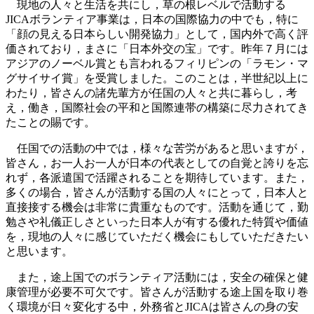
現地の人々と生活を共にし，草の根レベルで活動する
JICAボランティア事業は，日本の国際協力の中でも，特に
「顔の見える日本らしい開発協力」として，国内外で高く評
価されており，まさに「日本外交の宝」です。昨年７月には
アジアのノーベル賞とも言われるフィリピンの「ラモン・マ
グサイサイ賞」を受賞しました。このことは，半世紀以上に
わたり，皆さんの諸先輩方が任国の人々と共に暮らし，考
え，働き，国際社会の平和と国際連帯の構築に尽力されてき
たことの賜です。
任国での活動の中では，様々な苦労があると思いますが，
皆さん，お一人お一人が日本の代表としての自覚と誇りを忘
れず，各派遣国で活躍されることを期待しています。また，
多くの場合，皆さんが活動する国の人々にとって，日本人と
直接接する機会は非常に貴重なものです。活動を通じて，勤
勉さや礼儀正しさといった日本人が有する優れた特質や価値
を，現地の人々に感じていただく機会にもしていただきたい
と思います。
また，途上国でのボランティア活動には，安全の確保と健
康管理が必要不可欠です。皆さんが活動する途上国を取り巻
く環境が日々変化する中，外務省とJICAは皆さんの身の安