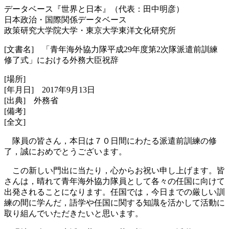
データベース『世界と日本』（代表：田中明彦）
日本政治・国際関係データベース
政策研究大学院大学・東京大学東洋文化研究所
[文書名] 「青年海外協力隊平成29年度第2次隊派遣前訓練
修了式」における外務大臣祝辞
[場所]
[年月日] 2017年9月13日
[出典] 外務省
[備考]
[全文]
隊員の皆さん，本日は７０日間にわたる派遣前訓練の修
了，誠におめでとうございます。
この新しい門出に当たり，心からお祝い申し上げます。皆
さんは，晴れて青年海外協力隊員として各々の任国に向けて
出発されることになります。任国では，今日までの厳しい訓
練の間に学んだ，語学や任国に関する知識を活かして活動に
取り組んでいただきたいと思います。