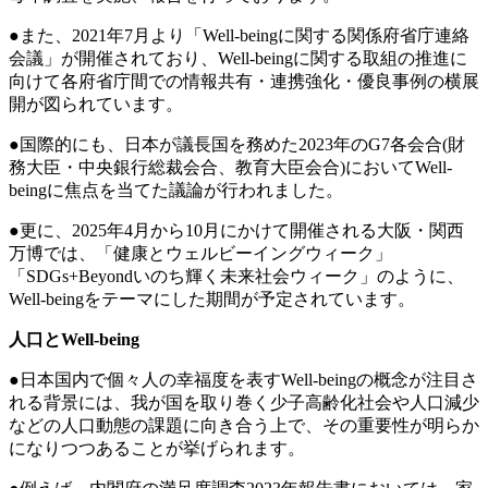
●また、2021年7月より「Well-beingに関する関係府省庁連絡
会議」が開催されており、Well-beingに関する取組の推進に
向けて各府省庁間での情報共有・連携強化・優良事例の横展
開が図られています。
●国際的にも、日本が議長国を務めた2023年のG7各会合(財
務大臣・中央銀行総裁会合、教育大臣会合)においてWell-
beingに焦点を当てた議論が行われました。
●更に、2025年4月から10月にかけて開催される大阪・関西
万博では、「健康とウェルビーイングウィーク」
「SDGs+Beyondいのち輝く未来社会ウィーク」のように、
Well-beingをテーマにした期間が予定されています。
人口とWell-being
●日本国内で個々人の幸福度を表すWell-beingの概念が注目さ
れる背景には、我が国を取り巻く少子高齢化社会や人口減少
などの人口動態の課題に向き合う上で、その重要性が明らか
になりつつあることが挙げられます。