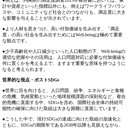
●例えば、内閣府の満足度調査2023年報告書においては、家
計や資産といった指標以外にも、例えばワークライフバラン
スや、コミュニティなど社会とのつながりも、満足度に大き
な影響を与えることが示されています。
●より人材を惹きつけ、高い付加価値を生み出す、「満足
度」の高い社会を生み出すためにはWell-beingは極めて重要
な観点です。
●少子高齢化や人口減少といった人口動態の下、Well-beingの
適切な把握やその活用は、人口問題対応に必要な付加価値を
何に置くかを考える上で、ますます重要な意味を持つように
なると考えられます。
世界的な視点・ポストSDGs
●世界に目を向けると、人口問題、紛争、エネルギーと食糧
の危機、気候変動といった地球規模課題の深刻化など、複合
的危機に直面する中、SDGsを含め、国際社会全体の持続可
能性の確保に向けた取組は大きな困難に直面しています。
●こうした中で、現行SDGsの達成に向けた取組の加速化と
ともに、SDGsの期限年である2030年以降も見据えながら、