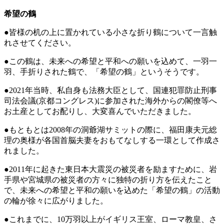
希望の鶴
●皆様の机の上に置かれている小さな折り鶴について一言触
れさせてください。
●この鶴は、未来への希望と平和への願いを込めて、一羽一
羽、手折りされた鶴で、「希望の鶴」というそうです。
●2021年当時、私自身も法務大臣として、国連犯罪防止刑事
司法会議(京都コングレス)に参加された海外からの閣僚等へ
お土産としてお配りし、大変喜んでいただきました。
●もともとは2008年の洞爺湖サミットの際に、福田康夫元総
理の奥様が各国首脳夫妻をおもてなしする一環として作成さ
れました。
●2011年に起きた東日本大震災の被災者を励ますために、岩
手県や宮城県の被災者の方々に独特の折り方を伝えたこと
で、未来への希望と平和の願いを込めた「希望の鶴」の活動
の輪が徐々に広がりました。
●これまでに、10万羽以上がイギリス王室、ローマ教皇、さ