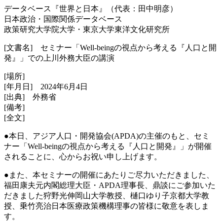
データベース『世界と日本』（代表：田中明彦）
日本政治・国際関係データベース
政策研究大学院大学・東京大学東洋文化研究所
[文書名] セミナー「Well-beingの視点から考える『人口と開
発』」での上川外務大臣の講演
[場所]
[年月日] 2024年6月4日
[出典] 外務省
[備考]
[全文]
●本日、アジア人口・開発協会(APDA)の主催のもと、セミ
ナー「Well-beingの視点から考える『人口と開発』」が開催
されることに、心からお祝い申し上げます。
●また、本セミナーの開催にあたりご尽力いただきました、
福田康夫元内閣総理大臣・APDA理事長、鼎談にご参加いた
だきました狩野光伸岡山大学教授、樋口ゆり子京都大学教
授、乗竹亮治日本医療政策機構理事の皆様に敬意を表しま
す。