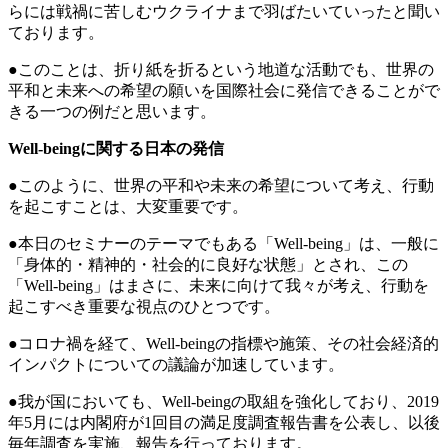
らには戦禍に苦しむウクライナまで羽ばたいていったと聞い
ております。
●このことは、折り紙を折るという地道な活動でも、世界の
平和と未来への希望の願いを国際社会に発信できることがで
きる一つの例だと思います。
Well-beingに関する日本の発信
●このように、世界の平和や未来の希望について考え、行動
を起こすことは、大変重要です。
●本日のセミナーのテーマでもある「Well-being」は、一般に
「身体的・精神的・社会的に良好な状態」とされ、この
「Well-being」はまさに、未来に向けて我々が考え、行動を
起こすべき重要な視点のひとつです。
●コロナ禍を経て、Well-beingの指標や施策、その社会経済的
インパクトについての議論が加速しています。
●我が国においても、Well-beingの取組を強化しており、2019
年5月には内閣府が1回目の満足度調査報告書を公表し、以後
毎年調査を実施、報告を行っております。