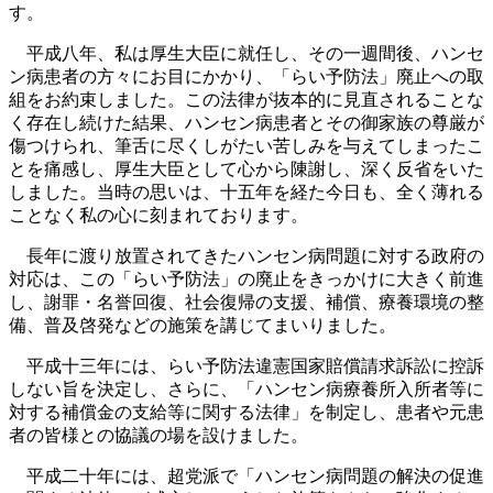
す。
平成八年、私は厚生大臣に就任し、その一週間後、ハンセ
ン病患者の方々にお目にかかり、「らい予防法」廃止への取
組をお約束しました。この法律が抜本的に見直されることな
く存在し続けた結果、ハンセン病患者とその御家族の尊厳が
傷つけられ、筆舌に尽くしがたい苦しみを与えてしまったこ
とを痛感し、厚生大臣として心から陳謝し、深く反省をいた
しました。当時の思いは、十五年を経た今日も、全く薄れる
ことなく私の心に刻まれております。
長年に渡り放置されてきたハンセン病問題に対する政府の
対応は、この「らい予防法」の廃止をきっかけに大きく前進
し、謝罪・名誉回復、社会復帰の支援、補償、療養環境の整
備、普及啓発などの施策を講じてまいりました。
平成十三年には、らい予防法違憲国家賠償請求訴訟に控訴
しない旨を決定し、さらに、「ハンセン病療養所入所者等に
対する補償金の支給等に関する法律」を制定し、患者や元患
者の皆様との協議の場を設けました。
平成二十年には、超党派で「ハンセン病問題の解決の促進