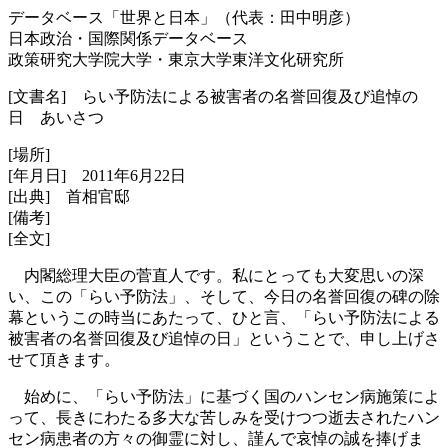
データベース「世界と日本」（代表：田中明彦）
日本政治・国際関係データベース
政策研究大学院大学・東京大学東洋文化研究所
[文書名] らい予防法による被害者の名誉回復及び追悼の
日 あいさつ
[場所]
[年月日] 2011年6月22日
[出典] 首相官邸
[備考]
[全文]
内閣総理大臣の菅直人です。私にとっても大変思いの深
い、この「らい予防法」、そして、今日の名誉回復の碑の除
幕というこの時当にあたって、ひと言、「らい予防法による
被害者の名誉回復及び追悼の日」ということで、申し上げさ
せて頂きます。
始めに、「らい予防法」に基づく国のハンセン病施策によ
って、長きにわたる多大な苦しみを受けつつ逝去されたハン
セン病患者の方々の御霊に対し、謹んで哀悼の誠を捧げま