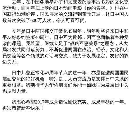
去年，在中国各地举办了和太鼓表演等丰富多彩的文化交
流活动，而且年底上映的日本动画电影《你的名字。》也在中
国获得如潮好评，国民层次的交流得到蓬勃开展，赴日中国人
数首次突破了600万人次，令人可喜可贺。
今年是日中两国邦交正常化45周年，明年则将迎来日中和
平友好条约签署40周年。日中互为近邻，因而也面临着各种复
杂的课题。我希望，继续立足于“战略互惠关系”之理念，从大
局出发共同付诸努力，不断促进两国在政治、经济、文化和人
员交流等各个领域的对话与交流，致力于发展稳定、友好的双
边关系。
日中邦交正常化45周年节点的这一年，亦是促进两国国民
层面交流的绝好机会。特别是，人员交流乃是支撑日中关系的
重要根基。我期待华人华侨朋友们亦能一如既往为发展日中关
系贡献力量。
我衷心希望2017年成为诸位愉快充实、成果丰硕的一年。
再次恭贺新春快乐！