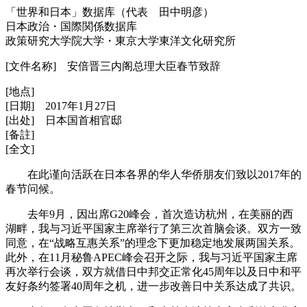
「世界和日本」数据库（代表 田中明彦）
日本政治・国際関係数据库
政策研究大学院大学・東京大学東洋文化研究所
[文件名称] 安倍晋三内阁总理大臣春节致辞
[地点]
[日期] 2017年1月27日
[出处] 日本国首相官邸
[备註]
[全文]
在此谨向活跃在日本各界的华人华侨朋友们致以2017年的
春节问候。
去年9月，因出席G20峰会，首次造访杭州，在美丽的西
湖畔，我与习近平国家主席举行了第三次首脑会谈。双方一致
同意，在“战略互惠关系”的理念下更加稳定地发展两国关系。
此外，在11月秘鲁APEC峰会召开之际，我与习近平国家主席
再次举行会谈，双方就借日中邦交正常化45周年以及日中和平
友好条约签署40周年之机，进一步改善日中关系达成了共识。