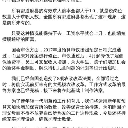
47个都道府县的地方税收也都有所增长。
所有都道府县的有效求人倍率全都大于1.0，就是说岗位
数量大于求职人数。全国所有都道府县都出现了这种现象，这
是前所未有的。
只要这种情况能保持下去，工资水平就会上升，也能缩短
摆脱通缩的距离。
国会审议方面，2017年度预算审议按照预定日程完成通
过，而且未对原案进行修正。审议通过后，4月起降低了雇佣
保险费率，员工可支配收入增加，为大学生、孩子们增加机会
的新奖学金制度、解决待机儿童问题的计划等也开始启动。
我们已经向国会递交了8项农政改革法案。全部通过之
时，将能实现前所未有的大规模农政改革。工作方式改革的最
终方案也已经完稿，接下来将在此基础上制作法案。
为了使年轻一代能兼顾工作和育儿，我们将运用新年度预
算来加快增加保育所的数量、改善保育士的待遇。为消除因护
理父母而不得不放弃自己所热爱的工作这种现象，今后还将持
续充实护理设施、确保护理士数量。