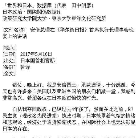
「世界和日本」数据库（代表 田中明彦）
日本政治・国際関係数据库
政策研究大学院大学・東京大学東洋文化研究所
[文件名称] 安倍总理在《华尔街日报》首席执行长理事会晚
宴上的讲话
[地点]
[日期] 2017年5月16日
[出处] 日本国首相官邸
[备註] 暂译
[全文]
诸位，晚上好。我是安倍晋三。承蒙邀请，十分感谢。今
天也有许多来自美国以及亚洲各国的朋友们相聚一堂，我感到
非常高兴。希望各位在日本度过愉快的时光。
自从我夺回政权，已经过去4年多了。然而在此之前，即
民主党（现改名为民进党）执政时期，日本笼罩着气馁的情绪
和悲观论，经济处于通货紧缩状态，在国际社会上也无法彰显
日本的存在。