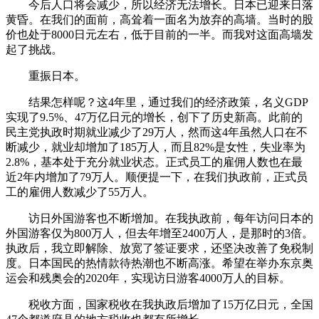
今后人口将会减少，所以经济无法增长。日本已迎来日落
黄昏。在我们的面前，高耸着一面名为放弃的高墙。当时的股
价也处于8000日元左右，低于目前的一半。而我对这面高墙发
起了挑战。
重振日本。
结果怎样呢？这4年里，通过我们的经济政策，名义GDP
实现了9.5%、47万亿日元的增长，创下了历史新高。此前的
民主党执政时期就业减少了29万人，然而这4年虽然人口在不
断减少，就业却增加了185万人，而且82%是女性，失业率为
2.8%，基本处于充分就业状态。正式员工的雇佣人数也在最
近2年内增加了79万人。顺便提一下，在我们执政前，正式员
工的雇佣人数减少了55万人。
访日外国游客也不断增加。在我执政前，每年访问日本的
外国游客仅为800万人，但去年增至2400万人，是那时的3倍。
执政后，我立即解除、放宽了签证要求，还坚决改善了免税制
度。日本国民的热情款待热潮也不断高涨。希望在举办东京奥
运会和残奥会的2020年，实现访日游客4000万人的目标。
税收方面，国家税收在我执政后增加了15万亿日元，全国