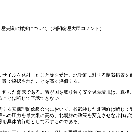
保理決議の採択について（内閣総理大臣コメント）
道ミサイルを発射したこと等を受け、北朝鮮に対する制裁措置
一致で採択されたことを高く評価する。
差し迫った脅威である。我が国を取り巻く安全保障環境は、戦
ることは断じて容認できない。
に関する安保理閣僚級会合において、核武装した北朝鮮は断じ
鮮への圧力を最大限に高め、北朝鮮の政策を変えさせなければ
思を具体的行動として示すものである。