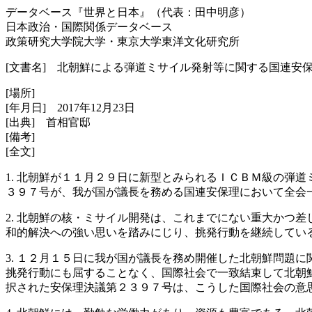
データベース『世界と日本』（代表：田中明彦）
日本政治・国際関係データベース
政策研究大学院大学・東京大学東洋文化研究所
[文書名] 北朝鮮による弾道ミサイル発射等に関する国連安
[場所]
[年月日] 2017年12月23日
[出典] 首相官邸
[備考]
[全文]
1. 北朝鮮が１１月２９日に新型とみられるＩＣＢＭ級の弾
３９７号が、我が国が議長を務める国連安保理において全会
2. 北朝鮮の核・ミサイル開発は、これまでにない重大かつ
和的解決への強い思いを踏みにじり、挑発行動を継続してい
3. １２月１５日に我が国が議長を務め開催した北朝鮮問題
挑発行動にも屈することなく、国際社会で一致結束して北朝
択された安保理決議第２３９７号は、こうした国際社会の意