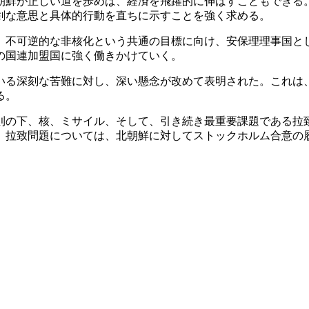
北朝鮮が正しい道を歩めば、経済を飛躍的に伸ばすこともでき
剣な意思と具体的行動を直ちに示すことを強く求める。
つ、不可逆的な非核化という共通の目標に向け、安保理理事国
の国連加盟国に強く働きかけていく。
ている深刻な苦難に対し、深い懸念が改めて表明された。これ
る。
原則の下、核、ミサイル、そして、引き続き最重要課題である
、拉致問題については、北朝鮮に対してストックホルム合意の