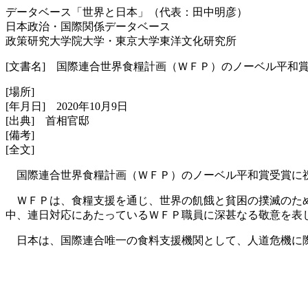
データベース「世界と日本」（代表：田中明彦）
日本政治・国際関係データベース
政策研究大学院大学・東京大学東洋文化研究所
[文書名] 国際連合世界食糧計画（ＷＦＰ）のノーベル平和
[場所]
[年月日] 2020年10月9日
[出典] 首相官邸
[備考]
[全文]
国際連合世界食糧計画（ＷＦＰ）のノーベル平和賞受賞に
ＷＦＰは、食糧支援を通じ、世界の飢餓と貧困の撲滅のため
中、連日対応にあたっているＷＦＰ職員に深甚なる敬意を表
日本は、国際連合唯一の食料支援機関として、人道危機に際