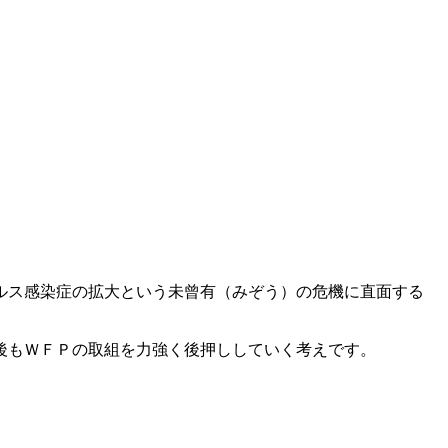
ルス感染症の拡大という未曾有（みぞう）の危機に直面する
後もＷＦＰの取組を力強く後押ししていく考えです。