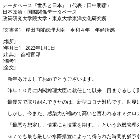
データベース『世界と日本』（代表：田中明彦）
日本政治・国際関係データベース
政策研究大学院大学・東京大学東洋文化研究所
[文書名] 岸田内閣総理大臣 令和４年 年頭所感
[場所]
[年月日] 2022年1月1日
[出典] 首相官邸
[備考]
[全文]
新年あけましておめでとうございます。
昨年１０月に内閣総理大臣に就任して以来、目まぐるしく変
最優先で取り組んできたのは、新型コロナ対応です。世界に
しかし、今また、感染力が極めて高いと言われるオミクロ
「最悪を想定し、慎重にも慎重を期す。」という危機管理
Ｇ７でも最も厳しい水際措置によって得られた時間的猶予を