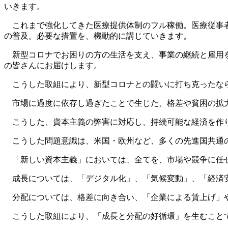
いきます。
これまで強化してきた医療提供体制のフル稼働。医療従事者
の普及。必要な措置を、機動的に講じていきます。
新型コロナでお困りの方の生活を支え、事業の継続と雇用を
の皆さんにお届けします。
こうした取組により、新型コロナとの闘いに打ち克ったなら
市場に過度に依存し過ぎたことで生じた、格差や貧困の拡大
こうした、資本主義の弊害に対応し、持続可能な経済を作り
こうした問題意識は、米国・欧州など、多くの先進国共通
「新しい資本主義」においては、全てを、市場や競争に任せ
成長については、「デジタル化」、「気候変動」、「経済安
分配については、格差に向き合い、「企業による賃上げ」や
こうした取組により、「成長と分配の好循環」を生むことで