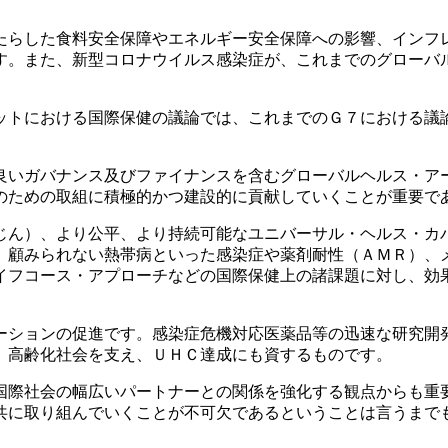
らした食料安全保障やエネルギー安全保障への影響、インフ
す。また、新型コロナウイルス感染症が、これまでのグローバ
トにおける国際保健の議論では、これまでのＧ７における議
いガバナンス及びファイナンスを含むグローバルヘルス・ア
のための取組に積極的かつ建設的に貢献していくことが重要で
ん）、より公平、より持続可能なユニバーサル・ヘルス・カ
、顧みられない熱帯病といった感染症や薬剤耐性（ＡＭＲ）、
イフコース・アプローチなどの国際保健上の諸課題に対し、効
ションの促進です。感染症危機対応医薬品等の迅速な研究開
、高齢化社会を支え、ＵＨＣ達成にも資するものです。
際社会の幅広いパートナーとの関係を強化する観点からも重
共に取り組んでいくことが不可欠であるということは言うまで