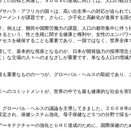
全ての目標と関連し、ＳＤＧｓの達成に向けては、人口の観点
サハラ・アフリカの国々は、高い出生率への対応が迫られて
ワーメントが課題です。さらに、少子化と高齢化が進展する国
。例えば、難民や国際労働力の課題、人口の都市集中に伴う
きるという、性と生殖に関する健康と権利や、女性のエンパワ
クセスを確保することも重要であり、一国ではなく、世界全体
して、基本的な視座となるのが、日本が開発協力の指導理念
く）な立場の人々へのまなざしが重要です。単なる人口の増減
も重要なものの一つが、グローバル・ヘルスの取組であり、
へのコミットメントが、世界の中でも最も健康的な社会を実
グローバル・ヘルスの議論を主導してきました。２００８年
策定され、保健システム強化、母子保健など５つの分野で採る
ーキテクチャーの強化とＵＨＣ達成のために、国際保健のた