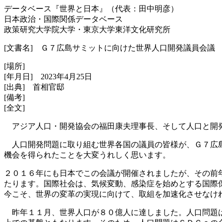
データベース『世界と日本』（代表：田中明彦）
日本政治・国際関係データベース
政策研究大学院大学・東京大学東洋文化研究所
[文書名] Ｇ７広島サミットに向けた世界人口開発議員会議
[場所]
[年月日] 2023年4月25日
[出典] 首相官邸
[備考]
[全文]
アジア人口・開発協会の福田康夫理事長、そして人口と開発
人口開発問題に取り組む世界各国の議員の皆様が、Ｇ７広島
機会を得られたことを大変うれしく思います。
２０１６年にも日本でこの会議が開催されましたが、その前
たります。国際社会は、気候変動、感染症を始めとする国際
今こそ、世界の変革の実現に向けて、取組を加速化させなけ
昨年１１月、世界人口が８０億人に達しました。人口問題は