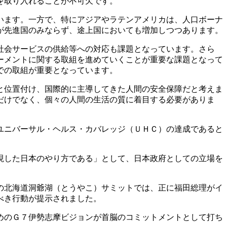
を取り入れることが不可欠です。
います。一方で、特にアジアやラテンアメリカは、人口ボーナ
が先進国のみならず、途上国においても増加しつつあります。
社会サービスの供給等への対応も課題となっています。さら
ーメントに関する取組を進めていくことが重要な課題となって
での取組が重要となっています。
と位置付け、国際的に主導してきた人間の安全保障だと考えま
だけでなく、個々の人間の生活の質に着目する必要がありま
ユニバーサル・ヘルス・カバレッジ（ＵＨＣ）の達成であると
現した日本のやり方である」として、日本政府としての立場を
の北海道洞爺湖（とうやこ）サミットでは、正に福田総理がイ
べき行動が提示されました。
めのＧ７伊勢志摩ビジョンが首脳のコミットメントとして打ち