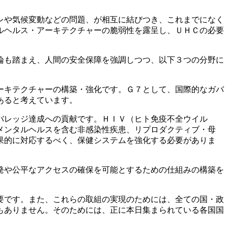
レや気候変動などの問題、が相互に結びつき、これまでになく
ルヘルス・アーキテクチャーの脆弱性を露呈し、ＵＨＣの必要
論も踏まえ、人間の安全保障を強調しつつ、以下３つの分野に
ーキテクチャーの構築・強化です。Ｇ７として、国際的なガバ
あると考えています。
バレッジ達成への貢献です。ＨＩＶ（ヒト免疫不全ウイル
メンタルヘルスを含む非感染性疾患、リプロダクティブ・母
果的に対応するべく、保健システムを強化する必要がありま
発や公平なアクセスの確保を可能とするための仕組みの構築を
要です。また、これらの取組の実現のためには、全ての国・政
もありません。そのためには、正に本日集まられている各国国