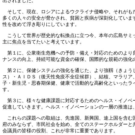
出されました。
そして、現在、ロシアによるウクライナ侵略や、それがもた
多くの人々の安全が脅かされ、貧困と疾病が深刻化していま
性を改めて浮き彫りにしています。
こうして世界が歴史的な転換点に立つ今、本年の広島サミッ
主に焦点を当てたいと考えています。
第１に、公衆衛生危機への予防・備え・対応のためのより良
ナンスの向上、持続可能な資金の確保、国際的な規範の強化
第２に、保健システムの強化を通じた、より強靱（きょうじ
ス）・ＡＩＤＳ（後天性免疫不全症候群）、結核、マラリア
子・新生児・思春期保健、健康で活動的な高齢化といったラ
す。
第３に、様々な健康課題に対応するためのヘルス・イノベー
促進していきます。ヘルス・イノベーションの一層の推進は
これらの課題への取組は、先進国、新興国、途上国を含む国
府のみならず、市民社会を始め、全てのステークホルダーと
会議員の皆様の役割、これが非常に重要であります。