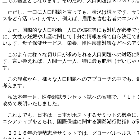
上での基盤ともなります。そのため、人口問題はＳＤＧｓの
ただし、一口に人口問題と言っても、状況は様々です。サブ
スをどう活（い）かすか、例えば、雇用を含む若者のエンパ
また、国際的な人口移動、人口の偏在等にも対応が必要です
に、女性が妊娠や出産に関して十分な情報を得て自ら決定で
います。母子保健サービス、栄養、慢性疾患対策などへのア
このように様々な切り口が求められる人口問題への対応に際
す。言い換えれば、人間一人一人、特に最も脆弱（ぜいじゃ
す。
この観点から、様々な人口問題へのアプローチの中でも、最
考えます。
私は本年一月、医学雑誌ランセット誌への寄稿で、「ＵＨＣ
改めて表明いたしました。
これまでも、日本は、日本がホストするサミットの機会に、
ニシアティブをとられ、国際保健に関する洞爺湖行動指針が
２０１６年の伊勢志摩サミットでは、グローバルヘルス・ア