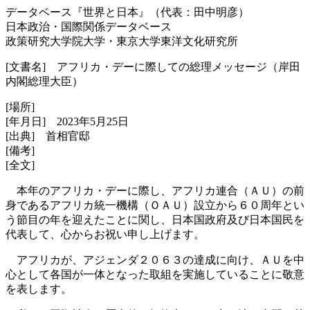
データベース『世界と日本』（代表：田中明彦）
日本政治・国際関係データベース
政策研究大学院大学・東京大学東洋文化研究所
[文書名] アフリカ・デーに際しての総理メッセージ（岸田
内閣総理大臣）
[場所]
[年月日] 2023年5月25日
[出典] 首相官邸
[備考]
[全文]
本年のアフリカ・デーに際し、アフリカ連合（ＡＵ）の前
身であるアフリカ統一機構（ＯＡＵ）設立から６０周年とい
う節目の年を迎えたことに関し、日本国政府及び日本国民を
代表して、心からお祝い申し上げます。
アフリカが、アジェンダ２０６３の達成に向け、ＡＵを中
心として各国が一体となった取組を実施していることに敬意
を表します。