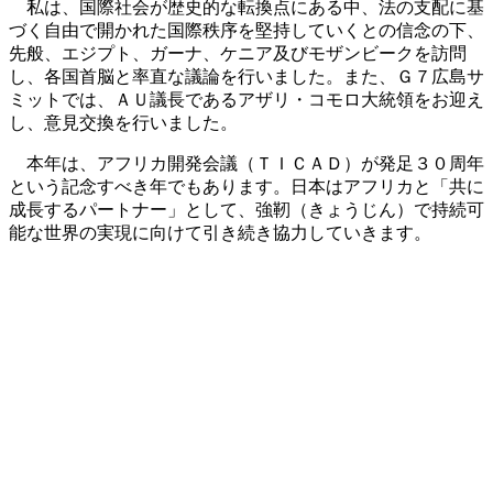
私は、国際社会が歴史的な転換点にある中、法の支配に基
づく自由で開かれた国際秩序を堅持していくとの信念の下、
先般、エジプト、ガーナ、ケニア及びモザンビークを訪問
し、各国首脳と率直な議論を行いました。また、Ｇ７広島サ
ミットでは、ＡＵ議長であるアザリ・コモロ大統領をお迎え
し、意見交換を行いました。
本年は、アフリカ開発会議（ＴＩＣＡＤ）が発足３０周年
という記念すべき年でもあります。日本はアフリカと「共に
成長するパートナー」として、強靭（きょうじん）で持続可
能な世界の実現に向けて引き続き協力していきます。