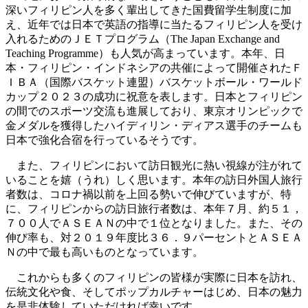
深いフィリピン人を多く輩出してきた国費留学生制度に加
え、近年では日本で英語の指導に当たるフィリピン人を受け
入れるためのＪＥＴプログラム（The Japan Exchange and
Teaching Programme）も人気が高まっています。本年、日
本・フィリピン・インドネシアの共催によって開催されたＦ
ＩＢＡ（国際バスケット連盟）バスケットボール・ワールド
カップ２０２３の成功に祝意を表します。日本とフィリピン
の間でのスポーツ交流も進展しており、東京オリンピックで
金メダルを獲得したハイディリン・ディアス選手のチームも
日本で強化合宿を行っているそうです。
また、フィリピンにおいて訪日観光に熱い視線が注がれて
いることを嬉（うれ）しく思います。本年の訪日外国人旅行
者数は、コロナ禍以前を上回る勢いで伸びていますが、特
に、フィリピンからの訪日旅行者数は、本年７月、約５１，
７００人でＡＳＥＡＮの中で１位となりました。また、その
伸び率も、対２０１９年度比３６．９パーセントとＡＳＥＡ
Ｎの中で最も高いものとなっています。
これからも多くのフィリピンの皆様が実際に日本を訪れ、
伝統文化や食、そしてポップカルチャーはじめ、日本の魅力
を是非体験していただければ幸いです。