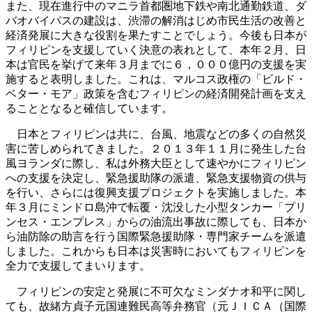
また、現在進行中のマニラ首都圏地下鉄や南北通勤鉄道、ダ
バオバイパスの建設は、渋滞の解消はじめ市民生活の改善と
経済発展に大きな役割を果たすことでしょう。今後も日本が
フィリピンを支援していく決意の表れとして、本年２月、日
本は官民を挙げて来年３月までに６，０００億円の支援を実
施すると表明しました。これは、マルコス政権の「ビルド・
ベター・モア」政策を含むフィリピンの経済開発計画を支え
ることとなると確信しています。
日本とフィリピンは共に、台風、地震などの多くの自然災
害に苦しめられてきました。２０１３年１１月に発生した台
風ヨランダに際し、私は外務大臣として速やかにフィリピン
への支援を決定し、緊急援助隊の派遣、緊急支援物資の供与
を行い、さらには復興支援プロジェクトを実施しました。本
年３月にミンドロ島沖で転覆・沈没した小型タンカー「プリ
ンセス・エンプレス」からの油流出事故に際しても、日本か
ら油防除の助言を行う国際緊急援助隊・専門家チームを派遣
しました。これからも日本は災害時においてもフィリピンを
全力で支援してまいります。
フィリピンの安定と発展に不可欠なミンダナオ和平に関し
ても、故緒方貞子元国連難民高等弁務官（元ＪＩＣＡ（国際