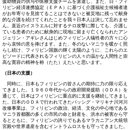
援助物資の供与や医療支援チームを派遣し、また、日・フィ
リピン経済連携協定（ＥＰＡ）に基づく介護福祉士候補者達
がお年寄りを見捨てることはできないと被災地に残って献身
的な介護を続けてくれたことを我々日本人は決して忘れませ
ん。直近のイスラエルに対するテロ攻撃に際しても、介護し
ている患者のために献身的に現地に留まり亡くなられたアン
ジェリン・アギレさんはじめフィリピン人犠牲者の方々に心
から哀悼の意を捧げます。また、冬のないマニラを暖かく照
らし続け、フィリピン国旗の輝く太陽のように、これらのエ
ピソードに代表されるフィリピンの人々の温かな人間性と崇
高な寛容の精神を称（たた）えたいと思います。
（日本の支援）
同時に、日本もフィリピンの皆さんの期待に力の限り応え
てきました。１９６０年代からの政府開発援助（ＯＤＡ）を
通じて、日本はフィリピンに重点的に支援を継続してきまし
た。日本のＯＤＡで行われてきたパッシグ・マリキナ川河川
改修事業は、フィリピンの政治、経済、文化の中心地である
マニラ首都圏の多くの市民の命と財産を、洪水の被害から守
るとともに、フィリピンの誇りでもあるマラカニアン大統領
宮殿や世界遺産を含むイントラムロスをも守ってきました。