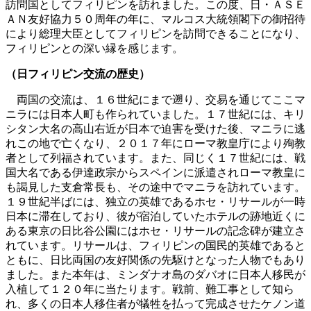
訪問国としてフィリピンを訪れました。この度、日・ＡＳＥ
ＡＮ友好協力５０周年の年に、マルコス大統領閣下の御招待
により総理大臣としてフィリピンを訪問できることになり、
フィリピンとの深い縁を感じます。
（日フィリピン交流の歴史）
両国の交流は、１６世紀にまで遡り、交易を通じてここマ
ニラには日本人町も作られていました。１７世紀には、キリ
シタン大名の高山右近が日本で迫害を受けた後、マニラに逃
れこの地で亡くなり、２０１７年にローマ教皇庁により殉教
者として列福されています。また、同じく１７世紀には、戦
国大名である伊達政宗からスペインに派遣されローマ教皇に
も謁見した支倉常長も、その途中でマニラを訪れています。
１９世紀半ばには、独立の英雄であるホセ・リサールが一時
日本に滞在しており、彼が宿泊していたホテルの跡地近くに
ある東京の日比谷公園にはホセ・リサールの記念碑が建立さ
れています。リサールは、フィリピンの国民的英雄であると
ともに、日比両国の友好関係の先駆けとなった人物でもあり
ました。また本年は、ミンダナオ島のダバオに日本人移民が
入植して１２０年に当たります。戦前、難工事として知ら
れ、多くの日本人移住者が犠牲を払って完成させたケノン道