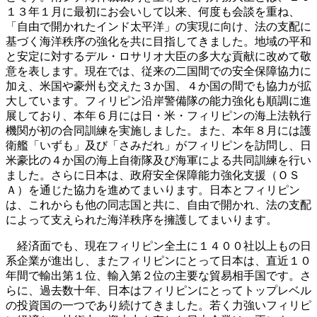
１３年１月に最初にお会いして以来、何度も会談を重ね、
「自由で開かれたインド太平洋」の実現に向け、法の支配に
基づく海洋秩序の強化を共に目指してきました。地域の平和
と安定に対するデル・ロサリオ大臣の多大な貢献に改めて敬
意を表します。現在では、従来の二国間での安全保障協力に
加え、米国や豪州も交えた３か国、４か国の間でも協力が拡
大しています。フィリピン沿岸警備隊の能力強化も順調に進
展しており、本年６月には日・米・フィリピンの海上法執行
機関が初の合同訓練を実施しました。また、本年８月には護
衛艦「いずも」及び「さみだれ」がフィリピンを訪問し、日
米豪比の４か国の海上自衛隊及び海軍による共同訓練を行い
ました。さらに日本は、政府安全保障能力強化支援（ＯＳ
Ａ）を通じた協力を進めてまいります。日本とフィリピン
は、これからも他の同志国と共に、自由で開かれ、法の支配
によって支えられた海洋秩序を擁護してまいります。
経済面でも、現在フィリピン全土に１４００社以上もの日
系企業が進出し、またフィリピンにとって日本は、直近１０
年間で輸出第１位、輸入第２位の主要な貿易相手国です。さ
らに、過去数十年、日本はフィリピンにとってトップレベル
の投資国の一つであり続けてきました。若く力強いフィリピ