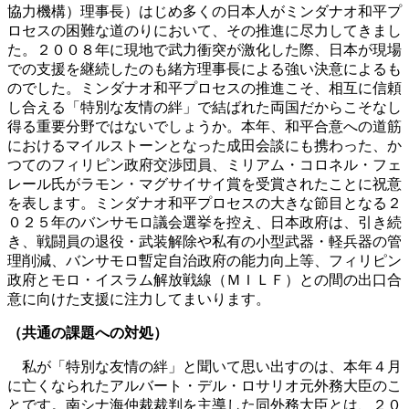
協力機構）理事長）はじめ多くの日本人がミンダナオ和平プ
ロセスの困難な道のりにおいて、その推進に尽力してきまし
た。２００８年に現地で武力衝突が激化した際、日本が現場
での支援を継続したのも緒方理事長による強い決意によるも
のでした。ミンダナオ和平プロセスの推進こそ、相互に信頼
し合える「特別な友情の絆」で結ばれた両国だからこそなし
得る重要分野ではないでしょうか。本年、和平合意への道筋
におけるマイルストーンとなった成田会談にも携わった、か
つてのフィリピン政府交渉団員、ミリアム・コロネル・フェ
レール氏がラモン・マグサイサイ賞を受賞されたことに祝意
を表します。ミンダナオ和平プロセスの大きな節目となる２
０２５年のバンサモロ議会選挙を控え、日本政府は、引き続
き、戦闘員の退役・武装解除や私有の小型武器・軽兵器の管
理削減、バンサモロ暫定自治政府の能力向上等、フィリピン
政府とモロ・イスラム解放戦線（ＭＩＬＦ）との間の出口合
意に向けた支援に注力してまいります。
（共通の課題への対処）
私が「特別な友情の絆」と聞いて思い出すのは、本年４月
に亡くなられたアルバート・デル・ロサリオ元外務大臣のこ
とです。南シナ海仲裁裁判を主導した同外務大臣とは、２０