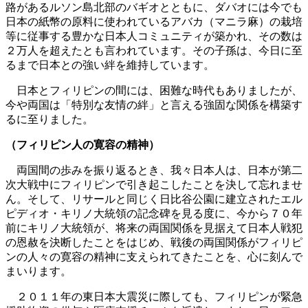
路があるルソン島北部のバギオとともに、ダバオには今でも
日本の紙幣の原料に使われているアバカ（マニラ麻）の栽培
等に従事する豊かな日本人コミュニティが築かれ、その数は
２万人を超えたとも言われています。その子孫は、今日に至
るまで日本との強い絆を維持しています。
日本とフィリピンの間には、困難な時代もありましたが、
今や両国は「特別な友情の絆」と言える強固な関係を構築す
るに至りました。
（フィリピン人の寛容の精神）
両国間の歩みを振り返るとき、我々日本人は、日本が第二
次大戦中にフィリピンで引き起こしたことを決して忘れませ
ん。そして、リサールと同じく日比谷公園に建立されたエル
ピディオ・キリノ大統領の記念碑を見る度に、今から７０年
前にキリノ大統領が、将来の両国関係を見据えて日本人戦犯
の恩赦を決断したことをはじめ、戦後の両国関係がフィリピ
ンの人々の寛容の精神に支えられてきたことを、心に刻んで
まいります。
２０１１年の東日本大震災に際しても、フィリピンが緊急