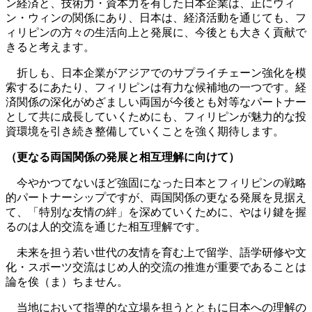
ン経済と、技術力・資本力を有した日本企業は、正にウィ
ン・ウィンの関係にあり、日本は、経済活動を通じても、フ
ィリピンの方々の生活向上と発展に、今後とも大きく貢献で
きると考えます。
折しも、日本企業がアジアでのサプライチェーン強化を模
索するにあたり、フィリピンは有力な候補地の一つです。経
済関係の深化がめざましい両国が今後とも対等なパートナー
として共に成長していくためにも、フィリピンが魅力的な投
資環境を引き続き整備していくことを強く期待します。
（更なる両国関係の発展と相互理解に向けて）
今やかつてないほど強固になった日本とフィリピンの戦略
的パートナーシップですが、両国関係の更なる発展を見据え
て、「特別な友情の絆」を深めていくために、やはり鍵を握
るのは人的交流を通じた相互理解です。
未来を担う若い世代の友情を育む上で留学、語学研修や文
化・スポーツ交流はじめ人的交流の推進が重要であることは
論を俟（ま）ちません。
当地において指導的な立場を担うとともに日本への理解の