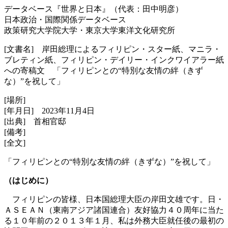
データベース『世界と日本』（代表：田中明彦）
日本政治・国際関係データベース
政策研究大学院大学・東京大学東洋文化研究所
[文書名] 岸田総理によるフィリピン・スター紙、マニラ・
ブレティン紙、フィリピン・デイリー・インクワイアラー紙
への寄稿文 「フィリピンとの“特別な友情の絆（きず
な）”を祝して」
[場所]
[年月日] 2023年11月4日
[出典] 首相官邸
[備考]
[全文]
「フィリピンとの“特別な友情の絆（きずな）”を祝して」
（はじめに）
フィリピンの皆様、日本国総理大臣の岸田文雄です。日・
ＡＳＥＡＮ（東南アジア諸国連合）友好協力４０周年に当た
る１０年前の２０１３年１月、私は外務大臣就任後の最初の