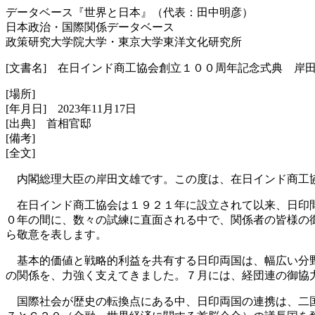
データベース『世界と日本』（代表：田中明彦）
日本政治・国際関係データベース
政策研究大学院大学・東京大学東洋文化研究所
[文書名] 在日インド商工協会創立１００周年記念式典 岸
[場所]
[年月日] 2023年11月17日
[出典] 首相官邸
[備考]
[全文]
内閣総理大臣の岸田文雄です。この度は、在日インド商工
在日インド商工協会は１９２１年に設立されて以来、日印間
０年の間に、数々の試練に直面される中で、関係者の皆様の
ら敬意を表します。
基本的価値と戦略的利益を共有する日印両国は、幅広い分野
の関係を、力強く支えてきました。７月には、経団連の御協
国際社会が歴史の転換点にある中、日印両国の連携は、二国