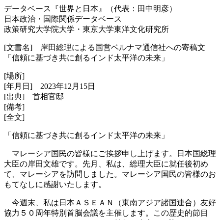
データベース『世界と日本』（代表：田中明彦）
日本政治・国際関係データベース
政策研究大学院大学・東京大学東洋文化研究所
[文書名] 岸田総理による国営ベルナマ通信社への寄稿文
「信頼に基づき共に創るインド太平洋の未来」
[場所]
[年月日] 2023年12月15日
[出典] 首相官邸
[備考]
[全文]
「信頼に基づき共に創るインド太平洋の未来」
マレーシア国民の皆様にご挨拶申し上げます。日本国総理
大臣の岸田文雄です。先月、私は、総理大臣に就任後初め
て、マレーシアを訪問しました。マレーシア国民の皆様のお
もてなしに感謝いたします。
今週末、私は日本ＡＳＥＡＮ（東南アジア諸国連合）友好
協力５０周年特別首脳会議を主催します。この歴史的節目