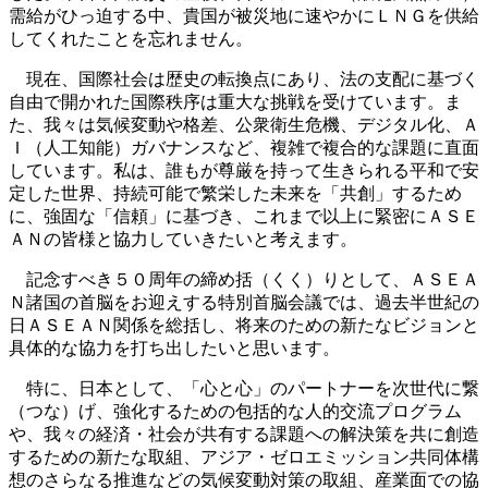
需給がひっ迫する中、貴国が被災地に速やかにＬＮＧを供給
してくれたことを忘れません。
現在、国際社会は歴史の転換点にあり、法の支配に基づく
自由で開かれた国際秩序は重大な挑戦を受けています。ま
た、我々は気候変動や格差、公衆衛生危機、デジタル化、Ａ
Ｉ（人工知能）ガバナンスなど、複雑で複合的な課題に直面
しています。私は、誰もが尊厳を持って生きられる平和で安
定した世界、持続可能で繁栄した未来を「共創」するため
に、強固な「信頼」に基づき、これまで以上に緊密にＡＳＥ
ＡＮの皆様と協力していきたいと考えます。
記念すべき５０周年の締め括（くく）りとして、ＡＳＥＡ
Ｎ諸国の首脳をお迎えする特別首脳会議では、過去半世紀の
日ＡＳＥＡＮ関係を総括し、将来のための新たなビジョンと
具体的な協力を打ち出したいと思います。
特に、日本として、「心と心」のパートナーを次世代に繋
（つな）げ、強化するための包括的な人的交流プログラム
や、我々の経済・社会が共有する課題への解決策を共に創造
するための新たな取組、アジア・ゼロエミッション共同体構
想のさらなる推進などの気候変動対策の取組、産業面での協