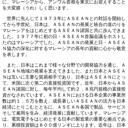
に、マレーシアから、アンワル首相を東京にお迎えすること
を大変嬉（うれ）しく思います。
世界に先んじて１９７３年にＡＳＥＡＮとの対話を開始し
てから半世紀、日本は、ＡＳＥＡＮの発展と統合の道のりを
マレーシアをはじめとするＡＳＥＡＮ諸国と共に歩んできま
した。１９７７年に初の日・ＡＳＥＡＮ首脳会議をホストし
たのはマレーシアでした。ＡＳＥＡＮの発展と日・ＡＳＥＡ
Ｎ協力の深化に対するマレーシアの長年の貢献に心から敬意
を表します。
また、日本はこれまで様々な分野での開発協力を通じ、Ａ
ＳＥＡＮ地域の発展を支えてきました。また日本とＡＳＥＡ
Ｎは互いに主要な貿易相手であり、日本はＡＳＥＡＮにとっ
て、米国に次ぐ第二の直接投資国です。近年、日本からＡＳ
ＥＡＮ諸国に対し、毎年平均して約２．８兆円規模の直接投
資がなされています。ＡＳＥＡＮにおける日本企業の事業所
数は約１．５万を数え、成長著しいＡＳＥＡＮの活力を日本
経済にとりこむとともに、ＡＳＥＡＮ各国で製品、サービス
そして雇用を生み、経済発展に貢献しています。マレーシア
は、電気電子をはじめとする日本の製造業の重要な拠点であ
り、累積投資額は８００億リンギに上ります。近年は、日本