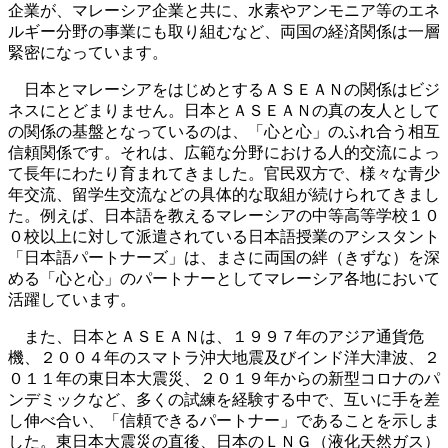
企業が、マレーシア企業と共に、水素やアンモニア等のエネ
ルギー分野の事業にも取り組むなど、両国の経済関係は一層
緊密になっています。
日本とマレーシアをはじめとするＡＳＥＡＮの関係はビジ
ネスにとどまりません。日本とＡＳＥＡＮの真の友人として
の関係の基盤となっているのは、「心と心」のふれ合う相互
信頼関係です。それは、広範な分野における人的交流によっ
て長年にわたり育まれてきました。官民双方で、様々な青少
年交流、留学生交流などの具体的な取組が続けられてきまし
た。例えば、日本語を教えるマレーシアの中等高等学校１０
０校以上に対して派遣されている日本語授業のアシスタント
「日本語パートナーズ」は、まさに両国の絆（きずな）を深
める「心と心」のパートナーとしてマレーシア各地において
活躍しています。
また、日本とＡＳＥＡＮは、１９９７年のアジア通貨危
機、２００４年のスマトラ沖大地震及びインド洋大津波、２
０１１年の東日本大震災、２０１９年からの新型コロナのパ
ンデミックなど、多くの試練を経験する中で、互いに手を差
し伸べ合い、「信頼できるパートナー」であることを示しま
した。東日本大震災の直後、日本のＬＮＧ（液化天然ガス）