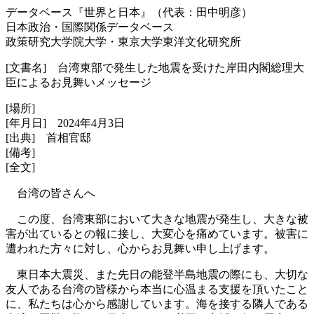
データベース『世界と日本』（代表：田中明彦）
日本政治・国際関係データベース
政策研究大学院大学・東京大学東洋文化研究所
[文書名] 台湾東部で発生した地震を受けた岸田内閣総理大
臣によるお見舞いメッセージ
[場所]
[年月日] 2024年4月3日
[出典] 首相官邸
[備考]
[全文]
台湾の皆さんへ
この度、台湾東部において大きな地震が発生し、大きな被
害が出ているとの報に接し、大変心を痛めています。被害に
遭われた方々に対し、心からお見舞い申し上げます。
東日本大震災、また先日の能登半島地震の際にも、大切な
友人である台湾の皆様から本当に心温まる支援を頂いたこと
に、私たちは心から感謝しています。海を接する隣人である