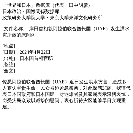
「世界和日本」数据库（代表 田中明彦）
日本政治・国際関係数据库
政策研究大学院大学・東京大学東洋文化研究所
[文件名称] 岸田首相就阿拉伯联合酋长国（UAE）发生洪水
灾所致的慰问词
[地点]
[日期] 2024年4月22日
[出处] 日本国首相官邸
[备註]
[全文]
惊悉阿拉伯联合酋长国（UAE）近日发生洪水灾害，造成多
人丧失宝贵生命，民众被迫紧急撤离，对此深感悲痛。我谨代
表日本国政府和日本国民，对遇难者及其家属表示深切哀悼，
向受灾民众致以诚挚的慰问，衷心祈祷灾区能够早日实现重
建。