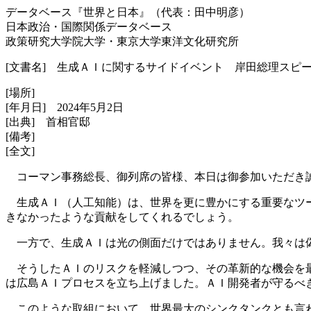
データベース『世界と日本』（代表：田中明彦）
日本政治・国際関係データベース
政策研究大学院大学・東京大学東洋文化研究所
[文書名] 生成ＡＩに関するサイドイベント 岸田総理スピ
[場所]
[年月日] 2024年5月2日
[出典] 首相官邸
[備考]
[全文]
コーマン事務総長、御列席の皆様、本日は御参加いただき
生成ＡＩ（人工知能）は、世界を更に豊かにする重要なツー
きなかったような貢献をしてくれるでしょう。
一方で、生成ＡＩは光の側面だけではありません。我々は偽
そうしたＡＩのリスクを軽減しつつ、その革新的な機会を最
は広島ＡＩプロセスを立ち上げました。ＡＩ開発者が守るべ
このような取組において、世界最大のシンクタンクとも言わ