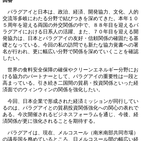
回答
パラグアイと日本は、政治、経済、開発協力、文化、人的
交流等多岐にわたる分野で結びつきを深めてきた。本年１０
５周年を迎える両国の外交関係の中で、８８年目を迎えるパ
ラグアイにおける日系人の活躍、また、７０年目を迎える開
発協力は、日本とパラグアイの友好・信頼関係の確固たる基
礎となっている。今回の私の訪問でも新たな協力覚書への署
名が行われ、更に幅広い分野で関係を深めていくことを確認
したい。
世界の食料安全保障の確保やクリーンエネルギー分野にお
ける協力のパートナーとして、パラグアイの重要性は一段と
高まっている。引き続き二国間の貿易・投資関係といった経
済面でのウィンウィンの関係を強化したい。
今回、日本企業で形成された経済ミッションが同行してい
るのは、パラグアイとの貿易投資関係強化への関心の表れで
ある。今次開催されるビジネスフォーラムを通じ、今後、経
済関係が更に強化されることを期待する。
パラグアイは、現在、メルコスール（南米南部共同市場）
の議長国を務めているところ、日メルコスール間の幅広い経