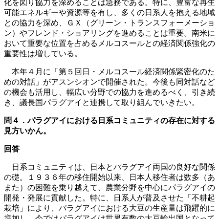
化を図り協力を深めることは急務である。特に、豊富な再生
可能エネルギーや資源等を有し、多くの日系人を抱える地域
との協力を深め、ＧＸ（グリーン・トランスフォーメーショ
ン）やフレンド・ショアリングを進めることは重要。南米に
おいて重要な位置を占めるメルコスールとの経済関係強化の
重要性は増している。
本年４月に「第５回日・メルコスール経済関係緊密化のた
めの対話」がアスンシオンで開催された。今後も同対話など
の機会も活用し、幅広い分野での協力を進めるべく、引き続
き、議長国パラグアイと連携して取り組んでいきたい。
問４．パラグアイにおける日系コミュニティの存在に対する
見方いかん。
回答
日系コミュニティは、日本とパラグアイ両国の良好な関係
の礎。１９３６年の移住開始以来、日本人移住者は数多（あ
また）の困難を乗り越えて、農業分野を中心にパラグアイの
開発・発展に貢献した。特に、日系人が普及させた「不耕起
栽培」により、パラグアイにおける大豆の生産量は飛躍的に
増加し、今ではパラグアイは世界有数の大豆輸出国となって