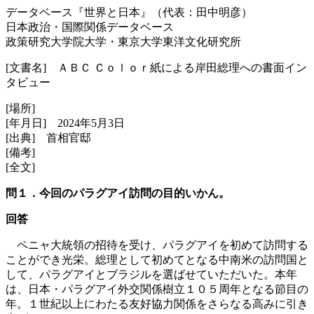
データベース『世界と日本』（代表：田中明彦）
日本政治・国際関係データベース
政策研究大学院大学・東京大学東洋文化研究所
[文書名] ＡＢＣ Ｃｏｌｏｒ紙による岸田総理への書面イン
タビュー
[場所]
[年月日] 2024年5月3日
[出典] 首相官邸
[備考]
[全文]
問１．今回のパラグアイ訪問の目的いかん。
回答
ペニャ大統領の招待を受け、パラグアイを初めて訪問する
ことができ光栄。総理として初めてとなる中南米の訪問国と
して、パラグアイとブラジルを選ばせていただいた。本年
は、日本・パラグアイ外交関係樹立１０５周年となる節目の
年。１世紀以上にわたる友好協力関係をさらなる高みに引き