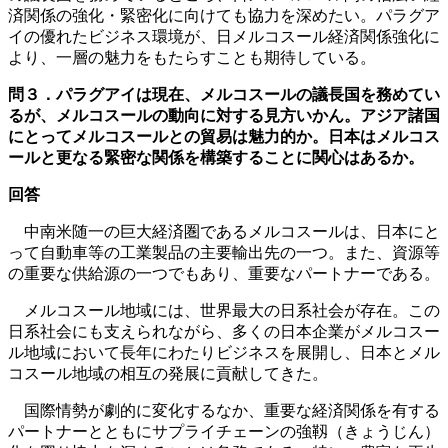
済関係の強化・緊密化に向けても協力を深めたい。パラグア
イの優れたビジネス環境が、日メルコスール経済関係強化に
より、一層の魅力をもたらすことも期待している。
問３．パラグアイは現在、メルコスールの議長国を務めてい
るが、メルコスールの動向に対する見方いかん。アジア諸国
にとってメルコスールとの貿易は魅力的か。日本はメルコス
ールと更なる緊密な関係を構築することに関心はあるか。
回答
中南米随一の巨大経済圏であるメルコスールは、日本にと
って自動車等の工業製品の主要輸出先の一つ。また、資源等
の重要な供給源の一つでもあり、重要なパートナーである。
メルコスール地域には、世界最大の日系社会が存在。この
日系社会にも支えられながら、多くの日本企業がメルコスー
ル地域において長年にわたりビジネスを展開し、日本とメル
コスール地域の相互の発展に貢献してきた。
国際情勢が劇的に変化するなか、重要な経済関係を有する
パートナーとともにサプライチェーンの強靱（きょうじん）