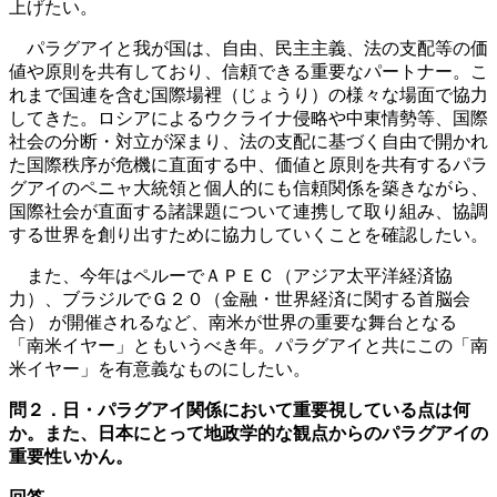
上げたい。
パラグアイと我が国は、自由、民主主義、法の支配等の価
値や原則を共有しており、信頼できる重要なパートナー。こ
れまで国連を含む国際場裡（じょうり）の様々な場面で協力
してきた。ロシアによるウクライナ侵略や中東情勢等、国際
社会の分断・対立が深まり、法の支配に基づく自由で開かれ
た国際秩序が危機に直面する中、価値と原則を共有するパラ
グアイのペニャ大統領と個人的にも信頼関係を築きながら、
国際社会が直面する諸課題について連携して取り組み、協調
する世界を創り出すために協力していくことを確認したい。
また、今年はペルーでＡＰＥＣ（アジア太平洋経済協
力）、ブラジルでＧ２０（金融・世界経済に関する首脳会
合） が開催されるなど、南米が世界の重要な舞台となる
「南米イヤー」ともいうべき年。パラグアイと共にこの「南
米イヤー」を有意義なものにしたい。
問２．日・パラグアイ関係において重要視している点は何
か。また、日本にとって地政学的な観点からのパラグアイの
重要性いかん。