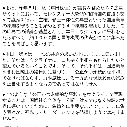
●また、昨年５月、私（岸田総理）が議長を務めたＧ７広島
サミットにおいて、ゼレンスキー大統領や招待国の首脳も交
えて議論を行い、主権、領土一体性の尊重といった国連憲章
の原則を守ることを始めとする４つ原則を確認しました。こ
の広島での議論が基盤となり、本日、ウクライナに平和をも
たらすべく、約１００の国と国際機関の代表がここに集った
ことを喜ばしく思います。
●本日、我々は、一つの共通の思いの下に、ここに集いまし
た。それは、ウクライナに一日も早く平和をもたらしたいと
望んでいるということです。そして、その平和は、国連憲章
を含む国際法の諸原則に基づく、「公正かつ永続的な平和」
でなければならず、力や威圧による一方的な現状変更の試み
を正当化するようなものであってはなりません。
●このような「公正かつ永続的な平和」をウクライナで実現
することは、国際社会全体を、分断・対立ではなく協調の世
界に導いていくために、象徴的に重要なことです。ここに集
う我々が、率先してリーダーシップを発揮しようではありま
せんか。