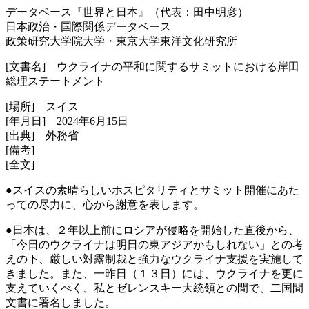
データベース『世界と日本』（代表：田中明彦）
日本政治・国際関係データベース
政策研究大学院大学・東京大学東洋文化研究所
[文書名] ウクライナの平和に関するサミットにおける岸田
総理ステートメント
[場所] スイス
[年月日] 2024年6月15日
[出典] 外務省
[備考]
[全文]
●スイスの素晴らしいホスピタリティとサミット開催にあた
っての尽力に、心から謝意を表します。
●日本は、２年以上前にロシアが侵略を開始した直後から、
「今日のウクライナは明日の東アジアかもしれない」との考
えの下、厳しい対露制裁と強力なウクライナ支援を実施して
きました。また、一昨日（１３日）には、ウクライナを更に
支えていくべく、私とゼレンスキー大統領との間で、二国間
文書に署名しました。