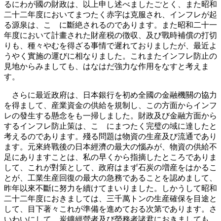
るにわが國の財政は、以上申し述べましたごとく、また昭和
二十二年度においてまつたく赤字は克服され、インフレが起
る源泉は、こゝに斷絶されるのであります。また昭和二十一
年度において計畫された財産税の徴収、及び戰時補償の打切
りも、種々やむを得ざる事情で遲れておりましたが、最近よ
うやく實施の運びに相なりました。これまたインフレ防止の
見地からみましても、はなはだ強力な作用をなすと考えま
す。
さらに最近政府は、日本銀行を初め全國の金融機關の協力
を得まして、産業資金の供給を規制し、この方面からインフ
レの發生する懸念をも一掃しました。財政及び金融方面から
するインフレ防止策は、こゝにまつたく完璧の域に達したと
考えるのであります。殘る問題は物資の生産及び流通であり
ます。元來終戰後の日本經濟の最大の惱みが、物資の供給不
足にありますことは、私の早くから指摘したところでありま
して、これが對策として、政府はまず石炭の増産をはかるこ
とが、工業生産回復の最大の急務であることを認めまして、
昨年以來不斷に努力を續けてまいりました。しかうして昭和
二十二年度におきましては、三千萬トンの生産確保を目途と
して、目下著々これが準備を進めておる次第であります。さ
いわいにして、炭鑛經營者及び勞務者諸君におきましても、