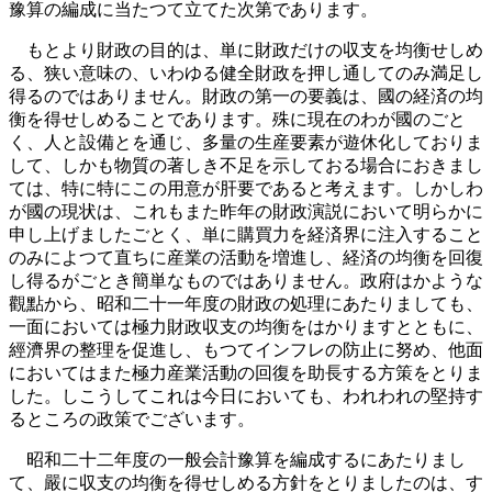
豫算の編成に当たつて立てた次第であります。
もとより財政の目的は、単に財政だけの収支を均衡せしめ
る、狭い意味の、いわゆる健全財政を押し通してのみ満足し
得るのではありません。財政の第一の要義は、國の経済の均
衡を得せしめることであります。殊に現在のわが國のごと
く、人と設備とを通じ、多量の生産要素が遊休化しておりま
して、しかも物質の著しき不足を示しておる場合におきまし
ては、特に特にこの用意が肝要であると考えます。しかしわ
が國の現状は、これもまた昨年の財政演説において明らかに
申し上げましたごとく、単に購買力を経済界に注入すること
のみによつて直ちに産業の活動を増進し、経済の均衡を回復
し得るがごとき簡単なものではありません。政府はかような
觀點から、昭和二十一年度の財政の処理にあたりましても、
一面においては極力財政収支の均衡をはかりますとともに、
經濟界の整理を促進し、もつてインフレの防止に努め、他面
においてはまた極力産業活動の回復を助長する方策をとりま
した。しこうしてこれは今日においても、われわれの堅持す
るところの政策でございます。
昭和二十二年度の一般会計豫算を編成するにあたりまし
て、嚴に収支の均衡を得せしめる方針をとりましたのは、す