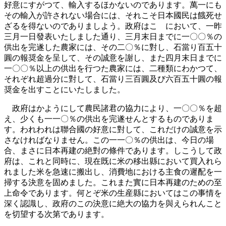
好意にすがつて、輸入するほかないのであります。萬一にも
その輸入が許されない場合には、それこそ日本國民は餓死せ
ざるを得ないのでありましよう。政府はこゝにおいて、一昨
三月一日發表いたしました通り、三月末日までに一〇〇％の
供出を完遂した農家には、その二〇％に對し、石當り百五十
圓の報奨金を呈して、その誠意を謝し、また四月末日までに
一〇〇％以上の供出を行つた農家には、二種類にわかつて、
それぞれ超過分に對して、石當り三百圓及び六百五十圓の報
奨金を出すことにいたしました。
政府はかようにして農民諸君の協力により、一〇〇％を超
え、少くも一一〇％の供出を完遂せんとするものでありま
す。われわれは聯合國の好意に對して、これだけの誠意を示
さなければなりません。この一一〇％の供出は、今日の場
合、まさに日本再建の絶對の條件であります。しこうして政
府は、これと同時に、現在既に米の移出縣において買入れら
れました米を急速に搬出し、消費地における主食の遲配を一
掃する決意を固めました。これまた實に日本再建のための至
上命令であります。何とぞ米の生産縣においてはこの事情を
深く認識し、政府のこの決意に絶大の協力を與えられんこと
を切望する次第であります。