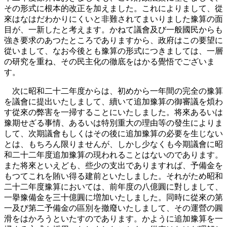
その形式に根本的改正を加えました。これによりまして、從
來はなはだわかりにくいと非難されてまいりました豫算の面
目が、一新したと考えます。かねて議會及び一般國民からも
強き要求のあつたところでありますから、政府はこの要望に
從いまして、なお今後とも豫算の形式につきましては、一層
の研究を重ね、その民主化の徹底をはかる覺悟でございま
す。
次に昭和二十二年度からは、初めから一年間の完全の豫算
を議會に提出いたしまして、續いて追加豫算の御審議を煩わ
す從來の弊害を一掃することにいたしました。将來あるいは
豫期せざる事情、あるいは特別重大の理由等の發生によりま
して、次期議會もしくはその後に追加豫算の必要を生じない
とは、もちろん限りませんが、しかし少なくも今期議會に昭
和二十二年度追加豫算の現われることはないのであります。
また将來といえども、些少の支出でありますれば、予備金を
もつてこれを賄い得る建前といたしました。それがため昭和
二十二年度豫算においては、前年度の八億圓に對しまして、
一擧豫備金を三十億圓に増加いたしました。同時に從來の第
一及び第二予備金の區別を撤廢いたしまして、その運營の圓
滑をはかろうといたすのであります。かように追加豫算を一