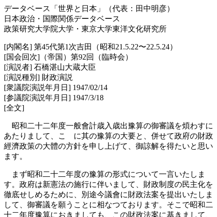
データベース「世界と日本」（代表：田中明彦）
日本政治・国際関係データベース
政策研究大学院大学・東京大学東洋文化研究所
[内閣名] 第45代第1次吉田（昭和21.5.22〜22.5.24）
[国会回次]（帝国）第92回（臨時会）
[演説者] 石橋湛山大蔵大臣
[演説種別] 財政演説
[衆議院演説年月日] 1947/02/14
[参議院演説年月日] 1947/3/18
[全文]
昭和二十二年度一般會計歳入歳出豫算の御審議を煩わすに
あたりまして、こゝに其の豫算の大要と、併せて政府の財政
經濟政策の大體の方針を申し上げて、御諒解を得たいと思い
ます。
まず昭和二十二年度の豫算の形式について一言いたしま
す。政府は新憲法の施行に伴いまして、財政制度の民主化を
徹底せしめるために、別途今議會に財政法案を提出いたしま
して、御審議を願うことに相なつております。そこで昭和二
十二年度豫算におきましても、この財政法案に基きまして、