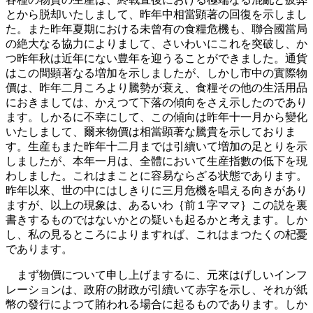
とから脱却いたしまして、昨年中相當顕著の回復を示しまし
た。また昨年夏期における未曾有の食糧危機も、聯合國當局
の絶大なる協力によりまして、さいわいにこれを突破し、か
つ昨年秋は近年にない豊年を迎うることができました。通貨
はこの間顕著なる増加を示しましたが、しかし市中の實際物
價は、昨年二月ころより騰勢が衰え、食糧その他の生活用品
におきましては、かえつて下落の傾向をさえ示したのであり
ます。しかるに不幸にして、この傾向は昨年十一月から變化
いたしまして、爾来物價は相當顕著な騰貴を示しておりま
す。生産もまた昨年十二月までは引續いて増加の足とりを示
しましたが、本年一月は、全體において生産指數の低下を現
わしました。これはまことに容易ならざる状態であります。
昨年以來、世の中にはしきりに三月危機を唱える向きがあり
ますが、以上の現象は、あるいわ｛前１字ママ｝この説を裏
書きするものではないかとの疑いも起るかと考えます。しか
し、私の見るところによりますれば、これはまつたくの杞憂
であります。
まず物價について申し上げまするに、元來はげしいインフ
レーションは、政府の財政が引續いて赤字を示し、それが紙
幣の發行によつて賄われる場合に起るものであります。しか