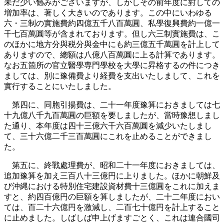
未だ少い憾みがございますが、しかしその前年度に對しての
増加率は、著しく大きいのであります。この中にいわゆる
六・三制の實施費約四億五千八百萬圓、私學復興費約一億一
千七百萬圓等が含まれております。但し六三制實施費は、こ
のほかに地方分與税分與金中にも約三億五千萬圓を計上して
ありますので、總額は八億八百萬圓に上る計算であります。
なお五箇所の官立醫學専門學校を大學に昇格するの件につき
ましては、別に豫備費より経費を支出いたしまして、これを
實行することにいたしました。
第四に、同胞引揚費は、二十一年度豫算におきましては七
十九億八千九百萬圓の巨額を要しましたが、當時豫想しまし
た通り、本年度は四十三億六千六百萬圓を減少いたしまし
て、三十六億二千三百萬圓にこれを止めることができまし
た。
第五に、終戰處理費が、昭和二十一年度におきましては、
追加豫算を加え三百八十三億円に上りました。ほかに朝鮮及
び沖縄における特別住宅建設資材費十三億圓をこれに加えま
すと、約四百億円の巨額を算しましたが、二十二年度におい
ては、百二十六億円を激減し、二百七十億円を計上すること
に止めました。しばしば申上げますごとく、これは連合國司