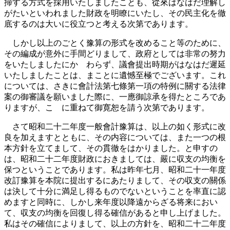
掃する方式を採用いたしましたことも、從來はなはだ理解し
がたいといわれました財政を明瞭にいたし、その民主化を徹
底するのは大いに役立つと考える次第であります。
しかし以上のごとく豫算の形式を改めること等のために、
その編成が意外に手間どりまして、政府としては非常の努力
をいたしましたにかゝわらず、議會提出時期がはなはだ遲延
いたしましたことは、まことに遺憾至極でございます。これ
については、さきに會計法第七條第一項の特例に關する法律
案の御審議を願いました際に、一應御諒承を得たところであ
りますが、こゝに重ねて御寛恕を請う次第であります。
さて昭和二十二年度一般會計豫算は、以上の如く形式に改
良を加えますとともに、その内容については、また一つの根
本方針を立てまして、その貫徹をはかりました。と申すの
は、昭和二十二年度財政におきましては、嚴に収支の均衡を
保つということであります。私は昨年七月、昭和二十一年度
改訂豫算を本院に提出するにあたりまして、その収支の關係
は決して十分に満足し得るものでないということを率直に認
めますと同時に、しかし来年度以降遠からざる将来におい
て、収支の均衡を回復し得る確信があると申し上げました。
私はその確信によりまして、以上の方針を、昭和二十二年度