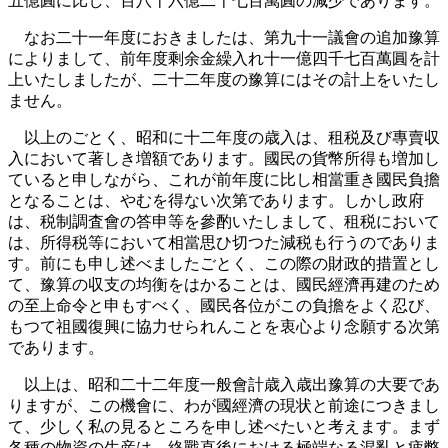
五億圓に比し、百八十六億二千七百萬圓の減少であります。
なお二十一年度におきましたは、第九十一議會の追加豫算
によりまして、前年度剩余金繰入れ十一億四千七百萬圓を計
上いたしましたが、二十二年度の豫算にはその計上をいたし
ません。
以上のごとく、昭和に十二年度の歳入は、租税及び專賣収
入において著しき増額であります。國民の貨幣所得も増加し
ていると申しながら、これが前年度に比し相當重き國民負擔
となることは、やむを得ない次第であります。しかし政府
は、税制調査會の答申等を參酌いたしまして、租税において
は、所得税等において相當思ひ切つた減税も行うのでありま
す。前にも申し述べましたごとく、この際の財政的措置とし
て、豫算の収支の均衡をはかることは、國民經濟再建のため
の至上命令と申もすべく、國民各位がこの負擔をよく忍び、
もつて祖國復興に協力せられんことを衷心より念願する次第
であります。
以上は、昭和二十二年度一般會計歳入歳出豫算の大要であ
りますが、この機會に、わが國經濟の現状と前途につきまし
て、少しく私の見るところを申し述べたいと考えます。まず
各種の物資の生産は、終戰直後における極端なる混亂と疲弊