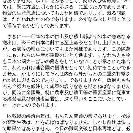
はありません。以上に述ぶるごとく、財政及び金融等につい
ては、既に方途は明らかに示さるゝに至つたのであります。
物資の生産流通についてもまた同様であります。残る問題
は、ただわれわれの心であります。必ずなるべしと固く信じ
て邁進するかどうかであります。
さきに一一〇％の米の供出及び移出縣よりの米の急速なる
搬出は、今日の日本に對する至上命令だと申し上げました
が、石炭等の増産についてもまた同様であります。この際萬
一にもこれらの生産が豫期のごとく進まず、すなわち人も物
も日本の國力一ぱいの働きをしていないことが示された場合
に、われわれは連合國の援助をとうてい期待することができ
ません。かようにしてそれは内から外からとの二重の打撃を
わが國に與えるのであります。でありますから、政府ももち
ろん全努力を傾注して施策の誤りなきを期さねばなりません
が、同時に全國民、特に農家及び鑛工等の重要産業に従事す
る經營者及び勞務者諸君は、深く思いをここにいたしてい
たゞきたいのであります。
敗戰後の經濟再建は、もちろん苦難の業であります。極度
の窮乏生活はこれを忍ばねばなりません。しかし前途は決し
て暗黒ではありません。今日の難局突破と日本再建とは、必