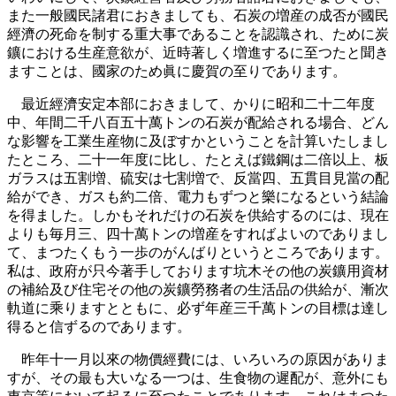
また一般國民諸君におきましても、石炭の増産の成否が國民
經濟の死命を制する重大事であることを認識され、ために炭
鑛における生産意欲が、近時著しく増進するに至つたと聞き
ますことは、國家のため眞に慶賀の至りであります。
最近經濟安定本部におきまして、かりに昭和二十二年度
中、年間二千八百五十萬トンの石炭が配給される場合、どん
な影響を工業生産物に及ぼすかということを計算いたしまし
たところ、二十一年度に比し、たとえば鐵鋼は二倍以上、板
ガラスは五割増、硫安は七割増で、反當四、五貫目見當の配
給ができ、ガスも約二倍、電力もずつと樂になるという結論
を得ました。しかもそれだけの石炭を供給するのには、現在
よりも毎月三、四十萬トンの増産をすればよいのでありまし
て、まつたくもう一歩のがんばりというところであります。
私は、政府が只今著手しております坑木その他の炭鑛用資材
の補給及び住宅その他の炭鑛勞務者の生活品の供給が、漸次
軌道に乘りますとともに、必ず年産三千萬トンの目標は達し
得ると信ずるのであります。
昨年十一月以來の物價經費には、いろいろの原因がありま
すが、その最も大いなる一つは、生食物の遲配が、意外にも