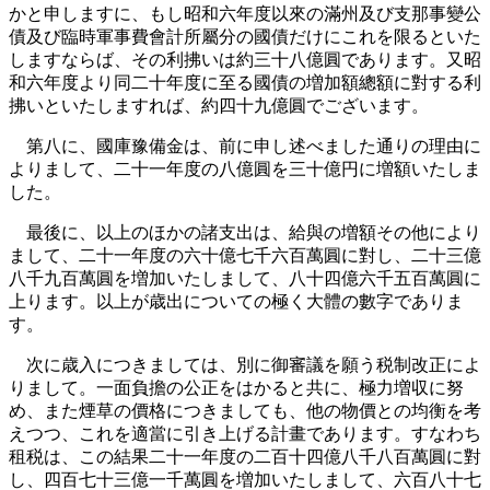
かと申しますに、もし昭和六年度以來の滿州及び支那事變公
債及び臨時軍事費會計所屬分の國債だけにこれを限るといた
しますならば、その利拂いは約三十八億圓であります。又昭
和六年度より同二十年度に至る國債の増加額總額に對する利
拂いといたしますれば、約四十九億圓でございます。
第八に、國庫豫備金は、前に申し述べました通りの理由に
よりまして、二十一年度の八億圓を三十億円に増額いたしま
した。
最後に、以上のほかの諸支出は、給與の増額その他により
まして、二十一年度の六十億七千六百萬圓に對し、二十三億
八千九百萬圓を増加いたしまして、八十四億六千五百萬圓に
上ります。以上が歳出についての極く大體の數字でありま
す。
次に歳入につきましては、別に御審議を願う税制改正によ
りまして。一面負擔の公正をはかると共に、極力増収に努
め、また煙草の價格につきましても、他の物價との均衡を考
えつつ、これを適當に引き上げる計畫であります。すなわち
租税は、この結果二十一年度の二百十四億八千八百萬圓に對
し、四百七十三億一千萬圓を増加いたしまして、六百八十七