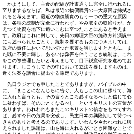
かようにして、主食の配給が計畫通りに完全に行われるに
至りまするならば、私は最近の物價騰貴の一大原因は拂拭さ
れると考えます。最近の物價騰貴のもう一つの重大な原因
は、各種の統制が完全に行われず、やみ取引の取締りが、か
えつて物資を地下に追いこむに至つたことにあると考えま
す。政府はこれに對して、先日の總理大臣の施政方針演説中
にも述べられたごとく、統制を要するものにつきましては、
政府の責任において思い切つた處置を講じますとともに、ま
た既に不要に歸し、あるいは弊害を伴うごとき統制は、これ
をこの際整理したいと考えまして、目下鋭意研究を進めてお
ります。しこうしてその中において立法を要しますものは、
近く法案を議會に提出する豫定であります。
先日ラジオでも申したことでありますが、バイブルの中
に、「まことになんじらに告ぐ、人もしこの山に移りて、海
に入れと言うとも、その言うところ必ずなるべしと信じて心
に疑わずば、そのごとくなるべし」というキリストの言葉が
あります。われわれもまたこのキリストの信念をもつてすれ
ば、必ず今日の危局を突破し、民主日本の興隆期して待つべ
きものありと考えるのであります。いわんや今われわれに與
えられました課題は、山を海に入れるがごとき困難なことで