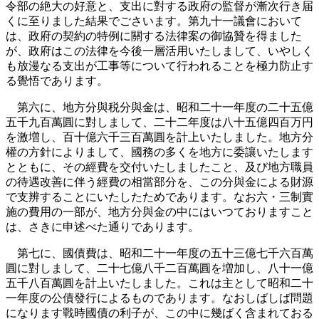
令部の絶大の好意と、支出に對する政府の監督が漸次行き届
くに至りました結果でごさいます。第九十一議會において
は、政府の契約の特例に關する法律案の御協贊を得ました
が、政府はこの法律を今後一層活用いたしまして、いやしく
も放漫なる支出が工事等について行われることを極力防止す
る覺悟であります。
第六に、地方分與税分與金は、昭和二十一年度の二十五億
五千九百萬圓に對しまして、二十二年度は八十五億四百万円
を激増し、百十億六千三百萬圓を計上いたしました。地方分
權の方針によりまして、國務の多くを地方に委讓いたします
とともに、その經費を交付いたしましたこと、及び地方職員
の待遇改善に伴う經費の相當部分を、この分與金による財源
で支辨することにいたしたためであります。なお六・三制實
施の費用の一部が、地方分與金の中にはいつておりますこと
は、さきに申述べた通りであります。
第七に、國債費は、昭和二十一年度の五十三億七千六百萬
圓に對しまして、二十七億八千二百萬圓を増加し、八十一億
五千八百萬圓を計上いたしました。これは主として昭和二十
一年度の公債發行によるものであります。なおしばしば問題
になります戰時國債の利子が、この中に幾ばく含まれておる