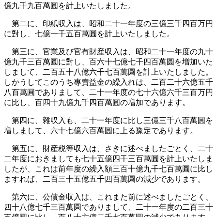
億九千九百萬圓を計上いたしました。
第二に、印紙収入は、昭和二十一年度の三億三千四百万円
に對し、七億一千五百萬圓を計上いたしました。
第三に、官業及び官有財産収入は、昭和二十一年度の九十
億九千三百萬圓に對し、百六十七億七千四百萬圓を増加いた
しまして、二百五十八億六千七百萬圓を計上いたしました。
しかうしてこのうち專賣益金の繰入れは、二百二十六億五千
八百萬圓でありまして、二十一年度の七十六億六千三百万円
に比し、百四十九億九千四百萬圓の増加であります。
第四に、雜収入も、二十一年度に比し三億三千八百萬圓を
増しまして、六十七億六百萬圓に上る豫定であります。
第五に、財産税等収入は、さきに述べましたごとく、二十
二年度におきましても七十五億四千三百萬圓を計上いたしま
したが、これは前年度の繰入額三百十億九千七百萬圓に比し
ますれば、二百三十五億五千四百萬圓の減少であります。
第六に、公債金収入は、これまた前に述べましたごとく、
四十八億七千三百萬圓でありまして、二十一年度の二百三十