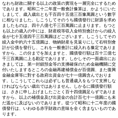
なわち財政に關する以上の政策の實現を一層完全にするため
であります。昭和二十二年度一般會計豫算は、かようにいた
しまして、歳入歳出とも千百四十五億三百豫萬圓という數字
に相なりました。しこうしてそのうち國債發行に財源を求め
ましたものは、四十八億七千三百萬圓に止まります。もつと
も以上の歳入の中には、財産税等収入金特別會計からの繰入
金が七十五億四千三百萬圓ほどございます。しこうしてその
繰入金中約六十五億圓は、物納財産を見返りにして右特別會
計が公債を發行し、これを一般會計に繰入れる豫定でありま
すから、この分までを加えますと、國債發行額は百十三億七
千三百萬圓に上る勘定であります。しかしその一面歳出にお
きましては、第一封鎖預金等の支拂確保のため金融機關に交
付いたしまするところの金融再建補償金が百億圓、また復興
金融金庫等に對する政府出資金が七十一億圓含んでおりま
す。しこうしてこれらは必ずしも普通歳入をもつて支辨しな
ければならない歳出ではありません。しかるに國債發行額
は、さきに申し上げましたごとく百十四億圓足らずでありま
すから、以上の補償金及び出資金の合計百七十一億圓にも未
だ遥かに及ばないのであります。從つて昭和に十二年度の國
債發行は、いわゆる赤字財政の意味を全く含まないものであ
ります。