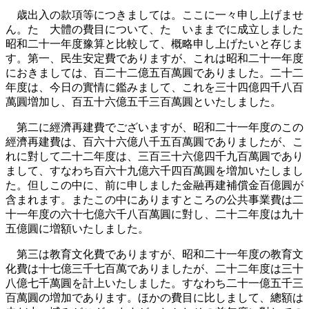
歳出入の款項等につきましては。ここに一々申し上げませ
ん。たゞ大體の費目について、たゞいままでに成立しました
昭和二十一年度豫算と比較して、概略申し上げたいと存じま
す。第一、民生安定費でありますが、これは昭和二十一年度
におきましては、百二十二億五百萬圓でありました。二十二
年度は、今日の實情に鑑みまして、これを三十四億四千八百
萬圓増加し、百五十六億五千三百萬圓といたしました。
第二に經濟再建費でございますが、昭和二十一年度のこの
經濟再建費は、百六十六億八千五百萬圓でありましたが、こ
れに對して二十二年度は、三百三十六億四千九百萬圓であり
まして、すなわち百六十九億六千四百萬圓を増加いたしまし
た。但しこの中に、前に申しました金融再建補償金百億圓が
含まれます。またこの中にありますところの公共事業費は二
十一年度の六十七億六千八百萬圓に對し、二十二年度は九十
五億圓に増額いたしました。
第三は教育文化費でありますが、昭和二十一年度の教育文
化費は十七億三千七百萬でありましたが、二十二年度は三十
八億七千萬圓を計上いたしました。すなわち二十一億五千三
百萬圓の増加であります。ほかの費目に比しまして、總額は