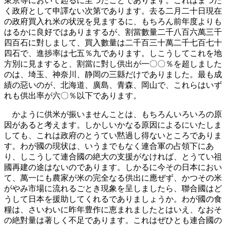
東京等において起るに至つたことであります。これはまつた
く政府として申譯ない次第であります。去る二月二十日現在
の政府買入れ米の状況を見まするに、もちろん前年度よりも
はるかに良好ではありまするが、割當數量二千八百六萬三千
四百石に對しまして、買入數量は二千百三十萬二千七百七十
四石で、進捗率は七五％九であります。しこうしてこれを地
方別に見ますると、割當に對し供出が一〇〇％を超しました
のは、埼玉、神奈川、静岡の三縣だけでありました。最も成
績の惡いのが、北海道、廣島、青森、岡山で、これらはいず
れも供出率が六〇％以下であります。
かように供米が振いませんことは、もちろんいろいろの原
因があると考えます。しかしいかなる原因によるにいたしま
しても、これは政府のとうてい黙過し得ないところでありま
す。わが國の現状は、いうまでもなく連合軍の占領下にあ
り、しこうして連合國の絶大の支援がなければ、とうてい祖
國再建の途はないのであります。しかるに今その日本におい
て、萬一にも農家が米の完全なる供出に應ぜず、かつその米
がやみ市場に流れるごとき現象を呈しましたら、聯合國はど
うして日本を援助してくれるでありましょうか。わが國の食
糧は、さいわいに昨年豊作に恵まれましたとはいえ、なおそ
の絶對量は著しく不足であります。これはぜひとも連合國の