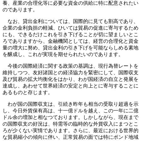
養、産業の合理化等に必要な資金の供給に特に配意されたい
のであります。
なお、貸出金利については、国際的に見ても割高であり、
企業の金利負担の軽減、ひいては貿易の促進に寄与するため
にも、できるだけこれを引き下げることが切に望ましいとこ
ろでありますから、金融機関としては、経営の合理化と資金
量の増大に努め、貸出金利の引き下げを可能ならしめる素地
を醸成し、これが実現を期せられたいのであります。
今後の国際経済に関する政策の基調は、現行為替レートを
維持しつつ、友好諸国との経済協力を緊密にして、国際収支
及び貿易の拡大均衡化をはかり、わが国経済の自立と発展を
達成し、あわせて世界経済の安定と向上とに寄与することに
あるものと存じます。
わが国の国際収支は、引続き昨年も相当の受取り超過を示
し、今日外貨保有高は、十一億ドルを越え、この一年に二億
ドル余の増加と相なつております。しかしながら、現在まで
の国際収支の好況は、特需等の臨時的な外貨収入にまつとこ
ろが少くない実情であります。さらに、最近における世界的
な貿易縮小の傾向に伴い、正常貿易の面では特にポンド地域