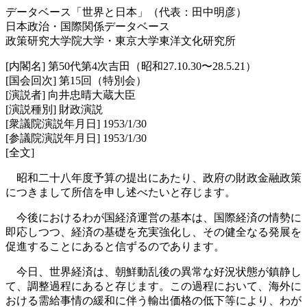
データベース「世界と日本」（代表：田中明彦）
日本政治・国際関係データベース
政策研究大学院大学・東京大学東洋文化研究所
[内閣名] 第50代第4次吉田（昭和27.10.30〜28.5.21）
[国会回次] 第15回（特別会）
[演説者] 向井忠晴大蔵大臣
[演説種別] 財政演説
[衆議院演説年月日] 1953/1/30
[参議院演説年月日] 1953/1/30
[全文]
昭和二十八年度予算の提出にあたり、政府の財政金融政策
につきまして所信を申し述べたいと存じます。
今後におけるわが国経済運営の基本は、国際経済の情勢に
即応しつつ、経済の基礎を充実強化し、その健全なる発展を
促進することにあると信ずるのであります。
今日、世界経済は、朝鮮動乱後の異常な好況状態が鎮静し
て、調整過程にあると存じます。この過程において、海外に
おける需給事情の緩和に伴う輸出価格の低下等により、わが