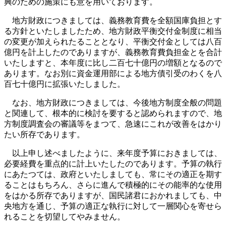
興のための施策にも意を用いております。
地方財政につきましては、義務教育費を全額国庫負担とす
る方針といたしましたため、地方財政平衡交付金制度に相当
の変更が加えられたることとなり、平衡交付金としては八百
億円を計上したのでありますが、義務教育費負担金とを合計
いたしますと、本年度に比し二百七十億円の増額となるので
あります。なお別に資金運用部による地方債引受のわくを八
百七十億円に拡張いたしました。
なお、地方財政につきましては、今後地方制度全般の問題
と関連して、根本的に検討を要すると認められますので、地
方制度調査会の審議等をまつて、急速にこれが改善をはかり
たい所存であります。
以上申し述べましたように、来年度予算におきましては、
必要経費を重点的に計上いたしたのであります。予算の執行
にあたつては、政府といたしましても、常にその適正を期す
ることはもちろん、さらに進んで積極的にその能率的な使用
をはかる所存でありますが、国民諸君におかれましても、中
央地方を通じ、予算の適正な執行に対して一層関心を寄せら
れることを切望してやみません。