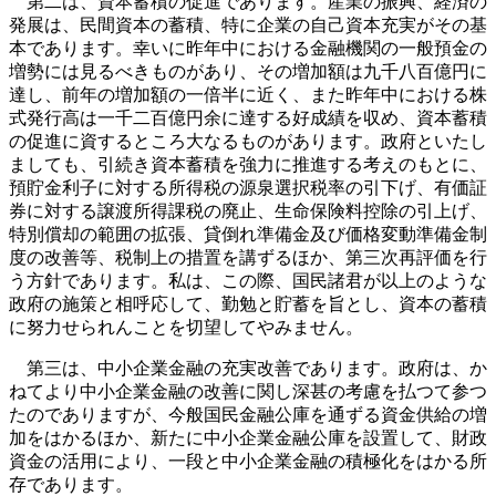
第二は、資本蓄積の促進であります。産業の振興、経済の
発展は、民間資本の蓄積、特に企業の自己資本充実がその基
本であります。幸いに昨年中における金融機関の一般預金の
増勢には見るべきものがあり、その増加額は九千八百億円に
達し、前年の増加額の一倍半に近く、また昨年中における株
式発行高は一千二百億円余に達する好成績を収め、資本蓄積
の促進に資するところ大なるものがあります。政府といたし
ましても、引続き資本蓄積を強力に推進する考えのもとに、
預貯金利子に対する所得税の源泉選択税率の引下げ、有価証
券に対する譲渡所得課税の廃止、生命保険料控除の引上げ、
特別償却の範囲の拡張、貸倒れ準備金及び価格変動準備金制
度の改善等、税制上の措置を講ずるほか、第三次再評価を行
う方針であります。私は、この際、国民諸君が以上のような
政府の施策と相呼応して、勤勉と貯蓄を旨とし、資本の蓄積
に努力せられんことを切望してやみません。
第三は、中小企業金融の充実改善であります。政府は、か
ねてより中小企業金融の改善に関し深甚の考慮を払つて参つ
たのでありますが、今般国民金融公庫を通ずる資金供給の増
加をはかるほか、新たに中小企業金融公庫を設置して、財政
資金の活用により、一段と中小企業金融の積極化をはかる所
存であります。