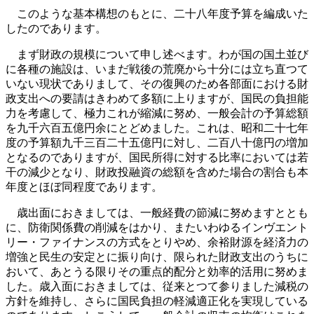
このような基本構想のもとに、二十八年度予算を編成いた
したのであります。
まず財政の規模について申し述べます。わが国の国土並び
に各種の施設は、いまだ戦後の荒廃から十分には立ち直つて
いない現状でありまして、その復興のため各部面における財
政支出への要請はきわめて多額に上りますが、国民の負担能
力を考慮して、極力これが縮減に努め、一般会計の予算総額
を九千六百五億円余にとどめました。これは、昭和二十七年
度の予算額九千三百二十五億円に対し、二百八十億円の増加
となるのでありますが、国民所得に対する比率においては若
干の減少となり、財政投融資の総額を含めた場合の割合も本
年度とほぼ同程度であります。
歳出面におきましては、一般経費の節減に努めますととも
に、防衛関係費の削減をはかり、またいわゆるインヴエント
リー・ファイナンスの方式をとりやめ、余裕財源を経済力の
増強と民生の安定とに振り向け、限られた財政支出のうちに
おいて、あとうる限りその重点的配分と効率的活用に努めま
した。歳入面におきましては、従来とつて参りました減税の
方針を維持し、さらに国民負担の軽減適正化を実現している