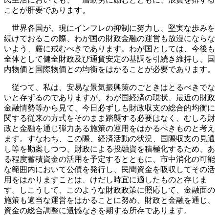
ことが肝要であります。
世界各国が、現にインフレの抑制に努力し、堅実な歩みを
続けておるこの際、わが国の財政金融の運営も放漫にならな
いよう、厳に戒むべきであります。わが国としては、今後も
全体として健全財政及び通貨安定の基調を引続き維持し、国
内物価と国際物価との均衡をはかることが必要であります。
従つて、私は、安易な景気振興策のごときはとるべきでな
いと存ずるのでありますが、わが国経済の現状、最近の財政
金融情勢等から見て、今日必ずしも財政収支の総合的均衡に
関する従来の方式をそのまま踏襲する必要はなく、むしろ財
政と金融を通じ弾力ある施策の運用をはかるべきものと考え
ます。すなわち、この際、経済活動の状況、国際収支の見通
し等を勘案しつつ、財政による投融資を積極化するため、あ
る程度蓄積資金の活用を予定するとともに、市中消化の可能
な範囲内において公債を発行し、民間資金を吸収してその活
用をはかりますことは、けだし時宜に適したものと存じま
す。しこうして、このような財政政策に照応して、金融面の
施策も適当な運営をはかることに努め、財政と金融を通じ、
資金の総合調整に遺憾なきを期する所存であります。