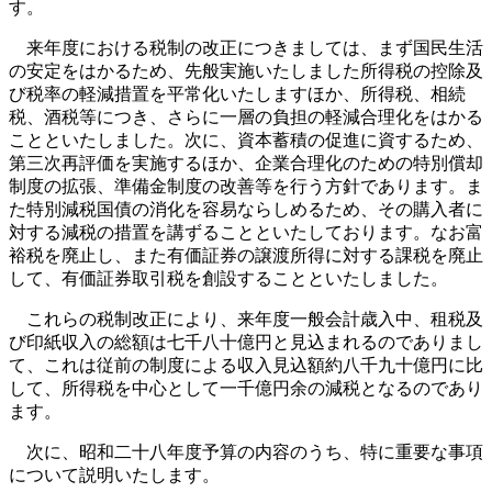
す。
来年度における税制の改正につきましては、まず国民生活
の安定をはかるため、先般実施いたしました所得税の控除及
び税率の軽減措置を平常化いたしますほか、所得税、相続
税、酒税等につき、さらに一層の負担の軽減合理化をはかる
ことといたしました。次に、資本蓄積の促進に資するため、
第三次再評価を実施するほか、企業合理化のための特別償却
制度の拡張、準備金制度の改善等を行う方針であります。ま
た特別減税国債の消化を容易ならしめるため、その購入者に
対する減税の措置を講ずることといたしております。なお富
裕税を廃止し、また有価証券の譲渡所得に対する課税を廃止
して、有価証券取引税を創設することといたしました。
これらの税制改正により、来年度一般会計歳入中、租税及
び印紙収入の総額は七千八十億円と見込まれるのでありまし
て、これは従前の制度による収入見込額約八千九十億円に比
して、所得税を中心として一千億円余の減税となるのであり
ます。
次に、昭和二十八年度予算の内容のうち、特に重要な事項
について説明いたします。