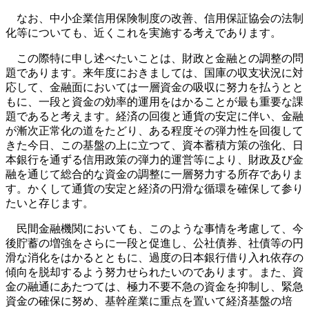
なお、中小企業信用保険制度の改善、信用保証協会の法制
化等についても、近くこれを実施する考えであります。
この際特に申し述べたいことは、財政と金融との調整の問
題であります。来年度におきましては、国庫の収支状況に対
応して、金融面においては一層資金の吸収に努力を払うとと
もに、一段と資金の効率的運用をはかることが最も重要な課
題であると考えます。経済の回復と通貨の安定に伴い、金融
が漸次正常化の道をたどり、ある程度その弾力性を回復して
きた今日、この基盤の上に立つて、資本蓄積方策の強化、日
本銀行を通ずる信用政策の弾力的運営等により、財政及び金
融を通じて総合的な資金の調整に一層努力する所存でありま
す。かくして通貨の安定と経済の円滑な循環を確保して参り
たいと存じます。
民間金融機関においても、このような事情を考慮して、今
後貯蓄の増強をさらに一段と促進し、公社債券、社債等の円
滑な消化をはかるとともに、過度の日本銀行借り入れ依存の
傾向を脱却するよう努力せられたいのであります。また、資
金の融通にあたつては、極力不要不急の資金を抑制し、緊急
資金の確保に努め、基幹産業に重点を置いて経済基盤の培