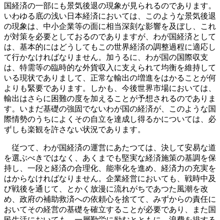
国経済の一部にも景気後退の現象が見られるのであります。
いわゆる底の浅い日本経済においては、このような景気後退
の現象は、中小企業等の面に相当深刻な影響を及ぼし、これ
が対策を必要としておるのでありますが、わが国経済として
は、基本的にはどうしてもこの世界経済の調整過程に適応し
て行かなければなりません。加うるに、わが国の国際収支
は、特需等の臨時的な外貨収入に支えられて均衡を維持して
いる現状でありまして、正常な輸出の増進をはかることが何
よりも緊要であります。しかも、今後世界市場においては、
輸出はさらに困難の度を加えることが予想されるのでありま
す。いまだ基礎の強固でないわが国の経済が、このような国
際情勢のうちによくその自立を達成し得るかについては、必
ずしも楽観を許さない状況であります。
従つて、わが国経済の運営にあたつては、決して安易な道
を選ぶべきではなく、あくまでも堅実な経済施策の基調を保
持し、一段と経済の合理化、能率化を進め、経済力の充実を
はからなければなりません。企業経営においても、戦時中及
び戦後を通じて、とかく放漫に流れがちであつた風潮を改
め、政府の補助救済への依頼心を捨てて、みずからの責任に
おいてその経営の基礎を確立することが必要であり、また国
民生活においても、一層勤労に励むとともに、浪費を排する