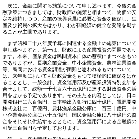
次に、金融に関する施策について申し述べます。今後の金
融政策につきましては、財政面の施策と相まつて、物価の安
定を維持しつつ、産業の振興発展に必要な資金を確保し、生
産及び貿易の拡大をはかり、わが国経済の健全な発達を期す
ることが主眼であります。
まず昭和二十八年度予算に関連する金融上の施策について
申し述べますと、第一は、財政による産業投資の問題であり
ます。本来、産業資金は民間資本自体の蓄積にまつべきもの
でありますが、長期産業資金、中小企業資金、農林漁業資金
等、民間における資金調達が困難と思われるものについて
は、来年度においても財政資金をもつて積極的に確保をはか
ることとし、一般会計、資金運用部及び産業投資特別会計を
合せまして、総額一千七百六十五億円に達する財政資金の活
用をはかる予定であります。その主たる内容としては、日本
開発銀行に六百億円、日本輸出入銀行に四十億円、電源開発
株式会社に二百億円、農林漁業金融公庫に二百三十億円、中
小企業金融公庫に八十五億円、国民金融公庫に八十億円の資
金をそれぞれ供給するとともに、資金運用部による金融債の
引受三百億円を予定しております。