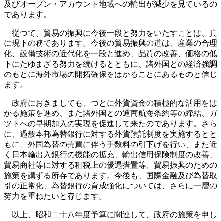
及びオープン・アカウント地域への輸出が減少を見ているの
であります。
従つて、貿易の振興に今後一段と努力をいたすことは、真
に現下の務であります。今後の貿易振興の道は、産業の合理
化、設備技術の近代化を一段と進め、品質の改善、価格の低
下にたゆまざる努力を続けるとともに、諸外国との経済強調
のもとに海外市場の開拓確保をはかることにあるものと信じ
ます。
政府におきましても、つとに外貨資金の積極的な活用をは
かる施策を進め、また諸外国との通商航海条約等の締結、ガ
ツトへの早期加入の実現を促進して来たのであります。さら
に、過般本邦為替銀行に対する外貨預託制度を実施するとと
もに、外国為替の売買に伴う手数料の引下げを行い、また近
く日本輸出入銀行の機能の拡充、輸出信用保険制度の改善、
貿易商社等に対する租税上の優遇措置等、貿易振興のための
施策を講ずる所存であります。今後も、国際金融及び為替取
引の正常化、為替銀行の育成強化については、さらに一層の
努力を重ねたいと存じます。
以上、昭和二十八年度予算に関連して、政府の施策を申し