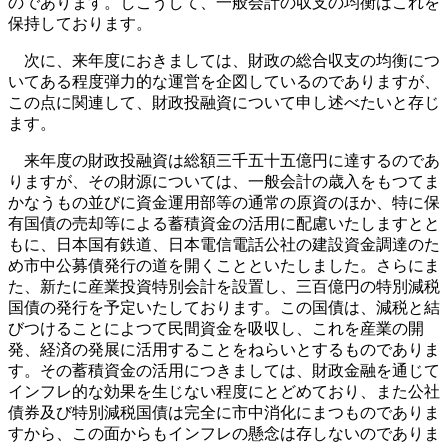
のであります。しこうして、一般会計の収支の均衡はこれを
保持しております。
次に、来年度におきましては、財政の総合収支の均衡につ
いてある程度弾力的な運営を企図しているのでありますが、
この点に関連して、財政投融資について申し述べたいと存じ
ます。
来年度の財政投融資は総額三千五十五億円に達するのであ
りますが、その財源については、一般会計の歳入をもつてま
かなうもの並びに資金運用部等の通常の原資のほか、特に保
有国債の売却等による蓄積資金の活用に配慮いたしますとと
もに、日本国有鉄道、日本電信電話公社の建設資金調達のた
め市中公募債発行の道を開くことといたしました。さらにま
た、新たに産業投資特別会計を設置し、三百億円の特別減税
国債の発行を予定いたしております。この国債は、減税と結
びつけることによつて民間資金を吸収し、これを産業の開
発、経済の発展に活用することをねらいとするものでありま
す。その蓄積資金の活用につきましては、財政金融を通じて
インフレ的な効果を生じない程度にとどめており、また公社
債券及び特別減税国債は完全に市中消化にまつものでありま
すから、この面からもインフレの懸念は存しないのでありま