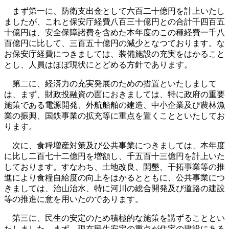
まず第一に、防衛支出金として六百二十億円を計上いたし
ましたが、これと保安庁経費八百三十億円との合計千四百五
十億円は、安全保障諸費を含めた本年度のこの種経費一千八
百億円に比して、三百五十億円の減少となつております。な
お保安庁経費につきましては、装備施設の充実をはかること
とし、人員はほぼ現状にとどめる方針であります。
第二に、経済力の充実発展のための措置といたしまして
は、まず、財政投融資の面におきましては、特に政府の重要
施策である電源開発、外航船舶の建造、中小企業及び農林漁
業の振興、国鉄事業の拡充等に重点を置くことといたしてお
ります。
次に、食糧増産対策及び公共事業につきましては、本年度
に比し二百七十二億円を増額し、千五百十三億円を計上いた
しております。すなわち、土地改良、開墾、干拓事業等の推
進により食糧自給度の向上をはかるとともに、公共事業につ
きましては、治山治水、特に河川の総合開発及び道路の建設
等の推進に意を用いたのであります。
第三に、民生の安定のため積極的な施策を講ずることとい
たしました。まず、現在民生安定の重点が住宅の建設にある