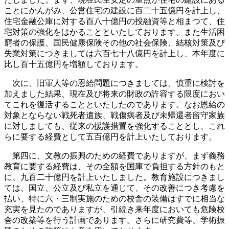
ことにかんがみ、公営住宅の建設に百二十五億円を計上し、
住宅金融公庫に対する百八十億円の投融資等と相まつて、住
宅対策の強化をはかることといたしております。また生活困
窮者の保護、国民健康保険その他の社会保険、結核対策及び
失業対策につきましては六百七十八億円を計上し、本年度に
比し百十五億円を増額しております。
次に、旧軍人等の恩給問題につきましては、慎重に検討を
加えました結果、現在及び将来の財政の許容する限度におい
てこれを復活することといたしたのであります。なお恩給の
対象とならない戦死者遺族、戦傷病者及び未帰還者留守家族
に対しましても、従来の援護措置を強化することとし、これ
らに要する経費として五百億円を計上いたしております。
第四に、文教の振興のための経費でありますが、まず義務
教育に要する経費は、その全額を国庫で負担する方針のもと
に、九百二十億円を計上いたしました。教育施設につきまし
ては、国立、公立及び私立を通じて、その改善につき考慮を
払い、特に六・三制実施のための校舎の装備はすでに相当な
充実を見たのでありますが、引続き来年度においても危険校
舎の改築等を行う計画であります。さらに研究費等、学術振