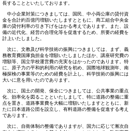
長することといたしております。
中小企業対策につきましては、国民、中小両公庫の貸付資
金を合計約百億円増額いたしますとともに、商工組合中央金
庫の貸付利率の引き下げをはかる考えであります。また、設
備の近代化、経営の合理化等を促進するため、所要の経費を
計上いたしました。
次に、文教及び科学技術の振興につきましては、まず、義
務教育費国庫負担金を増額いたしましたほか、講座研究費の
増額等、国立学校運営費の充実をはかったのであります。特
に、原子力の平和的利用の研究を初め、国際地球観測年、南
極探検の事業等のための経費を計上し、科学技術の振興には
大いに意を用いたのであります。
次に、国土の開発、保全につきましては、公共事業の重点
化、効率化を図ることといたしまして、特に道路の整備に重
点を置き、道路事業費を大幅に増額いたしますとともに、新
たに日本道路公団を設立し、有料道路の整備を促進する考え
であります。
次に、自衛体制の整備でありますが、国力に応じて漸次自