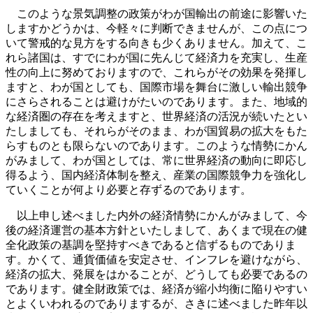
このような景気調整の政策がわが国輸出の前途に影響いた
しますかどうかは、今軽々に判断できませんが、この点につ
いて警戒的な見方をする向きも少くありません。加えて、こ
れら諸国は、すでにわが国に先んじて経済力を充実し、生産
性の向上に努めておりますので、これらがその効果を発揮し
ますと、わが国としても、国際市場を舞台に激しい輸出競争
にさらされることは避けがたいのであります。また、地域的
な経済圏の存在を考えますと、世界経済の活況が続いたとい
たしましても、それらがそのまま、わが国貿易の拡大をもた
らすものとも限らないのであります。このような情勢にかん
がみまして、わが国としては、常に世界経済の動向に即応し
得るよう、国内経済体制を整え、産業の国際競争力を強化し
ていくことが何より必要と存ずるのであります。
以上申し述べました内外の経済情勢にかんがみまして、今
後の経済運営の基本方針といたしまして、あくまで現在の健
全化政策の基調を堅持すべきであると信ずるものでありま
す。かくて、通貨価値を安定させ、インフレを避けながら、
経済の拡大、発展をはかることが、どうしても必要であるの
であります。健全財政策では、経済が縮小均衡に陥りやすい
とよくいわれるのでありまするが、さきに述べました昨年以