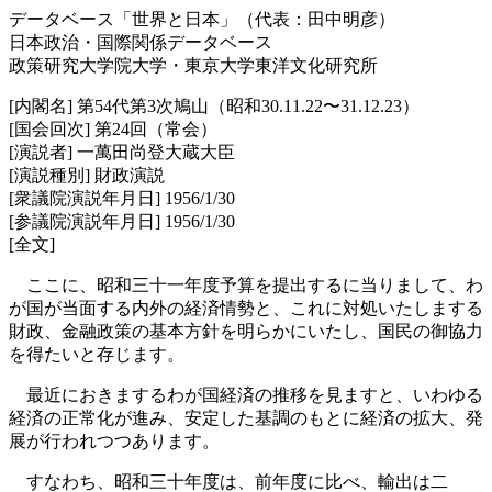
データベース「世界と日本」（代表：田中明彦）
日本政治・国際関係データベース
政策研究大学院大学・東京大学東洋文化研究所
[内閣名] 第54代第3次鳩山（昭和30.11.22〜31.12.23）
[国会回次] 第24回（常会）
[演説者] 一萬田尚登大蔵大臣
[演説種別] 財政演説
[衆議院演説年月日] 1956/1/30
[参議院演説年月日] 1956/1/30
[全文]
ここに、昭和三十一年度予算を提出するに当りまして、わ
が国が当面する内外の経済情勢と、これに対処いたしまする
財政、金融政策の基本方針を明らかにいたし、国民の御協力
を得たいと存じます。
最近におきまするわが国経済の推移を見ますと、いわゆる
経済の正常化が進み、安定した基調のもとに経済の拡大、発
展が行われつつあります。
すなわち、昭和三十年度は、前年度に比べ、輸出は二