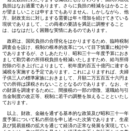
負担はなお過重であります。さらに負担の軽減をはかること
が望ましいことは申すまでもありません。しかしながら、他
方、財政支出に対しまする需要は年々増加を続けてきている
現状でありまして、この両者の要請を満足に調整すること
は、はなはだしく困難な実情にあるのであります。
政府は、国民負担の合理化をはかりまするため、臨時税制
調査会を設け、税制の根本的改革について目下慎重に検討中
でありまするが、さしあたたり、昭和三十一年度予算におき
まして勤労者の所得税負担を軽減いたしますため、給与所得
控除の引き上げによりまして、初年度約百五十億円に達する
減税を実施する予定であります。これによりますれば、夫婦
子供三人の標準家族におきまして、月額二万五百五十六円ま
での所得は課税されないこととなるのであります。なお、そ
の財源を調達するために、間接税の一部の増徴、退職給与引
当金制度の改正等、税制に若干の調整を加えることといたし
ております。
以上、財政、金融を通ずる基本的な政策及び昭和三十一年
度予算について私の所信を申し述べた次第であります。生産
及び貿易規模の拡大を通じて経済の正常な発展を実現してい