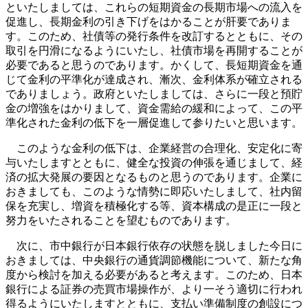
といたしましては、これらの短期資金の長期市場への流入を
促進し、長期金利の引き下げをはかることが肝要でありま
す。このため、社債等の発行条件を改訂するとともに、その
取引を円滑になるようにいたし、社債市場を再開することが
必要であると思うのであります。かくして、長短期資金を通
じて金利の平準化が達成され、漸次、金利体系が確立される
でありましょう。政府といたしましては、さらに一段と預貯
金の増強をはかりまして、資金需給の緩和によって、この平
準化された金利の低下を一層促進して参りたいと思います。
このような金利の低下は、企業経営の合理化、安定化に寄
与いたしますとともに、健全な投資の伸張を通じまして、経
済の拡大発展の要因となるものと思うのであります。企業に
おきましても、このような情勢に即応いたしまして、社内留
保を充実し、増資を積極化する等、資本構成の是正に一段と
努力をいたされることを望むものであります。
次に、市中銀行が日本銀行依存の状態を脱しました今日に
おきましては、中央銀行の通貨調節機能について、新たな角
度から検討を加える必要があると考えます。このため、日本
銀行による証券の売買市場操作が、より一そう適切に行われ
得るようにいたしますとともに、支払い準備制度の創設につ