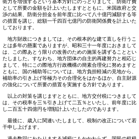
衛力を増強するという基本方針にのっとりまして、防衛庁費
として所要の金額を計上いたしますとともに、米国政府と交
渉の結果、防衛分担金を前年度に比べて八十億円減額する等
の措置を講じ、総額一千四百七億円の防衛関係費を計上いた
しております。
地方財政につきましては、その根本的な建て直しを行うこ
とは多年の懸案でありますが、昭和三十一年度におきまして
は、この際あとう限りの改善のための施策を講ずることとい
たしました。すなわち、地方団体の自主的再建努力と相応じ
まして、特にこの際地方行政機構の簡素合理化に努めますと
ともに、国の補助等については、地方負担軽減の見地から、
補助率の引き上げ等極力その合理化をはかるほか、自主財源
の強化について所要の措置を実施する方針であります。
以上の対策を講じますとともに、地方交付税につきまして
は、その税率を三％引き上げて二五％といたし、前年度に比
し二百五十四億円を増額計上いたしたのであります。
最後に、歳入に関連いたしまして、税制の改正について若
干申し上げます。
過去数回にわたりまする減税にもかかわらず、国民の租税