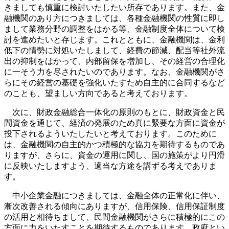
きましても慎重に検討いたしたい所存であります。また、金
融機関のあり方につきましては、各種金融機関の性質に即し
まして業務分野の調整をはかる等、金融制度全体について検
討を進めたいと存じます。これとともに、金融機関は、金利
低下の情勢に対処いたしまして、経費の節減、配当等社外流
出の抑制をはかって、内部留保を増加し、その経営の合理化
に一そう力を尽されたいのであります。なお、金融機関がさ
らにその経営の基礎を強化いたすため自主的に合同するなど
のことも、望ましい方向であると考えております。
次に、財政金融総合一体化の原則のもとに、財政資金と民
間資金を通じて、経済の発展のため真に緊要な方面に資金が
投下されるよういたしたいと考えております。このために
は、金融機関の自主的かつ積極的な協力を期待するものであ
りますが、さらに、資金の運用に関し、国の施策がより円滑
に反映いたしますよう、適当な方途を講ずる考えでありま
す。
中小企業金融につきましては、金融全体の正常化に伴い、
漸次改善される傾向にありますが、信用保険、信用保証制度
の活用と相待ちまして、民間金融機関がさらに積極的にこの
方面に力をいたすことを期待するものであります。政府とい