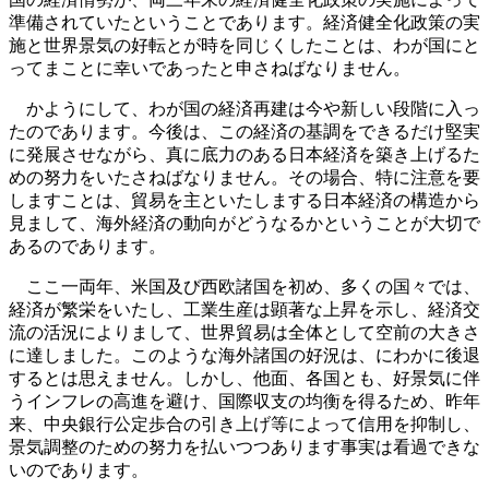
準備されていたということであります。経済健全化政策の実
施と世界景気の好転とが時を同じくしたことは、わが国にと
ってまことに幸いであったと申さねばなりません。
かようにして、わが国の経済再建は今や新しい段階に入っ
たのであります。今後は、この経済の基調をできるだけ堅実
に発展させながら、真に底力のある日本経済を築き上げるた
めの努力をいたさねばなりません。その場合、特に注意を要
しますことは、貿易を主といたしまする日本経済の構造から
見まして、海外経済の動向がどうなるかということが大切で
あるのであります。
ここ一両年、米国及び西欧諸国を初め、多くの国々では、
経済が繁栄をいたし、工業生産は顕著な上昇を示し、経済交
流の活況によりまして、世界貿易は全体として空前の大きさ
に達しました。このような海外諸国の好況は、にわかに後退
するとは思えません。しかし、他面、各国とも、好景気に伴
うインフレの高進を避け、国際収支の均衡を得るため、昨年
来、中央銀行公定歩合の引き上げ等によって信用を抑制し、
景気調整のための努力を払いつつあります事実は看過できな
いのであります。