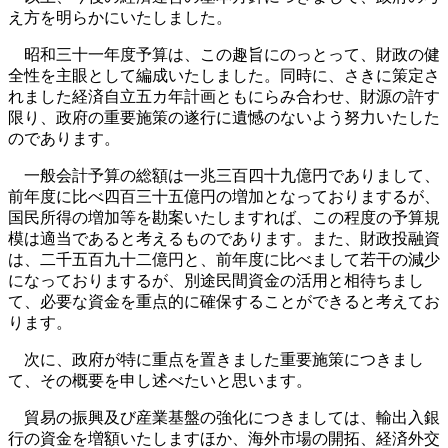
え方を明らかにいたしました。
昭和三十一年度予算は、この趣旨にのっとって、財政の健
全性を主眼として編成いたしました。同時に、さきに策定さ
れました経済自立五カ年計画ともにらみ合わせ、財源の許す
限り、政府の重要施策の遂行に遺憾のないよう努力いたした
のであります。
一般会計予算の総額は一兆三百四十九億円でありまして、
前年度に比べ四百三十五億円の増加となっておりまするが、
国民所得の増加等を勘案いたしますれば、この程度の予算規
模は適当であると考えるものであります。また、財政投融資
は、二千五百九十二億円と、前年度に比べまして若干の減少
になっておりまするが、別途民間資金の活用と相待ちまし
て、必要な資金を重点的に確保することができると考えてお
ります。
次に、政府が特に重点を置きました重要施策につきまし
て、その概要を申し述べたいと思います。
貿易の振興及び産業基盤の強化につきましては、輸出入銀
行の資金を増額いたしますほか、海外市場の開拓、経済外交