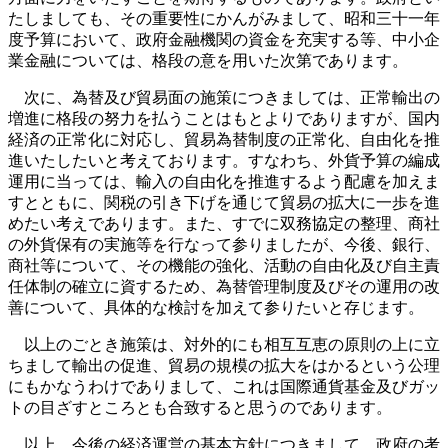
たしましても、その重要性にかんがみまして、昭和三十一年
度予算において、政府金融機関の資金を充実する等、中小企
業金融については、格段の意を用いた次第であります。
次に、為替及び貿易面の施策につきましては、正常輸出の
増進に格段の努力を払うことはもとよりでありますが、国内
経済の正常化に対応し、貿易為替制度の正常化、自由化を推
進いたしたいと考えております。すなわち、外貨予算の編成
運用に当っては、輸入の自由化を推進するよう配慮を加えま
すとともに、関税の引き下げを通じて貿易の拡大に一歩を進
めたい考えであります。また、すでに双務協定の整理、商社
の外貨保有の実施等を行なって参りましたが、今後、銀行、
商社等について、その機能の強化、活動の自由化及び自主責
任体制の確立に資するため、為替管理制度及びその運用の改
善について、具体的な検討を加えて参りたいと存じます。
以上のごとき施策は、対外的にも相互互恵の原則の上に立
ちまして輸出の促進、貿易の規模の拡大をはかるという公理
にもかなうわけでありまして、これは国際通貨基金及びガッ
トの目ざすところとも合致すると思うのであります。
以上、今後の経済運営の基本方針につきまして、政府の考