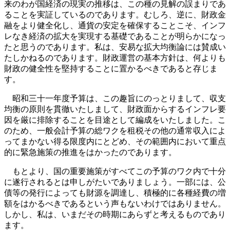
来のわが国経済の現実の推移は、この種の見解の誤まりであ
ることを実証しているのであります。むしろ、逆に、財政金
融をより健全化し、通貨の安定を確保することこそ、インフ
レなき経済の拡大を実現する基礎であることが明らかになっ
たと思うのであります。私は、安易な拡大均衡論には賛成い
たしかねるのであります。財政運営の基本方針は、何よりも
財政の健全性を堅持することに置かるべきであると存じま
す。
昭和三十一年度予算は、この趣旨にのっとりまして、収支
均衡の原則を貫徹いたしまして、財政面からするインフレ要
因を厳に排除することを目途として編成をいたしました。こ
のため、一般会計予算の総ワクを租税その他の通常収入によ
ってまかない得る限度内にとどめ、その範囲内において重点
的に緊急施策の推進をはかったのであります。
もとより、国の重要施策がすべてこの予算のワク内で十分
に遂行されるとは申しがたいでありましょう。一部には、公
債等の発行によっても財源を調達し、積極的に各種経費の増
額をはかるべきであるという声もないわけではありません。
しかし、私は、いまだその時期にあらずと考えるものであり
ます。