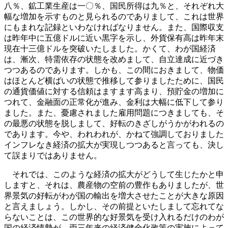
八％、鉱工業生産は一〇％、国民所得は九％と、それぞれ大
幅な増加を示すものと見られるのでありまして、これは世界
にもまれな記録といわなければなりません。また、国際収支
は昨年中に五億ドルに近い黒字を示し、外貨保有高は昨年末
現在十三億ドルを突破いたしました。かくて、わが国経済
は、漸次、特需依存の状態を改めまして、自立達成に近づき
つつあるのであります。しかも、この間におきまして、物価
はほとんど横ばいの状態で推移して参りましたために、国民
の通貨価値に対する信頼はますます高まり、預貯金の増加に
つれて、金融面の正常化が進み、金利は大幅に低下して参り
ました。また、憂慮されました雇用問題につきましても、そ
の最悪の状態を脱しまして、好転のきざしがうかがわれるの
であります。今や、われわれが、かねて強調しておりました
インフレなき経済の拡大が実現しつつあると言っても、決し
て誤まりではありません。
それでは、このような経済の拡大がどうして生じたかと申
しますと、それは、農産物の空前の豊作もありましたが、世
界景気の好転がわが国の輸出を増大させたことが大きな原因
と言えましょう。しかし、その前提といたしまして忘れてな
らないことは、この世界的な好景気を受け入れるだけのわが
国の経済情勢が、両三年来の経済健全化政策の実施によって