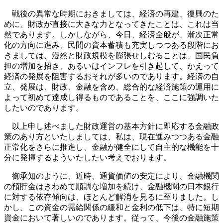
戦後の異常な時期におきましては、経済の再建、復興のた
めに、財政が直接に大きな力となってきたことは、これは当
然であります。しかしながら、今日、経済全般が、漸次正常
化の方向に進み、民間の資本蓄積も充実しつつある段階にお
きましては、漫然と財政規模を膨張せしむることは、国民負
担の増加を招き、あるいはインフレを引き起して、かえって
経済の発展を阻害するおそれが多いのであります。経済の自
立、発展は、財政、金融を含め、総合的な経済施策の運用に
よって初めて達成し得るものであることを、ここに強調いた
したいのであります。
以上申し述べました財政運営の基本方針に即応する金融政
策のあり方といたしましては、私は、現在進みつつある金融
正常化をさらに推進し、金融が健全にして自主的な機能を十
分に発揮するよういたしたい考えでおります。
御承知のように、近時、通貨価値の安定により、金融機関
の預貯金はきわめて順調な増加を続け、金融機関の日本銀行
に対する依存傾向は、ほとんど解消を見るに至りました。し
かし、この資金の需給関係の緩和と金利の低下は、特に短期
資金において著しいのであります。従って、今後の金融施策