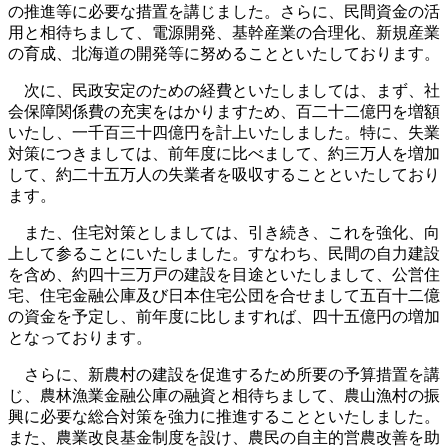
の推進等に必要な措置を講じました。さらに、民間資金の活
用と相待ちまして、電源開発、基幹産業の合理化、新規産業
の育成、北海道の開発等に努めることといたしております。
次に、民政安定のための経費といたしましては、まず、社
会保障関係費の充実をはかりますため、百二十二億円を増額
いたし、一千百三十四億円を計上いたしました。特に、失業
対策につきましては、前年度に比べまして、約三万人を増加
して、約二十五万人の失業者を吸収することといたしており
ます。
また、住宅対策としましては、引き続き、これを強化、向
上して参ることにいたしました。すなわち、民間の自力建設
を含め、約四十三万戸の建設を目途といたしまして、公営住
宅、住宅金融公庫及び日本住宅公団を合せまして五百十二億
の資金を予定し、前年度に比しますれば、四十五億円の増加
となっております。
さらに、新農村の建設を促進するため所要の予算措置を講
じ、農林漁業金融公庫の融資と相待ちまして、農山漁村の振
興に必要な総合対策を強力に推進することといたしました。
また、農業改良基金制度を設け、農民の自主的営農改善を助