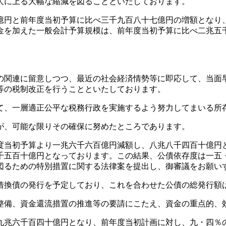
人に上る大幅な縮減を図ることといたしております。
円と前年度当初予算に比べ三千九百八十七億円の増額となり
金を加えた一般会計予算規模は、前年度当初予算に比べ二兆五
関連に留意しつつ、最近の社会経済情勢等に即応して、当面
等の税制改正を行うことといたしております。
、一層適正公平な税務行政を実施するよう努力してまいる所
が、可能な限りその確保に努めたところであります。
当初予算より一兆六千六百億円減額し、八兆八千四百十億円
千五百十億円となっております。この結果、公債依存度は一五
図るための特別措置に関する法律案を提出し、御審議をお願い
換債の発行を予定しており、これを合わせた公債の総発行額
備、資金還流措置の推進等の要請にこたえ、資金の重点的、
兆六千百四十億円となり、前年度当初計画に対し、九・四％