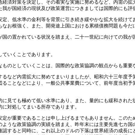
急経済対策を決定し、その着実な実施に努めるなど、内需の拡
た我が国経済の現状及び政策運営につきましては国際的にも評
定、低水準の金利等を背景に引き続き緩やかな拡大を続けて
もなお根強く、また、開発途上国における累積債務問題も今だ
国の置かれている状況を踏まえ、二十一世紀に向けての我が
していくことであります。
ものとしていくことは、国際的な政策協調の観点からも重要
るなど内需拡大に努めてまいりましたが、昭和六十三年度予
図ることなどにより、一般公共事業費について、前年度当初予
に見ても極めて低い水準にあり、また、量的にも緩和された
的に対処してまいる所存であります。
定が重要であることは申し上げるまでもありません。このた
のような政策協調の実績を踏まえ、昨年末には主要先進七カ国
確認すると同時に、これ以上のドルの下落は世界経済の成長に