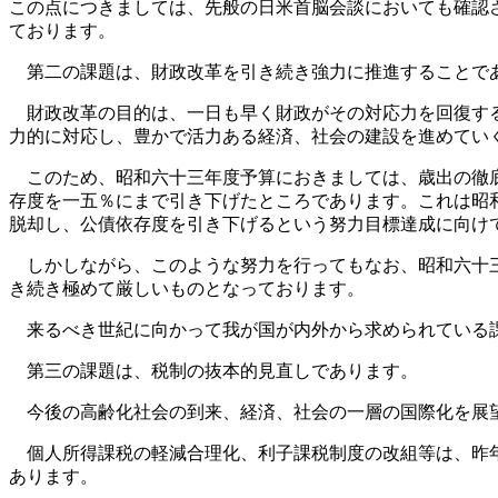
この点につきましては、先般の日米首脳会談においても確認
ております。
第二の課題は、財政改革を引き続き強力に推進することで
財政改革の目的は、一日も早く財政がその対応力を回復する
力的に対応し、豊かで活力ある経済、社会の建設を進めてい
このため、昭和六十三年度予算におきましては、歳出の徹底
存度を一五％にまで引き下げたところであります。これは昭
脱却し、公債依存度を引き下げるという努力目標達成に向け
しかしながら、このような努力を行ってもなお、昭和六十三
き続き極めて厳しいものとなっております。
来るべき世紀に向かって我が国が内外から求められている課
第三の課題は、税制の抜本的見直しであります。
今後の高齢化社会の到来、経済、社会の一層の国際化を展望
個人所得課税の軽減合理化、利子課税制度の改組等は、昨年
あります。