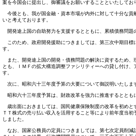
案を今国会に提出し、御審議をお願いすることといたしてお
今後とも、我が国金融・資本市場が内外に対して十分な貢献
いと考えております。
開発途上国の自助努力を支援するとともに、累積債務問題の
このため、政府開発援助につきましては、第三次中期目標に
す。
また、開発途上国の開発・債務問題の解決に資するため、現
とも、ＩＭＦの拡大構造調整ファシリティーへの貸し付け、
す。
次に、昭和六十三年度予算の大要について御説明いたしま
昭和六十三年度予算は、財政改革を強力に推進するとともに
歳出面におきましては、国民健康保険制度の改革を初めとす
ＴＴ株式の売り払い収入を活用すること等により前年度当初
しました。
なお、国家公務員の定員につきましては、第七次定員削減計