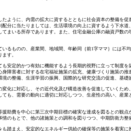
たように、内需の拡大に資するとともに社会資本の整備を促
別配分に当たりましては、生活環境の向上に資するよう下水道
してまいる所存であります。また、住宅金融公庫の融資戸数の
いるものの、産業間、地域間、年齢同｛前1字ママ｝には不均
ります。
も安定的かつ有効に機能するよう長期的視野に立って制度を
心身障害者に対する在宅福祉施策の拡充、健康づくり施策の推
環境の整備、生涯学習の振興、国際的な研究交流の促進、基礎
変化に対応し、その近代化及び構造改善を促進していくため
しても、需要の動向に適切に対応しつつ、生産性の高い、産業
援助費を中心に第三次中期目標の確実な達成を図るとの観点
事情のもとで、他の諸施策との調和を図りつつ、中期防衛力整
も踏まえ、安定的なエネルギー供給の確保等の施策を着実に