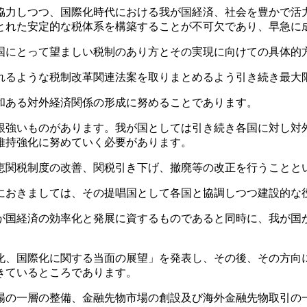
力しつつ、国際化時代における我が国経済、社会を豊かで活
とれた安定的な税体系を構築することが不可欠であり、早急に
にとって望ましい税制のあり方とその実現に向けての具体的
るような税制改革関連法案を取りまとめるよう引き続き最大
和ある対外経済関係の形成に努めることであります。
強いものがあります。我が国としては引き続き各国に対し対
維持強化に努めていく必要があります。
関税制度の改善、関税引き下げ、撤廃等の改正を行うことと
おきましては、その提唱国として各国と協調しつつ建設的な
国経済の効率化と発展に資するものであると同時に、我が国
、国際化に関する当面の展望」を発表し、その後、その方向
きているところであります。
の一層の整備、金融先物市場の創設及び海外金融先物取引の