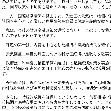
の活力によるものでありますが、政府といたしましても、緊
た、国際収支の不均衡も是正の方向に進みつつあり、こうし
一方、国際経済情勢を見ますと、先進国の景気は、物価の安
諸国を中心とした厳しい雇用情勢を背景に保護主義的な動き
私は、今後の財政金融政策の運営に当たり、このような我が
組んでまいる所存であります。
課題の第一は、内需を中心とした経済の持続的成長を確保
景気回復二年目の局面における我が国経済の足取りを確実な
政府は、昨年夏に補正予算を編成して緊急経済対策を実施す
会資本整備の促進のためＮＴＴ株式の売り払い収入の活用を
す。
金融面では、現在我が国の公定歩合は歴史的に見ても国際的
内外経済動向及び国際通貨情勢を注視しつつ、適切かつ機動
さらに、持続的成長を確保していくためには、為替相場の安
策協調と為替市場における協力を実施してまいりました。こ
脚しつつ経済政策協調についての各国の積極的取り組みを再