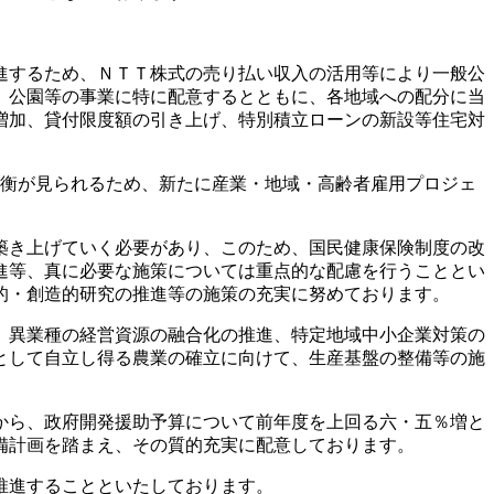
進するため、ＮＴＴ株式の売り払い収入の活用等により一般公
、公園等の事業に特に配意するとともに、各地域への配分に当
増加、貸付限度額の引き上げ、特別積立ローンの新設等住宅対
衡が見られるため、新たに産業・地域・高齢者雇用プロジェ
築き上げていく必要があり、このため、国民健康保険制度の改
進等、真に必要な施策については重点的な配慮を行うこととい
的・創造的研究の推進等の施策の充実に努めております。
、異業種の経営資源の融合化の推進、特定地域中小企業対策の
として自立し得る農業の確立に向けて、生産基盤の整備等の施
から、政府開発援助予算について前年度を上回る六・五％増と
備計画を踏まえ、その質的充実に配意しております。
推進することといたしております。