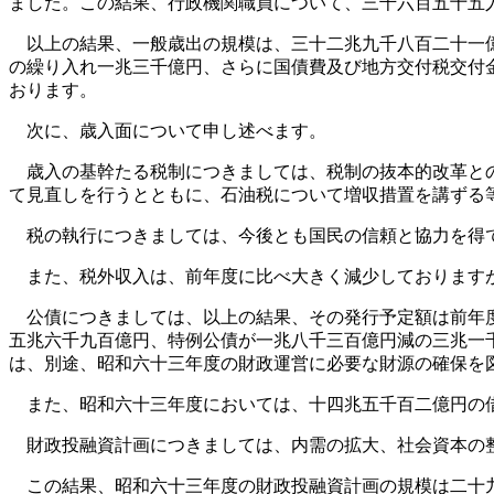
ました。この結果、行政機関職員について、三千六百五十五
以上の結果、一般歳出の規模は、三十二兆九千八百二十一億
の繰り入れ一兆三千億円、さらに国債費及び地方交付税交付
おります。
次に、歳入面について申し述べます。
歳入の基幹たる税制につきましては、税制の抜本的改革との
て見直しを行うとともに、石油税について増収措置を講ずる
税の執行につきましては、今後とも国民の信頼と協力を得て
また、税外収入は、前年度に比べ大きく減少しております
公債につきましては、以上の結果、その発行予定額は前年度
五兆六千九百億円、特例公債が一兆八千三百億円減の三兆一
は、別途、昭和六十三年度の財政運営に必要な財源の確保を
また、昭和六十三年度においては、十四兆五千百二億円の借
財政投融資計画につきましては、内需の拡大、社会資本の整
この結果、昭和六十三年度の財政投融資計画の規模は二十九