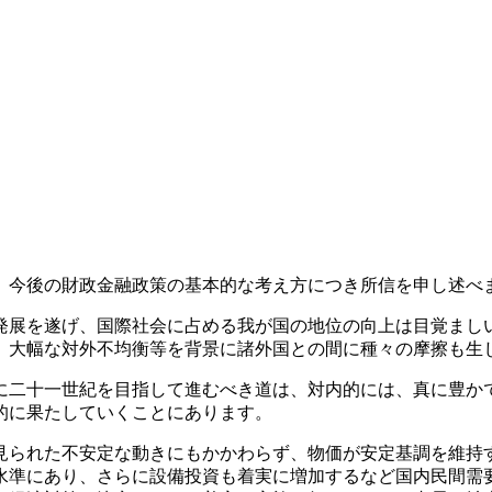
今後の財政金融政策の基本的な考え方につき所信を申し述べ
展を遂げ、国際社会に占める我が国の地位の向上は目覚まし
、大幅な対外不均衡等を背景に諸外国との間に種々の摩擦も生
二十一世紀を目指して進むべき道は、対内的には、真に豊か
的に果たしていくことにあります。
られた不安定な動きにもかかわらず、物価が安定基調を維持
水準にあり、さらに設備投資も着実に増加するなど国内民間需