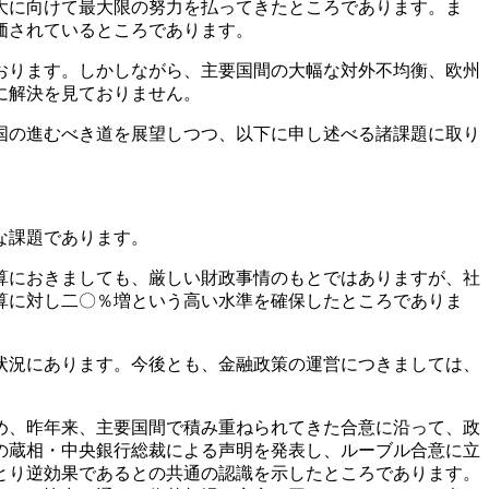
大に向けて最大限の努力を払ってきたところであります。ま
価されているところであります。
おります。しかしながら、主要国間の大幅な対外不均衡、欧州
に解決を見ておりません。
国の進むべき道を展望しつつ、以下に申し述べる諸課題に取り
な課題であります。
算におきましても、厳しい財政事情のもとではありますが、社
算に対し二〇％増という高い水準を確保したところでありま
状況にあります。今後とも、金融政策の運営につきましては、
め、昨年来、主要国間で積み重ねられてきた合意に沿って、政
の蔵相・中央銀行総裁による声明を発表し、ルーブル合意に立
とり逆効果であるとの共通の認識を示したところであります。