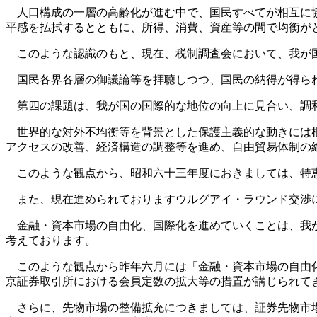
人口構成の一層の高齢化が進む中で、国民すべてが相互に協
平感を払拭するとともに、所得、消費、資産等の間で均衡が
このような認識のもと、現在、税制調査会において、我が国
国民各界各層の御議論等を拝聴しつつ、国民の納得が得られ
第四の課題は、我が国の国際的な地位の向上に見合い、調
世界的な対外不均衡等を背景とした保護主義的な動きには根
アクセスの改善、経済構造の調整等を進め、自由貿易体制の
このような観点から、昭和六十三年度におきましては、特恵
また、現在進められておりますウルグアイ・ラウンド交渉に
金融・資本市場の自由化、国際化を進めていくことは、我が
考えております。
このような観点から昨年六月には「金融・資本市場の自由化
京証券取引所における会員定数の拡大等の措置が講じられて
さらに、先物市場の整備拡充につきましては、証券先物市場