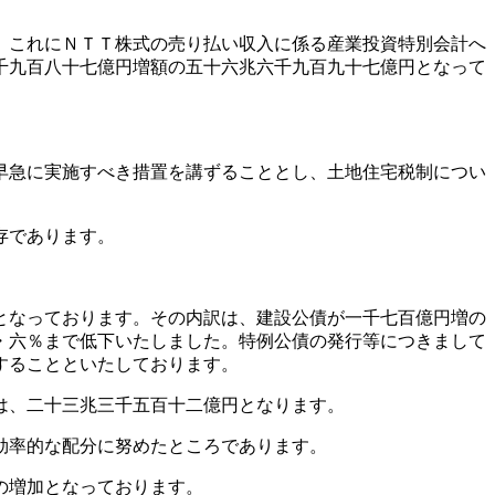
、これにＮＴＴ株式の売り払い収入に係る産業投資特別会計へ
千九百八十七億円増額の五十六兆六千九百九十七億円となって
早急に実施すべき措置を講ずることとし、土地住宅税制につい
存であります。
となっております。その内訳は、建設公債が一千七百億円増の
・六％まで低下いたしました。特例公債の発行等につきまして
することといたしております。
は、二十三兆三千五百十二億円となります。
効率的な配分に努めたところであります。
の増加となっております。