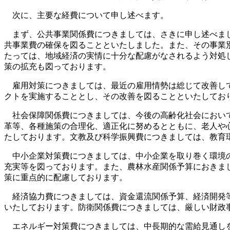
次に、主要な経費について申し述べます。
まず、公共事業関係費につきましては、さきに申し述べまし
共事業費の確保を図ることといたしました。また、その事業
たっては、地域経済の実情に十分な配慮がなされるよう対処
策の拡充も図っております。
雇用対策につきましては、最近の雇用情勢は総じて改善して
クトを実施することとし、その改善を図ることといたしてお
社会保障関係費につきましては、今後の高齢化社会において
革等、各種施策の合理化、適正化に努めるとともに、老人や
たしております。文教及び科学振興費につきましては、教育
中小企業対策費につきましては、中小企業を取り巻く環境の
充実等を図っております。また、農林水産関係予算におきま
策に重点的に配慮しております。
経済協力費につきましては、資金還流関係予算、経済開発等
いたしております。防衛関係費につきましては、厳しい財政
エネルギー対策費につきましては、中長期的な需給見通しを