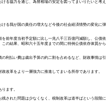
おける協力を通じ、為替相場の安定を図ってまいりたいと考え
おける我が国の責任の増大など今後の社会経済情勢の変化に弾
額を前年度当初予定額に比し一兆八千三百億円減額し、公債依
。この結果、昭和六十五年度までの間に特例公債依存体質から
債の利払い費は歳出予算の約二割を占めるなど、財政事情は引
財政改革をより一層強力に推進してまいる所存であります。
あります。
お残された問題は少なくなく、税制改革は道半ばという段階に