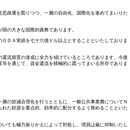
意思疎通を図りつつ、一層の自由化、国際化を進めてまいりた
が国の大きな国際的責務であります。
のＯＤＡ実績を七十六億ドル以上とすることといたしておりま
の還流措置の達成に全力を傾けているところであります。今後
置等を通じて、資金還流を積極的に図ってまいる所存でありま
一層の節減合理化を行うとともに、一般公共事業費についてＮ
られた財源を重点的、効率的に配分するよう努めることといた
ついても極力振りかえによって対処し、増員は厳に抑制いたし