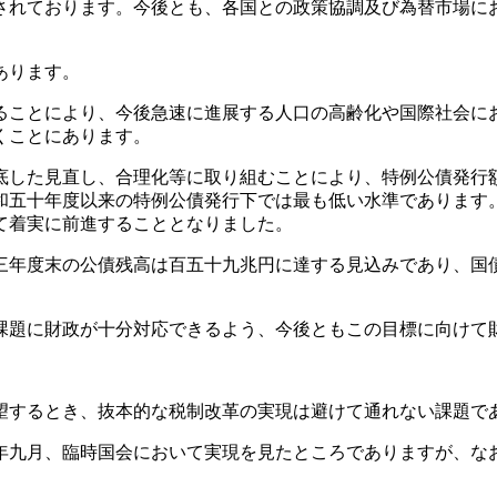
されております。今後とも、各国との政策協調及び為替市場に
あります。
ことにより、今後急速に進展する人口の高齢化や国際社会に
くことにあります。
した見直し、合理化等に取り組むことにより、特例公債発行
和五十年度以来の特例公債発行下では最も低い水準であります
て着実に前進することとなりました。
年度末の公債残高は百五十九兆円に達する見込みであり、国
題に財政が十分対応できるよう、今後ともこの目標に向けて
するとき、抜本的な税制改革の実現は避けて通れない課題で
九月、臨時国会において実現を見たところでありますが、な