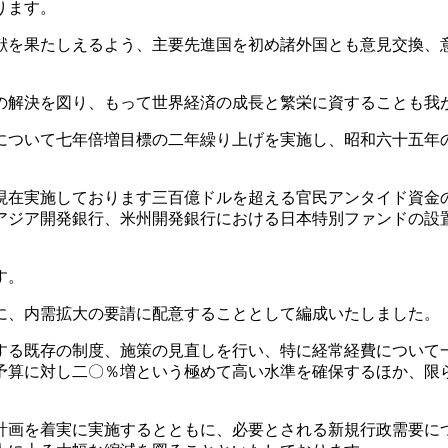
ります。
を果たしえるよう、主要先進国を初め諸外国とも意見交換、
解決を図り、もって世界経済の成長と繁栄に資することも我
ついて七年倍増目標の二年繰り上げを実施し、昭和六十五年
在実施しております三百億ドルを超える官民アンタイド資金
アジア開発銀行、米州開発銀行における日本特別ファンドの設
す。
、内需拡大の要請に配意することとして編成いたしました。
る既存の制度、施策の見直しを行い、特に経常経費について
予算に対し二〇％増という極めて高い水準を確保するほか、限
画を着実に実施するとともに、必要とされる新規行政需要に