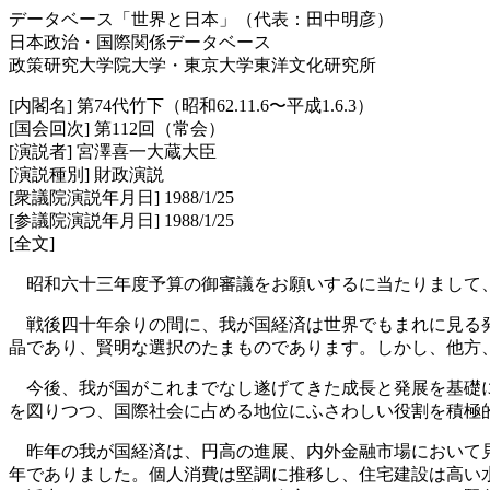
データベース「世界と日本」（代表：田中明彦）
日本政治・国際関係データベース
政策研究大学院大学・東京大学東洋文化研究所
[内閣名] 第74代竹下（昭和62.11.6〜平成1.6.3）
[国会回次] 第112回（常会）
[演説者] 宮澤喜一大蔵大臣
[演説種別] 財政演説
[衆議院演説年月日] 1988/1/25
[参議院演説年月日] 1988/1/25
[全文]
昭和六十三年度予算の御審議をお願いするに当たりまして、
戦後四十年余りの間に、我が国経済は世界でもまれに見る発
晶であり、賢明な選択のたまものであります。しかし、他方
今後、我が国がこれまでなし遂げてきた成長と発展を基礎に
を図りつつ、国際社会に占める地位にふさわしい役割を積極
昨年の我が国経済は、円高の進展、内外金融市場において見
年でありました。個人消費は堅調に推移し、住宅建設は高い