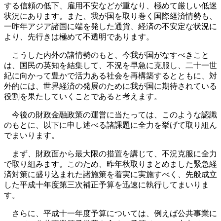
する信頼の低下、雇用不安などが重なり、極めて厳しい低迷
状況にあります。また、我が国を取り巻く国際経済情勢も、
一昨年アジア諸国に端を発した通貨、経済の不安定な状況に
より、先行きは極めて不透明であります。
こうした内外の諸情勢のもと、今我が国がなすべきこと
は、国民の英知を結集して、不況を早急に克服し、二十一世
紀に向かって豊かで活力ある社会を再構築するとともに、対
外的には、世界経済の発展のために我が国に期待されている
役割を果たしていくことであると考えます。
今後の財政金融政策の運営に当たっては、このような認識
のもとに、以下に申し述べる諸課題に全力を挙げて取り組ん
でまいります。
まず、財政面から最大限の措置を講じて、不況克服に全力
で取り組みます。このため、昨年秋取りまとめました緊急経
済対策に盛り込まれた諸施策を着実に実施すべく、先般成立
した平成十年度第三次補正予算を迅速に執行してまいりま
す。
さらに、平成十一年度予算については、例えば公共事業に