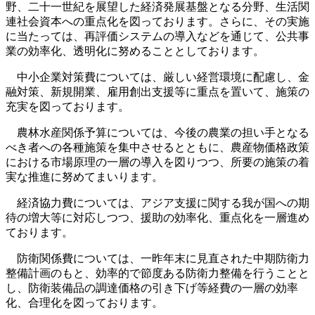
野、二十一世紀を展望した経済発展基盤となる分野、生活関
連社会資本への重点化を図っております。さらに、その実施
に当たっては、再評価システムの導入などを通じて、公共事
業の効率化、透明化に努めることとしております。
中小企業対策費については、厳しい経営環境に配慮し、金
融対策、新規開業、雇用創出支援等に重点を置いて、施策の
充実を図っております。
農林水産関係予算については、今後の農業の担い手となる
べき者への各種施策を集中させるとともに、農産物価格政策
における市場原理の一層の導入を図りつつ、所要の施策の着
実な推進に努めてまいります。
経済協力費については、アジア支援に関する我が国への期
待の増大等に対応しつつ、援助の効率化、重点化を一層進め
ております。
防衛関係費については、一昨年末に見直された中期防衛力
整備計画のもと、効率的で節度ある防衛力整備を行うことと
し、防衛装備品の調達価格の引き下げ等経費の一層の効率
化、合理化を図っております。