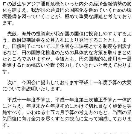
ロの誕生やアジア通貨危機といった内外の経済金融情勢の変
化を踏まえ、我が国の通貨円の国際化を進めていくための環
境整備を図っていくことが、極めて重要な課題と考えており
ます。
先般、海外の投資家が我が国の国債に投資しやすくするよ
う、政府短期証券を公募入札により発行することとし、ま
た、国債利子について非居住者を非課税とする制度を創設す
るなど、円の国際化推進のための具体的な方策を取りまとめ
たところでありますが、今後とも、円の国際的な使用を一層
推進するため幅広い分野で努力していきたいと考えておりま
す。
次に、今国会に提出しております平成十一年度予算の大要
について御説明いたします。
平成十一年度予算は、平成十年度第三次補正予算と一体的
にとらえ、年度末から年度初めにかけて切れ目なく施策を実
施すべく、いわゆる十五カ月予算の考え方のもと、当面の景
気回復に向け全力を尽くすとの観点に立って編成しておりま
す。