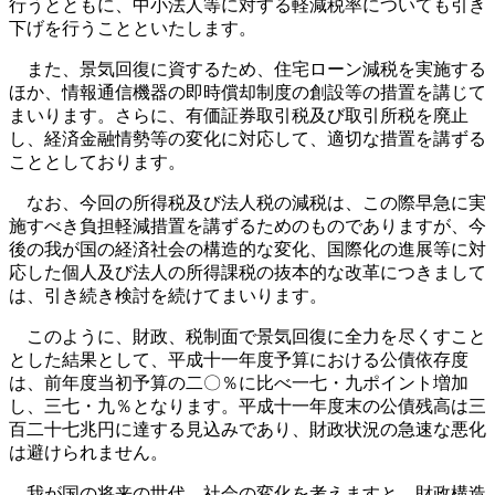
行うとともに、中小法人等に対する軽減税率についても引き
下げを行うことといたします。
また、景気回復に資するため、住宅ローン減税を実施する
ほか、情報通信機器の即時償却制度の創設等の措置を講じて
まいります。さらに、有価証券取引税及び取引所税を廃止
し、経済金融情勢等の変化に対応して、適切な措置を講ずる
こととしております。
なお、今回の所得税及び法人税の減税は、この際早急に実
施すべき負担軽減措置を講ずるためのものでありますが、今
後の我が国の経済社会の構造的な変化、国際化の進展等に対
応した個人及び法人の所得課税の抜本的な改革につきまして
は、引き続き検討を続けてまいります。
このように、財政、税制面で景気回復に全力を尽くすこと
とした結果として、平成十一年度予算における公債依存度
は、前年度当初予算の二〇％に比べ一七・九ポイント増加
し、三七・九％となります。平成十一年度末の公債残高は三
百二十七兆円に達する見込みであり、財政状況の急速な悪化
は避けられません。
我が国の将来の世代、社会の変化を考えますと、財政構造