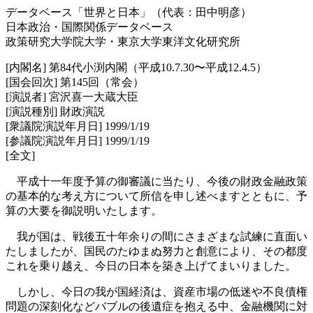
データベース「世界と日本」（代表：田中明彦）
日本政治・国際関係データベース
政策研究大学院大学・東京大学東洋文化研究所
[内閣名] 第84代小渕内閣（平成10.7.30〜平成12.4.5）
[国会回次] 第145回（常会）
[演説者] 宮沢喜一大蔵大臣
[演説種別] 財政演説
[衆議院演説年月日] 1999/1/19
[参議院演説年月日] 1999/1/19
[全文]
平成十一年度予算の御審議に当たり、今後の財政金融政策
の基本的な考え方について所信を申し述べますとともに、予
算の大要を御説明いたします。
我が国は、戦後五十年余りの間にさまざまな試練に直面い
たしましたが、国民のたゆまぬ努力と創意により、その都度
これを乗り越え、今日の日本を築き上げてまいりました。
しかし、今日の我が国経済は、資産市場の低迷や不良債権
問題の深刻化などバブルの後遺症を抱える中、金融機関に対