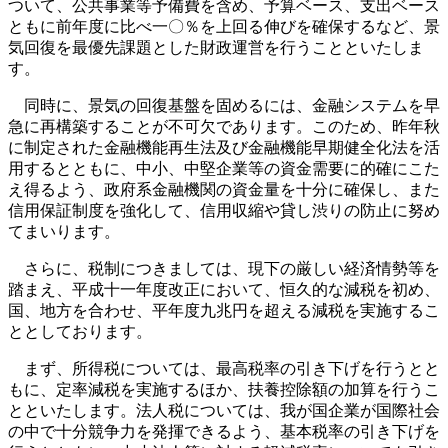
ついて、公共事業等予備費を含め、予算ベース、支出ベース
ともに前年度に比べ一〇％を上回る伸びを確保するなど、景
気回復を最優先課題とした財政運営を行うことといたしま
す。
同時に、景気の回復基盤を固めるには、金融システムを早
急に再構築することが不可欠であります。このため、昨年秋
に制定された金融機能再生法及び金融機能早期健全化法を活
用するとともに、中小、中堅企業等の資金需要に的確にこた
え得るよう、政府系金融機関の資金量を十分に確保し、また
信用保証制度を強化して、信用収縮や貸し渋りの防止に努め
てまいります。
さらに、税制につきましては、現下の厳しい経済情勢等を
踏まえ、平成十一年度改正において、恒久的な減税を初め、
国、地方を合わせ、平年度九兆円を超える減税を実施するこ
ととしております。
まず、所得税については、最高税率の引き下げを行うとと
もに、定率減税を実施するほか、扶養控除額の加算を行うこ
とといたします。法人税については、我が国企業が国際社会
の中で十分競争力を発揮できるよう、基本税率の引き下げを