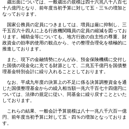
歳出面については、一般歳出の規模は四十六兆八千八百七
十八億円となり、前年度当初予算に対して五・三％の増加と
なっております。
国家公務員の定員につきましては、増員は厳に抑制し、三
千五百六十四人に上る行政機関職員の定員の縮減を図ってお
ります。補助金等についても、地方行政の自主性の尊重、財
政資金の効率的使用の観点から、その整理合理化を積極的に
推進しております。
また、現下の金融情勢にかんがみ、預金保険機構に交付し
た国債の現金化に充てる財源として、二兆五千億円を国債整
理基金特別会計に繰り入れることとしております。
なお、平成九年度の決算上の不足に係る決算調整資金を通
じた国債整理基金からの繰入相当額一兆六千百七十四億円に
ついては、法律の規定に従い、同基金に繰り戻すことといた
しております。
これらの結果、一般会計予算規模は八十一兆八千六百一億
円、前年度当初予算に対して五・四％の増加となっておりま
す。