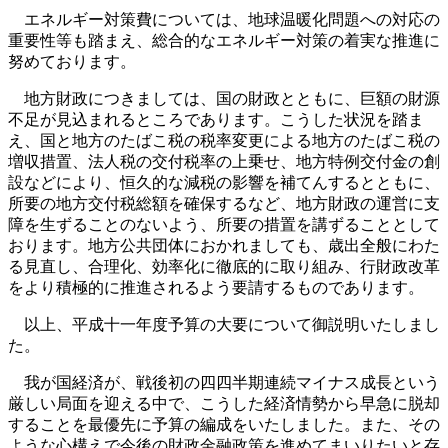
エネルギー対策費については、地球温暖化問題への対応の
重要性等も踏まえ、総合的なエネルギー対策の着実な推進に
努めております。
地方財政につきましては、国の財政とともに、巨額の財源
不足が見込まれるところであります。こうした状況を踏ま
え、国と地方のたばこ税の税率変更による地方のたばこ税の
増収措置、法人税の交付税率の上乗せ、地方特例交付金の創
設などにより、恒久的な減税の影響を補てんするとともに、
所要の地方交付税総額を確保するなど、地方財政の運営に支
障を生ずることのないよう、所要の措置を講ずることとして
おります。地方公共団体におかれましても、歳出全般にわた
る見直し、合理化、効率化に徹底的に取り組み、行財政改革
をより積極的に推進されるよう要請するものであります。
以上、平成十一年度予算の大要について御説明いたしまし
た。
我が国経済が、戦後初の四四半期連続マイナス成長という
厳しい局面を迎える中で、こうした経済情勢から早急に脱却
することを最優先に予算の編成をいたしました。また、その
ような心構えで今後の財政金融政策を進めてまいりたいと存