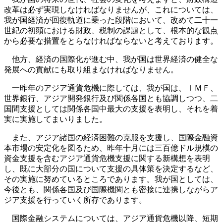
改革は必ず実現しなければなりませんが、これについては、
我が国経済が回復軌道に乗った段階において、改めて二十一
世紀の初頭における財政、税制の課題として、根本的な観点
から必要な措置をとらなければならないと考えております。
他方、経済の国際化が進む中、我が国は世界経済の健全な
発展への貢献にも取り組まなければなりません。
一昨年のアジア通貨危機に際しては、我が国は、ＩＭＦ、
世界銀行、アジア開発銀行及び関係各国とも協調しつつ、二
国間支援としては関係各国中最大の支援を表明し、それを着
実に実施してまいりました。
また、アジア諸国の経済困難の克服を支援し、国際金融資
本市場の安定化を図るため、昨年十月には三百億ドル規模の
資金支援を含むアジア通貨危機支援に関する新構想を表明
し、既に大部分の国について支援の具体策を決定するなど、
その実施に努めているところであります。我が国としては、
今後とも、関係各国及び国際機関とも密接に連携しながらア
ジア支援を行っていく所存であります。
国際金融システムについては、アジア通貨危機以降、短期