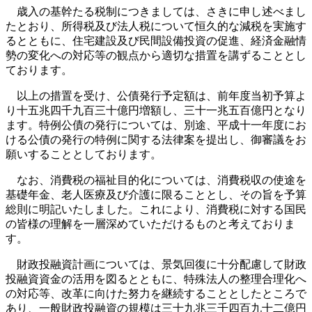
歳入の基幹たる税制につきましては、さきに申し述べまし
たとおり、所得税及び法人税について恒久的な減税を実施す
るとともに、住宅建設及び民間設備投資の促進、経済金融情
勢の変化への対応等の観点から適切な措置を講ずることとし
ております。
以上の措置を受け、公債発行予定額は、前年度当初予算よ
り十五兆四千九百三十億円増額し、三十一兆五百億円となり
ます。特例公債の発行については、別途、平成十一年度にお
ける公債の発行の特例に関する法律案を提出し、御審議をお
願いすることとしております。
なお、消費税の福祉目的化については、消費税収の使途を
基礎年金、老人医療及び介護に限ることとし、その旨を予算
総則に明記いたしました。これにより、消費税に対する国民
の皆様の理解を一層深めていただけるものと考えておりま
す。
財政投融資計画については、景気回復に十分配慮して財政
投融資資金の活用を図るとともに、特殊法人の整理合理化へ
の対応等、改革に向けた努力を継続することとしたところで
あり、一般財政投融資の規模は三十九兆三千四百九十二億円