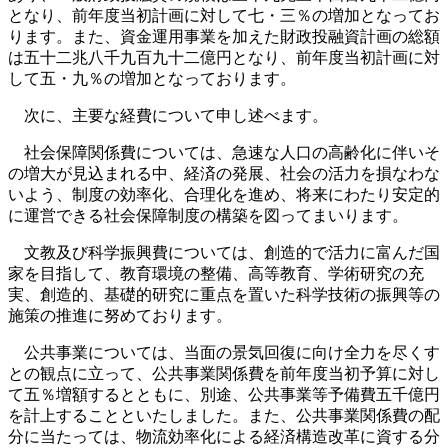
となり、前年度当初計画に対して七・三％の増加となってお
ります。また、資金運用事業を加えた財政投融資計画の総額
は五十二兆八千九百九十二億円となり、前年度当初計画に対
して五・九％の増加となっております。
次に、主要な経費について申し述べます。
社会保障関係費については、急速な人口の高齢化に伴いそ
の増大が見込まれる中、経済の発展、社会の活力を損なわな
いよう、制度の効率化、合理化を進め、将来にわたり安定的
に運営できる社会保障制度の構築を図ってまいります。
文教及び科学振興費については、創造的で活力に富んだ国
家を目指して、教育環境の整備、高等教育、学術研究の充
実、創造的、基礎的研究に重点を置いた科学技術の振興等の
施策の推進に努めております。
公共事業については、当面の景気回復に向け全力を尽くす
との観点に立って、公共事業関係費を前年度当初予算に対し
て五％増額するとともに、別途、公共事業等予備費五千億円
を計上することといたしました。また、公共事業関係費の配
分に当たっては、物流効率化による経済構造改革に資する分