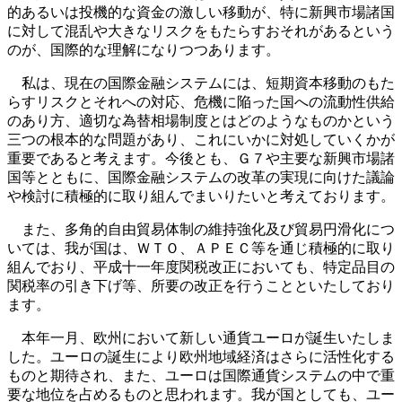
的あるいは投機的な資金の激しい移動が、特に新興市場諸国
に対して混乱や大きなリスクをもたらすおそれがあるという
のが、国際的な理解になりつつあります。
私は、現在の国際金融システムには、短期資本移動のもた
らすリスクとそれへの対応、危機に陥った国への流動性供給
のあり方、適切な為替相場制度とはどのようなものかという
三つの根本的な問題があり、これにいかに対処していくかが
重要であると考えます。今後とも、Ｇ７や主要な新興市場諸
国等とともに、国際金融システムの改革の実現に向けた議論
や検討に積極的に取り組んでまいりたいと考えております。
また、多角的自由貿易体制の維持強化及び貿易円滑化につ
いては、我が国は、ＷＴＯ、ＡＰＥＣ等を通じ積極的に取り
組んでおり、平成十一年度関税改正においても、特定品目の
関税率の引き下げ等、所要の改正を行うことといたしており
ます。
本年一月、欧州において新しい通貨ユーロが誕生いたしま
した。ユーロの誕生により欧州地域経済はさらに活性化する
ものと期待され、また、ユーロは国際通貨システムの中で重
要な地位を占めるものと思われます。我が国としても、ユー