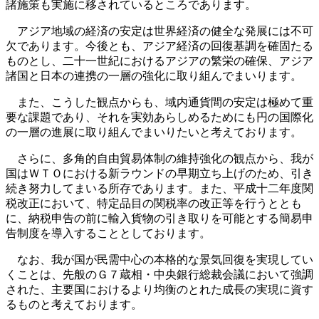
諸施策も実施に移されているところであります。
アジア地域の経済の安定は世界経済の健全な発展には不可
欠であります。今後とも、アジア経済の回復基調を確固たる
ものとし、二十一世紀におけるアジアの繁栄の確保、アジア
諸国と日本の連携の一層の強化に取り組んでまいります。
また、こうした観点からも、域内通貨間の安定は極めて重
要な課題であり、それを実効あらしめるためにも円の国際化
の一層の進展に取り組んでまいりたいと考えております。
さらに、多角的自由貿易体制の維持強化の観点から、我が
国はＷＴＯにおける新ラウンドの早期立ち上げのため、引き
続き努力してまいる所存であります。また、平成十二年度関
税改正において、特定品目の関税率の改正等を行うととも
に、納税申告の前に輸入貨物の引き取りを可能とする簡易申
告制度を導入することとしております。
なお、我が国が民需中心の本格的な景気回復を実現してい
くことは、先般のＧ７蔵相・中央銀行総裁会議において強調
された、主要国におけるより均衡のとれた成長の実現に資す
るものと考えております。