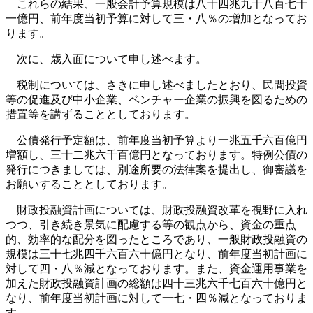
これらの結果、一般会計予算規模は八十四兆九千八百七十
一億円、前年度当初予算に対して三・八％の増加となってお
ります。
次に、歳入面について申し述べます。
税制については、さきに申し述べましたとおり、民間投資
等の促進及び中小企業、ベンチャー企業の振興を図るための
措置等を講ずることとしております。
公債発行予定額は、前年度当初予算より一兆五千六百億円
増額し、三十二兆六千百億円となっております。特例公債の
発行につきましては、別途所要の法律案を提出し、御審議を
お願いすることとしております。
財政投融資計画については、財政投融資改革を視野に入れ
つつ、引き続き景気に配慮する等の観点から、資金の重点
的、効率的な配分を図ったところであり、一般財政投融資の
規模は三十七兆四千六百六十億円となり、前年度当初計画に
対して四・八％減となっております。また、資金運用事業を
加えた財政投融資計画の総額は四十三兆六千七百六十億円と
なり、前年度当初計画に対して一七・四％減となっておりま
す。