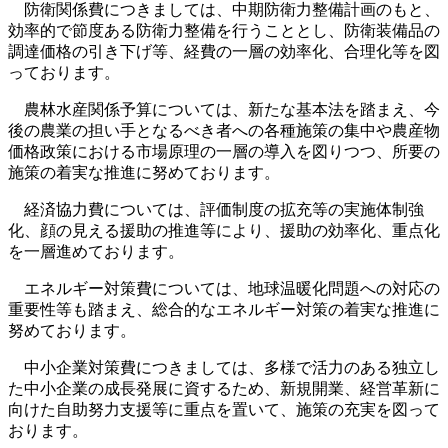
防衛関係費につきましては、中期防衛力整備計画のもと、
効率的で節度ある防衛力整備を行うこととし、防衛装備品の
調達価格の引き下げ等、経費の一層の効率化、合理化等を図
っております。
農林水産関係予算については、新たな基本法を踏まえ、今
後の農業の担い手となるべき者への各種施策の集中や農産物
価格政策における市場原理の一層の導入を図りつつ、所要の
施策の着実な推進に努めております。
経済協力費については、評価制度の拡充等の実施体制強
化、顔の見える援助の推進等により、援助の効率化、重点化
を一層進めております。
エネルギー対策費については、地球温暖化問題への対応の
重要性等も踏まえ、総合的なエネルギー対策の着実な推進に
努めております。
中小企業対策費につきましては、多様で活力のある独立し
た中小企業の成長発展に資するため、新規開業、経営革新に
向けた自助努力支援等に重点を置いて、施策の充実を図って
おります。