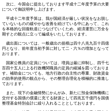
次に、今国会に提出しております平成十二年度予算の大要
について御説明申し上げます。
平成十二年度予算は、我が国経済が厳しい状況をなお脱し
ていないものの緩やかな改善を続けている中にあって、これ
を本格的な回復軌道につなげていくため、経済運営に万全を
期すとの観点に立って編成をいたしております。
歳出面については、一般歳出の規模は四十八兆九百十四億
円となり、前年度当初予算に対して二・六％の増加となって
おります。
国家公務員の定員については、増員は厳に抑制し、四千七
百四十五人に上る行政機関職員の定員の縮減を図っておりま
す。補助金についても、地方行政の自主性の尊重、財政資金
の効率的使用の観点から、その整理合理化を積極的に推進し
ております。
また、現下の金融情勢にかんがみ、新たに預金保険機構に
交付する国債の償還に充てる財源として四兆五千億円を国債
整理基金特別会計に繰り入れることとしております。