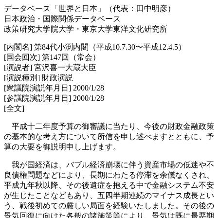
データベース「世界と日本」（代表：田中明彦）
日本政治・国際関係データベース
政策研究大学院大学・東京大学東洋文化研究所
[内閣名] 第84代小渕内閣（平成10.7.30〜平成12.4.5）
[国会回次] 第147回（常会）
[演説者] 宮沢喜一大蔵大臣
[演説種別] 財政演説
[衆議院演説年月日] 2000/1/28
[参議院演説年月日] 2000/1/28
[全文]
平成十二年度予算の御審議に当たり、今後の財政金融政策
の基本的な考え方について所信を申し述べますとともに、予
算の大要を御説明申し上げます。
我が国経済は、バブル経済崩壊に伴う資産市場の低迷や不
良債権問題などにより、長期にわたる停滞を余儀なくされ、
平成九年秋以降、その後遺症を抱える中で金融システム不安
が生じたことなどもあり、五四半期連続のマイナス成長とい
う、戦後初めての厳しい局面を経験いたしました。その後の
景気回復に向けた各般の諸施策等により、景気は既に最悪期