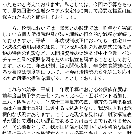
ったものと考えております。私としては、今回の予算をもっ
て、景気回復や金融システム安定化に向けて必要な措置は確
保されたものと確信しております。
一方、税制においては、景気との関連では、昨年から実施
している個人所得課税及び法人課税の恒久的な減税が継続し
ておりますが、平成十二年度税制改正においても、住宅ロー
ン減税の適用期限の延長、エンゼル税制の対象株式に係る課
税の特例の創設など、民間投資等の促進及び中小企業、ベン
チャー企業の振興を図るための措置を講ずることとしており
ます。さらに、年金税制、法人関係税制、年少扶養親族に係
る扶養控除制度等について、社会経済情勢の変化等に対応す
るため所要の措置を講ずることとしております。
これらの結果、平成十二年度予算における公債依存度は、
前年度当初予算の三七・九％と比べ〇・五ポイント増加し、
三八・四％となり、平成十二年度末の国、地方の長期債務残
高は六百四十五兆円に達する見込みとなり、我が国財政は危
機的な状況にあります。こうした現状を見れば、財政構造改
革が避けて通れない課題であることは言うまでもありません
が、その前提として、我が国経済が民需中心の本格的な回復
軌道に乗ることを確認することが必要であり、その上で、財