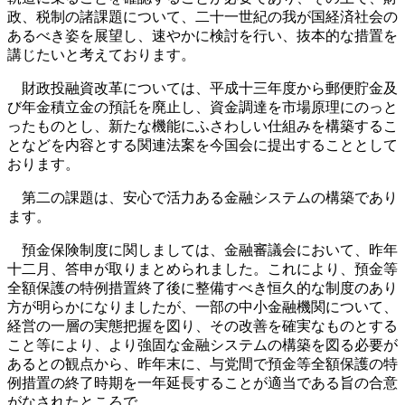
政、税制の諸課題について、二十一世紀の我が国経済社会の
あるべき姿を展望し、速やかに検討を行い、抜本的な措置を
講じたいと考えております。
財政投融資改革については、平成十三年度から郵便貯金及
び年金積立金の預託を廃止し、資金調達を市場原理にのっと
ったものとし、新たな機能にふさわしい仕組みを構築するこ
となどを内容とする関連法案を今国会に提出することとして
おります。
第二の課題は、安心で活力ある金融システムの構築であり
ます。
預金保険制度に関しましては、金融審議会において、昨年
十二月、答申が取りまとめられました。これにより、預金等
全額保護の特例措置終了後に整備すべき恒久的な制度のあり
方が明らかになりましたが、一部の中小金融機関について、
経営の一層の実態把握を図り、その改善を確実なものとする
こと等により、より強固な金融システムの構築を図る必要が
あるとの観点から、昨年末に、与党間で預金等全額保護の特
例措置の終了時期を一年延長することが適当である旨の合意
がなされたところで