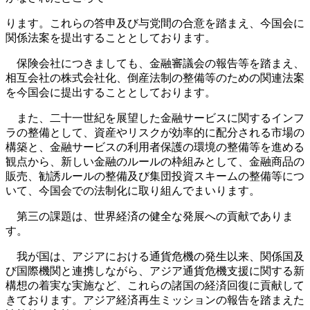
ります。これらの答申及び与党間の合意を踏まえ、今国会に
関係法案を提出することとしております。
保険会社につきましても、金融審議会の報告等を踏まえ、
相互会社の株式会社化、倒産法制の整備等のための関連法案
を今国会に提出することとしております。
また、二十一世紀を展望した金融サービスに関するインフ
ラの整備として、資産やリスクが効率的に配分される市場の
構築と、金融サービスの利用者保護の環境の整備等を進める
観点から、新しい金融のルールの枠組みとして、金融商品の
販売、勧誘ルールの整備及び集団投資スキームの整備等につ
いて、今国会での法制化に取り組んでまいります。
第三の課題は、世界経済の健全な発展への貢献でありま
す。
我が国は、アジアにおける通貨危機の発生以来、関係国及
び国際機関と連携しながら、アジア通貨危機支援に関する新
構想の着実な実施など、これらの諸国の経済回復に貢献して
きております。アジア経済再生ミッションの報告を踏まえた