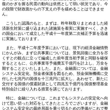
復のかぎを握る民需の動向は依然として弱い状況であり、今
の段階で財政面からの下支えの手を緩めることはできませ
ん。
こうした認識のもと、まずは、昨年秋取りまとめました経
済新生対策に盛り込まれた諸施策を着実に実施すべく、さき
の国会において成立した平成十一年度第二次補正予算を迅速
に実施しております。
また、平成十二年度予算においては、現下の経済金融情勢
にかんがみ、まず公共事業については、景気回復に全力を尽
くすとの観点に立って編成した前年度当初予算と同額を確保
するとともに、公共事業等予備費五千億円を計上し、万全を
期することといたしました。また、金融面については、金融
システム安定化、預金者保護を図るため、預金保険機構に交
付した七兆円の国債を十三兆円に拡大し、あわせて、新たに
交付する国債の償還財源として四兆五千億円を国債整理基金
特別会計に繰り入れる措置を講じております。
特に、金融については、これまでもシステムの安定化へ向
けて思い切った対応をしてきたところでございますが、金融
システム安定化の最終局面を乗り切るための準備がこれで整