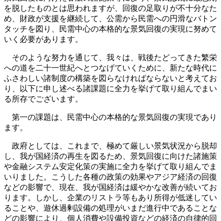
を脱したものとは思われますが、回復の足取りが不十分なた
め、財政が支援を継続して、公需から民需への円滑なバトン
タッチを図り、民需中心の本格的な景気回復の実現に努めて
いく必要があります。
そのような努力を通じて、我々は、戦後たどってきた繁栄
への道を二十一世紀へとつなげていくために、新たな時代に
ふさわしい諸制度の構築を図らなければならないと考えてお
り、以下に申し述べる諸課題に全力を挙げて取り組んでまい
る所存でございます。
第一の課題は、民需中心の本格的な景気回復の実現であり
ます。
政府としては、これまで、極めて厳しい景気状況から脱却
し、我が国経済の再生を図るため、景気回復に向けた諸施策
や金融システム安定化策の実施に全力を挙げて取り組んでま
いりました。こうした各種の政策の効果やアジア経済の回復
などの影響で、現在、我が国経済は緩やかな改善が続いてお
ります。しかし、企業のリストラ等もあり所得が低迷してい
ることや、遊休過剰設備の処理がいまだ進行中であることな
どの影響により、個人消費や設備投資などの経済の自律的回