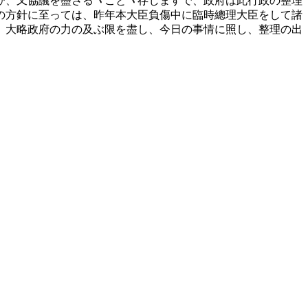
ひ、又協議を盡さるヽことヽ存じますで、政府は此行政の整理
の方針に至っては、昨年本大臣負傷中に臨時總理大臣をして諸
、大略政府の力の及ぶ限を盡し、今日の事情に照し、整理の出