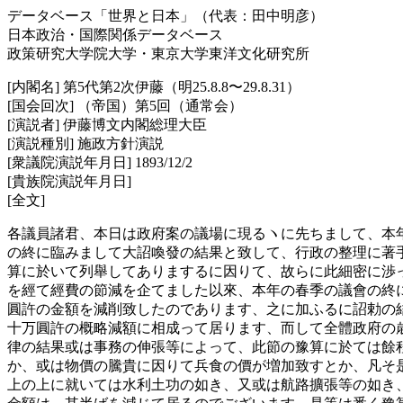
データベース「世界と日本」（代表：田中明彦）
日本政治・国際関係データベース
政策研究大学院大学・東京大学東洋文化研究所
[内閣名] 第5代第2次伊藤（明25.8.8〜29.8.31）
[国会回次] （帝国）第5回（通常会）
[演説者] 伊藤博文内閣総理大臣
[演説種別] 施政方針演説
[衆議院演説年月日] 1893/12/2
[貴族院演説年月日]
[全文]
各議員諸君、本日は政府案の議場に現るヽに先ちまして、本
の終に臨みまして大詔喚發の結果と致して、行政の整理に著
算に於いて列舉してありまするに因りて、故らに此細密に渉
を經て經費の節減を企てました以來、本年の春季の議會の終
圓許の金額を減削致したのであります、之に加ふるに詔勅の
十万圓許の概略減額に相成って居ります、而して全體政府の
律の結果或は事務の伸張等によって、此節の豫算に於ては餘
か、或は物價の騰貴に因りて兵食の價が増加致すとか、凡そ
上の上に就いては水利土功の如き、又或は航路擴張等の如き