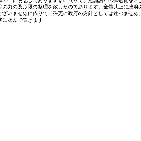
算の上に明記してありまするに依りて、無論諸君の御熟覽を乞
等の力の及ぶ限の整理を致したのであります、全體其上に政府
ございませぬに依りて、殊更に政府の方針としては述べませぬ
述に及んで置きます