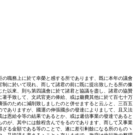
臣の職務上に於て幸榮と感する所であります、既に本年の議會
官制に於いて現れ、而して諸君の前に既に提出致したる所の豫
じた以來、則ち第四議會に於て諸君と協議を盡し、諸君の協贊
に著手致して、文武官吏の俸給、或は廳費其他に於て百七十万
擴張のために減削致しましたのと併せますると云ふと、三百五
のでありますが、國運の伸張國歩の發達によりまして、且又法
或は恩給令等の結果であるとか、或は遞信事業の發達であると
ものが、其中には餘程含んでをるのであります、而して又事業
得ざる金額である等のことで、遂に差引剰餘になる所のものヽ