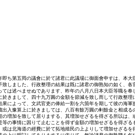
年即ち第五囘の議會に於て諸君に此議場に御面會申すは、本大
手致しました、行政整理の結果は既に諸君の御熟知の如く、各
っては述べませぬであります、昨年の八月八日本大臣等職を奉
に於きまして、四十九万圓の金額を節減を致し而して行政整理
結果によって、文武官吏の俸給一割を六箇年を期して彼の海軍
歳出入豫算上に於きましては、八百有餘万圓の剰餘金と相成る
程の増加を致して居りまする、其増加せざるを得ざる所以は、
是等の事情に因りて止むことを得ず金額の増加せざるを得ざる
、或は北海道の經費に於て拓地殖民の上よりして増加せざるを