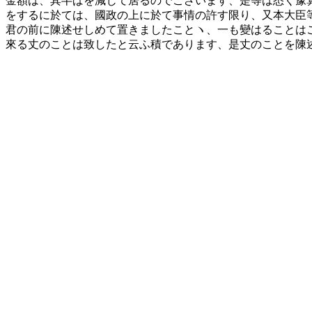
金額は、其半ばを減じて居るのでございます、是等は悉く豫
をするに於ては、國政の上に於て事情の許す限り、又本大臣
君の前に陳述せしめて置きましたことヽ、一も變はることは
來る丈のことは致したと云ふ積であります、是丈のことを陳