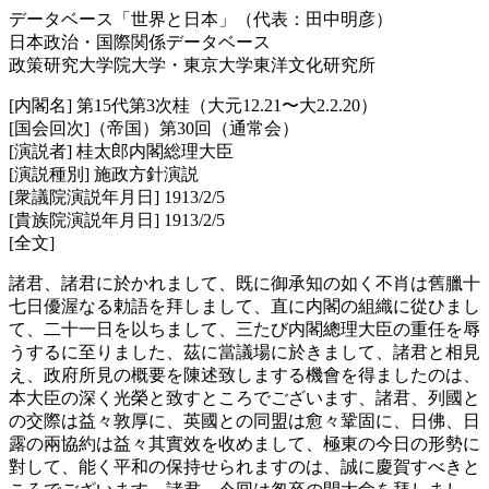
データベース「世界と日本」（代表：田中明彦）
日本政治・国際関係データベース
政策研究大学院大学・東京大学東洋文化研究所
[内閣名] 第15代第3次桂（大元12.21〜大2.2.20）
[国会回次]（帝国）第30回（通常会）
[演説者] 桂太郎内閣総理大臣
[演説種別] 施政方針演説
[衆議院演説年月日] 1913/2/5
[貴族院演説年月日] 1913/2/5
[全文]
諸君、諸君に於かれまして、既に御承知の如く不肖は舊臘十
七日優渥なる勅語を拜しまして、直に内閣の組織に從ひまし
て、二十一日を以ちまして、三たび内閣總理大臣の重任を辱
うするに至りました、茲に當議場に於きまして、諸君と相見
え、政府所見の概要を陳述致しまする機會を得ましたのは、
本大臣の深く光榮と致すところでございます、諸君、列國と
の交際は益々敦厚に、英國との同盟は愈々鞏固に、日佛、日
露の兩協約は益々其實效を收めまして、極東の今日の形勢に
對して、能く平和の保持せられますのは、誠に慶賀すべきと