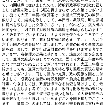
ころでございます、諸君、今囘は怱卒の間大命を拜しまし
て、内閣組織に從ひましたので、諸般行政事項の細微に亙り
まして計畫を致しまする暇を得ませなかった次第でございま
す、從って大正二年度の豫算案は、大體大正元年度の豫算に
依りまして、編成を致しまして、本日既に衆議院、即ち議場
に提出を致しました次第でございます、然れども、歳入出の
均衡を保ち、因て以て財政經濟の基礎を鞏固ならしめますこ
との必要でございますのは、固より言を俟たぬところでござ
います、因りまして、政府は年額に於きまして、五千万乃至
六千万圓の節約を目的と致しまして、經費の節減及事業の繰
延を致しまして、以て行政及財政の整理を行ひまする考でご
ざいます、右整理の結果に基きまして、諸般の計畫を定めま
して、豫算の編成を致しまするのは、固より大正三年度を待
たなければならぬことでございますけれども、大正二年度に
於きましても、豫算の執行上出來得る限り整理の實現を期す
る考でございます、而して國力の充實、政の更張を圖るに付
きまして、必要なる諸般の施設及國民の負擔を輕減致します
計畫に付きましては、政府は愼重なる調査を遂げまして、最
善の力を盡します考でございます、政府は財政經濟の調和を
圖りますため、公債の發行額を減少を致し、又大藏省證券の
最高限度を五千万圓以下に止めますことを圖る積りでござい
ます、且國債に付きましては、其償還計畫を確實に實行を致