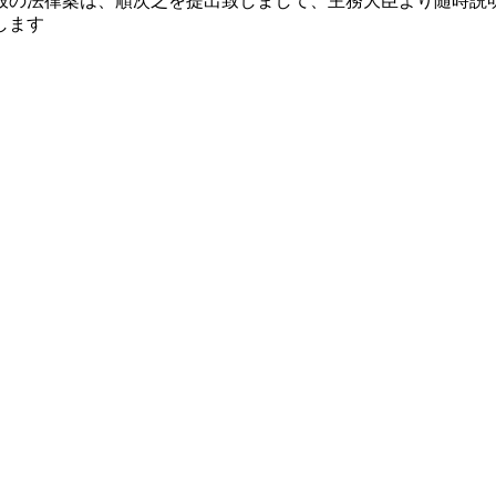
般の法律案は、順次之を提出致しまして、主務大臣より随時説
します