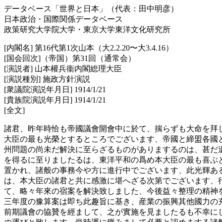
データベース「世界と日本」（代表：田中明彦）
日本政治・国際関係データベース
政策研究大学院大学・東京大学東洋文化研究所
[内閣名] 第16代第1次山本（大2.2.20〜大3.4.16）
[国会回次]（帝国）第31回（通常会）
[演説者] 山本權兵衞内閣総理大臣
[演説種別] 施政方針演説
[衆議院演説年月日] 1914/1/21
[貴族院演説年月日] 1914/1/21
[全文]
諸君、昨年時恰も帝國議會開會中に於て、揣らずも大命を拜
大臣の最も光榮とするところでございます、帝國と締盟各國
州問題の尚未だ解決に至らざるものがありまするのは、甚だ
を得るに至りましたるは、東洋平和の爲め本大臣の最も喜ぶ
置かれ、諸般の事務今や方に進行中でございます、此光輝あ
は、本大臣の諸君と共に感激に堪へざる次第でございます、
て、略々年來の宿案を解決致しました、今後益々整理の精神
三年度の豫算案は即ち此趣旨に基き、産業の振興其他國力の
前期議會の協贊を經まして、之が實施を見ましたるも不幸に