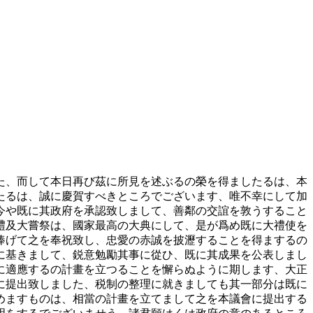
た、而して本日再び茲に所見を述ぶるの榮を得ましたるは、本
たるは、誠に慶賀すべきところでございます、唯不幸にして加
今や既に其政府を承認致しまして、善鄰の交誼を敦うすること
禮及大嘗祭は、國家最高の大典にして、是が爲め既に大禮使を
捧げて之を奉祝致し、忠愛の赤誠を披瀝することを得まするの
に基きまして、鋭意勉勵其事に從ひ、既に其成果を公表しまし
に適應するの計畫を立つることを懈らぬように期します、大正
に提出致しました、税制の整理に就きましても其一部分は既に
めますものは、相當の計畫を立てまして之を本議會に提出する