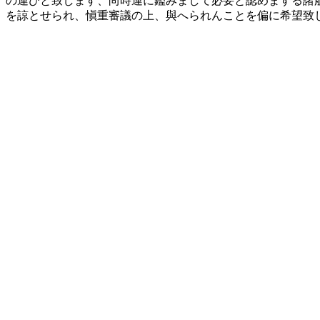
の運びと致します、尚時運に鑑みまして必要と認めまする諸
を諒とせられ、愼重審議の上、與へられんことを偏に希望致