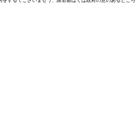
明をするでございませう、諸君願はくは政府の意のあるところ