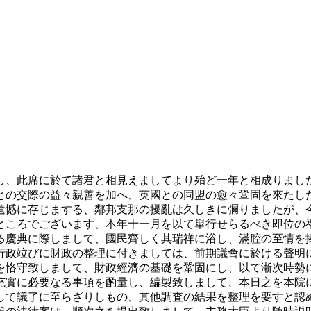
し、此席に於て諸君と相見えましてより殆ど一年と相成りまし
との交際の益々親善を加へ、英國との同盟の愈々鞏固を來たし
遺憾に存じまする、鄰邦支那の擾亂は久しきに彌りましたが、
ところでございます、本年十一月を以て舉行せらるべき即位の
る慶典に際しまして、國民齊しく其瑞祥に浴し、滿腔の至情を
行政竝びに財政の整理に付きましては、前期議會に於ける聲明
を恪守致しまして、財政經濟の基礎を鞏固にし、以て漸次時勢
充實に必要なる事項を酌量し、編製致しまして、本日之を本院
して議了に至らざりしもの、其他調査の結果を整理を要すと認