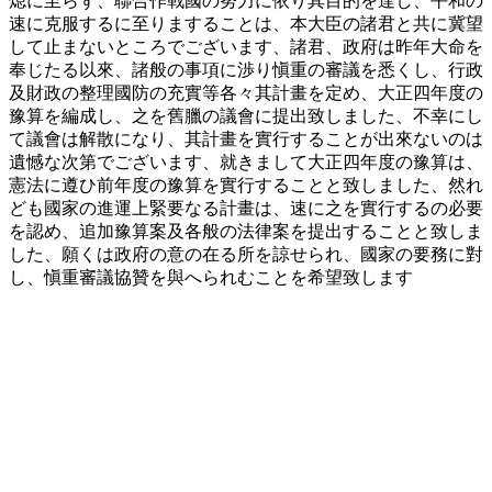
熄に至らず、聯合作戰國の努力に依り其目的を達し、平和の
速に克服するに至りますることは、本大臣の諸君と共に冀望
して止まないところでございます、諸君、政府は昨年大命を
奉じたる以來、諸般の事項に渉り愼重の審議を悉くし、行政
及財政の整理國防の充實等各々其計畫を定め、大正四年度の
豫算を編成し、之を舊臘の議會に提出致しました、不幸にし
て議會は解散になり、其計畫を實行することが出來ないのは
遺憾な次第でございます、就きまして大正四年度の豫算は、
憲法に遵ひ前年度の豫算を實行することと致しました、然れ
ども國家の進運上緊要なる計畫は、速に之を實行するの必要
を認め、追加豫算案及各般の法律案を提出することと致しま
した、願くは政府の意の在る所を諒せられ、國家の要務に對
し、愼重審議協贊を與へられむことを希望致します