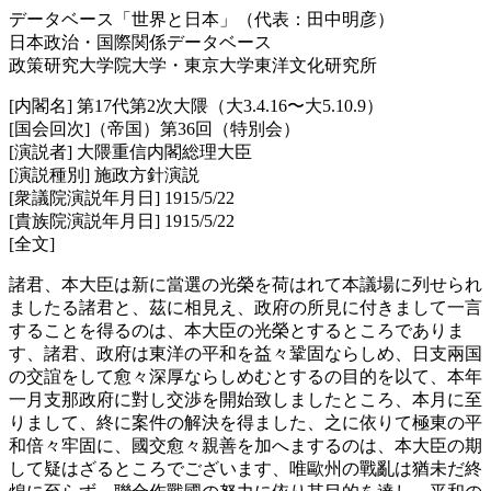
データベース「世界と日本」（代表：田中明彦）
日本政治・国際関係データベース
政策研究大学院大学・東京大学東洋文化研究所
[内閣名] 第17代第2次大隈（大3.4.16〜大5.10.9）
[国会回次]（帝国）第36回（特別会）
[演説者] 大隈重信内閣総理大臣
[演説種別] 施政方針演説
[衆議院演説年月日] 1915/5/22
[貴族院演説年月日] 1915/5/22
[全文]
諸君、本大臣は新に當選の光榮を荷はれて本議場に列せられ
ましたる諸君と、茲に相見え、政府の所見に付きまして一言
することを得るのは、本大臣の光榮とするところでありま
す、諸君、政府は東洋の平和を益々鞏固ならしめ、日支兩国
の交誼をして愈々深厚ならしめむとするの目的を以て、本年
一月支那政府に對し交渉を開始致しましたところ、本月に至
りまして、終に案件の解決を得ました、之に依りて極東の平
和倍々牢固に、國交愈々親善を加へまするのは、本大臣の期
して疑はざるところでございます、唯歐州の戰亂は猶未だ終