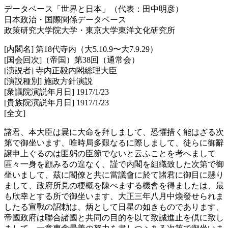
データベース「世界と日本」（代表：田中明彦）
日本政治・国際関係データベース
政策研究大学院大学・東京大学東洋文化研究所
[内閣名] 第18代寺内（大5.10.9〜大7.9.29）
[国会回次]（帝国）第38回（通常会）
[演説者] 寺内正毅内閣総理大臣
[演説種別] 施政方針演説
[衆議院演説年月日] 1917/1/23
[貴族院演説年月日] 1917/1/23
[全文]
諸君、本大臣は曩に大命を拜しまして、恐懼措く能はざる次
第で御坐います、唯時局多艱なるに際しまして、徒らに御辭
譲申上ぐるのは匪躬の臣節でないと云ふことを考へまして
區々一身を顧みるの遑なく、謹で内閣を組織致した次第で御
坐いまして、茲に閣僚と共に當議會に於て諸君に御目に懸り
まして、政府所見の梗概を陳べまする機會を得ましたは、最
も欣幸とする所で御坐います、大正三年八月中煥發せられま
したる宣戰の詔勅は、炳として日星の如きものであります、
帝國政府は聯合諸國と共同の目的を以て致誠進止を倶に致し