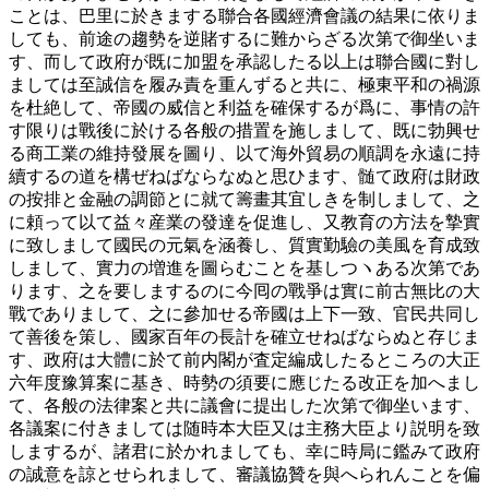
ことは、巴里に於きまする聯合各國經濟會議の結果に依りま
しても、前途の趨勢を逆賭するに難からざる次第で御坐いま
す、而して政府が既に加盟を承認したる以上は聯合國に對し
ましては至誠信を履み責を重んずると共に、極東平和の禍源
を杜絶して、帝國の威信と利益を確保するが爲に、事情の許
す限りは戰後に於ける各般の措置を施しまして、既に勃興せ
る商工業の維持發展を圖り、以て海外貿易の順調を永遠に持
續するの道を構ぜねばならなぬと思ひます、髄て政府は財政
の按排と金融の調節とに就て籌畫其宜しきを制しまして、之
に頼って以て益々産業の發達を促進し、又教育の方法を摯實
に致しまして國民の元氣を涵養し、質實勤驗の美風を育成致
しまして、實力の増進を圖らむことを基しつヽある次第であ
ります、之を要しまするのに今囘の戰爭は實に前古無比の大
戰でありまして、之に參加せる帝國は上下一致、官民共同し
て善後を策し、國家百年の長計を確立せねばならぬと存じま
す、政府は大體に於て前内閣が査定編成したるところの大正
六年度豫算案に基き、時勢の須要に應じたる改正を加へまし
て、各般の法律案と共に議會に提出した次第で御坐います、
各議案に付きましては随時本大臣又は主務大臣より説明を致
しまするが、諸君に於かれましても、幸に時局に鑑みて政府
の誠意を諒とせられまして、審議協贊を與へられんことを偏