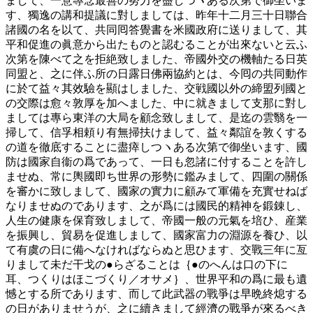
まして、一意專念最善の努力を盡しつヽある次第で御坐いま
す、獨逸の講和提議に對しましては、昨年十二月三十日聯合
諸國の名を以て、共同囘答覺書を米國政府に送りまして、其
平和促進の眞意から出たものと認むることが出來ないと云ふ
次第を陳べて之を拒絶致しました、帝國外交の機軸たる日英
同盟と、之に伴ふ所の日露日佛兩協約とは、今囘の共同動作
に於て益々其效驗を顯はしました、交戦國以外の締盟列國と
の交際は愈々敦厚を加へました、中に就きまして支那に對し
ましては專ら東洋の大局を顧念致しまして、是迄の雲翳を一
掃して、信孚相頼り有無掃扶けまして、益々鄰誼を敦くする
の道を徹底することに盡瘁しつヽある次第で御坐います、國
防は國家自衞の爲であって、一日も忽諸に付することを許し
ませぬ、常に輿國即ち世界の形勢に鑑みまして、四圍の關係
を審かに致しまして、國家の實力に顧みて軍備を充實せねば
なりませぬのであります、之が爲には國民的精神を鍛錬し、
人生の健康を保育致しまして、帝國一般の元氣を培ひ、産業
を振興し、貿易を促進しまして、國家富力の淵源を養ひ、以
て有虞の日に備へなければならぬと思ひます、交戰三年に亙
りまして未だ干戈の●らざることは｛●のへんは口の下に
耳、つくりはほこづくり／オサメ｝、世界平和の爲に最も遺
憾とする所であります、而して此武器の戰爭は早晩終熄する
の日がありませうが、之に續きまして經濟の戰爭が來るべき