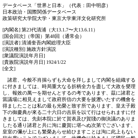
データベース「世界と日本」（代表：田中明彦）
日本政治・国際関係データベース
政策研究大学院大学・東京大学東洋文化研究所
[内閣名] 第23代清浦（大13.1.7〜大13.6.11）
[国会回次]（帝国）第48回（通常会）
[演説者] 清浦奎吾内閣総理大臣
[演説種別] 施政方針演説
[衆議院演説年月日]
[貴族院演説年月日] 1924/1/22
[全文]
諸君、今般不肖揣らずも大命を拜しまして内閣を組織する
に付きましては、時局重大なる折柄全力を盡して大政を燮理
し、報效の萬一を期せんとするの考であります、茲に諸君と
當議場に相見えまして政府所信の大要を披瀝いたすの機會を
得ましたことは私の最も光榮と致す所であります、皇太子殿
下の御慶典が來る二十六日の吉辰を以て行はせられますに付
きましては、先刻本院に於て賀表及び賀牋の御決議のありま
したる通り諸君と共に洵に慶賀に堪へぬ次第でございます、
皇室の彌が上にも繁榮あらせ給ひますことは洵に此上もない