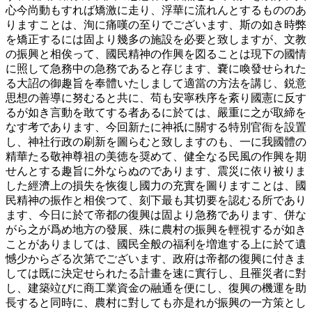
心今尚動もすれば矯激に走り、浮華に流れんとするもののあ
りますことは、洵に痛嘆の至りでございます、斯の如き時弊
を矯正するには固より幾多の施設を必要と致しますが、文教
の振興と相俟って、國民精神の作興を図ることは現下の國情
に照して急務中の急務であると存じます、嚢に喚發せられた
る大詔の御趣旨を奉體いたしまして適當の方法を講じ、鋭意
思想の善導に努むると共に、苟も安寧秩序を紊り國憲に反す
るが如き言動を敢てする者あるに於ては、嚴重に之が取締を
なす考であります、今回新たに神祇に關する特別官衙を設置
し、神社行政の刷新を圖らむと致しますのも、一に我國體の
精華たる敬神尊祖の美徳を奨めて、健全なる民風の作興を期
せんとする趣旨に外ならぬのであります、震災に依り被りま
した經濟上の損失を恢復し國力の充實を圖りますことは、國
民精神の振作と相俟つて、刻下最も其切要を認むる所であり
ます、今日に於て帝都の復興は固より急務であります、併な
がら之が爲め地方の發展、殊に農村の振興を輕視するが如き
ことがありましては、國民全般の福利を増進する上に於て遺
憾少からざる次第でございます、政府は帝都の復興に付きま
しては既に決定せられたる計畫を速に實行し、且罹災者に對
し、建築竝びに商工業資金の融通を便にし、復興の機運を助
長すると同時に、農村に對しても亦是れが振興の一方策とし