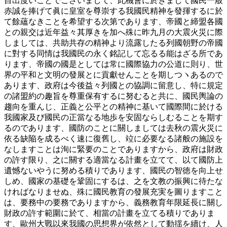
目出度いことでございまして、此機會に於きまして國民一般
赤誠を捧げて眞に皇室を尊崇する我國民精神を發揮するに於
て餘蘊なきことを希望する次第であります、帝國と締盟各國
との親交は近年益々其厚きを加へ殊に昨九月の大震火災に際
しましては、共助共存の精神より流露したる列國朝野の帝國
に對する同情は我國民の永く銘記して忘るる能はざる所であ
ります、帝國の國是としては常に國際協力の公道に則り、世
界の平和と文明の發展とに貢獻せんことを期しつヽあるので
あります、政府は今後益々列國との協調に留意し、特に規定
の諸盟約の趣旨を尊重保有するに努むると共に、國民輿論の
趨向を重んじ、正義と公平との精神に基いて國際間に於ける
我國家及び國民の正當なる地歩を安固ならしむることを期す
るのであります、國防のことに關しましては去秋の震火災に
依る缺陥を成るべく速に復舊し、竝に必要なる諸般の施設を
なしますことは洵に緊要のことでありますから、政府は財政
の許す限り、之に關する適當なる計畫を立てて、以て國防上
遺憾ないやうに努める積りであります、國民の智徳を向上せ
しめ、國家の基礎を鞏固にするは、之を文教の振興に待たな
ければなりませぬ、殊に國民教育の發展充実を圖りますこと
は、要務中の要務でありますから、義務教育年限延長に關し
財政の許す範圍に於て、相當の計畫を立てる積りでありま
す、歐州大戰以來我國の思想界が依然として動揺を續け、人