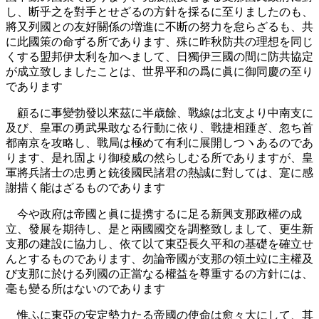
し、断乎之を對手とせざるの方針を採るに至りましたのも、
將又列國との友好關係の増進に不断の努力を怠らざるも、共
に此國策の命ずる所であります、殊に昨秋防共の理想を同じ
くする盟邦伊太利を加へまして、日獨伊三國の間に防共協定
が成立致しましたことは、世界平和の爲に眞に御同慶の至り
であります
顧るに事變勃發以來茲に半歳餘、戰線は北支より中南支に
及び、皇軍の勇武果敢なる行動に依り、戰捷相踵ぎ、忽ち首
都南京を攻略し、戰局は極めて有利に展開しつヽあるのであ
ります、是れ固より御稜威の然らしむる所でありますが、皇
軍將兵諸士の忠勇と銃後國民諸君の熱誠に對しては、寔に感
謝措く能はざるものであります
今や政府は帝國と眞に提携するに足る新興支那政權の成
立、發展を期待し、是と兩國國交を調整致しまして、更生新
支那の建設に協力し、依て以て東亞長久平和の基礎を確立せ
んとするものであります、勿論帝國が支那の領土竝に主權及
び支那に於ける列國の正當なる權益を尊重するの方針には、
毫も變る所はないのであります
惟ふに東亞の安定勢力たる帝國の使命は愈々大にして、其