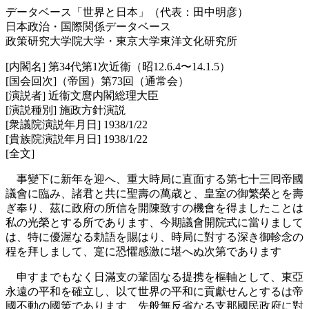
データベース「世界と日本」（代表：田中明彦）
日本政治・国際関係データベース
政策研究大学院大学・東京大学東洋文化研究所
[内閣名] 第34代第1次近衞（昭12.6.4〜14.1.5）
[国会回次]（帝国）第73回（通常会）
[演説者] 近衞文麿内閣総理大臣
[演説種別] 施政方針演説
[衆議院演説年月日] 1938/1/22
[貴族院演説年月日] 1938/1/22
[全文]
事變下に新年を迎へ、重大時局に直面する第七十三囘帝國
議會に臨み、諸君と共に聖壽の萬歳と、皇室の御繁榮とを壽
ぎ奉り、茲に政府の所信を開陳致すの機會を得ましたことは
私の光榮とする所であります、今期議會開院式に當りまして
は、特に優渥なる勅語を賜はり、時局に對する深き御軫念の
程を拜しまして、寔に恐懼感激に堪へぬ次第であります
申すまでもなく日滿支の鞏固なる提携を樞軸として、東亞
永遠の平和を確立し、以て世界の平和に貢獻せんとするは帝
國不動の國策であります、先般無反省なる支那國民政府に對