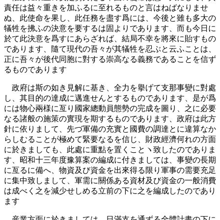
責任は益々重きを加ふるに至れるものと言はねばなりませ
ぬ、此使命を果し、此任務を盡す爲には、今後と雖も多大の
犠牲を拂ふの決意を要するは固よりであります、而も今日に
於て此決意を爲すにあらざれば、結局不幸を將來に貽すもの
であります、隨て現代の吾々が其犠牲を忍ぶと云ふことは、
正に吾々が後代同胞に對する崇高なる義務であることを信ず
るものであります
政府は斯の如き見解に基き、全力を擧げて支那事變に對處
し、其目的の達成に邁進せんとするものであります、是が爲
には物心兩様に亙り國家總動員態勢の完成を圖り、之に必要
なる諸般の施策の實現を期するものであります、政府は此方
針に依りまして、先づ軍備の充實と國費の調達とに違算なか
らしむることが極めて緊要なるを信じ、財政經濟何れの方面
に於きましても、此處に重點を置くことヽ致したのでありま
す、昭和十三年度豫算案の編成に付きましては、事變の長期
に亙るに備へ、物資及び資金を出來得る限り軍事の需要充足
に集中致しまして、軍需に關係ある資材及び資金の一般消費
は成べく之を減少せしめる立前の下に之を編成したのであり
ます
産業方面に於きましては、日滿支を通ずる全體計畫の下に