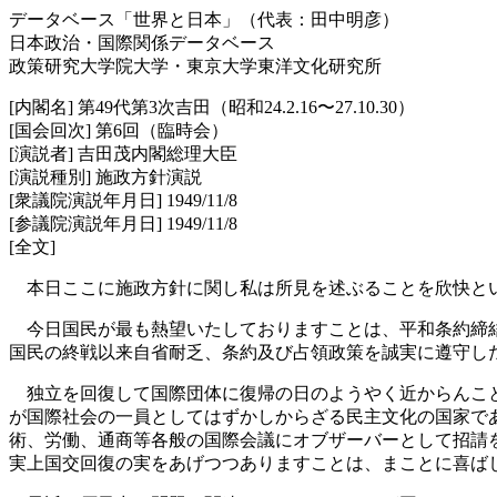
データベース「世界と日本」（代表：田中明彦）
日本政治・国際関係データベース
政策研究大学院大学・東京大学東洋文化研究所
[内閣名] 第49代第3次吉田（昭和24.2.16〜27.10.30）
[国会回次] 第6回（臨時会）
[演説者] 吉田茂内閣総理大臣
[演説種別] 施政方針演説
[衆議院演説年月日] 1949/11/8
[参議院演説年月日] 1949/11/8
[全文]
本日ここに施政方針に関し私は所見を述ぶることを欣快と
今日国民が最も熱望いたしておりますことは、平和条約締結
国民の終戦以来自省耐乏、条約及び占領政策を誠実に遵守し
独立を回復して国際団体に復帰の日のようやく近からんこと
が国際社会の一員としてはずかしからざる民主文化の国家で
術、労働、通商等各般の国際会議にオブザーバーとして招請
実上国交回復の実をあげつつありますことは、まことに喜ば