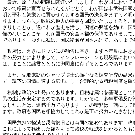
最近、原子力の問題に関連いたしまして、わが国においても
おいて厳粛に宣言せられたるがごとく、わが国は非武装国家
明と平和と繁栄とに貢献せんとする国民の決意をます＼／明
ります。つら＼／敗戦の過去の事実を回想いたしますると、
ざりしことが、遂にわが歴史を汚し、国運の興隆を妨げ、国
備のないことこそ、わが国民の安全幸福の保障でありまして
であります。ゆえに私は、国民諸君が国をあげて、あくまで
政府は、さきにドッジ氏の勧告に基き、まず本年度におきま
君の努力とによりまして、インフレーションも現段階におい
は、まことに諸君とともに御同慶に存ずるところであります
また、先般来訪のシャウプ博士の熱心なる調査研究の結果た
て、現下の国情に適する広汎にして合理的なる租税制度を確
税制は政治の出発点であります。租税は歳出を基礎として課
民の生活が安定するのであります。しかるに、多年軍備及び
ましたことは、遺憾千万であります。この積弊は一朝にして
ます。政府も国民も相協力してこれが是正に努力いたさなけ
国民負担の軽減と災害復旧とは当面の急務であります。政府
これによって捻出した額をもって諸税の軽減をはかるととも