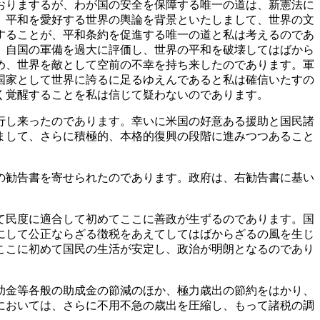
おりまするが、わが国の安全を保障する唯一の道は、新憲法に
、平和を愛好する世界の輿論を背景といたしまして、世界の文
することが、平和条約を促進する唯一の道と私は考えるのであ
、自国の軍備を過大に評価し、世界の平和を破壊してはばから
め、世界を敵として空前の不幸を持ち来したのであります。軍
国家として世界に誇るに足るゆえんであると私は確信いたすの
く覚醒することを私は信じて疑わないのであります。
行し来ったのであります。幸いに米国の好意ある援助と国民諸
まして、さらに積極的、本格的復興の段階に進みつつあること
の勧告書を寄せられたのであります。政府は、右勧告書に基い
て民度に適合して初めてここに善政が生ずるのであります。国
にして公正ならざる徴税をあえてしてはばからざるの風を生じ
ここに初めて国民の生活が安定し、政治が明朗となるのであり
助金等各般の助成金の節減のほか、極力歳出の節約をはかり、
においては、さらに不用不急の歳出を圧縮し、もって諸税の調