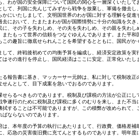
、わが国の安全保障について国民の関心を一層深くいたして
として、列国に先んじてみずから戦争を放棄し、軍備を撤去し
らかにいたしまして、文明国世界のわが国に対する理解を促進
過去において、たまたまわが国が国際情勢に十分の知識を欠き
民に、その子を失わしめ、その夫を失わしめ、その親を失わし
、またもって世界の信頼をつなぐゆえんであります。また平和
もこの趣旨に徹底せられんことを希望するとともに、国民がか
して、終戦後初めての均衡予算を編成し、経済安定政策を実
てはその進行を停止し、国民経済はここに安定、正常化いたし
。
る報告書に基き、マッカーサー元帥は、私に対して税制改正
立せんとして、目下成案を急いでおるのであります。
せらるべきものであります。税制及び課税の方法が公正にし
戦争遂行のために税制及び課税に多くのむりを来し、また不当
拂拭することは不可能でありますが、この積弊が改められて、
ればならないのであります。
は、本年度の予算の執行にあたりまして、行政費、価格差補
に、応急の災害復旧費に充てんとするものであります。明年度