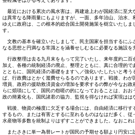
整軽減をはかる考えであります。
最近における累次の風水害は、再建途上わが国経済に至大な
は異常なる降雨量にもよりますが、一面、多年治山、治水、
ゆえに政府は、この根本的総合国土開発施策を樹立いたしま
す。
文教の基本を確立いたしまして、民主国家を担当するにふさ
なる思想と円満なる常識とを涵養せしむるに必要なる施設を
行政整理は去る九月末をもって完了いたし、来年度約二百余
加え、各種の統制経済の廃止、整理とともに、真に合理的で
とともに、国民経済の基礎をます＼／強化いたしたいと考う
ば、行政費はとかく濫費せらるるのであります。戦後、わが
増員、政府の援助救済資金の増加を要求するの弊が今なお政
らに煩瑣にして、国民の怨嗟の的になっておることは、おお
政の簡素化も、国民諸君の協力、監視を得なければ実現はは
戦後、物資の極度に欠乏する場合には、自由経済に移行する
するもの、または有害とするに至れるものはなはだ多く、従
水産物等多数を統制よりはずすことができました。なおこれ
またさきに単一為替レートが国民の予期せる額より円安に設