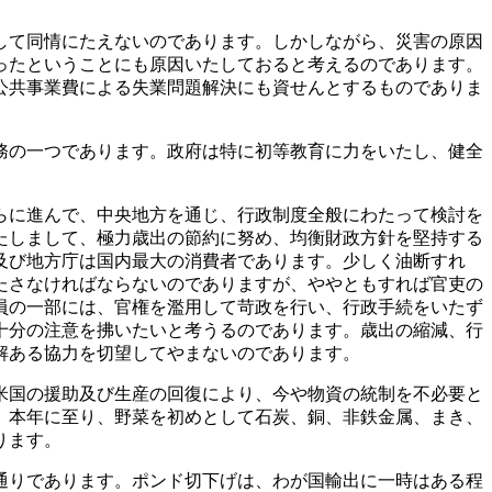
して同情にたえないのであります。しかしながら、災害の原因
ったということにも原因いたしておると考えるのであります。
公共事業費による失業問題解決にも資せんとするものでありま
務の一つであります。政府は特に初等教育に力をいたし、健全
らに進んで、中央地方を通じ、行政制度全般にわたって検討を
たしまして、極力歳出の節約に努め、均衡財政方針を堅持する
及び地方庁は国内最大の消費者であります。少しく油断すれ
たさなければならないのでありますが、ややともすれば官吏の
員の一部には、官権を濫用して苛政を行い、行政手続をいたず
十分の注意を拂いたいと考うるのであります。歳出の縮減、行
解ある協力を切望してやまないのであります。
米国の援助及び生産の回復により、今や物資の統制を不必要と
、本年に至り、野菜を初めとして石炭、銅、非鉄金属、まき、
ります。
通りであります。ポンド切下げは、わが国輸出に一時はある程