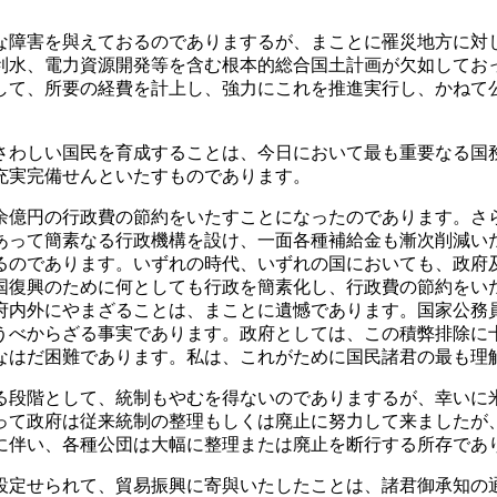
障害を與えておるのでありまするが、まことに罹災地方に対
利水、電力資源開発等を含む根本的総合国土計画が欠如してお
して、所要の経費を計上し、強力にこれを推進実行し、かねて
わしい国民を育成することは、今日において最も重要なる国
充実完備せんといたすものであります。
億円の行政費の節約をいたすことになったのであります。さ
あって簡素なる行政機構を設け、一面各種補給金も漸次削減い
るのであります。いずれの時代、いずれの国においても、政府
国復興のために何としても行政を簡素化し、行政費の節約をい
府内外にやまざることは、まことに遺憾であります。国家公務
うべからざる事実であります。政府としては、この積弊排除に
なはだ困難であります。私は、これがために国民諸君の最も理
段階として、統制もやむを得ないのでありまするが、幸いに
って政府は従来統制の整理もしくは廃止に努力して来ましたが
に伴い、各種公団は大幅に整理または廃止を断行する所存であ
定せられて、貿易振興に寄與いたしたことは、諸君御承知の