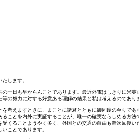
いたします。
の一日も早からんことであります。最近外電はしきりに米英
た等の努力に対する好意ある理解の結果と私は考えるのであり
を考えますときに、まことに諸君とともに御同慶の至りであ
あることを内外に実証することが、唯一の確実ならしめる方法
を受くることようやく多く、外国との交通の自由も漸次回復い
しいことであります。