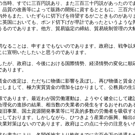
の当時、すでに三百円説あり、また三百三十円説があったので
、品質の改善等によって販路の開拓に資するとともに、三百六
内外もまた、いたずらに切下げを待望するがごときものがあり
に英国においても、ポンド切下げが早計であったというような
うるのであります。他方、貿易協定の締結、貿易統制管理の大
なることは、申すまでもないのであります。政府は、戦争以
こに宣明いたしたいと思うのであります。
たが、政府は、今後における国際情勢、経済情勢の変化に順
であります。
金の改定は、ただちに物価に影響を及ぼし、再び物価と賃金
たしまして、極力実質賃金の増加をはかりまして、公務員の生
であります。最近わが国労働運動は、ようやく健全にして建
合理化の進捗の結果、相当数の失業者の発生をするおそれのあ
復旧事業、国土資源開発事業等に可及的多数の労働者を吸収す
たしております。しかしながら、ひつきよう産業の振興、輸出
失業対策はないのであります。政府はこの点に十分の注意をい
な盡力により、各関係地方より昨年までに六百余万の送還を