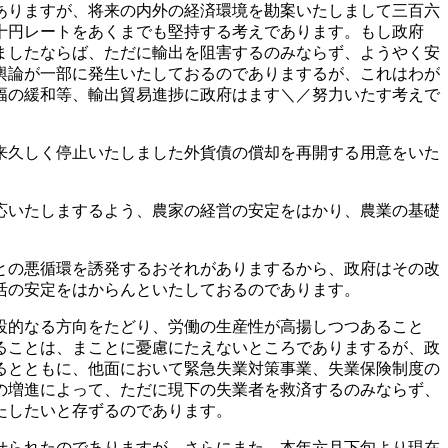
ありますが、将来の内外の経済環境を勘案いたしまして三百六
十円レートをあくまでも堅持する考えであります。もし政府
ましたならば、ただに輸出を阻害するのみならず、ようやく安
輿論が一部に発生いたしておるのでありまするが、これはわが
幅の緩和等、輸出貿易進捗に政府はます＼／努力いたす考えで
来久しく停止いたしました外貨債の償却を再開する用意をいた
応いたしまするよう、農家の経営の安定をはかり、農業の基礎
との悪循環を誘発するおそれがありまするから、政府はその改
活の安定をはからんといたしておるのであります。
設的なる方向をたどり、労働の生産性が高揚しつつあること
ることは、まことに憂慮にたえないところでありまするが、政
るとともに、他面において緊急失業対策事業、失業保険制度の
の増進によって、ただに現下の失業者を救済するのみならず、
たしたいと存ずるのであります。
せられたのでありますが、さらにまた、本年六月下旬より現在