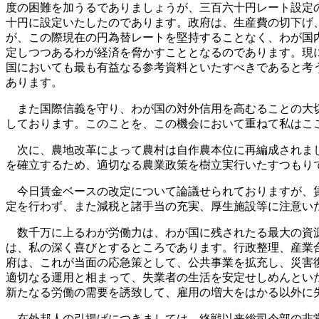
度の困難を加うるでありましょうが、三百六十円レート設定
十円に設定いたしたのであります。政府は、生産費の切下げ
が、この際現在の円為替レートを堅持することなく、わが国
定しつつあるわが経済を脅かすこととなるのであります。現
国においても最も有益なる参考資料といたすべきであると考
あります。
また国際信義を守り、わが国の対外信用を高むることの大切
しております。このことを、この機会において重ねて私はこ
次に、農地改革によって農村は自作農本位に再編成されまし
を確立するため、適切なる農業政策を樹立実行いたすつもり
今日賃金ベースの改定について論議せられておりますが、賃
定を行わず、また減税と諸手当の充実、厚生施設等に注意い
数千万に上るわが労働力は、わが国に残されたる最大の資源
は、私の深く喜びとするところであります。行政整理、産業
府は、これが当面の応急策として、公共事業を拡充し、災害
適切なる運用と相まって、失業者の生活を安定せしめんとい
新たなる労働の需要を誘致して、雇用の増大をはかる以外に
在外邦人の引揚げにつきましては、終戦以来総司令部の非常