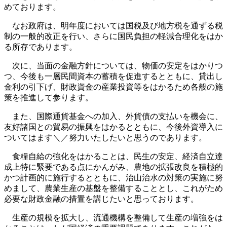
めております。
なお政府は、明年度においては国税及び地方税を通ずる税
制の一般的改正を行い、さらに国民負担の軽減合理化をはか
る所存であります。
次に、当面の金融方針については、物価の安定をはかりつ
つ、今後も一層民間資本の蓄積を促進するとともに、貸出し
金利の引下げ、財政資金の産業投資等をはかるため各般の施
策を推進して参ります。
また、国際通貨基金への加入、外貨債の支払いを機会に、
友好諸国との貿易の振興をはかるとともに、今後外資導入に
ついてはます＼／努力いたしたいと思うのであります。
食糧自給の強化をはかることは、民生の安定、経済自立達
成上特に緊要である点にかんがみ、農地の拡張改良を積極的
かつ計画的に施行するとともに、治山治水の対策の実施に努
めまして、農業生産の基盤を整備することとし、これがため
必要な財政金融の措置を講じたいと思っております。
生産の規模を拡大し、流通機構を整備して生産の増強をは