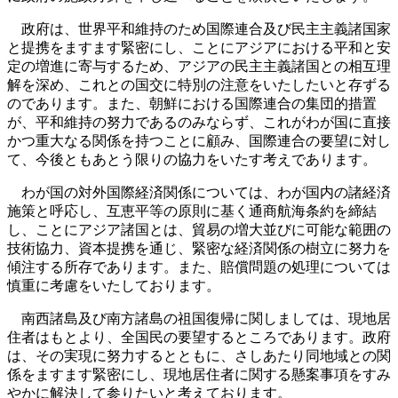
政府は、世界平和維持のため国際連合及び民主主義諸国家
と提携をますます緊密にし、ことにアジアにおける平和と安
定の増進に寄与するため、アジアの民主主義諸国との相互理
解を深め、これとの国交に特別の注意をいたしたいと存ずる
のであります。また、朝鮮における国際連合の集団的措置
が、平和維持の努力であるのみならず、これがわが国に直接
かつ重大なる関係を持つことに顧み、国際連合の要望に対し
て、今後ともあとう限りの協力をいたす考えであります。
わが国の対外国際経済関係については、わが国内の諸経済
施策と呼応し、互恵平等の原則に基く通商航海条約を締結
し、ことにアジア諸国とは、貿易の増大並びに可能な範囲の
技術協力、資本提携を通じ、緊密な経済関係の樹立に努力を
傾注する所存であります。また、賠償問題の処理については
慎重に考慮をいたしております。
南西諸島及び南方諸島の祖国復帰に関しましては、現地居
住者はもとより、全国民の要望するところであります。政府
は、その実現に努力するとともに、さしあたり同地域との関
係をますます緊密にし、現地居住者に関する懸案事項をすみ
やかに解決して参りたいと考えております。