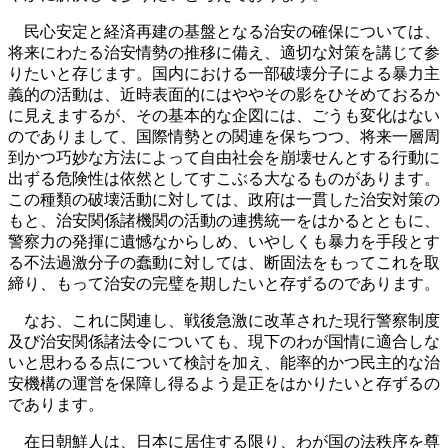
民心安定と経済再建の基盤となる治安の確保については、
将来にわたる治安情勢の推移に備え、適切な対策を講じて参
りたいと存じます。国内における一部破壊分子による暴力主
義的の活動は、近時表面的にはややその影をひそめておるか
に見えまするが、その基本的な企図には、ごうも変化はない
のでありまして、国際情勢との関連を保ちつつ、将来一層周
到かつ巧妙な方法によって自由社会を崩壊せんとする行動に
出ずる危険性は依然としてすこぶる大なるものがあります。
この種類の破壊活動に対しては、政府は一貫した治安対策の
もと、治安関係諸機関の活動の連携統一をはかるとともに、
警察力の発揮に遺憾なからしめ、いやしくも暴力を手段とす
る不法過激分子の蠢動に対しては、断固法をもってこれを取
締り、もって治安の完璧を期したいと存ずるのであります。
なお、これに関連し、戦後急激に改革された現行警察制度
及び治安関係諸法令についても、現下のわが国情に適合しな
いと思わるる点について検討を加え、能率的かつ民主的な治
安機構の運営を保障し得るよう是正をはかりたいと存ずるの
であります。
在日朝鮮人は、日本に居住する限り、わが国の法秩序を尊