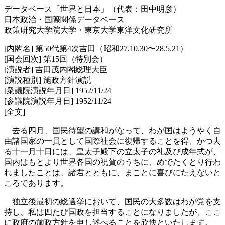
データベース「世界と日本」（代表：田中明彦）
日本政治・国際関係データベース
政策研究大学院大学・東京大学東洋文化研究所
[内閣名] 第50代第4次吉田（昭和27.10.30〜28.5.21）
[国会回次] 第15回（特別会）
[演説者] 吉田茂内閣総理大臣
[演説種別] 施政方針演説
[衆議院演説年月日] 1952/11/24
[参議院演説年月日] 1952/11/24
[全文]
去る四月、国民待望の講和がなって、わが国はようやく自
由諸国家の一員として国際社会に復帰することを得、かつ去
る十一月十日には、皇太子殿下の立太子の礼及び成年式が、
国内はもとより世界各国の祝賀のうちに、めでたくとり行わ
れましたことは、諸君とともに、まことに喜びにたえないと
ころであります。
独立後最初の総選挙において、国民の大多数はわが党を支
持し、私は四たび国政を担当することになりましたが、ここ
に政府の施政方針を申し述べることを欣快といたします。