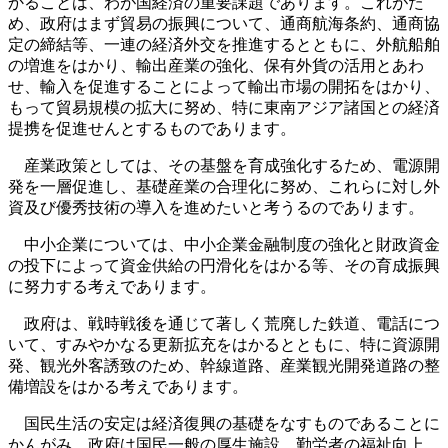
かることは、わが国経済の重要課題であります。これがた
め、政府はまず貿易の振興について、通商航海条約、通商協
定の締結等、一連の経済外交を推進するとともに、外航船舶
の増進をはかり、輸出産業の強化、保有外貨の活用とあわ
せ、輸入を促進することによって輸出市場の開拓をはかり、
もって貿易規模の拡大に努め、特に東南アジア諸国との経済
提携を促進せんとするものであります。
産業政策としては、その基盤を育成強化するため、電源開
発を一層促進し、基礎産業の合理化に努め、これらに対し外
資及び優秀技術の導入を進めたいと考うるのであります。
中小企業については、中小企業金融制度の強化と財政資金
の投下によって資金供給の円滑化をはかる等、その育成振興
に努力する考えであります。
政府は、戦時戦後を通じて著しく荒廃した鉄道、電話につ
いて、すみやかなる更新拡充をはかるとともに、特に資源開
発、観光外客誘致のため、幹線道路、産業観光開発道路の整
備増設をはかる考えであります。
国民生活の安定は経済復興の基礎をなすものであることに
かんがみ、政府は国民一般の厚生施設、勤労者の福祉向上、