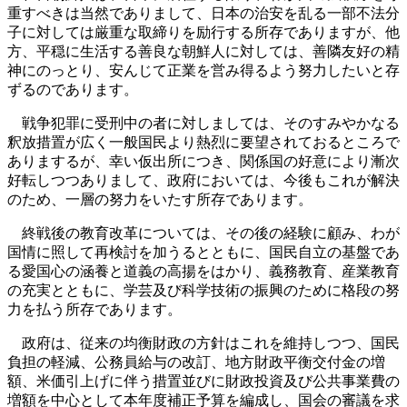
重すべきは当然でありまして、日本の治安を乱る一部不法分
子に対しては厳重な取締りを励行する所存でありますが、他
方、平穏に生活する善良な朝鮮人に対しては、善隣友好の精
神にのっとり、安んじて正業を営み得るよう努力したいと存
ずるのであります。
戦争犯罪に受刑中の者に対しましては、そのすみやかなる
釈放措置が広く一般国民より熱烈に要望されておるところで
ありまするが、幸い仮出所につき、関係国の好意により漸次
好転しつつありまして、政府においては、今後もこれが解決
のため、一層の努力をいたす所存であります。
終戦後の教育改革については、その後の経験に顧み、わが
国情に照して再検討を加うるとともに、国民自立の基盤であ
る愛国心の涵養と道義の高揚をはかり、義務教育、産業教育
の充実とともに、学芸及び科学技術の振興のために格段の努
力を払う所存であります。
政府は、従来の均衡財政の方針はこれを維持しつつ、国民
負担の軽減、公務員給与の改訂、地方財政平衡交付金の増
額、米価引上げに伴う措置並びに財政投資及び公共事業費の
増額を中心として本年度補正予算を編成し、国会の審議を求