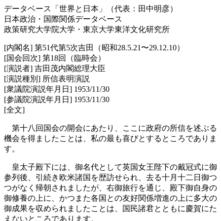
データベース「世界と日本」（代表：田中明彦）
日本政治・国際関係データベース
政策研究大学院大学・東京大学東洋文化研究所
[内閣名] 第51代第5次吉田（昭和28.5.21〜29.12.10）
[国会回次] 第18回（臨時会）
[演説者] 吉田茂内閣総理大臣
[演説種別] 所信表明演説
[衆議院演説年月日] 1953/11/30
[参議院演説年月日] 1953/11/30
[全文]
第十八回国会の開会にあたり、ここに政府の所信を述ぶる
機会を得ましたことは、私の最も喜びとするところでありま
す。
皇太子殿下には、御名代として英国女王陛下の戴冠式に御
参列後、引続き欧米諸国を歴訪せられ、去る十月十二日御つ
つがなく帰朝されましたが、右御旅行を通じ、殿下御自身の
御修養の上に、かつまた各国との友好関係増進の上に多大の
御成果を収められましたことは、国民諸君とともに慶賀にた
えないところであります。