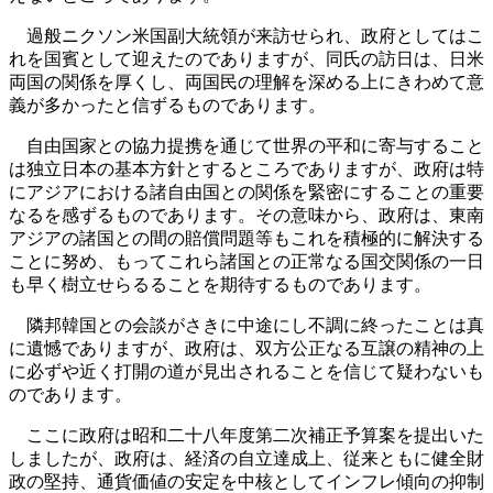
過般ニクソン米国副大統領が来訪せられ、政府としてはこ
れを国賓として迎えたのでありますが、同氏の訪日は、日米
両国の関係を厚くし、両国民の理解を深める上にきわめて意
義が多かったと信ずるものであります。
自由国家との協力提携を通じて世界の平和に寄与すること
は独立日本の基本方針とするところでありますが、政府は特
にアジアにおける諸自由国との関係を緊密にすることの重要
なるを感ずるものであります。その意味から、政府は、東南
アジアの諸国との間の賠償問題等もこれを積極的に解決する
ことに努め、もってこれら諸国との正常なる国交関係の一日
も早く樹立せらるることを期待するものであります。
隣邦韓国との会談がさきに中途にし不調に終ったことは真
に遺憾でありますが、政府は、双方公正なる互譲の精神の上
に必ずや近く打開の道が見出されることを信じて疑わないも
のであります。
ここに政府は昭和二十八年度第二次補正予算案を提出いた
しましたが、政府は、経済の自立達成上、従来ともに健全財
政の堅持、通貨価値の安定を中核としてインフレ傾向の抑制