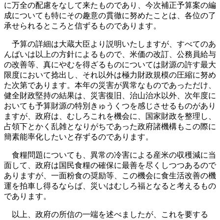
に万全の配慮をなして来たものであり、今次補正予算案の編
成についても特にその趣意の貫徹に努めたことは、各位の了
承せられるところと信ずるものであります。
予算の詳細は大蔵大臣より説明いたしますが、すべてのあ
んばいは以上の方針によるもので、米価の改訂、公務員給与
の改善等、真にやむを得ざるものについては財源の許す最大
限度において捻出し、それ以外は極力財政規模の圧縮に努め
た次第であります。本年の災害が異常なものであっただけ、
健全財政堅持の結果は、災害復旧、治山治水以外、次年度に
おいても予算財源の特別きゅうくつを感じさせるものがあり
ますが、政府は、むしろこれを機会に、国家財政を整理し、
占領下とかく乱雑となりがちであった政府諸機構もこの際に
簡素能率化したいと存ずるのであります。
食糧問題についても、異常の冷害による産米の収穫減に当
面して、政府は国民食糧の確保に最善を尽くしつつあるので
ありますが、一面粉食の奨励等、この機会に食生活改善の機
運を拍車し得るならば、災いはむしろ福となると考えるもの
であります。
以上、政府の所信の一端を述べましたが、これを要する