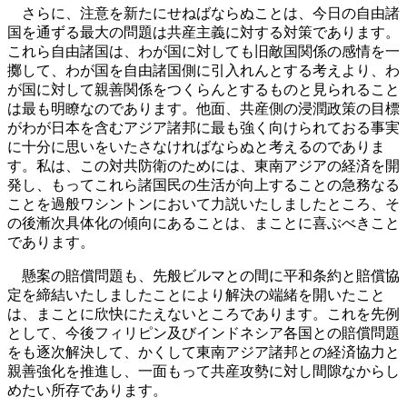
さらに、注意を新たにせねばならぬことは、今日の自由諸
国を通ずる最大の問題は共産主義に対する対策であります。
これら自由諸国は、わが国に対しても旧敵国関係の感情を一
擲して、わが国を自由諸国側に引入れんとする考えより、わ
が国に対して親善関係をつくらんとするものと見られること
は最も明瞭なのであります。他面、共産側の浸潤政策の目標
がわが日本を含むアジア諸邦に最も強く向けられておる事実
に十分に思いをいたさなければならぬと考えるのでありま
す。私は、この対共防衛のためには、東南アジアの経済を開
発し、もってこれら諸国民の生活が向上することの急務なる
ことを過般ワシントンにおいて力説いたしましたところ、そ
の後漸次具体化の傾向にあることは、まことに喜ぶべきこと
であります。
懸案の賠償問題も、先般ビルマとの間に平和条約と賠償協
定を締結いたしましたことにより解決の端緒を開いたこと
は、まことに欣快にたえないところであります。これを先例
として、今後フィリピン及びインドネシア各国との賠償問題
をも逐次解決して、かくして東南アジア諸邦との経済協力と
親善強化を推進し、一面もって共産攻勢に対し間隙なからし
めたい所存であります。