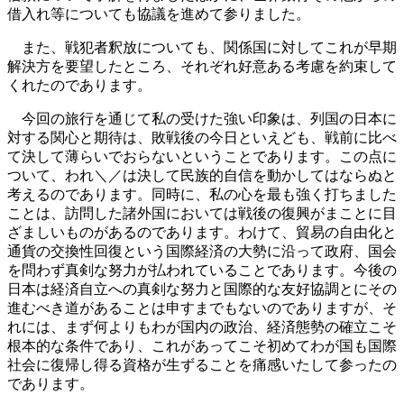
借入れ等についても協議を進めて参りました。
また、戦犯者釈放についても、関係国に対してこれが早期
解決方を要望したところ、それぞれ好意ある考慮を約束して
くれたのであります。
今回の旅行を通じて私の受けた強い印象は、列国の日本に
対する関心と期待は、敗戦後の今日といえども、戦前に比べ
て決して薄らいでおらないということであります。この点に
ついて、われ＼／は決して民族的自信を動かしてはならぬと
考えるのであります。同時に、私の心を最も強く打ちました
ことは、訪問した諸外国においては戦後の復興がまことに目
ざましいものがあるのであります。わけて、貿易の自由化と
通貨の交換性回復という国際経済の大勢に沿って政府、国会
を問わず真剣な努力が払われていることであります。今後の
日本は経済自立への真剣な努力と国際的な友好協調とにその
進むべき道があることは申すまでもないのでありますが、そ
れには、まず何よりもわが国内の政治、経済態勢の確立こそ
根本的な条件であり、これがあってこそ初めてわが国も国際
社会に復帰し得る資格が生ずることを痛感いたして参ったの
であります。