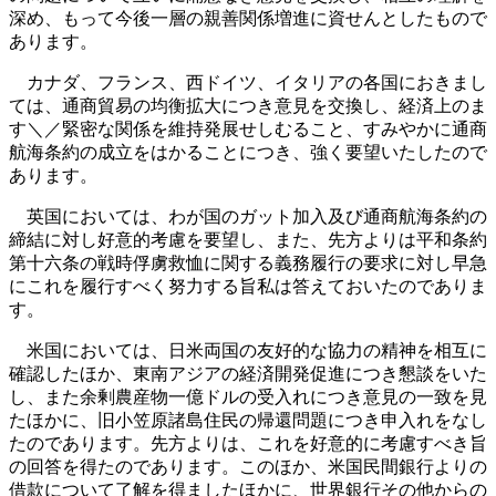
深め、もって今後一層の親善関係増進に資せんとしたもので
あります。
カナダ、フランス、西ドイツ、イタリアの各国におきまし
ては、通商貿易の均衡拡大につき意見を交換し、経済上のま
す＼／緊密な関係を維持発展せしむること、すみやかに通商
航海条約の成立をはかることにつき、強く要望いたしたので
あります。
英国においては、わが国のガット加入及び通商航海条約の
締結に対し好意的考慮を要望し、また、先方よりは平和条約
第十六条の戦時俘虜救恤に関する義務履行の要求に対し早急
にこれを履行すべく努力する旨私は答えておいたのでありま
す。
米国においては、日米両国の友好的な協力の精神を相互に
確認したほか、東南アジアの経済開発促進につき懇談をいた
し、また余剰農産物一億ドルの受入れにつき意見の一致を見
たほかに、旧小笠原諸島住民の帰還問題につき申入れをなし
たのであります。先方よりは、これを好意的に考慮すべき旨
の回答を得たのであります。このほか、米国民間銀行よりの
借款について了解を得ましたほかに、世界銀行その他からの