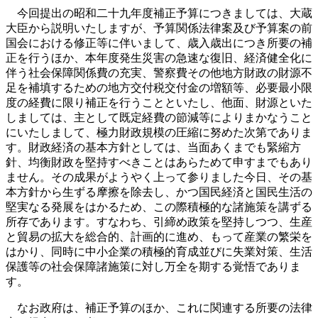
今回提出の昭和二十九年度補正予算につきましては、大蔵
大臣から説明いたしますが、予算関係法律案及び予算案の前
国会における修正等に伴いまして、歳入歳出につき所要の補
正を行うほか、本年度発生災害の急速な復旧、経済健全化に
伴う社会保障関係費の充実、警察費その他地方財政の財源不
足を補填するための地方交付税交付金の増額等、必要最小限
度の経費に限り補正を行うことといたし、他面、財源といた
しましては、主として既定経費の節減等によりまかなうこと
にいたしまして、極力財政規模の圧縮に努めた次第でありま
す。財政経済の基本方針としては、当面あくまでも緊縮方
針、均衡財政を堅持すべきことはあらためて申すまでもあり
ません。その成果がようやく上って参りました今日、その基
本方針から生ずる摩擦を除去し、かつ国民経済と国民生活の
堅実なる発展をはかるため、この際積極的な諸施策を講ずる
所存であります。すなわち、引締め政策を堅持しつつ、生産
と貿易の拡大を総合的、計画的に進め、もって産業の繁栄を
はかり、同時に中小企業の積極的育成並びに失業対策、生活
保護等の社会保障諸施策に対し万全を期する覚悟でありま
す。
なお政府は、補正予算のほか、これに関連する所要の法律