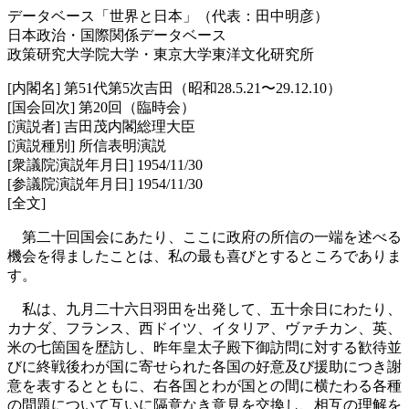
データベース「世界と日本」（代表：田中明彦）
日本政治・国際関係データベース
政策研究大学院大学・東京大学東洋文化研究所
[内閣名] 第51代第5次吉田（昭和28.5.21〜29.12.10）
[国会回次] 第20回（臨時会）
[演説者] 吉田茂内閣総理大臣
[演説種別] 所信表明演説
[衆議院演説年月日] 1954/11/30
[参議院演説年月日] 1954/11/30
[全文]
第二十回国会にあたり、ここに政府の所信の一端を述べる
機会を得ましたことは、私の最も喜びとするところでありま
す。
私は、九月二十六日羽田を出発して、五十余日にわたり、
カナダ、フランス、西ドイツ、イタリア、ヴァチカン、英、
米の七箇国を歴訪し、昨年皇太子殿下御訪問に対する歓待並
びに終戦後わが国に寄せられた各国の好意及び援助につき謝
意を表するとともに、右各国とわが国との間に横たわる各種
の問題について互いに隔意なき意見を交換し、相互の理解を