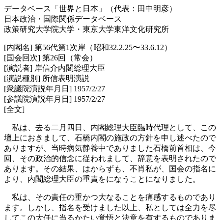
データベース「世界と日本」（代表：田中明彦）
日本政治・国際関係データベース
政策研究大学院大学・東京大学東洋文化研究所
[内閣名] 第56代第1次岸（昭和32.2.25〜33.6.12）
[国会回次] 第26回（常会）
[演説者] 岸信介内閣総理大臣
[演説種別] 所信表明演説
[衆議院演説年月日] 1957/2/27
[参議院演説年月日] 1957/2/27
[全文]
私は、去る二月四日、内閣総理大臣臨時代理として、この
壇上におきまして、石橋内閣の施政の方針を申し述べたので
ありますが、当時病気静養中でありました石橋前首相は、今
回、その政治的信念に従われまして、辞意を表明されたので
あります。その結果、はからずも、不肖私が、国会の指名に
より、内閣総理大臣の重責をになうことになりました。
私は、その責任の重かつ大なることを痛感するものであり
ます。しかし、指名を受けました以上、私としては全力を尽
してこの大任に当るかたい覚悟と決意を有するものでありま