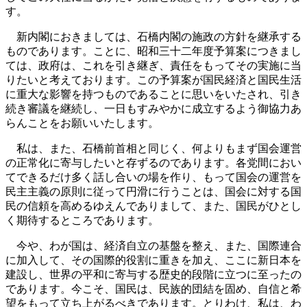
す。
新内閣におきましては、石橋内閣の施政の方針を継承する
ものであります。ことに、昭和三十二年度予算案につきまし
ては、政府は、これを引き継ぎ、責任をもってその実施に当
りたいと考えております。この予算案が国民経済と国民生活
に重大な影響を持つものであることに思いをいたされ、引き
続き審議を継続し、一日もすみやかに成立するよう御協力あ
らんことをお願いいたします。
私は、また、石橋前首相と同じく、何よりもまず国会運営
の正常化に寄与したいと存ずるのであります。各党間におい
てできるだけ多く話し合いの場を作り、もって国会の運営を
民主主義の原則に従って円滑に行うことは、国会に対する国
民の信頼を高めるゆえんでありまして、また、国民がひとし
く期待するところであります。
今や、わが国は、経済自立の基盤を整え、また、国際連合
に加入して、その国際的役割に重きを加え、ここに新日本を
建設し、世界の平和に寄与する歴史的段階に立つに至ったの
であります。今こそ、国民は、民族的団結を固め、自信と希
望をもって立ち上がるべきであります。とりわけ、私は、わ