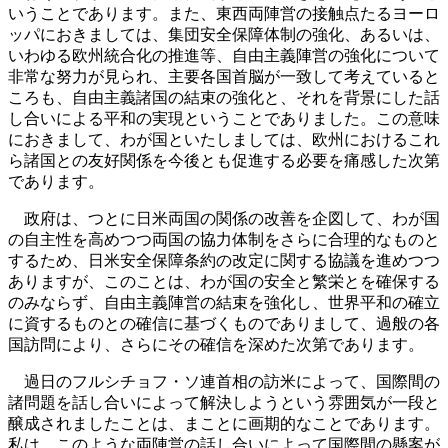
いうことであります。また、東西両陣営の接触点たるヨーロ
ッパにおきましては、集団安全保障体制の強化、あるいは、
いわゆる欧州統合化の推進等、自由主義陣営の強化について
非常な努力が見られ、主要各国首脳が一致して考えていると
ころも、自由主義諸国の結束の強化と、それを背景にした話
し合いによる平和の実現ということでありました。この意味
におきまして、わが国といたしましては、欧州におけるこれ
ら諸国との友好関係を今後とも促進する必要を痛感した次第
であります。
政府は、つとに日米両国の関係の改善を企図して、わが国
の自主性を高めつつ両国の協力体制をさらに合理的なものと
するため、日米安全保障条約の改定に関する協議を進めつつ
ありますが、このことは、わが国の安全と繁栄とを確保する
のみならず、自由主義陣営の結束を強化し、世界平和の確立
に資するものとの確信に基づくものでありまして、過般の各
国訪問により、さらにその確信を深めた次第であります。
過日のフルシチョフ・ソ連首相の訪米によって、国際間の
諸問題を話し合いによって解決しようという雰囲気が一段と
醸成されましたことは、まことに画期的なことであります。
私は、このような両陣営の話し合いによって国際間の懸案が