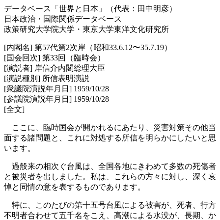
データベース「世界と日本」（代表：田中明彦）
日本政治・国際関係データベース
政策研究大学院大学・東京大学東洋文化研究所
[内閣名] 第57代第2次岸（昭和33.6.12〜35.7.19）
[国会回次] 第33回（臨時会）
[演説者] 岸信介内閣総理大臣
[演説種別] 所信表明演説
[衆議院演説年月日] 1959/10/28
[参議院演説年月日] 1959/10/28
[全文]
ここに、臨時国会が開かれるにあたり、災害対策その他当
面する諸問題と、これに対処する所信を明らかにしたいと思
います。
過般来の相次ぐ台風は、全国各地にきわめて多数の死傷者
と被災者を出しました。私は、これらの方々に対し、深く哀
悼と同情の意を表するものであります。
特に、このたびの第十五号台風による被害が、死者、行方
不明者合わせて五千名をこえ、高潮による水没が、長期、か