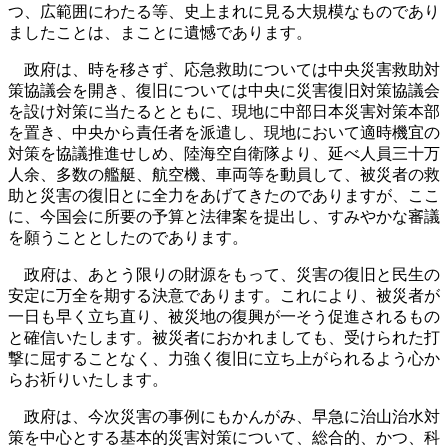
つ、広範囲にわたる等、史上まれに見る大規模なものであり
ましたことは、まことに遺憾であります。
政府は、時を移さず、応急救助については中央災害救助対
策協議会を開き、復旧については中央に災害復旧対策協議会
を設け対策に当たるとともに、現地に中部日本災害対策本部
を置き、中央から責任者を派遣し、現地において適時機宜の
対策を協議推進せしめ、陸海空自衛隊より、延べ人員三十万
人余、多数の艦艇、航空機、車両等を動員して、被災者の救
助と災害の復旧とに全力をあげてきたのでありますが、ここ
に、今国会に所要の予算と法律案を提出し、すみやかな審議
を願うこととしたのであります。
政府は、あとう限りの財源をもって、災害の復旧と民生の
安定に万全を期する決意であります。これにより、被災者が
一日も早く立ち直り、被災地の復興が一そう促進されるもの
と確信いたします。被災者におかれましても、受けられた打
撃に屈することなく、力強く復旧に立ち上がられるよう心か
らお祈りいたします。
政府は、今次災害の事例にもかんがみ、早急に治山治水対
策を中心とする基本的災害対策について、総合的、かつ、科