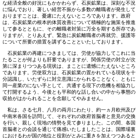
な経済全般の好況にもかかわらず、石炭鉱業は、深刻な不況
に悩んでおり、著しい経営不振から多数の離職者が発生して
おりますことは、憂慮にたえないところであります。政府
は、石炭鉱業の根本的体質改善について積極的な施策を推進
して参るとともに、その離職者対策に万全を期する所存であ
りますが、とりあえず、緊急に炭鉱離職者の再就労、援護等
について所要の措置を講ずることといたしております。
石炭鉱業の再建につきましては、労使が協力してこれに当
たることが何よりも肝要でありますが、関係労使の対立が次
第に深まりつつある現状は、まことに遺憾にたえないところ
であります。労使双方は、石炭鉱業の置かれている現状を十
分認識し、いたずらに対立意識にかられることなく、ともに
同一産業のにない手として、共通する現下の危機を相協力し
て打開するよう、今後とも平和的な話し合いの中から事態の
収拾がはかられることを念願してやみません。
私は、さる七月、八月の両月にわたり、約一ヵ月欧州及び
中南米各国を訪問して、それぞれの政府首脳者と意見の交換
を行い、親しく現地の情勢を見て参りました。この間、各国
首脳者との会談を通じて痛感いたしましたことは、国際場裏
におけるわが国の地位と役割がとみに重きを加えつつあると