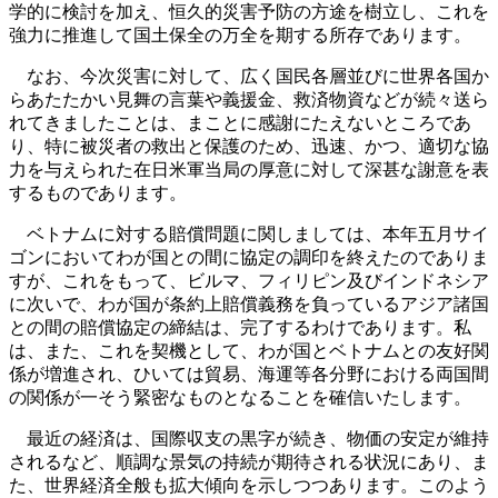
学的に検討を加え、恒久的災害予防の方途を樹立し、これを
強力に推進して国土保全の万全を期する所存であります。
なお、今次災害に対して、広く国民各層並びに世界各国か
らあたたかい見舞の言葉や義援金、救済物資などが続々送ら
れてきましたことは、まことに感謝にたえないところであ
り、特に被災者の救出と保護のため、迅速、かつ、適切な協
力を与えられた在日米軍当局の厚意に対して深甚な謝意を表
するものであります。
ベトナムに対する賠償問題に関しましては、本年五月サイ
ゴンにおいてわが国との間に協定の調印を終えたのでありま
すが、これをもって、ビルマ、フィリピン及びインドネシア
に次いで、わが国が条約上賠償義務を負っているアジア諸国
との間の賠償協定の締結は、完了するわけであります。私
は、また、これを契機として、わが国とベトナムとの友好関
係が増進され、ひいては貿易、海運等各分野における両国間
の関係が一そう緊密なものとなることを確信いたします。
最近の経済は、国際収支の黒字が続き、物価の安定が維持
されるなど、順調な景気の持続が期待される状況にあり、ま
た、世界経済全般も拡大傾向を示しつつあります。このよう