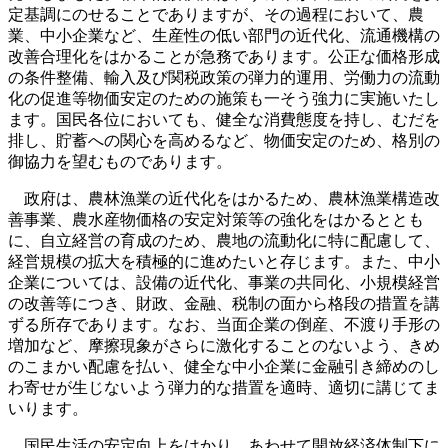
定基調にのせることでありますが、その過程において、農
業、中小企業など、生産性の低い部門の近代化、流通機構の
改善合理化をはかることが急務であります。公正な価格形成
の条件整備、輸入及び関税政策の弾力的運用、労働力の流動
化の促進等物価安定のための施策も一そう強力に実施いたし
ます。国民各位においても、健全な消費態度を持し、むだを
排し、貯蓄への関心を高めるなど、物価安定のため、格別の
御協力を望むものであります。
政府は、農林漁業の近代化をはかるため、農林漁業構造改
善事業、農水産物価格の安定対策等の強化をはかるととも
に、自立経営の育成のため、農地の流動化に特に配慮して、
経営規模の拡大を積極的に進めたいと存じます。また、中小
企業については、設備の近代化、事業の共同化、小規模経営
の改善等につき、財政、金融、税制の面から格段の措置を講
ずる所存であります。なお、当面企業の倒産、不渡り手形の
増加など、摩擦現象がさらに激化することのないよう、きめ
のこまかい配慮を払い、健全な中小企業に金融引き締めのし
わ寄せが生じないよう弾力的な措置を適時、適切に講じてま
いります。
国民生活の安定向上をはかり、あわせて開放経済体制下に