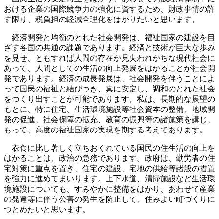
おける企業の国際競争力の強化に資するため、財政事情の許
す限り、税負担の軽減合理化をはかりたいと思います。
経済開発と均衡のとれた社会開発は、福祉国家の建設を目
ざす各国の共通の課題であります。経済と技術が巨大な歩み
を見せ、ともすれば人間の存在が見失われがちな現代社会に
あって、人間としての生活の向上発展をはかることが社会開
発であります。経済の成長発展は、社会開発を伴うことによ
って国民の福祉と結びつき、真に安定し、調和のとれた社会
をつくり出すことが可能であります。私は、長期的な展望の
もとに、特に住宅、生活環境施設等社会資本の整備、地域開
発の促進、社会保障の拡充、教育の振興等の諸施策を講じ、
もって、高度の福祉国家の実現を期する考えであります。
衣食に比し著しく立ちおくれている国民の住生活の向上を
はかることは、政治の急務であります。政府は、勤労者の住
宅対策に重点を置き、住宅の建設、宅地の供給等諸般の措置
を強力に進めてまいります。上下水道、清掃施設など生活環
境施設についても、すみやかに整備をはかり、あわせて産業
の発達等に伴う公害の発生を防止して、住みよい町づくりに
つとめたいと思います。