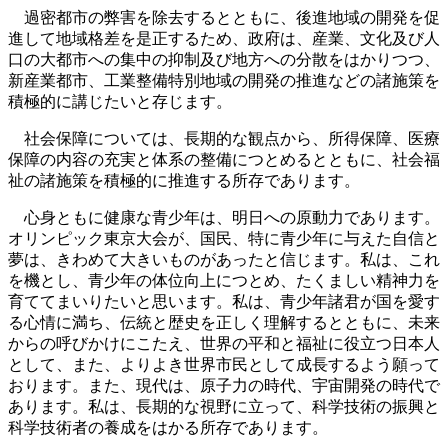
過密都市の弊害を除去するとともに、後進地域の開発を促
進して地域格差を是正するため、政府は、産業、文化及び人
口の大都市への集中の抑制及び地方への分散をはかりつつ、
新産業都市、工業整備特別地域の開発の推進などの諸施策を
積極的に講じたいと存じます。
社会保障については、長期的な観点から、所得保障、医療
保障の内容の充実と体系の整備につとめるとともに、社会福
祉の諸施策を積極的に推進する所存であります。
心身ともに健康な青少年は、明日への原動力であります。
オリンピック東京大会が、国民、特に青少年に与えた自信と
夢は、きわめて大きいものがあったと信じます。私は、これ
を機とし、青少年の体位向上につとめ、たくましい精神力を
育ててまいりたいと思います。私は、青少年諸君が国を愛す
る心情に満ち、伝統と歴史を正しく理解するとともに、未来
からの呼びかけにこたえ、世界の平和と福祉に役立つ日本人
として、また、よりよき世界市民として成長するよう願って
おります。また、現代は、原子力の時代、宇宙開発の時代で
あります。私は、長期的な視野に立って、科学技術の振興と
科学技術者の養成をはかる所存であります。