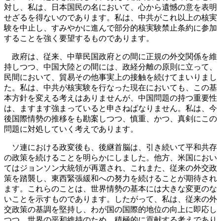
対し、私は、日本国民の名において、心から遺憾の意を表明
せざるを得ないのであります。私は、中共がこれ以上の核実
験を中止し、すみやかに進んで部分的核実験禁止条約に参加
することを強く要望するものであります。
政府は、従来、中華民国政府との間に正規の外交関係を維
持しつつ、中国大陸との間には、政経分離の原則に立って、
民間において、貿易その他事実上の接触を続けてまいりまし
た。私は、中共が核実験を行なった現在においても、この基
本方針を変える考えはありませんが、中国問題の持つ重要性
は、ますます強まっていると申さねばなりません。私は、今
後国際情勢の推移をも勘案しつつ、慎重、かつ、真剣にこの
問題に対処していく考えであります。
ソ連における政変後も、後継首脳は、引き続いて平和共存
の政策を続けることを明らかにしました。他方、米国におい
てはジョンソン大統領が再選され、これまた、従来の外交政
策を踏襲し、東西緊張緩和への努力を続けることが期待され
ます。これらのことは、世界情勢の基本には大きな変更のな
いことを示すものであります。したがって、私は、従来の外
交政策の基調を堅持し、わが国の国際的地位の向上に即応し
つつ、世界の平和維持のため、積極的に貢献する考えであり