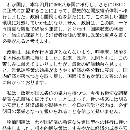
わが国は、本年四月にIMF八条国に移行し、さらにOECD
に正式に加盟することによって、歴史的な開放経済体制へ移
行しました。政府も国民も心を新たにして、この新しい国際
環境に対処していかねばなりません。政府は、この際、一そ
う慎重な態度で経済を運営し、とりわけ、国際収支の均衡
と、当面の課題として消費者物価の安定に政策の重点を置く
必要があると考えます。
政府は、経済が行き過ぎとならないよう、昨年末、経済を
引き締め基調に転じました。以来、政府、民間ともに、この
苦しみに耐えてまいりましたが、最近の経済動向を見ます
と、景気調整策の効果がようやく経済の各分野に浸透し、国
内経済が落ちつきを取り戻し、国際収支も次第に改善の方向
に向かっております。
私は、政府が国民各位の協力を得つつ、今後も適切な調整
措置を忍耐強く続けていくことによって、近い将来には明る
い安定した経済成長が期待され、今日の苦労と努力は、必ず
明日の繁栄となって報いられることを信じて疑いません。
物価問題は、わが国経済の急速な先進国型への移行に伴い
発生しました。根本的解決策は、すみやかに経済の成長を安