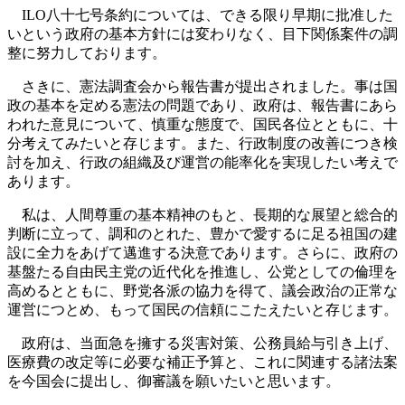
ILO八十七号条約については、できる限り早期に批准した
いという政府の基本方針には変わりなく、目下関係案件の調
整に努力しております。
さきに、憲法調査会から報告書が提出されました。事は国
政の基本を定める憲法の問題であり、政府は、報告書にあら
われた意見について、慎重な態度で、国民各位とともに、十
分考えてみたいと存じます。また、行政制度の改善につき検
討を加え、行政の組織及び運営の能率化を実現したい考えで
あります。
私は、人間尊重の基本精神のもと、長期的な展望と総合的
判断に立って、調和のとれた、豊かで愛するに足る祖国の建
設に全力をあげて邁進する決意であります。さらに、政府の
基盤たる自由民主党の近代化を推進し、公党としての倫理を
高めるとともに、野党各派の協力を得て、議会政治の正常な
運営につとめ、もって国民の信頼にこたえたいと存じます。
政府は、当面急を擁する災害対策、公務員給与引き上げ、
医療費の改定等に必要な補正予算と、これに関連する諸法案
を今国会に提出し、御審議を願いたいと思います。