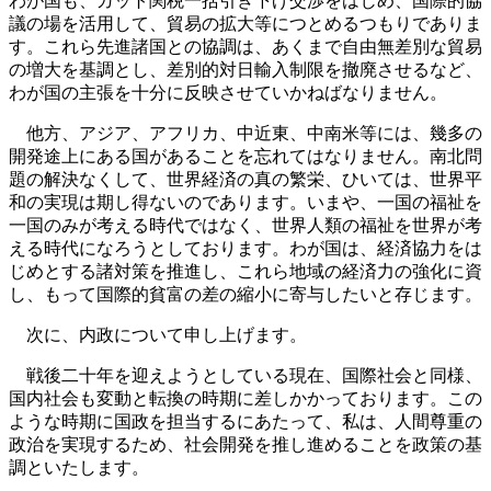
わが国も、ガット関税一括引き下げ交渉をはじめ、国際的協
議の場を活用して、貿易の拡大等につとめるつもりでありま
す。これら先進諸国との協調は、あくまで自由無差別な貿易
の増大を基調とし、差別的対日輸入制限を撤廃させるなど、
わが国の主張を十分に反映させていかねばなりません。
他方、アジア、アフリカ、中近東、中南米等には、幾多の
開発途上にある国があることを忘れてはなりません。南北問
題の解決なくして、世界経済の真の繁栄、ひいては、世界平
和の実現は期し得ないのであります。いまや、一国の福祉を
一国のみが考える時代ではなく、世界人類の福祉を世界が考
える時代になろうとしております。わが国は、経済協力をは
じめとする諸対策を推進し、これら地域の経済力の強化に資
し、もって国際的貧富の差の縮小に寄与したいと存じます。
次に、内政について申し上げます。
戦後二十年を迎えようとしている現在、国際社会と同様、
国内社会も変動と転換の時期に差しかかっております。この
ような時期に国政を担当するにあたって、私は、人間尊重の
政治を実現するため、社会開発を推し進めることを政策の基
調といたします。