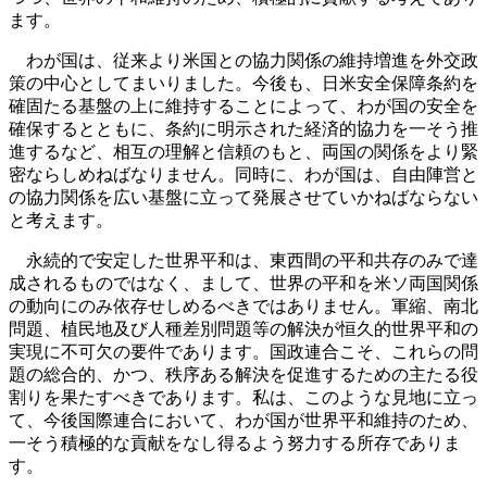
ます。
わが国は、従来より米国との協力関係の維持増進を外交政
策の中心としてまいりました。今後も、日米安全保障条約を
確固たる基盤の上に維持することによって、わが国の安全を
確保するとともに、条約に明示された経済的協力を一そう推
進するなど、相互の理解と信頼のもと、両国の関係をより緊
密ならしめねばなりません。同時に、わが国は、自由陣営と
の協力関係を広い基盤に立って発展させていかねばならない
と考えます。
永続的で安定した世界平和は、東西間の平和共存のみで達
成されるものではなく、まして、世界の平和を米ソ両国関係
の動向にのみ依存せしめるべきではありません。軍縮、南北
問題、植民地及び人種差別問題等の解決が恒久的世界平和の
実現に不可欠の要件であります。国政連合こそ、これらの問
題の総合的、かつ、秩序ある解決を促進するための主たる役
割りを果たすべきであります。私は、このような見地に立っ
て、今後国際連合において、わが国が世界平和維持のため、
一そう積極的な貢献をなし得るよう努力する所存でありま
す。