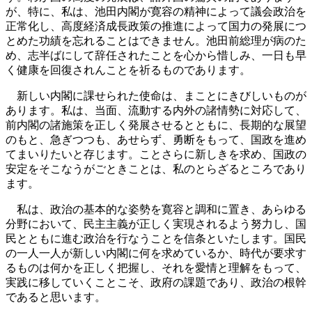
が、特に、私は、池田内閣が寛容の精神によって議会政治を
正常化し、高度経済成長政策の推進によって国力の発展につ
とめた功績を忘れることはできません。池田前総理が病のた
め、志半ばにして辞任されたことを心から惜しみ、一日も早
く健康を回復されんことを祈るものであります。
新しい内閣に課せられた使命は、まことにきびしいものが
あります。私は、当面、流動する内外の諸情勢に対応して、
前内閣の諸施策を正しく発展させるとともに、長期的な展望
のもと、急ぎつつも、あせらず、勇断をもって、国政を進め
てまいりたいと存じます。ことさらに新しきを求め、国政の
安定をそこなうがごときことは、私のとらざるところであり
ます。
私は、政治の基本的な姿勢を寛容と調和に置き、あらゆる
分野において、民主主義が正しく実現されるよう努力し、国
民とともに進む政治を行なうことを信条といたします。国民
の一人一人が新しい内閣に何を求めているか、時代が要求す
るものは何かを正しく把握し、それを愛情と理解をもって、
実践に移していくことこそ、政府の課題であり、政治の根幹
であると思います。