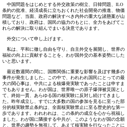
中国問題をはじめとする外交政策の樹立、日韓問題、ILO
条約の批准、経済成長に立ちおくれた社会開発の推進、物価
問題など、当面、政府の解決すべき内外の重大な諸懸案が山
積しており、政府は、国民の協力のもとに、全力をあげてこ
れらの解決に取り組んでまいる決意であります。
外交について申し上げます。
私は、平和に徹し自由を守り、自主外交を展開し、世界の
福祉の向上に貢献することを、わが国外交の基本姿勢にした
いと思います。
最近数週間の間に、国際関係に重要な影響を及ぼす幾多の
事件が発生しました。この中で、われわれ国民にとっての最
大の関心事は、中共による核爆発実験であったことは申すま
でもありません。わが国は、世界唯一の原子爆弾被災国とし
て、終始一貫、あらゆる国の核実験に反対し続けてきまし
た。昨年成立し、すでに大多数の国の参加を見るに至った部
分的核実験禁止条約は、全面核実験禁止に至る歴史的な第一
歩であります。われわれは、この条約の成立を心から祝福し
ました。わが国に隣接する中共が、このようなわが国の念願
と、世界の趨勢を無視して、あえて核実験を行なったことに