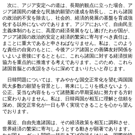
次に、アジア安定への道は、長期的観点に立った場合、ア
ジア諸国民の健全な民族的願望の達成を助長し、これら諸国
の政治的不安を除去し、社会的、経済的発展の基盤を育成強
化する以外にないのであります。アジアにおいて、自由民主
主義体制のもとに、高度の経済発展をなし遂げたわが国が、
アジア諸国の政治的安定と経済的繁栄に寄与すべき責任は、
まことに重大であると申さねばなりません。私は、このよう
な責任の自覚のもとに、今後アジア諸国との善隣友好関係を
いよいよ密接にするとともに、これら諸国に対する経済技術
協力を重点的に推進する考えであります。このため、これら
諸国首脳との友誼をさらに深めてまいりたいと存じます。
日韓問題については、すみやかな国交正常化を望む両国国
民大多数の願望を背景とし、将来にしこりを残さないよう、
公正、妥当な内容をもって諸懸案の早期妥結に努力する方針
に変わりありません。私は、日韓両国が相互に理解と信頼を
深め、国交正常化が一日も早く実現できることを心から望ん
でおります。
最近、自由先進諸国は、その経済政策を相互に調和させ、
世界経済の繁栄に寄与しようとする動きが顕著であります。