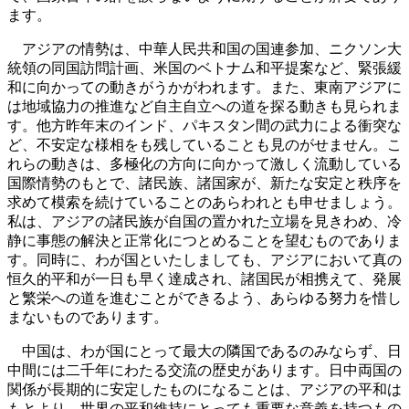
ます。
アジアの情勢は、中華人民共和国の国連参加、ニクソン大
統領の同国訪問計画、米国のベトナム和平提案など、緊張緩
和に向かっての動きがうかがわれます。また、東南アジアに
は地域協力の推進など自主自立への道を探る動きも見られま
す。他方昨年末のインド、パキスタン間の武力による衝突な
ど、不安定な様相をも残していることも見のがせません。こ
れらの動きは、多極化の方向に向かって激しく流動している
国際情勢のもとで、諸民族、諸国家が、新たな安定と秩序を
求めて模索を続けていることのあらわれとも申せましょう。
私は、アジアの諸民族が自国の置かれた立場を見きわめ、冷
静に事態の解決と正常化につとめることを望むものでありま
す。同時に、わが国といたしましても、アジアにおいて真の
恒久的平和が一日も早く達成され、諸国民が相携えて、発展
と繁栄への道を進むことができるよう、あらゆる努力を惜し
まないものであります。
中国は、わが国にとって最大の隣国であるのみならず、日
中間には二千年にわたる交流の歴史があります。日中両国の
関係が長期的に安定したものになることは、アジアの平和は
もとより、世界の平和維持にとっても重要な意義を持つもの