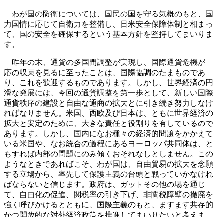
わが国の防衛については、国民の国を守る気概のもと、国
力国情に応じて自衛力を整備し、日米安全保障体制と相まっ
て、国の安全を確保するという基本方針を堅持してまいりま
す。
昨年の末、通貨の多国間調整が実現し、国際通貨危機が一
応の収束を見るに至ったことは、国際協調のたまものであ
り、これを歓迎するものであります。しかし、世界経済の円
滑な発展には、今回の通貨調整を第一歩として、新しい国際
通貨秩序の建設と自由な通商の拡大とに引き続き努力しなけ
ればなりません。米国、西欧及び日本は、ともに世界経済の
拡大と安定のために、大きな責任と役割りを有しているので
あります。しかし、国内になお種々の経済的問題をかかえて
いる米国や、なお統合の過程にあるヨーロッパ共同体は、と
もすれば内部の問題にのみ傾くおそれなしとしません。この
ようなときであればこそ、わが国は、自由貿易の拡大を念願
する立場から、率先して保護主義の台頭と戦っていかなけれ
ばならないと信じます。政府は、ガットその他の場を通じ
て、自由化の促進、関税率の引き下げ、非関税障壁の撤廃を
強く呼びかけるとともに、国際主義のもと、ますます共存的
かつ開放的な対外経済政策を推進してまいりたいと考えま