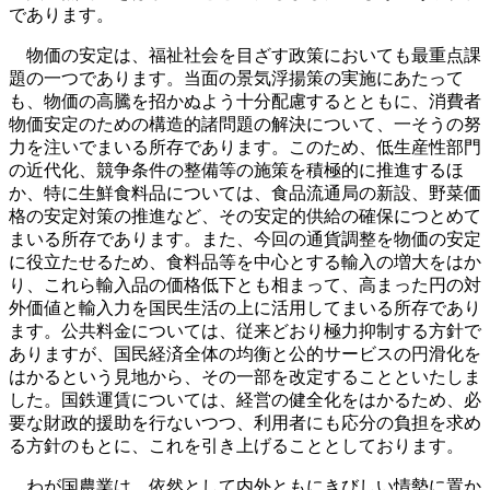
であります。
物価の安定は、福祉社会を目ざす政策においても最重点課
題の一つであります。当面の景気浮揚策の実施にあたって
も、物価の高騰を招かぬよう十分配慮するとともに、消費者
物価安定のための構造的諸問題の解決について、一そうの努
力を注いでまいる所存であります。このため、低生産性部門
の近代化、競争条件の整備等の施策を積極的に推進するほ
か、特に生鮮食料品については、食品流通局の新設、野菜価
格の安定対策の推進など、その安定的供給の確保につとめて
まいる所存であります。また、今回の通貨調整を物価の安定
に役立たせるため、食料品等を中心とする輸入の増大をはか
り、これら輸入品の価格低下とも相まって、高まった円の対
外価値と輸入力を国民生活の上に活用してまいる所存であり
ます。公共料金については、従来どおり極力抑制する方針で
ありますが、国民経済全体の均衡と公的サービスの円滑化を
はかるという見地から、その一部を改定することといたしま
した。国鉄運賃については、経営の健全化をはかるため、必
要な財政的援助を行ないつつ、利用者にも応分の負担を求め
る方針のもとに、これを引き上げることとしております。
わが国農業は、依然として内外ともにきびしい情勢に置か