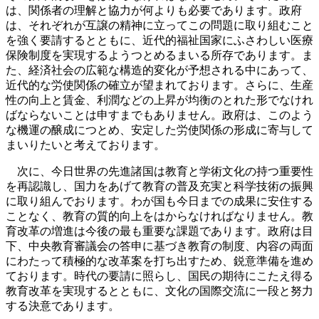
は、関係者の理解と協力が何よりも必要であります。政府
は、それぞれが互譲の精神に立ってこの問題に取り組むこと
を強く要請するとともに、近代的福祉国家にふさわしい医療
保険制度を実現するようつとめるまいる所存であります。ま
た、経済社会の広範な構造的変化が予想される中にあって、
近代的な労使関係の確立が望まれております。さらに、生産
性の向上と賃金、利潤などの上昇が均衡のとれた形でなけれ
ばならないことは申すまでもありません。政府は、このよう
な機運の醸成につとめ、安定した労使関係の形成に寄与して
まいりたいと考えております。
次に、今日世界の先進諸国は教育と学術文化の持つ重要性
を再認識し、国力をあげて教育の普及充実と科学技術の振興
に取り組んでおります。わが国も今日までの成果に安住する
ことなく、教育の質的向上をはからなければなりません。教
育改革の増進は今後の最も重要な課題であります。政府は目
下、中央教育審議会の答申に基づき教育の制度、内容の両面
にわたって積極的な改革案を打ち出すため、鋭意準備を進め
ております。時代の要請に照らし、国民の期待にこたえ得る
教育改革を実現するとともに、文化の国際交流に一段と努力
する決意であります。