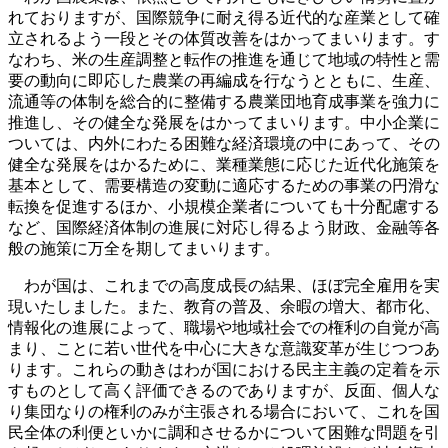
れておりますが、国際競争に耐え得る近代的な産業として確
立されるよう一段とその体質改善をはかってまいります。す
なわち、米の生産調整と転作の推進を通じて地域の特性と需
要の動向に即応した農業の再編成を行なうとともに、生産、
流通等の体制を総合的に整備する農業団地育成事業を強力に
推進し、その健全な発展をはかってまいります。中小企業に
ついては、内外にわたる困難な経済環境の中にあって、その
健全な発展をはかるために、業種業態に応じた近代化施策を
基本として、需要構造の変動に適応するための事業の円滑な
転換を促進するほか、小規模企業者についても十分配慮する
など、国際経済体制の進展に対応し得るよう財政、金融等各
般の施策に万全を期してまいります。
わが国は、これまでの高度成長の結果、ほぼ完全雇用を実
現いたしました。また、教育の普及、余暇の増大、都市化、
情報化の進展によって、職場や地域社会での権利の自覚が高
まり、ことに若い世代を中心に大きな意識変革が生じつつあ
ります。これらの動きはわが国における民主主義の定着を示
すものとして高く評価できるのでありますが、反面、個人な
り集団なりの権利のみが主張される場合において、これを国
民全体の利便といかに調和させるかについて困難な問題を引