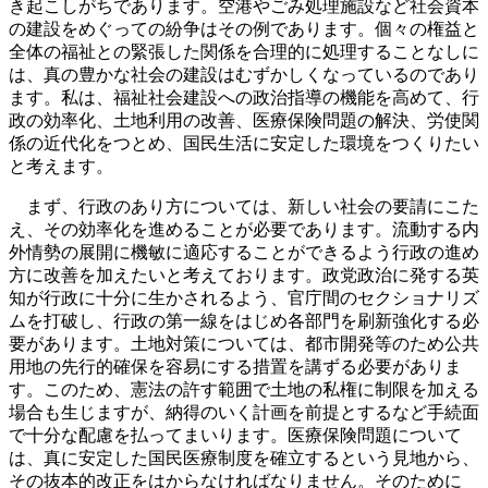
き起こしがちであります。空港やごみ処理施設など社会資本
の建設をめぐっての紛争はその例であります。個々の権益と
全体の福祉との緊張した関係を合理的に処理することなしに
は、真の豊かな社会の建設はむずかしくなっているのであり
ます。私は、福祉社会建設への政治指導の機能を高めて、行
政の効率化、土地利用の改善、医療保険問題の解決、労使関
係の近代化をつとめ、国民生活に安定した環境をつくりたい
と考えます。
まず、行政のあり方については、新しい社会の要請にこた
え、その効率化を進めることが必要であります。流動する内
外情勢の展開に機敏に適応することができるよう行政の進め
方に改善を加えたいと考えております。政党政治に発する英
知が行政に十分に生かされるよう、官庁間のセクショナリズ
ムを打破し、行政の第一線をはじめ各部門を刷新強化する必
要があります。土地対策については、都市開発等のため公共
用地の先行的確保を容易にする措置を講ずる必要がありま
す。このため、憲法の許す範囲で土地の私権に制限を加える
場合も生じますが、納得のいく計画を前提とするなど手続面
で十分な配慮を払ってまいります。医療保険問題について
は、真に安定した国民医療制度を確立するという見地から、
その抜本的改正をはからなければなりません。そのために