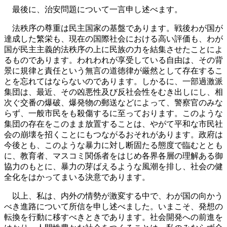
最後に、治安問題について一言申し述べます。
法秩序の尊重は民主国家の基盤であります。戦後わが国が
達成した繁栄も、現在の国際社会における高い評価も、わが
国が民主主義的法秩序の上に民族の力を結集させたことによ
るものであります。われわれが享受している自由は、その背
景に規律と責任という無言の道徳律が厳然として存在するこ
とを忘れてはならないのであります。しかるに、一部過激派
集団は、最近、その凶悪性及び反社会性をむき出しにし、相
次ぐ交番の爆破、爆発物の郵送などによって、警察官のみな
らず、一般市民をも殺傷するに至っております。このような
集団の存在をこのまま放置することは、やがて平和な市民社
会の崩壊を招くことにもつながるおそれがあります。政府は
今後とも、このような暴力に対し断固たる態度で臨むととも
に、教育者、マスコミ関係者をはじめ各界各層の理解ある御
協力のもとに、暴力の芽ばえるような風潮を排し、社会の健
全化をはかってまいる決意であります。
以上、私は、内外の情勢が激変する中で、わが国の向かう
べき進路について所信を申し述べました。いまこそ、発想の
転換を行動に移すべきときであります。社会開発への前進を