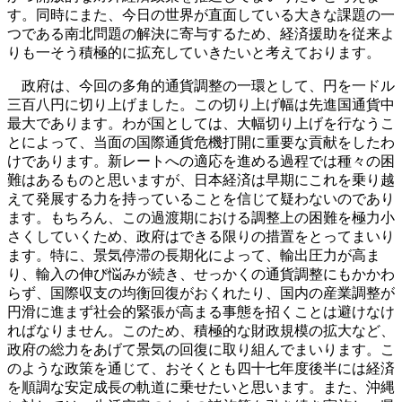
す。同時にまた、今日の世界が直面している大きな課題の一
つである南北問題の解決に寄与するため、経済援助を従来よ
りも一そう積極的に拡充していきたいと考えております。
政府は、今回の多角的通貨調整の一環として、円を一ドル
三百八円に切り上げました。この切り上げ幅は先進国通貨中
最大であります。わが国としては、大幅切り上げを行なうこ
とによって、当面の国際通貨危機打開に重要な貢献をしたわ
けであります。新レートへの適応を進める過程では種々の困
難はあるものと思いますが、日本経済は早期にこれを乗り越
えて発展する力を持っていることを信じて疑わないのであり
ます。もちろん、この過渡期における調整上の困難を極力小
さくしていくため、政府はできる限りの措置をとってまいり
ます。特に、景気停滞の長期化によって、輸出圧力が高ま
り、輸入の伸び悩みが続き、せっかくの通貨調整にもかかわ
らず、国際収支の均衡回復がおくれたり、国内の産業調整が
円滑に進まず社会的緊張が高まる事態を招くことは避けなけ
ればなりません。このため、積極的な財政規模の拡大など、
政府の総力をあげて景気の回復に取り組んでまいります。こ
のような政策を通じて、おそくとも四十七年度後半には経済
を順調な安定成長の軌道に乗せたいと思います。また、沖縄