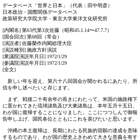
データベース「世界と日本」（代表：田中明彦）
日本政治・国際関係データベース
政策研究大学院大学・東京大学東洋文化研究所
[内閣名] 第63代第3次佐藤（昭和45.1.14〜47.7.7）
[国会回次] 第68回（常会）
[演説者] 佐藤榮作内閣総理大臣
[演説種別] 施政方針演説
[衆議院演説年月日] 1972/1/29
[参議院演説年月日] 1972/1/29
[全文]
新しい年を迎え、第六十八回国会が開かれるにあたり、所
信を申し述べたいと存じます。
まず、戦後二十有余年の長きにわたって、米国の施政権下
に置かれてきた琉球諸島及び大東諸島は、本年五月十五日、
わが国に復帰することになりました。ここにつつしんで御報
告申し上げ、国民各位とともにこれを喜びたいと思います。
沖縄の本土復帰は、長期にわたる民族的宿願の達成を意味
するものであり、わが国の歴史上きわめて大きな意義を有す