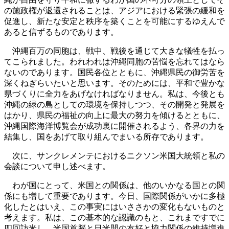
の施政権が返還されることは、アジアにおける緊張の緩和を
促進し、新たな安定と秩序を築くことを可能にするゆえんで
あると信ずるものであります。
沖縄百万の同胞は、戦中、戦後を通じて大きな犠牲を払っ
てこられました。われわれは沖縄同胞の苦悩を忘れてはなら
ないのであります。国民各位とともに、沖縄県民の御労苦を
深くねぎらいたいと思います。そのためには、平和で豊かな
県づくりに全力をあげなければなりません。私は、今後とも
沖縄の緑の島としての環境を保持しつつ、その開発と発展を
はかり、県民の福祉の向上に最大の努力を傾けるとともに、
沖縄国際海洋博覧会が成功裏に開催されるよう、各界の力を
結集し、国をあげて取り組んでまいる所存であります。
次に、サンクレメンテにおけるニクソン米国大統領と私の
会談について申し述べます。
わが国にとって、米国との関係は、他のいかなる国との関
係にも増して重要であります。今日、国際関係がいかに多極
化したとはいえ、この事実にはいささかの変化もないものと
考えます。私は、この基本的な認識のもと、これまですでに
四回訪米し、米国首脳と日米間の友好と協力関係の維持増進