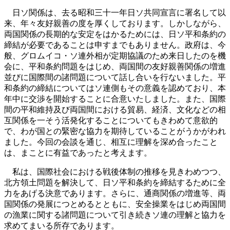
日ソ関係は、去る昭和三十一年日ソ共同宣言に署名して以
来、年々友好親善の度を厚くしております。しかしながら、
両国関係の長期的な安定をはかるためには、日ソ平和条約の
締結が必要であることは申すまでもありません。政府は、今
般、グロムイコ・ソ連外相が定期協議のため来日したのを機
会に、平和条約問題をはじめ、両国間の友好親善関係の増進
並びに国際間の諸問題について話し合いを行ないました。平
和条約の締結についてはソ連側もその意義を認めており、本
年中に交渉を開始することに合意いたしました。また、国際
間の平和維持及び両国間における貿易、経済、文化などの相
互関係を一そう活発化することについてもきわめて意欲的
で、わが国との緊密な協力を期待していることがうかがわれ
ました。今回の会談を通じ、相互に理解を深め合ったこと
は、まことに有益であったと考えます。
私は、国際社会における戦後体制の推移を見きわめつつ、
北方領土問題を解決して、日ソ平和条約を締結するために全
力をあげる決意であります。さらに、通商関係の増進等、両
国関係の発展につとめるとともに、安全操業をはじめ両国間
の漁業に関する諸問題について引き続きソ連の理解と協力を
求めてまいる所存であります。