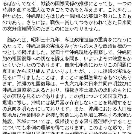
るばかりでなく、戦後の国際関係の推移にとっても、一つの
時期を画する重大なできごとであると考えます。これをなし
得たのは、沖縄県民をはじめ一億国民の英知と努力によるも
のであり、さらには、戦後一貫してつちかわれてきた日米間
の友好信頼関係のたまものにほかなりません。
顧みれば、昭和三十九年、私は政権担当の重責をになうに
あたって、沖縄返還の実現をみずからの大きな政治目標の一
つとして掲げました。翌四十年沖縄現地を視察して、沖縄同
胞の祖国復帰への切なる訴えを聞き、いよいよその決意をか
たくいたしたのであります。自来七年余にわたりこの問題に
真正面から取り組んでまいりましたが、ここに復帰の実現を
見るに至りましたことは、まことに感慨無量なるものがあり
ます。沖縄の祖国復帰は、一九六九年の日米共同声明並びに
沖縄返還協定にあるとおり、核抜き本土並みの原則のもとに
その実現を見るのであります。この点について米国政府は、
返還に際し、沖縄には核兵器が存在しないことを確認すると
の意向を明らかにしております。また、沖縄における人口密
集地及び産業開発と密接な関係にある地域に存在する米軍の
施設、区域については、復帰後できる限り整理縮小すること
についても米側の理解を得ております。このような形で、沖
縄が自由を守り平和に徹するわが国の不可分の領土としてそ