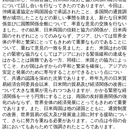
について話し合いを行なってきたのでありますが、今回は、
沖縄返還協定が両国国会で承認されたこと、多国間の通貨調
整が成功したことなどの新しい事態を踏まえ、新たな日米関
係並びに国際関係全般について、率直な意見の交換を行ない
ました。その結果、日米両国の信頼と協力の関係が、日米両
国のそれぞれにとってのみならず、アジア、ひいては世界全
体の平和と繁栄にとってもきわめて重要なものであることに
ついて、重ねて意見の一致を見ました。また、米国はわが国
との緊密な協力なくしてはアジアにおける緊張緩和の達成を
はかることは困難である一方、同様に、米国との協力によっ
てこそ、わが国はみずからの平和と繁栄を確保し、アジアの
安定と発展のために寄与することができるという点につい
て、共通の認識を深めた次第であります。昨年九月の日米貿
易経済合同委員会以来、日米間の貿易及び経済関係の改善に
ついて大きな進展が見られつつありますが、かかる緊密な経
済関係を一そう円滑にすることは、両国の友好親善関係の強
化のみならず、世界全体の経済発展にとってもきわめて重要
であります。また、日米両国は他の諸国とともに、通貨制度
の改善、世界貿易の拡大及び発展途上国に対する援助につい
て、さらに努力を重ねる必要があります。この点は今回の会
談においてもあらためて強調されたところであります。