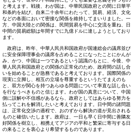
と考えます。戦後、わが国は、中華民国政府との間に日華平
和条約を結び、自来二十余年にわたって、貿易、経済、文化
などの各面において密接な関係を維持してまいりました。一
方、中国大陸との関係は、民間貿易を中心に交流を重ね、日
中間の貿易総額は年間すでに九億ドルに達しようとしており
ます。
政府は、昨年、中華人民共和国政府が国連総会の議席並び
に安全保障理事会の議席を占めることになったことにかんが
み、かつ、中国は一つであるという認識のもとに、今後、中
華人民共和国政府との関係の正常化のため、政府間の話し合
いを始めることが急務であると考えております。国際関係の
現実に立脚し、相互の立場を尊重するというたてまえのも
と、双方が関心を持つあらゆる問題について率直な話し合い
を行なうべきものと信じます。わが国の真意について、中国
側に誤解や不信感があるなら、政府としてはあらゆる努力を
払ってこれを解消したいと考えております。日中間の諸問題
は、正常化交渉の過程で、おのずから解決の道が見出される
ものと確信いたします。政府は、一日も早く日中間に善隣友
好関係を樹立し、相携えてアジアの平和と繁栄に寄与する日
の来ることを衷心より希望するものであります。