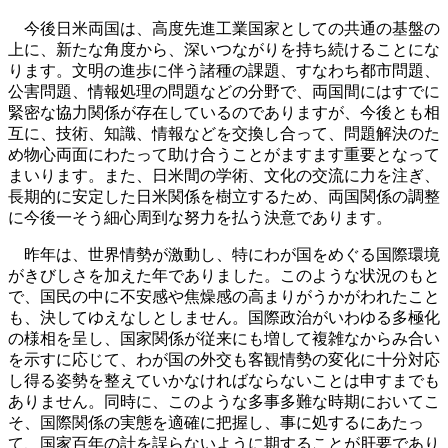
今後日米両国は、高度先進工業国家としての共通の基盤の
上に、新たな角度から、深いつながりを持ち続けることにな
ります。文明の進歩に伴う諸種の課題、すなわち都市問題、
公害問題、情報処理の問題などの分野で、両国間にはすでに
緊密な協力関係が存在しているのでありますが、今後とも相
互に、技術、知識、情報などを交換し合って、問題解決のた
め物心両面にわたって助け合うことがますます重要となって
まいります。また、日米間の学術、文化の交流に力を注ぎ、
長期的に安定した日米関係を樹立するため、両国関係の調整
に今後一そう細心周到な努力を払う決意であります。
昨年は、世界情勢が激動し、特にわが国をめぐる国際環境
がきびしさを加えた年でありました。このような状況のもと
で、国民の中に不安感や焦燥感の高まりがうかがわれたこと
も、決してゆえなしとしません。国際政治がいわゆる多極化
の様相を呈し、国家関係が従来にも増して複雑なからみ合い
を示すに応じて、わが国の外交も客観情勢の変化に十分対応
し得る姿勢を整えていかなければならないことは申すまでも
ありません。同時に、このような多事多難な時期においてこ
そ、国際関係の実態を適確に把握し、事に処するにあたっ
て、国家百年の計を誤らないように期することが肝要であり