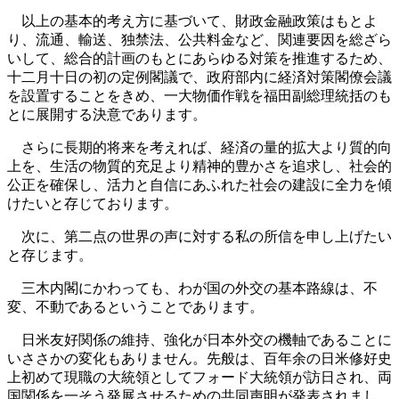
以上の基本的考え方に基づいて、財政金融政策はもとよ
り、流通、輸送、独禁法、公共料金など、関連要因を総ざら
いして、総合的計画のもとにあらゆる対策を推進するため、
十二月十日の初の定例閣議で、政府部内に経済対策閣僚会議
を設置することをきめ、一大物価作戦を福田副総理統括のも
とに展開する決意であります。
さらに長期的将来を考えれば、経済の量的拡大より質的向
上を、生活の物質的充足より精神的豊かさを追求し、社会的
公正を確保し、活力と自信にあふれた社会の建設に全力を傾
けたいと存じております。
次に、第二点の世界の声に対する私の所信を申し上げたい
と存じます。
三木内閣にかわっても、わが国の外交の基本路線は、不
変、不動であるということであります。
日米友好関係の維持、強化が日本外交の機軸であることに
いささかの変化もありません。先般は、百年余の日米修好史
上初めて現職の大統領としてフォード大統領が訪日され、両
国関係を一そう発展させるための共同声明が発表されまし