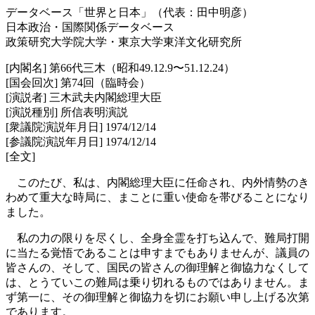
データベース「世界と日本」（代表：田中明彦）
日本政治・国際関係データベース
政策研究大学院大学・東京大学東洋文化研究所
[内閣名] 第66代三木（昭和49.12.9〜51.12.24）
[国会回次] 第74回（臨時会）
[演説者] 三木武夫内閣総理大臣
[演説種別] 所信表明演説
[衆議院演説年月日] 1974/12/14
[参議院演説年月日] 1974/12/14
[全文]
このたび、私は、内閣総理大臣に任命され、内外情勢のき
わめて重大な時局に、まことに重い使命を帯びることになり
ました。
私の力の限りを尽くし、全身全霊を打ち込んで、難局打開
に当たる覚悟であることは申すまでもありませんが、議員の
皆さんの、そして、国民の皆さんの御理解と御協力なくして
は、とうていこの難局は乗り切れるものではありません。ま
ず第一に、その御理解と御協力を切にお願い申し上げる次第
であります。