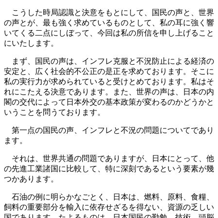
こうした時局認識と決意をもとにして、国民の声と、世界
の声とが、最も強く求めているものとして、私の耳に強く響
いてくる二点にしぼって、今回は私の所信を申し上げること
にいたします。
まず、国民の声は、インフレ克服と不況防止による経済の
安定と、広く社会的不公正の是正を求めております。そこに
私の実行力が求められていると受けとめております。私はそ
れにこたえる決意であります。また、世界の声は、日本の内
閣の交代によって日本外交の基本政策が変わるのかどうかと
いうことを問うております。
第一点の国民の声、インフレと不況の問題についてであり
ます。
それは、世界共通の問題でありますが、日本にとって、他
の先進工業諸国に比較して、特に深刻であるという要素が幾
つかあります。
石油の例に明らかなごとく、日本は、燃料、原料、食糧、
飼料の重要部分を輸入に依存せざるを得ない、資源の乏しい
国であります。たよるものは、日本国民の勤勉、技術、頭脳