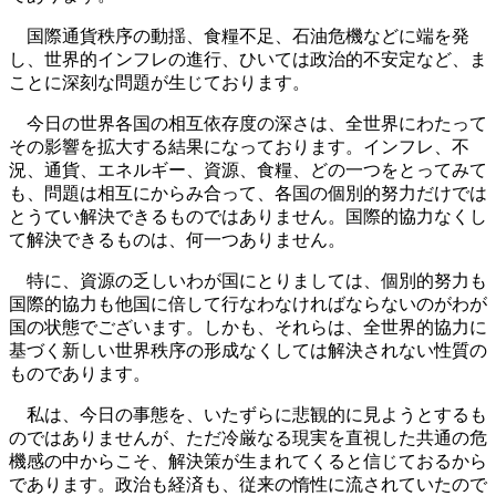
国際通貨秩序の動揺、食糧不足、石油危機などに端を発
し、世界的インフレの進行、ひいては政治的不安定など、ま
ことに深刻な問題が生じております。
今日の世界各国の相互依存度の深さは、全世界にわたって
その影響を拡大する結果になっております。インフレ、不
況、通貨、エネルギー、資源、食糧、どの一つをとってみて
も、問題は相互にからみ合って、各国の個別的努力だけでは
とうてい解決できるものではありません。国際的協力なくし
て解決できるものは、何一つありません。
特に、資源の乏しいわが国にとりましては、個別的努力も
国際的協力も他国に倍して行なわなければならないのがわが
国の状態でございます。しかも、それらは、全世界的協力に
基づく新しい世界秩序の形成なくしては解決されない性質の
ものであります。
私は、今日の事態を、いたずらに悲観的に見ようとするも
のではありませんが、ただ冷厳なる現実を直視した共通の危
機感の中からこそ、解決策が生まれてくると信じておるから
であります。政治も経済も、従来の惰性に流されていたので