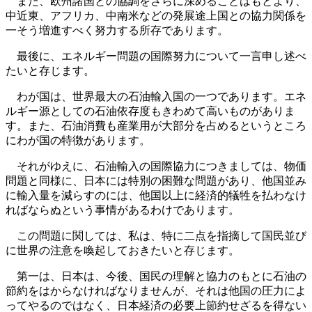
また、欧州諸国との協調をさらに深めることはもとより、
中近東、アフリカ、中南米などの発展途上国との協力関係を
一そう増進すべく努力する所存であります。
最後に、エネルギー問題の国際努力について一言申し述べ
たいと存じます。
わが国は、世界最大の石油輸入国の一つであります。エネ
ルギー源としての石油依存度もきわめて高いものがありま
す。また、石油消費も産業用が大部分を占めるというところ
にわが国の特徴があります。
それがゆえに、石油輸入の国際協力につきましては、物価
問題と同様に、日本には特別の困難な問題があり、他国並み
に輸入量を減らすのには、他国以上に経済的犠牲を払わなけ
ればならぬという事情があるわけであります。
この問題に関しては、私は、特に二点を指摘して国民並び
に世界の注意を喚起しておきたいと存じます。
第一は、日本は、今後、国民の理解と協力のもとに石油の
節約をはからなければなりませんが、それは他国の圧力によ
ってやるのではなく、日本経済の必要上節約せざるを得ない