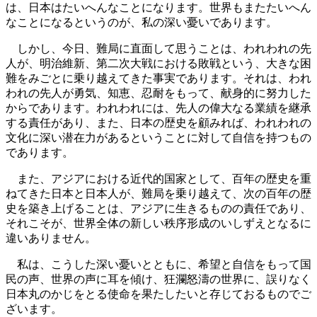
は、日本はたいへんなことになります。世界もまたたいへん
なことになるというのが、私の深い憂いであります。
しかし、今日、難局に直面して思うことは、われわれの先
人が、明治維新、第二次大戦における敗戦という、大きな困
難をみごとに乗り越えてきた事実であります。それは、われ
われの先人が勇気、知恵、忍耐をもって、献身的に努力した
からであります。われわれには、先人の偉大なる業績を継承
する責任があり、また、日本の歴史を顧みれば、われわれの
文化に深い潜在力があるということに対して自信を持つもの
であります。
また、アジアにおける近代的国家として、百年の歴史を重
ねてきた日本と日本人が、難局を乗り越えて、次の百年の歴
史を築き上げることは、アジアに生きるものの責任であり、
それこそが、世界全体の新しい秩序形成のいしずえとなるに
違いありません。
私は、こうした深い憂いとともに、希望と自信をもって国
民の声、世界の声に耳を傾け、狂瀾怒濤の世界に、誤りなく
日本丸のかじをとる使命を果たしたいと存じておるものでご
ざいます。