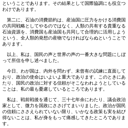
ということであります。その結果として国際協調にも役立つ
わけであります。
第二に、石油の消費節約は、産油国に圧力をかける消費国
の共同戦略としてやるのではなく、人類の共有する貴重なる
石油資源を、消費国も産油国も共同して合理的に活用しよう
という、全人類的発想の産物でなければならぬということで
あります。
以上、私は、国民の声と世界の声の一番大きな問題にしぼ
って所信を申し述べました。
今日、わが国は、内外を問わず、未曾有の試練に直面して
おり、政治の使命はいよいよ重大であります。このときにあ
たり、国民の政治に対する信頼がそこなわれようとしている
ことは、私の最も憂慮しているところであります。
私は、戦前戦後を通じて、三十七年余にわたり、議会政治
家として、微力を国政にささげてまいりました。政治が国民
の信頼にささえられていない限り、いかなる政策も実を結び
得ないことは、私が身をもって痛感してきたところでありま
す。