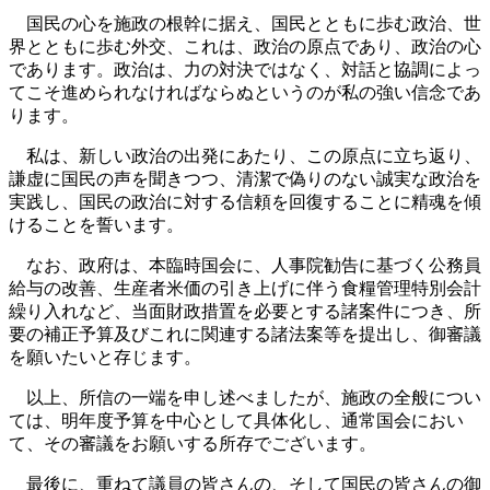
国民の心を施政の根幹に据え、国民とともに歩む政治、世
界とともに歩む外交、これは、政治の原点であり、政治の心
であります。政治は、力の対決ではなく、対話と協調によっ
てこそ進められなければならぬというのが私の強い信念であ
ります。
私は、新しい政治の出発にあたり、この原点に立ち返り、
謙虚に国民の声を聞きつつ、清潔で偽りのない誠実な政治を
実践し、国民の政治に対する信頼を回復することに精魂を傾
けることを誓います。
なお、政府は、本臨時国会に、人事院勧告に基づく公務員
給与の改善、生産者米価の引き上げに伴う食糧管理特別会計
繰り入れなど、当面財政措置を必要とする諸案件につき、所
要の補正予算及びこれに関連する諸法案等を提出し、御審議
を願いたいと存じます。
以上、所信の一端を申し述べましたが、施政の全般につい
ては、明年度予算を中心として具体化し、通常国会におい
て、その審議をお願いする所存でございます。
最後に、重ねて議員の皆さんの、そして国民の皆さんの御