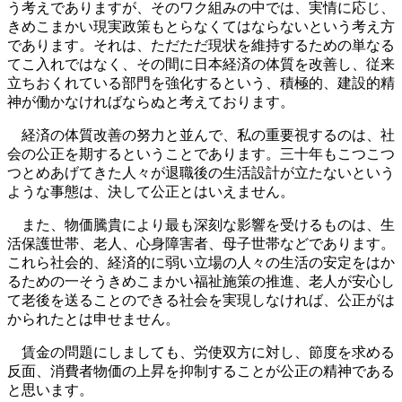
う考えでありますが、そのワク組みの中では、実情に応じ、
きめこまかい現実政策もとらなくてはならないという考え方
であります。それは、ただただ現状を維持するための単なる
てこ入れではなく、その間に日本経済の体質を改善し、従来
立ちおくれている部門を強化するという、積極的、建設的精
神が働かなければならぬと考えております。
経済の体質改善の努力と並んで、私の重要視するのは、社
会の公正を期するということであります。三十年もこつこつ
つとめあげてきた人々が退職後の生活設計が立たないという
ような事態は、決して公正とはいえません。
また、物価騰貴により最も深刻な影響を受けるものは、生
活保護世帯、老人、心身障害者、母子世帯などであります。
これら社会的、経済的に弱い立場の人々の生活の安定をはか
るための一そうきめこまかい福祉施策の推進、老人が安心し
て老後を送ることのできる社会を実現しなければ、公正がは
かられたとは申せません。
賃金の問題にしましても、労使双方に対し、節度を求める
反面、消費者物価の上昇を抑制することが公正の精神である
と思います。