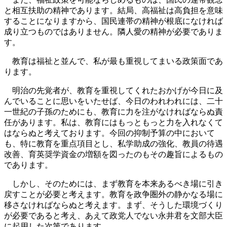
と相互扶助の精神であります。結局、高福祉は高負担を意味
することになりますから、国民連帯の精神が根底になければ
成り立つものではありません。隣人愛の精神が必要でありま
す。
教育は福祉と並んで、私が最も重視してまいる政策面であ
ります。
明治の先覚者が、教育を重視してくれたおかげが今日に及
んでいることに思いをいたせば、今日のわれわれには、二十
一世紀の子孫のためにも、教育に力を注がなければならぬ責
任があります。私は、教育にはもっともっと力を入れなくて
はならぬと考えております。今回の抑制予算の中において
も、特に教育を重点項目とし、私学助成の強化、教員の待遇
改善、育英奨学資金の増額を図ったのもその趣旨によるもの
であります。
しかし、そのためには、まず教育を本来あるべき場に引き
戻すことが必要と考えます。教育を政争圏外の静かなる場に
移さなければならぬと考えます。まず、そうした環境づくり
が必要であると考え、あえて政党人でない永井君を文部大臣
に起用した次第であります。