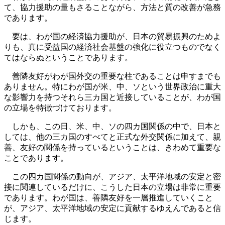
て、協力援助の量もさることながら、方法と質の改善が急務
であります。
要は、わが国の経済協力援助が、日本の貿易振興のためよ
りも、真に受益国の経済社会基盤の強化に役立つものでなく
てはならぬということであります。
善隣友好がわが国外交の重要な柱であることは申すまでも
ありません。特にわが国が米、中、ソという世界政治に重大
な影響力を持つそれら三カ国と近接していることが、わが国
の立場を特徴づけております。
しかも、この日、米、中、ソの四カ国関係の中で、日本と
しては、他の三カ国のすべてと正式な外交関係に加えて、親
善、友好の関係を持っているということは、きわめて重要な
ことであります。
この四カ国関係の動向が、アジア、太平洋地域の安定と密
接に関連しているだけに、こうした日本の立場は非常に重要
であります。わが国は、善隣友好を一層推進していくこと
が、アジア、太平洋地域の安定に貢献するゆえんであると信
じます。