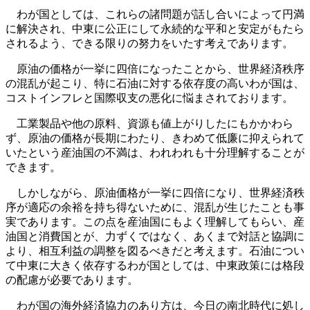
わが国としては、これらの諸問題が話し合いによって円満
に解決され、中東に公正にして永続的な平和と安定がもたら
されるよう、できる限りの努力をいたす考えであります。
原油の価格が一挙に四倍になったことから、世界経済秩序
の混乱が起こり、特に石油に対する依存度の高いわが国は、
コストインフレと国際収支の悪化に悩まされております。
工業製品や他の原料、資源も値上がりしたにもかかわら
ず、原油の価格が長期にわたり、きわめて低廉に抑えられて
いたという産油国の不満は、われわれも十分理解することが
できます。
しかしながら、原油価格が一挙に四倍になり、世界経済秩
序が適応の余裕を持ち得ないために、混乱が生じたことも事
実であります。この点を産油国にもよく理解してもらい、産
油国と消費国とが、力ずくではなく、あくまで対話と協調に
より、相互利益の調整を図るべきだと考えます。石油につい
て中東に大きく依存するわが国としては、中東政策には格段
の配慮が必要であります。
わが国の海外経済協力のあり方は、今日の南北時代に処し