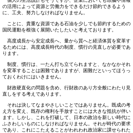
個人の生活設計もそうですが、企業においても頭脳や情報
の活用によって資源と労働力をできるだけ節約できるよう
に、工夫、努力しなければなりません。
ことに、貴重な資源である石油を少しでも節約するための
国民運動を根強く展開いたしたいと考えております。
高度成長から安定成長へ、量から質へと経済体質を変革す
るためには、高度成長時代の制度、慣行の見直しが必要であ
ります。
制度、慣行は、一たん打ち立てられますと、なかなかそれ
を変革することは困難でありますが、困難だといってほうっ
ておくわけにはいきません。
財政硬直化の問題を含め、行財政のあり方全般にわたり見
直しをする考えであります。
それは決してなまやさしいことではありません。既成の考
え方を変え、既存の権利を手放すことには大きな抵抗が伴い
ます。しかし、これを打破して、日本の政治を新しい時代に
ふさわしいものにしなければなりません。それが時代の要求
であり、これにこたえることがわれわれ政治家に課せられた