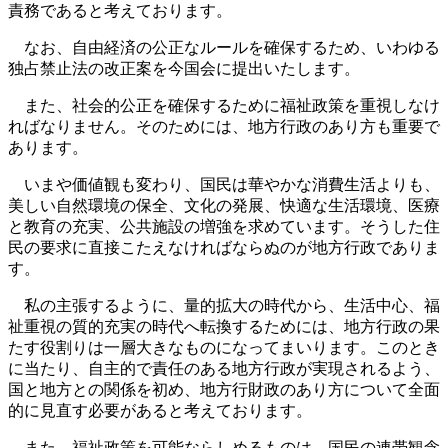
責務であると考えております。
なお、自由経済の公正なルールを確保するため、いわゆる
独占禁止法の改正案を今国会に提出いたします。
また、社会的公正を確保するために福祉政策を重視しなけ
ればなりません。そのためには、地方行政のあり方も重要で
あります。
いまや価値観も変わり、国民は華やかな消費生活よりも、
美しい自然環境の保全、文化の発展、快適な生活環境、医療
と教育の充実、公共施設の増強を求めています。そうした住
民の要求に直接こたえなければならぬのが地方行政でありま
す。
私の主張するように、量的拡大の時代から、生活中心、福
祉重視の質的充実の時代へ転換するためには、地方行政の果
たす役割りは一層大きなものになってまいります。このとき
に当たり、自主的で責任のある地方行政が実現されるよう、
国と地方との関係を初め、地方行財政のあり方について全面
的に見直す必要があると考えております。
また、福祉政策を可能ならしめるものは、国民の連帯観念