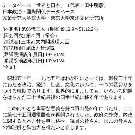
データベース「世界と日本」（代表：田中明彦）
日本政治・国際関係データベース
政策研究大学院大学・東京大学東洋文化研究所
[内閣名] 第66代三木（昭和49.12.9〜51.12.24）
[国会回次] 第75回（常会）
[演説者] 三木武夫内閣総理大臣
[演説種別] 施政方針演説
[衆議院演説年月日] 1975/1/24
[参議院演説年月日] 1975/1/24
[全文]
昭和五十年、一九七五年はわが国にとっては、戦後三十年
にわたる政治、経済、社会、文化の歩みに、一つの区切りを
つける時期であります。世界的に見ましても、いろいろ問題
をはらんだ二十世紀最後の四半世紀に移る年であります。
この内外とも重要な意義を持つ再出発の年に当たり、ここ
に第七十五回通常国会が再開されました。政府の外交、内政
に関する基本方針を申し述べ、議員の皆さん、国民の皆さん
の御理解と御協力を得たいと存じます。