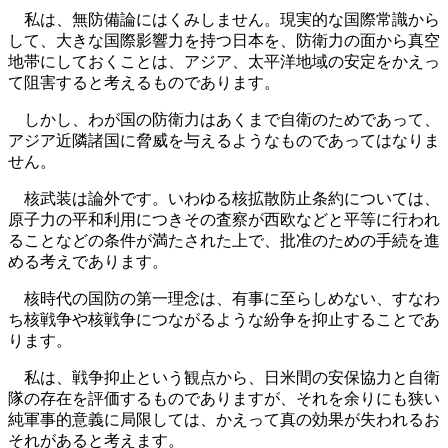
私は、無防備論にはくみしません。現実的な国際常識から
して、大きな国際影響力を持つ日本を、防衛力の面から真空
地帯にしておくことは、アジア、太平洋地域の安定をかえっ
て阻害すると考えるものであります。
しかし、わが国の防衛力はあくまで自衛のためであって、
アジア近隣諸国に脅威を与えるようなものであってはなりま
せん。
核武装は論外です。いわゆる核拡散防止条約については、
原子力の平和利用につきその査察が西欧などと平等に行われ
ることなどの条件が満たされた上で、批准のための手続を進
める考えであります。
核時代の国防の第一理念は、有事に至らしめない、すなわ
ち核戦争や核戦争につながるような紛争を抑止することであ
ります。
私は、戦争抑止という観点から、日米間の安保協力と自衛
隊の存在を評価するものでありますが、それを余りにも狭い
純軍事的意義に局限しては、かえって真の効果が失われるお
それがあると考えます。