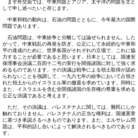
まず外交面では、中東問題とアジア、太平洋の問題を主と
して申し述べたいと存じます。
中東和戦の動向は、石油の問題とともに、今年最大の国際
問題であります。
石油問題は、中東紛争と分離しては論ぜられません。した
がって、中東戦乱の再発を防ぎ、公正にして永続的な中東和
平の達成のために、世界各国がそれぞれの立場で、これに協
力することが必要であると思います。日本としては、国連安
保理事会決議二百四十二号の実行を関係諸国に対して強く求
めるものであります。その決議は戦争による領土取得が認め
られないことを強調して、一九六七年の紛争において占領さ
れた領土からのイスラエル軍の撤退を求めています。同時に
また、イスラエルを含む全関係諸国の生存権の尊重を求める
公正な決議であると考えます。
ただ、その決議は、パレスチナ人に関しては、難民にしか
触れておりません。パレスチナ人の正当な権利は、国連憲章
に基づき承認さるべきものであります。また、エルサレム問
題は、平和的話し合いによって解決されるべきものでありま
す。