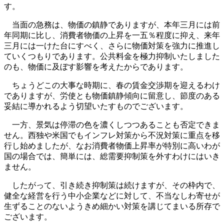
す。
当面の急務は、物価の鎮静でありますが、本年三月には前
年同期に比し、消費者物価の上昇を一五％程度に抑え、来年
三月には一けた台にすべく、さらに物価対策を強力に推進し
ていくつもりであります。公共料金を極力抑制いたしました
のも、物価に及ぼす影響を考えたからであります。
ちょうどこの大事な時期に、春の賃金交渉期を迎えるわけ
でありますが、労使とも物価鎮静傾向に留意し、節度のある
妥結に導かれるよう切望いたすものでございます。
一方、景気は停滞の色を濃くしつつあることも否定できま
せん。西独や米国でもインフレ対策から不況対策に重点を移
行し始めましたが、なお消費者物価上昇率が特別に高いわが
国の場合では、簡単には、総需要抑制策を外すわけにはいき
ません。
したがって、引き続き抑制策は続けますが、その枠内で、
健全な経営を行う中小企業などに対して、不当なしわ寄せが
生ずることのないようきめ細かい対策を講じてまいる所存で
ございます。