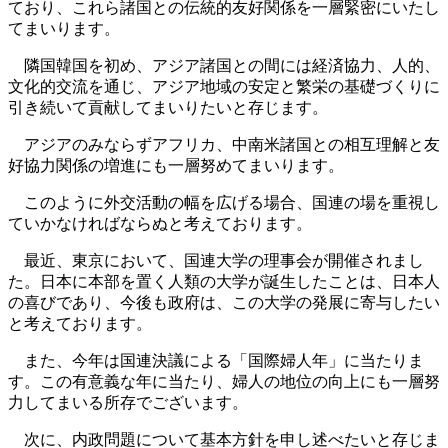
ており、これら諸国との伝統的友好関係を一層緊密にいたし
てまいります。
隣国韓国を初め、アジア諸国との間には経済協力、人的、
文化的交流を通じ、アジア地域の安定と繁栄の基礎づくりに
引き続いて貢献してまいりたいと存じます。
アジアのみならずアフリカ、中南米諸国との相互理解と友
好協力関係の増進にも一層努めてまいります。
このように外交活動の幅を広げる場合、国連の場を重視し
ていかなければならぬと考えております。
最近、東京において、国連大学の理事会が開催されまし
た。日本に本部を置く人類の大学が誕生したことは、日本人
の喜びであり、今後も政府は、この大学の発展に寄与したい
と考えております。
また、今年は国連決議による「国際婦人年」に当たりま
す。この有意義な年に当たり、婦人の地位の向上にも一層努
力してまいる所存でございます。
次に、内政問題について基本方針を申し述べたいと存じま