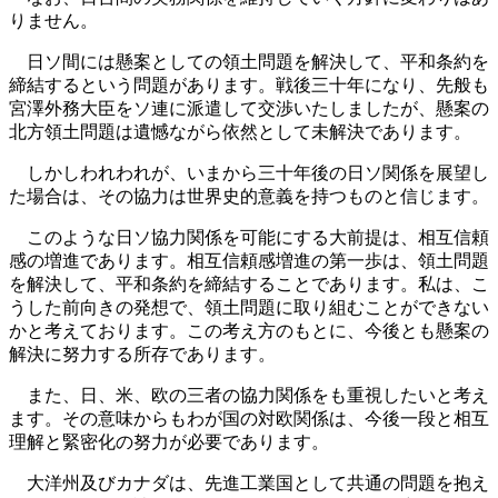
りません。
日ソ間には懸案としての領土問題を解決して、平和条約を
締結するという問題があります。戦後三十年になり、先般も
宮澤外務大臣をソ連に派遣して交渉いたしましたが、懸案の
北方領土問題は遺憾ながら依然として未解決であります。
しかしわれわれが、いまから三十年後の日ソ関係を展望し
た場合は、その協力は世界史的意義を持つものと信じます。
このような日ソ協力関係を可能にする大前提は、相互信頼
感の増進であります。相互信頼感増進の第一歩は、領土問題
を解決して、平和条約を締結することであります。私は、こ
うした前向きの発想で、領土問題に取り組むことができない
かと考えております。この考え方のもとに、今後とも懸案の
解決に努力する所存であります。
また、日、米、欧の三者の協力関係をも重視したいと考え
ます。その意味からもわが国の対欧関係は、今後一段と相互
理解と緊密化の努力が必要であります。
大洋州及びカナダは、先進工業国として共通の問題を抱え