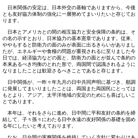
日米関係の安定は、日本外交の基軸でありますから、今後
とも友好協力体制の強化に一層努めてまいりたいと存じてお
ります。
日本とアメリカとの間の相互協力と安全保障の条約は、そ
の名の示すとおり、日米協力の基本憲章であります。従来、
ややもすると防衛力の面のみが表面に出るきらいがありまし
たが、エネルギーや食糧の問題が重視されるに至りました今
日では、経済協力などの面と、防衛力の面とが並んで条約の
本来あるべき均衡のとれた形で、両国間で認識されるように
なりましたことは歓迎さるべきことであると存じます。
日中関係が、一昨々年九月の日中共同声明に基づき、順調
に発展してまいりましたことは、両国また両国民にとっては
もとより、アジア、太平洋地域の安定のためにも喜ばしいこ
とであります。
本年は、それをさらに進め、日中間に平和友好の条約を締
結して、子々孫々にわたる日中永遠の友好関係の基礎を固め
る年にしたいと考えております。
なお、日台間の実務関係を維持していく方針に変わりはあ