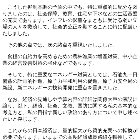
こうした抑制基調の予算の中でも、特に重点的に配分を図
りましたのは、社会保障、教育、住宅や下水などの生活基盤
の充実であります。インフレの影響をまともに受ける弱い立
場の人々を救済して、社会的公正を期することに特に配慮い
たしました。
その他の点では、次の諸点を重視いたしました。
食糧の自給力を高めるための農林漁業の増産対策、中小企
業の経営改善対策の強化などであります。
そして、特に重要なエネルギー対策としては、石油九十日
備蓄の計画的推進、原子力平和利用の促進、原子力安全局の
新設、新エネルギーの技術開発に重点を置きました。
なお、経済の見通しや予算内容の詳細は関係大臣の演説に
譲り、以下、経済、社会、文教、国防に関する私の基本的な
考え方と、私の目指す新しい政治のあり方について申し述べ
たいと存じます。
これからの日本経済は、量的拡大から質的充実への転換が
必要であります。いままでの高度経済成長路線を転換して、