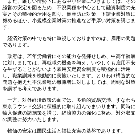
また、厳しい情勢下にある中小企業につきましては、その
経営の安定を図るため、不況業種を中心として融資制度の充
実とその積極的活用を図り、倒産防止対策、下請企業対策に
努めるほか、小規模企業対策の推進など手厚い対策を講じま
す。
経済対策の中でも特に重視しておりますのは、雇用の問題
であります。
政府は、若年労働者にその能力を発揮せしめ、中高年齢層
に対しましては、再就職の機会を与え、いやしくも雇用不安
を生ずることがないよう雇用安定資金制度を積極的に活用
し、職業訓練を機動的に実施いたします。とりわけ構造的な
問題を抱えた不況業種の離職者に対しましては、周到な対策
を講ずる考えであります。
一方、対外経済政策の面では、多角的貿易交渉、すなわち
東京ラウンド交渉に積極的に取り組んでまいります。同時に
輸入促進の諸施策を講じ、経済協力の強化に努め、対外収支
の調整に努力いたします。
物価の安定は国民生活と福祉充実の基盤であります。