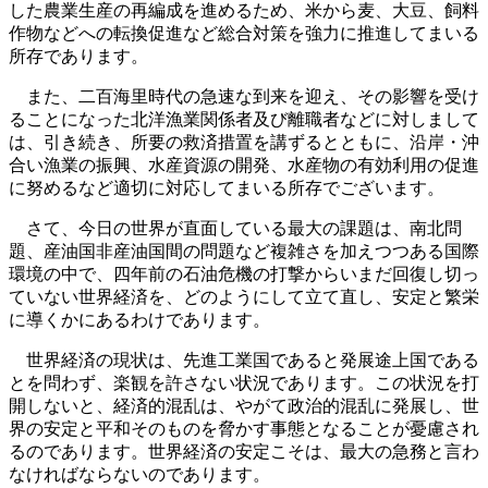
した農業生産の再編成を進めるため、米から麦、大豆、飼料
作物などへの転換促進など総合対策を強力に推進してまいる
所存であります。
また、二百海里時代の急速な到来を迎え、その影響を受け
ることになった北洋漁業関係者及び離職者などに対しまして
は、引き続き、所要の救済措置を講ずるとともに、沿岸・沖
合い漁業の振興、水産資源の開発、水産物の有効利用の促進
に努めるなど適切に対応してまいる所存でございます。
さて、今日の世界が直面している最大の課題は、南北問
題、産油国非産油国間の問題など複雑さを加えつつある国際
環境の中で、四年前の石油危機の打撃からいまだ回復し切っ
ていない世界経済を、どのようにして立て直し、安定と繁栄
に導くかにあるわけであります。
世界経済の現状は、先進工業国であると発展途上国である
とを問わず、楽観を許さない状況であります。この状況を打
開しないと、経済的混乱は、やがて政治的混乱に発展し、世
界の安定と平和そのものを脅かす事態となることが憂慮され
るのであります。世界経済の安定こそは、最大の急務と言わ
なければならないのであります。