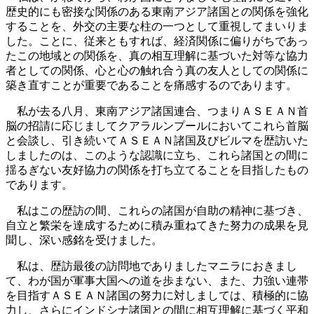
歴史的にも密接な関係のある東南アジア諸国との関係を強化
することを、外交の主要な柱の一つとして重視してまいりま
した。ことに、従来ともすれば、経済関係に偏りがちであっ
たこの地域との関係を、真の相互理解に基づいた対等な協力
者としての関係、心と心の触れ合う真の友人としての関係に
築き直すことが重要であることを痛感するのであります。
私が去る八月、東南アジア諸国連合、つまりＡＳＥＡＮ首
脳の招請に応じましてクアラルンプールにおいてこれら首脳
と会談し、引き続いてＡＳＥＡＮ諸国及びビルマを歴訪いた
しましたのは、このような認識に立ち、これら諸国との間に
揺るぎない友好協力の関係を打ち立てることを目指したもの
であります。
私はこの歴訪の間、これらの諸国が自助の精神に基づき、
自立と繁栄を達成するために積み重ねてきた努力の成果を見
聞し、深い感銘を受けました。
私は、歴訪最後の訪問地でありましたマニラにおきまし
て、わが国が軍事大国への道を歩まない、また、力強い連帯
を目指すＡＳＥＡＮ諸国の努力に対しましては、積極的に協
力し、さらにインドシナ諸国との間に相互理解に基づく平和