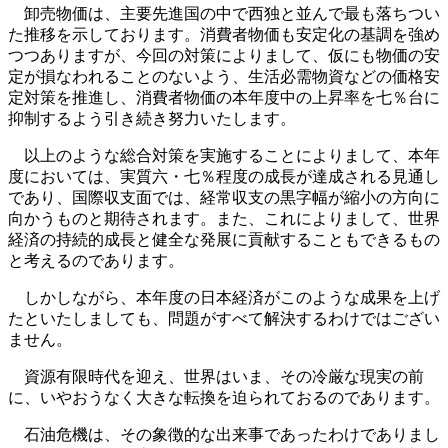
卸売物価は、主要先進国の中で西独と並んで最も落ちつい
た推移を示しております。消費者物価も安定化の基調を強め
つつありますが、今回の対策によりまして、仮にも物価の安
定が損なわれることのないよう、生活必需物資などの価格安
定対策を推進し、消費者物価の本年度中の上昇率を七％台に
抑制するよう引き続き努力いたします。
以上のような総合対策を実施することによりまして、本年
度においては、実質六・七％程度の成長が達成される見通し
であり、国際収支面では、経常収支の黒字幅が縮小の方向に
向かうものと期待されます。また、これによりまして、世界
経済の持続的成長と健全な発展に貢献することもできるもの
と考えるのであります。
しかしながら、本年度の日本経済がこのような成果を上げ
たといたしましても、問題がすべて解決するわけではござい
ません。
資源有限時代を迎え、世界はいま、その冷厳な現実の前
に、いやおうなく大きな転換を迫られておるのであります。
石油危機は、その象徴的な出来事であったわけでありまし