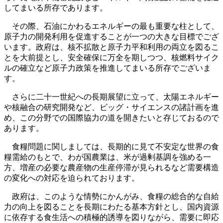
してまいる所存であります。
その際、石油にかわるエネルギーの最も重要な柱として、
原子力の開発利用を促進することが一つの大きな目標でござ
います。政府は、核不拡散と原子力平和利用の両立を図るこ
とを大前提とし、安全確保に万全を期しつつ、核燃料サイク
ルの確立など原子力政策を推進してまいる所存でございま
す。
さらに二十一世紀への長期展望に立って、太陽エネルギー
や核融合の研究開発など、ビッグ・サイエンスの諸計画を進
め、この分野での国際協力の道を開きたいと存じておるので
あります。
食糧問題に関しましては、長期的に見て不安定な世界の食
糧需給のもとで、わが国農業は、米が過剰基調を強める一
方、増産の必要な農産物の生産停滞が見られるなど需要構造
の変化への対応を迫られております。
政府は、このような情勢にかんがみ、食糧の総合的な自給
力の向上を図ることを長期にわたる基本方針とし、国内資源
に依存する食生活への積極的誘導を図りながら、需要に即応