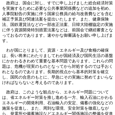
政府は、国会に対し、すでに申し上げました総合経済対策
を実施するために必要な公共事業関係費などの追加を初め、
人事院勧告の実施に伴う国家公務員の給与改善費などを含む
補正予算及び関連法案を提出いたします。また、健康保険
法、国鉄運賃法などの一部改正法案、日韓大陸棚協定の実施
に伴う資源開発特別措置法案などは、前国会で継続審査とな
っておるのであります。速やかな御審議をお願い申し上げま
す。
わが国にとりまして、資源・エネルギー及び食糧の確保
は、長い将来にわたりましてわが国経済及び国民生活の基盤
にかかわるきわめて重要な基本問題であります。これらの問
題は、危機が現実のものとなってから対処するのでは手おく
れとなるのであります。長期的視点から基本的対策を確立
し、国民の合意のもとに、早急にその実施に努めてまいらな
ければならないと考えるのであります。
政府は、このような観点から、エネルギー問題について
は、省エネルギー対策を推し進める一方、輸入石油にかわる
エネルギーの開発利用、石油輸入の安定、備蓄の強化などの
施策を促進し、また、周到な環境、安全対策を徹底しなが
ら、発電所や備蓄施設などエネルギー関係施設の整備を促進