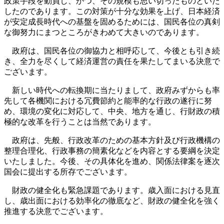
政策手段を動員し、かつ、その規模も思い切ったものといた
したのであります。この対策が十分な効果を上げ、日本経済
が安定成長時代への基盤を固めるためには、国民各位の真剣
な御努力にまつところがきわめて大きいのであります。
政府は、国民各位の御協力と相呼応して、今後とも引き続
き、全力を尽くして経済運営の責任を果たしてまいる決意で
ございます。
新しい時代への転換期に当たりまして、政府みずからも率
先して各機関における冗費節約と能率的な行政の遂行に努
め、環境の変化に対応して、中央、地方を通じ、行財政の積
極的な改革を行うことは当然であります。
政府は、先般、行政改革のための基本方針及び行政機構の
整理合理化、行政事務の簡素化などを内容とする要綱を決定
いたしました。今後、その具体化を進め、関係法律案を逐次
国会に提出する所存でございます。
財政の健全化も緊急課題であります。歳入面における見直
し、歳出面における効率化の徹底など、財政の健全化を強く
推進する決意でございます。