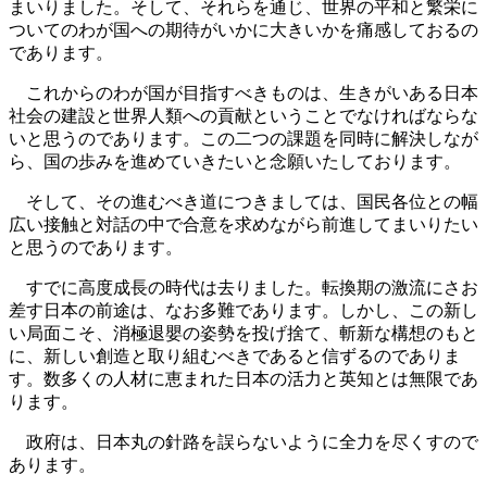
まいりました。そして、それらを通じ、世界の平和と繁栄に
ついてのわが国への期待がいかに大きいかを痛感しておるの
であります。
これからのわが国が目指すべきものは、生きがいある日本
社会の建設と世界人類への貢献ということでなければならな
いと思うのであります。この二つの課題を同時に解決しなが
ら、国の歩みを進めていきたいと念願いたしております。
そして、その進むべき道につきましては、国民各位との幅
広い接触と対話の中で合意を求めながら前進してまいりたい
と思うのであります。
すでに高度成長の時代は去りました。転換期の激流にさお
差す日本の前途は、なお多難であります。しかし、この新し
い局面こそ、消極退嬰の姿勢を投げ捨て、斬新な構想のもと
に、新しい創造と取り組むべきであると信ずるのでありま
す。数多くの人材に恵まれた日本の活力と英知とは無限であ
ります。
政府は、日本丸の針路を誤らないように全力を尽くすので
あります。