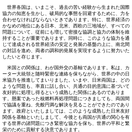
世界各国は、いまこそ、過去の苦い経験から生まれた国際
協力の知恵を生かし、破局的な事態を回避するために、力を
合わせなければならないときであります。特に、世界経済の
かなめの地位にある日本、北米、西欧の三地域が、すべての
問題について、従前にも増して密接な協調と協力の体制を維
持することが重要であります。同時に、このような協力を通
じて達成される世界経済の安定と発展の基盤の上に、南北間
の対話を進め、両者の調和的発展を実現するように努力いた
したいと存じます。
米国との関係は、わが国外交の基軸であります。私は、カ
ーター大統領と随時緊密な連絡を保ちながら、世界の中の日
米協力を推進してまいりました。いまや、日米両国は、どの
ような問題も、率直に話し合い、共通の目的意識に基づいて
友好的に処理し得るという成熟した関係にあるのでありま
す。懸案であった核燃料再処理問題につきましても、両国間
で協議を重ね、先般円満な解決を見ることができたのであり
ます。政府といたしましては、このような成熟した日米友好
関係を基軸といたしまして、今後とも両国が共通の関心を有
する世界の諸問題につき緊密な協力を保ち、世界の平和と繁
栄のために貢献する決意であります。