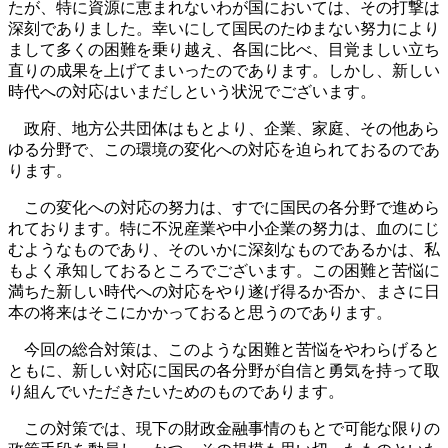
たが、特に資源に恵まれないわが国においては、その打撃は
深刻でありました。幸いにして国民のたゆまない努力により
まして多くの困難を乗り越え、各国に比べ、目覚ましい立ち
直りの成果を上げてまいったのであります。しかし、新しい
時代への対応はいまだしという状況でございます。
政府、地方公共団体はもとより、企業、家庭、その他あら
ゆる分野で、この環境の変化への対応を迫られておるのであ
ります。
この変化への対応の努力は、すでに国民の各分野で進めら
れております。特に不況産業や中小企業の努力は、血のにじ
むようなものであり、そのいかに深刻なものであるかは、私
もよく承知しておるところでございます。この困難と苦悩に
満ちた新しい時代への対応をやり遂げ得るか否か、まさに日
本の将来はそこにかかっておると思うのであります。
今回の総合対策は、このような困難と苦悩をやわらげると
ともに、新しい対応に国民の各分野が自信と勇気を持って取
り組んでいただきたいためのものであります。
この対策では、現下の財政金融事情のもとで可能な限りの