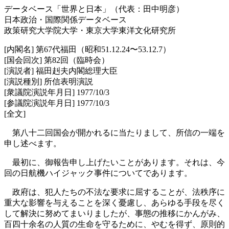
データベース「世界と日本」（代表：田中明彦）
日本政治・国際関係データベース
政策研究大学院大学・東京大学東洋文化研究所
[内閣名] 第67代福田（昭和51.12.24〜53.12.7）
[国会回次] 第82回（臨時会）
[演説者] 福田赳夫内閣総理大臣
[演説種別] 所信表明演説
[衆議院演説年月日] 1977/10/3
[参議院演説年月日] 1977/10/3
[全文]
第八十二回国会が開かれるに当たりまして、所信の一端を
申し述べます。
最初に、御報告申し上げたいことがあります。それは、今
回の日航機ハイジャック事件についてであります。
政府は、犯人たちの不法な要求に屈することが、法秩序に
重大な影響を与えることを深く憂慮し、あらゆる手段を尽く
して解決に努めてまいりましたが、事態の推移にかんがみ、
百四十余名の人質の生命を守るために、やむを得ず、原則的