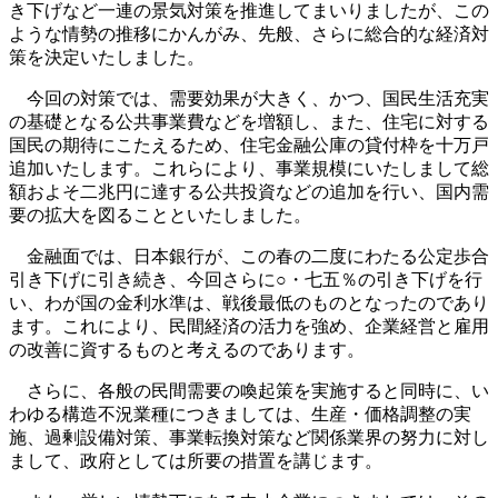
き下げなど一連の景気対策を推進してまいりましたが、この
ような情勢の推移にかんがみ、先般、さらに総合的な経済対
策を決定いたしました。
今回の対策では、需要効果が大きく、かつ、国民生活充実
の基礎となる公共事業費などを増額し、また、住宅に対する
国民の期待にこたえるため、住宅金融公庫の貸付枠を十万戸
追加いたします。これらにより、事業規模にいたしまして総
額およそ二兆円に達する公共投資などの追加を行い、国内需
要の拡大を図ることといたしました。
金融面では、日本銀行が、この春の二度にわたる公定歩合
引き下げに引き続き、今回さらに○・七五％の引き下げを行
い、わが国の金利水準は、戦後最低のものとなったのであり
ます。これにより、民間経済の活力を強め、企業経営と雇用
の改善に資するものと考えるのであります。
さらに、各般の民間需要の喚起策を実施すると同時に、い
わゆる構造不況業種につきましては、生産・価格調整の実
施、過剰設備対策、事業転換対策など関係業界の努力に対し
まして、政府としては所要の措置を講じます。