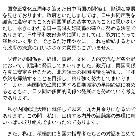
国交正常化五周年を迎えた日中両国の関係は、順調な発展
を見せております。政府といたしましては、日中共同声明を
誠実に遵守することが両国関係の基本であることに思いをい
たし、永きにわたる日中善隣友好関係の確立に努める決意で
あります。日中平和友好条約に関しましては、双方にとって
満足のいく形で、できるだけ速やかに、これを締結するとい
う政府の決意にはいささかの変更もございません。
ソ連との関係も、経済、貿易、文化、人的交流など各分野
において、順調に発展してまいりました。政府は、両国関係
を真に安定させるため、北方領土の祖国復帰を実現し、平和
条約を締結することを目指し、粘り強く努力してまいりま
す。また、両国間の漁業に関する長期協定の早期締結に努め
るとともに、日ソ間の多面的関係の発展にも努めていく考え
であります。
私が内閣総理大臣に就任して以来、九カ月余りになるので
あります。この間、私は、山積する内外の諸懸案の処理に精
いっぱい取り組んでまいったのであります。
また、私は、積極的に各国の指導者たちとの対話を進めて