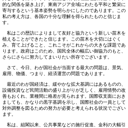
的な関係を築き上げ、東南アジア全域にわたる平和と繁栄に
寄与するという基本姿勢を明らかにしたのであります。この
私の考え方は、各国の十分な理解を得られたものと信じま
す。
私はこの歴訪によりまして友好と協力という新しい苗木を
植えることができたと信じます。この苗木を大切にはぐく
み、育て上げること、これこそがこれからの大きな課題であ
ります。政府はこのため、国民全体の幅広い御協力のもと、
さらにさらに努力してまいりたい所存でございます。
さて、今日、わが国社会が当面する最大の問題は、景気、
雇用、物価、つまり、経済運営の問題であります。
最近のわが国経済は、緩やかな拡大基調にはあるものの、
設備投資など民間活動の盛り上がりが乏しく、雇用情勢の改
善もおくれ、業種間に格差が見られます。国際収支面におき
ましても、かなりの黒字基調を示し、国際社会の一員として
対外調整を図るための努力が必要と考えられる状況でござい
ます。
私は、組閣以来、公共事業などの施行促進、金利の大幅引