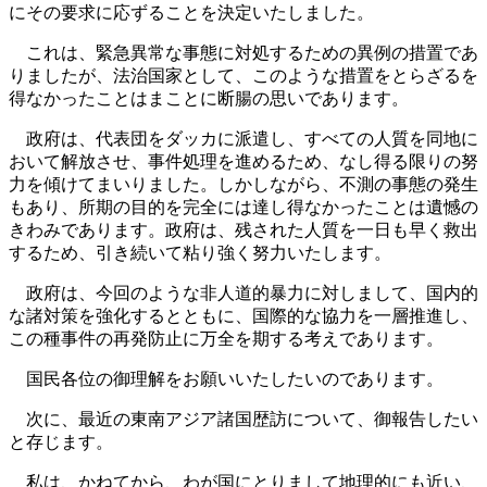
にその要求に応ずることを決定いたしました。
これは、緊急異常な事態に対処するための異例の措置であ
りましたが、法治国家として、このような措置をとらざるを
得なかったことはまことに断腸の思いであります。
政府は、代表団をダッカに派遣し、すべての人質を同地に
おいて解放させ、事件処理を進めるため、なし得る限りの努
力を傾けてまいりました。しかしながら、不測の事態の発生
もあり、所期の目的を完全には達し得なかったことは遺憾の
きわみであります。政府は、残された人質を一日も早く救出
するため、引き続いて粘り強く努力いたします。
政府は、今回のような非人道的暴力に対しまして、国内的
な諸対策を強化するとともに、国際的な協力を一層推進し、
この種事件の再発防止に万全を期する考えであります。
国民各位の御理解をお願いいたしたいのであります。
次に、最近の東南アジア諸国歴訪について、御報告したい
と存じます。
私は、かねてから、わが国にとりまして地理的にも近い、