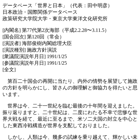
データベース「世界と日本」（代表：田中明彦）
日本政治・国際関係データベース
政策研究大学院大学・東京大学東洋文化研究所
[内閣名] 第77代第2次海部（平成2.2.28〜3.11.5）
[国会回次] 第120回（常会）
[演説者] 海部俊樹内閣総理大臣
[演説種別] 施政方針演説
[衆議院演説年月日] 1991/1/25
[参議院演説年月日] 1991/1/25
[全文]
第百二十国会の再開に当たり、内外の情勢を展望して施政
の方針を明らかにし、皆さんの御理解と御協力を得たいと思
います。
世界は今、二十一世紀を臨む最後の十年間を迎えました。
振り返りますと、二十世紀は、二度にわたる不幸で悲惨な世
界大戦を経て、最近に至るまで、米ソ二大国の対立を中心と
した東西冷戦構造が世界を支配しておりました。
しかし、人類は今、幾多の試練を乗り越えて、輝かしい未