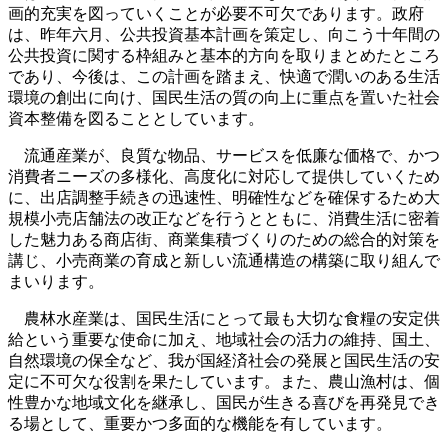
画的充実を図っていくことが必要不可欠であります。政府
は、昨年六月、公共投資基本計画を策定し、向こう十年間の
公共投資に関する枠組みと基本的方向を取りまとめたところ
であり、今後は、この計画を踏まえ、快適で潤いのある生活
環境の創出に向け、国民生活の質の向上に重点を置いた社会
資本整備を図ることとしています。
流通産業が、良質な物品、サービスを低廉な価格で、かつ
消費者ニーズの多様化、高度化に対応して提供していくため
に、出店調整手続きの迅速性、明確性などを確保するため大
規模小売店舗法の改正などを行うとともに、消費生活に密着
した魅力ある商店街、商業集積づくりのための総合的対策を
講じ、小売商業の育成と新しい流通構造の構築に取り組んで
まいります。
農林水産業は、国民生活にとって最も大切な食糧の安定供
給という重要な使命に加え、地域社会の活力の維持、国土、
自然環境の保全など、我が国経済社会の発展と国民生活の安
定に不可欠な役割を果たしています。また、農山漁村は、個
性豊かな地域文化を継承し、国民が生きる喜びを再発見でき
る場として、重要かつ多面的な機能を有しています。