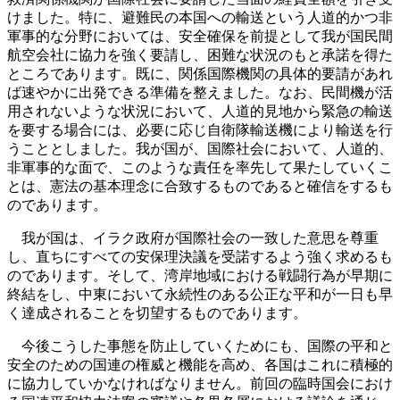
けました。特に、避難民の本国への輸送という人道的かつ非
軍事的な分野においては、安全確保を前提として我が国民間
航空会社に協力を強く要請し、困難な状況のもと承諾を得た
ところであります。既に、関係国際機関の具体的要請があれ
ば速やかに出発できる準備を整えました。なお、民間機が活
用されないような状況において、人道的見地から緊急の輸送
を要する場合には、必要に応じ自衛隊輸送機により輸送を行
うこととしました。我が国が、国際社会において、人道的、
非軍事的な面で、このような責任を率先して果たしていくこ
とは、憲法の基本理念に合致するものであると確信をするも
のであります。
我が国は、イラク政府が国際社会の一致した意思を尊重
し、直ちにすべての安保理決議を受諾するよう強く求めるも
のであります。そして、湾岸地域における戦闘行為が早期に
終結をし、中東において永続性のある公正な平和が一日も早
く達成されることを切望するものであります。
今後こうした事態を防止していくためにも、国際の平和と
安全のための国連の権威と機能を高め、各国はこれに積極的
に協力していかなければなりません。前回の臨時国会におけ