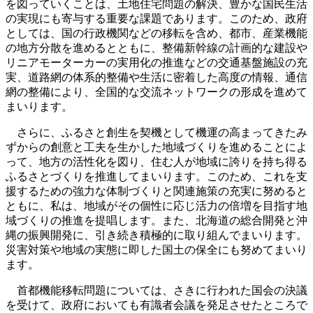
を図っていくことは、土地住宅問題の解決、豊かな国民生活
の実現にも寄与する重要な課題であります。このため、政府
としては、国の行政機関などの移転を含め、都市、産業機能
の地方分散を進めるとともに、整備新幹線の計画的な建設や
リニアモーターカーの実用化の推進などの交通基盤施設の充
実、道路網の体系的整備や生活に密着した高度の情報、通信
網の整備により、全国的な交流ネットワークの形成を進めて
まいります。
さらに、ふるさと創生を契機として機運の高まってきたみ
ずからの創意と工夫を生かした地域づくりを進めることによ
って、地方の活性化を図り、住む人が地域に誇りを持ち得る
ふるさとづくりを推進してまいります。このため、これを支
援するための強力な体制づくりと関連施策の充実に努めると
ともに、私は、地域がその個性に応じ活力の倍増を目指す地
域づくりの推進を提唱します。また、北海道の総合開発と沖
縄の振興開発に、引き続き積極的に取り組んでまいります。
災害対策や地域の実態に即した国土の保全にも努めてまいり
ます。
首都機能移転問題については、さきに行われた国会の決議
を受けて、政府においても有識者会議を発足させたところで