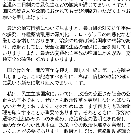
全週休二日制の普及促進などの施策を講じてまいりますが、
国民の皆さんや企業におかれてもぜひ御協力いただくようお
願いを申し上げます。
最近の治安情勢について見ますと、暴力団の対立抗争事件
の多発、各種薬物乱用の深刻化、テロ・ゲリラの凶悪化など
厳しさを増しております。治安の確保は法治国家の根幹であ
り、政府としては、安全な国民生活の確保に万全を期してま
いります。また、最近の交通死亡事故の増加にかんがみ、交
通安全の確保に努めてまいります。
国会は昨年、開設百年を迎え、新しい世紀に第一歩を踏み
出しました。この記念すべき年に、私は、信頼の政治の確立
に思いも新たに取り組んでまいります。
私は、民主主義国家においては、政治の公正さが社会の公
正さの基本であり、ぜひとも政治改革を実現しなければなら
ないと考えております。そのためには、まず何よりも政治倫
理を確立することが重要であります。それとともに、政治や
選挙の仕組みそのものを改め、政治資金の透明性を確保し、
金のかからない政党本位、政策中心の政治や選挙を実現して
いくことが必要であります。政府としては、選挙制度審議会