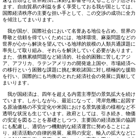
速な台頭など世界経済に深刻な影響を与えることが予想され
ます。自由貿易の利益を多く享受しておる我が国としては、
国際経済秩序の主要な担い手として、この交渉の成功に全力
を傾注してまいります。
我が国が、国際社会において名誉ある地位を占め、世界の
尊敬と信頼を得ていくためには、地球環境、麻薬問題などの
世界が心から解決を望んでいる地球的規模の人類共通課題に
率先して取り組み、それらを解決していく必要があります。
また、債務累積問題など経済的、社会的困難に苦しむアジ
ア、アフリカ、ラテンアメリカの開発途上国や、市場経済へ
の移行という困難な課題に挑む東欧諸国に対し積極的な援助
を行い、国際的にも均衡のとれた経済社会の発展に貢献して
まいります。
我が国経済は、四年を超える内需主導型の景気拡大を続け
ています。しかしながら、最近になって、湾岸危機に起因す
る原油価格の不安定化や米国における景気後退の様相など不
透明な状況も生じています。政府としては、引き続き、物価
の安定を図ることを基礎としつつ、主要国の経済政策の協調
にも配慮し、適切かつ機動的な経済運営に努めることによ
り、経済活動の自律的発展、雇用の安定、輸入の拡大などに