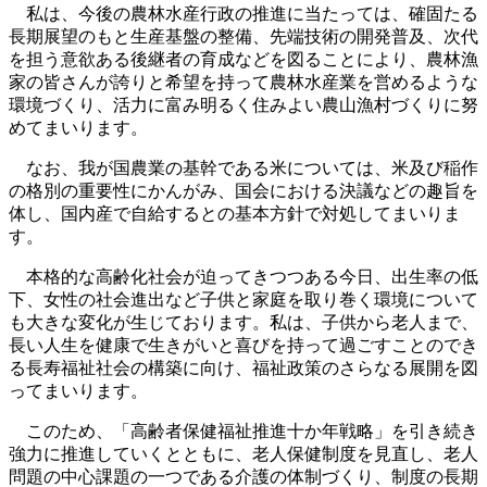
私は、今後の農林水産行政の推進に当たっては、確固たる
長期展望のもと生産基盤の整備、先端技術の開発普及、次代
を担う意欲ある後継者の育成などを図ることにより、農林漁
家の皆さんが誇りと希望を持って農林水産業を営めるような
環境づくり、活力に富み明るく住みよい農山漁村づくりに努
めてまいります。
なお、我が国農業の基幹である米については、米及び稲作
の格別の重要性にかんがみ、国会における決議などの趣旨を
体し、国内産で自給するとの基本方針で対処してまいりま
す。
本格的な高齢化社会が迫ってきつつある今日、出生率の低
下、女性の社会進出など子供と家庭を取り巻く環境について
も大きな変化が生じております。私は、子供から老人まで、
長い人生を健康で生きがいと喜びを持って過ごすことのでき
る長寿福祉社会の構築に向け、福祉政策のさらなる展開を図
ってまいります。
このため、「高齢者保健福祉推進十か年戦略」を引き続き
強力に推進していくとともに、老人保健制度を見直し、老人
問題の中心課題の一つである介護の体制づくり、制度の長期