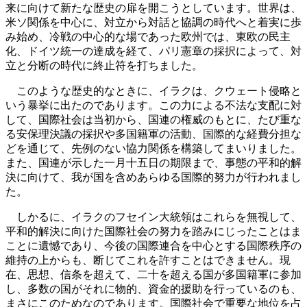
来に向けて新たな歴史の扉を開こうとしています。世界は、
米ソ関係を中心に、対立から対話と協調の時代へと着実に歩
み始め、冷戦の中心的な場であった欧州では、東欧の民主
化、ドイツ統一の達成を経て、パリ憲章の採択によって、対
立と分断の時代に終止符を打ちました。
このような歴史的なときに、イラクは、クウェート侵略と
いう暴挙に出たのであります。この力による不法な支配に対
して、国際社会は当初から、国連の権威のもとに、たび重な
る安保理決議の採択や多国籍軍の活動、国際的な経費分担な
どを通じて、先例のない協力関係を構築してまいりました。
また、国連が示した一月十五日の期限まで、事態の平和的解
決に向けて、我が国を含めあらゆる国際的努力が行われまし
た。
しかるに、イラクのフセイン大統領はこれらを無視して、
平和的解決に向けた国際社会の努力を踏みにじったことはま
ことに遺憾であり、今後の国際連合を中心とする国際秩序の
維持の上からも、断じてこれを許すことはできません。現
在、思想、信条を超えて、二十を超える国が多国籍軍に参加
し、多数の国がそれに物的、資金的援助を行っているのも、
まさにこのためなのであります。国際社会で重要な地位を占