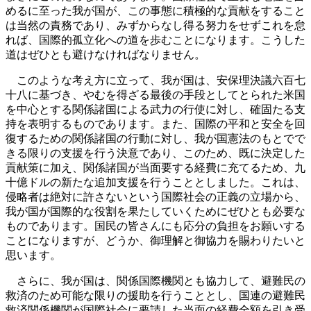
めるに至った我が国が、この事態に積極的な貢献をすること
は当然の責務であり、みずからなし得る努力をせずこれを怠
れば、国際的孤立化への道を歩むことになります。こうした
道はぜひとも避けなければなりません。
このような考え方に立って、我が国は、安保理決議六百七
十八に基づき、やむを得ざる最後の手段としてとられた米国
を中心とする関係諸国による武力の行使に対し、確固たる支
持を表明するものであります。また、国際の平和と安全を回
復するための関係諸国の行動に対し、我が国憲法のもとでで
きる限りの支援を行う決意であり、このため、既に決定した
貢献策に加え、関係諸国が当面要する経費に充てるため、九
十億ドルの新たな追加支援を行うこととしました。これは、
侵略者は絶対に許さないという国際社会の正義の立場から、
我が国が国際的な役割を果たしていくためにぜひとも必要な
ものであります。国民の皆さんにも応分の負担をお願いする
ことになりますが、どうか、御理解と御協力を賜わりたいと
思います。
さらに、我が国は、関係国際機関とも協力して、避難民の
救済のため可能な限りの援助を行うこととし、国連の避難民
救済関係機関が国際社会に要請した当面の経費全額を引き受