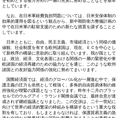
を初めとする後方分野の一層の充実に努めることなどを基本
としています。
なお、在日米軍経費負担問題については、日米安保体制の
効果的運用を図るという観点から、新中期防衛力整備計画の
中で在日米軍の駐留支援のための新たな措置を講ずることと
しています。
日米とともに、自由、民主主義、市場経済という同様の価
値観、社会制度を有する欧州諸国は、現在、ＥＣを中心とし
て新秩序の構築に意欲的に取り組んでいます。我が国として
は、政治、経済、文化各面における関係の一層の緊密化や東
欧諸国の経済再建のための協力などを通じ、このような欧州
諸国との友好協力関係の強化に努めてまいります。
国際経済面では、経済のグローバル化が一層進む中で、保
護主義の圧力も依然として根強く、多角的自由貿易体制の維
持強化が喫緊の課題となっております。昨年十二月のブラッ
セルでのウルグアイ・ラウンド閣僚会議では、最終合意が達
成されず継続協議となりました。この交渉は、二十一世紀に
向けて世界の経済的繁栄の枠組みを構築するという重大な役
割を有しており、もしまとまらなければ、保護貿易主義の急