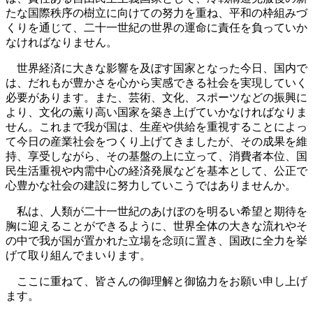
たな国際秩序の樹立に向けての努力を重ね、平和の枠組みづ
くりを通じて、二十一世紀の世界の運命に責任を負っていか
なければなりません。
世界経済に大きな影響を及ぼす国家となった今日、国内で
は、だれもが豊かさを心から実感できる社会を実現していく
必要があります。また、芸術、文化、スポーツなどの振興に
より、文化の薫り高い国家を築き上げていかなければなりま
せん。これまで我が国は、生産や供給を重視することによっ
て今日の産業社会をつくり上げてきましたが、その成果を維
持、享受しながら、その基盤の上に立って、消費者本位、国
民生活重視や内需中心の経済発展などを基本として、公正で
心豊かな社会の建設に努力していこうではありませんか。
私は、人類が二十一世紀のあけぼのを明るい希望と期待を
胸に迎えることができるように、世界全体の大きな流れやそ
の中で我が国が置かれた立場を念頭に置き、国政に全力を挙
げて取り組んでまいります。
ここに重ねて、皆さんの御理解と御協力をお願い申し上げ
ます。