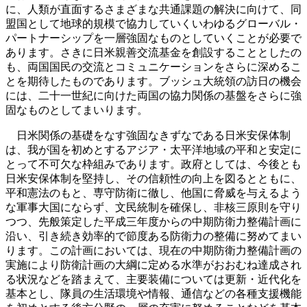
に、人類が直面するさまざまな共通課題の解決に向けて、同
盟国として地球的規模で協力していくいわゆるグローバル・
パートナーシップを一層強固なものとしていくことが必要で
あります。さきに日米親善交流基金を創設することとしたの
も、両国国民の交流とコミュニケーションをさらに深めるこ
とを期待したものであります。ブッシュ大統領の訪日の機会
には、二十一世紀に向けた両国の協力関係の基盤をさらに強
固なものとしてまいります。
日米関係の基礎をなす強固なきずなである日米安保体制
は、我が国を初めとするアジア・太平洋地域の平和と安定に
とって不可欠な枠組みであります。政府としては、今後とも
日米安保体制を堅持し、その信頼性の向上を図るとともに、
平和憲法のもと、専守防衛に徹し、他国に脅威を与えるよう
な軍事大国にならず、文民統制を確保し、非核三原則を守り
つつ、先般策定した平成三年度からの中期防衛力整備計画に
沿い、引き続き効率的で節度ある防衛力の整備に努めてまい
ります。この計画においては、現在の中期防衛力整備計画の
実施により防衛計画の大綱に定める水準がおおむね達成され
る状況などを踏まえて、主要装備については更新・近代化を
基本とし、隊員の生活環境や情報、通信などの各種支援機能