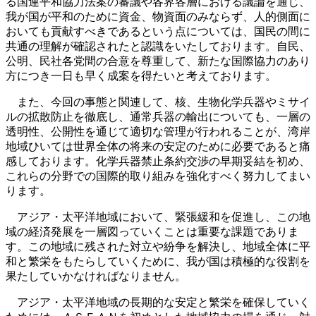
る国連平和協力法案の審議や各界各層における議論を通じ、
我が国が平和のために資金、物資面のみならず、人的側面に
おいても貢献すべきであるという点については、国民の間に
共通の理解が確認されたと認識をいたしております。自民、
公明、民社各党間の合意を尊重して、新たな国際協力のあり
方につき一日も早く成案を得たいと考えております。
また、今回の事態と関連して、核、生物化学兵器やミサイ
ルの拡散防止を徹底し、通常兵器の輸出についても、一層の
透明性、公開性を通じて適切な管理が行われることが、湾岸
地域ひいては世界全体の将来の安定のために必要であると痛
感しております。化学兵器禁止条約交渉の早期妥結を初め、
これらの分野での国際的取り組みを強化すべく努力してまい
ります。
アジア・太平洋地域において、緊張緩和を促進し、この地
域の経済発展を一層図っていくことは重要な課題でありま
す。この地域に残された対立や紛争を解決し、地域全体に平
和と繁栄をもたらしていくために、我が国は積極的な役割を
果たしていかなければなりません。
アジア・太平洋地域の長期的な安定と繁栄を確保していく