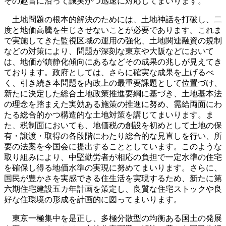
その趣旨に沿って誠実かつ迅速に対応してまいります。
土地問題の根本的解決のためには、土地神話を打破し、二
度と地価高騰を生じさせないことが必要であります。これま
で実施してきた監視区域の運用の強化、土地関連融資の規制
などの対策により、問題が深刻な東京や大阪などにおいて
は、地価が鎮静化傾向にあるなどその成果の兆しが見えてき
ております。政府としては、さらに確実な成果を上げるべ
く、引き続き本問題を内政上の最重要課題として位置づけ、
新たに決定した総合土地政策推進要綱に基づき、土地基本法
の理念を踏まえた実効ある施策の推進に努め、需給両面にわ
たる総合的かつ構造的な土地対策を講じてまいります。ま
た、税制面においても、地価税の創設を初めとして土地の保
有・譲渡・取得の各段階にわたり総合的な見直しを行い、所
要の法案を今国会に提出することとしています。このような
取り組みにより、中堅勤労者が相応の負担で一定水準の住宅
を確保し得る地価水準の実現に努めてまいります。さらに、
国民が豊かさを実感できる住生活を実現するため、新たに第
六期住宅建設五カ年計画を策定し、良質な住宅ストックや良
好な住環境の形成を計画的に図ってまいります。
東京一極集中を是正し、多極分散型の均衡ある国土の発展