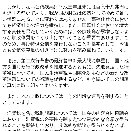
しかし、なお公債残高は平成三年度末には百六十八兆円に
も達する勢いであり、我が国の財政は依然として極めて厳し
い状況にあることに変わりはありません。高齢化社会におい
ても経済社会の活力を維持し、また、国際社会において増大
する責任を果たしていくためには、公債残高が累増しないよ
うな財政体質をつくり上げていくことが重要であります。こ
のため、再び特例公債を発行しないことを基本として、今後
とも公債依存度の引き下げに努力を積み重ねてまいります。
また、第二次行革審の最終答申を最大限に尊重し、国・地
方を通じた行財政改革を推進するとともに、先般発足した行
革審においても、国民生活重視や国際化対応などの新たな改
革課題についての審議を促進するなど、引き続いてこの問題
と真剣に取り組んでまいります。
また、地方財政については、その円滑な運営を期すること
としています。
消費税を含む税制問題については、国会の両院合同協議会
において、消費税の必要性を踏まえつつ建設的な合意が得ら
れることを期待しており、具体的な結論が得られるなれば、