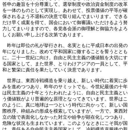
答申の趣旨を十分尊重して、選挙制度や政治資金制度の改革
を一体のものとして実現し、あわせて、投票価値の平等が確
保されるよう不退転の決意で取り組んでまいります。できる
だけ早く成案を得て、国会において御審議いただけるよう努
力してまいりますので、各党各会派の御理解と御協力をよろ
しくお願い申し上げる次第であります。
昨年は即位の礼が挙行され、名実ともに平成日本の出発の
年になりました。改めて平和国家に徹することを誓うととも
に、二十一世紀に向け、自由と民主主義の価値観を大切にす
る国家として、また世界、とりわけアジアの一員として、平
和と繁栄に責任を果たしていく決意であります。
世界は、東西冷戦構造を乗り越え、新しい時代に着実に歩
みを進めつつあり、昨年のサミットでも、今世紀最後の十年
は民主主義の十年とうたわれたように、自由と民主主義とい
う価値観がより普遍的な原理となってきています。世界はこ
のように、真に地球は一つという時代に向かって、新しい国
際秩序、枠組みの形成を模索していますが、一方で、東西対
立の陰で表面化しなかった対立や紛争が顕在化しつつあり、
危険な状況も生まれています。このようなときにこそ我が国
は、責任ある自由民主主義国家として、冷戦構造克服後の新