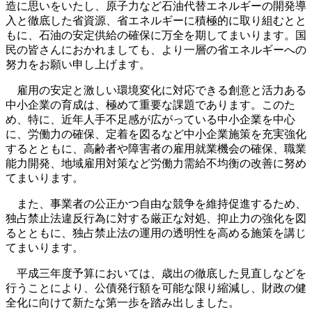
造に思いをいたし、原子力など石油代替エネルギーの開発導
入と徹底した省資源、省エネルギーに積極的に取り組むとと
もに、石油の安定供給の確保に万全を期してまいります。国
民の皆さんにおかれましても、より一層の省エネルギーへの
努力をお願い申し上げます。
雇用の安定と激しい環境変化に対応できる創意と活力ある
中小企業の育成は、極めて重要な課題であります。このた
め、特に、近年人手不足感が広がっている中小企業を中心
に、労働力の確保、定着を図るなど中小企業施策を充実強化
するとともに、高齢者や障害者の雇用就業機会の確保、職業
能力開発、地域雇用対策など労働力需給不均衡の改善に努め
てまいります。
また、事業者の公正かつ自由な競争を維持促進するため、
独占禁止法違反行為に対する厳正な対処、抑止力の強化を図
るとともに、独占禁止法の運用の透明性を高める施策を講じ
てまいります。
平成三年度予算においては、歳出の徹底した見直しなどを
行うことにより、公債発行額を可能な限り縮減し、財政の健
全化に向けて新たな第一歩を踏み出しました。