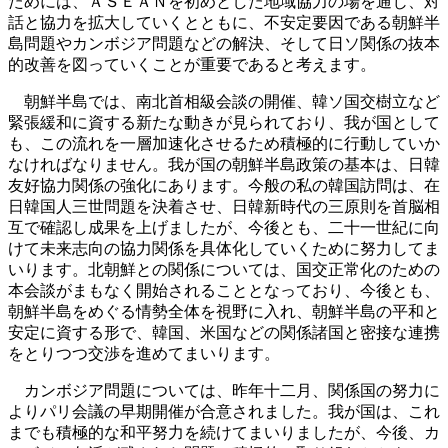
ためには、ＡＳＥＡＮを初めとした地域協力の場を通じ、対
話と協力を拡大していくとともに、不安定要因である朝鮮半
島問題やカンボジア問題などの解決、そして日ソ関係の抜本
的改善を図っていくことが重要であると考えます。
朝鮮半島では、南北首相級会談の開催、韓ソ国交樹立など
緊張緩和に資する新たな動きが見られており、我が国として
も、この流れを一層加速化させるため積極的に行動していか
なければなりません。我が国の朝鮮半島政策の基本は、日韓
友好協力関係の強化にあります。今般の私の韓国訪問は、在
日韓国人三世問題を決着させ、日韓新時代の三原則を首脳相
互で確認し成果を上げましたが、今後とも、二十一世紀に向
けて未来志向の協力関係を具体化していくために努力してま
いります。北朝鮮との関係については、国交正常化のための
本会談がまもなく開始されることとなっており、今後とも、
朝鮮半島をめぐる情勢全体を視野に入れ、朝鮮半島の平和と
安定に資する形で、韓国、米国などの関係諸国と密接な連携
をとりつつ交渉を進めてまいります。
カンボジア問題については、昨年十二月、関係国の努力に
よりパリ会議の早期開催が合意されました。我が国は、これ
までも積極的な和平努力を続けてまいりましたが、今後、カ