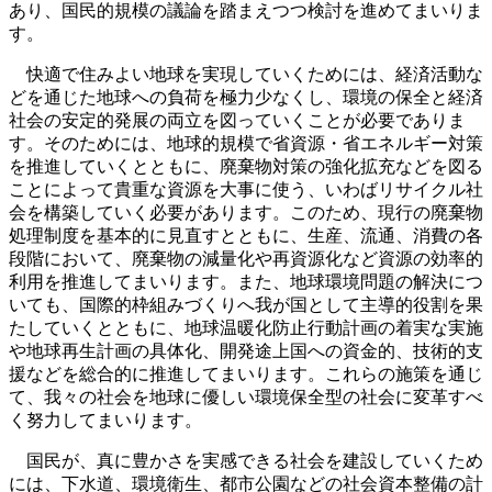
あり、国民的規模の議論を踏まえつつ検討を進めてまいりま
す。
快適で住みよい地球を実現していくためには、経済活動な
どを通じた地球への負荷を極力少なくし、環境の保全と経済
社会の安定的発展の両立を図っていくことが必要でありま
す。そのためには、地球的規模で省資源・省エネルギー対策
を推進していくとともに、廃棄物対策の強化拡充などを図る
ことによって貴重な資源を大事に使う、いわばリサイクル社
会を構築していく必要があります。このため、現行の廃棄物
処理制度を基本的に見直すとともに、生産、流通、消費の各
段階において、廃棄物の減量化や再資源化など資源の効率的
利用を推進してまいります。また、地球環境問題の解決につ
いても、国際的枠組みづくりへ我が国として主導的役割を果
たしていくとともに、地球温暖化防止行動計画の着実な実施
や地球再生計画の具体化、開発途上国への資金的、技術的支
援などを総合的に推進してまいります。これらの施策を通じ
て、我々の社会を地球に優しい環境保全型の社会に変革すべ
く努力してまいります。
国民が、真に豊かさを実感できる社会を建設していくため
には、下水道、環境衛生、都市公園などの社会資本整備の計