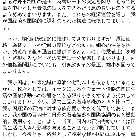
よる対外不均衡の是正、為替レートの安定を図り、もって内
需を中心とした景気の拡大をできるだけ息の長いものとする
よう努めてまいります。また、これらの経済運営を通じ、我
が国経済を国際的に調和のとれた構造に転換してまいりま
す。
幸い、物価は安定的に推移してきておりますが、原油価
格、為替レートや労働力需給などの動向に細心の注意を払
い、的確な情報を迅速に提供するとともに、便乗値上げを厳
しく監視するなど、その安定に十分配慮してまいります。内
外価格差問題についても、引き続きその是正、縮小を図って
まいります。
我が国は、中東地域に原油の七割以上を依存していること
から、政府としては、イラクによるクウェート侵略の国民生
活や産業活動への影響をできる限り小さくするよう努力して
まいりました。幸い、過去二回の石油危機のときと比べて、
我が国経済の石油に対する依存度が大きく低下しており、ま
た、我が国の百四十二日分の石油備蓄を国際協調のもと機動
的に活用することにより、当面、国内の石油需給ひいては国
民生活に大きな影響を与えることはないと判断しています。
しかし、今後とも、依然として脆弱な我が国のエネルギー構