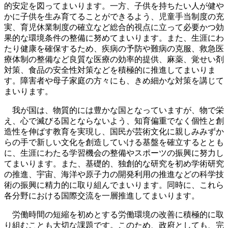
的安定を図ってまいります。一方、子供を持ちたい人が健や
かに子供を生み育てることができるよう、児童手当制度の充
実、育児休業制度の確立など総合的視点に立って必要かつ効
果的な環境条件の整備に努めてまいります。また、生涯にわ
たり健康を確保するため、疾病の予防や難病の克服、救急医
療体制の整備など良質な医療の効率的提供、麻薬、覚せい剤
対策、食品の安全性対策などを積極的に推進してまいりま
す。障害者や母子家庭の方々にも、きめ細かな対策を講じて
まいります。
我が国は、物質的には豊かな国となっていますが、物で栄
え、心で滅びる国とならないよう、知育偏重でなく個性と創
造性を伸ばす教育を実現し、国民が芸術文化に親しみみずか
らの手で新しい文化を創造していける基盤を確立するととも
に、生涯にわたる学習機会の整備やスポーツの振興に努力し
てまいります。また、基礎的、独創的な研究を初め学術研究
の推進、宇宙、海洋や原子力の開発利用の推進などの科学技
術の振興に精力的に取り組んでまいります。同時に、これら
各分野における国際交流を一層推進してまいります。
労働時間の短縮を初めとする労働環境の改善に積極的に取
り組むことも大切な課題です。このため、政府としても、完