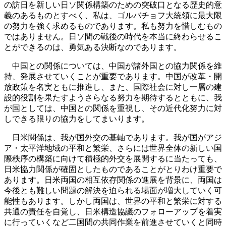
の訪日を新しい日ソ関係構築のための突破口となる歴史的意
義のあるものとすべく、私は、ゴルバチョフ大統領に最大限
の努力を強く求めるものであります。私も努力を惜しむもの
ではありません。日ソ間の戦後の時代を本当に終わらせるこ
とができるのは、勇気ある決断なのであります。
中国との関係については、中国が諸外国との協力関係を維
持、発展させていくことが重要であります。中国が改革・開
放政策を名実ともに推進し、また、国際社会に対し一層の建
設的役割を果たすようさらなる努力を期待するとともに、我
が国としては、中国との関係を重視し、その近代化努力に対
しできる限りの協力をしてまいります。
日米関係は、我が国外交の基軸であります。我が国がアジ
ア・太平洋地域の平和と繁栄、さらには世界全体の新しい国
際秩序の構築に向けて積極的外交を展開するに当たっても、
日米協力関係が確固としたものであることがとりわけ重要で
あります。日米両国の相互依存関係の進展を背景に、両国は
今後とも難しい問題の解決を迫られる場面が増大していく可
能性もあります。しかし両国は、世界の平和と繁栄に対する
共通の責任を自覚し、日米構造協議のフォローアップを着実
に行っていくなど二国間の共同作業を前進させていくと同時