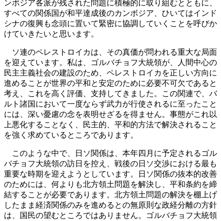
ンボジア各派が残された問題に積極的に取り組むとともに、
すべての関係国が和平達成後のカンボジア、ひいてはインド
シナの復興も念頭に置いて緊密に協調していくことを呼びか
けていきたいと思います。
ソ連のペレストロイカは、その真価が問われる重大な局面
を迎えています。私は、ゴルバチョフ大統領が、人間中心の
民主主義社会の建設のため、ペレストロイカを正しい方向に
進めることが世界の平和と安定のために必要不可欠であると
考え、これを高く評価、支持してきました。この関連で、バ
ルト諸国において一度ならず武力が行使されるに至ったこと
には、深い憂慮の念を表明せざるを得ません。事態がこれ以
上悪化することなく、民主的、平和的方法で解決されること
を強く求めているところであります。
このような中で、日ソ関係は、本年四月に予定されるゴル
バチョフ大統領の訪日を控え、戦後の日ソ交渉における最も
重要な時期を迎えようとしています。日ソ関係の抜本的改善
のためには、何よりも北方領土問題を解決し、平和条約を締
結することが必要であります。北方領土問題の解決を棚上げ
したまま経済関係のみを進めるとの無原則な政経分離の方針
は、国民の望むところではありません。ゴルバチョフ大統領