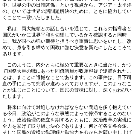
中、世界の中の日韓関係」という視点から、アジア・太平洋
の、ひいては世界の諸問題解決のために、ともに協力してい
くことで一致いたしました。
私は、両大統領との話し合いを通じて、これらの指導者と
国民がいかに世界平和を切望しているかを確認すると同時
に、我が国への強い期待と担うべき重責に思いをいたし、改
めて、身を引き締めて国政に臨む決意を新たにしたところで
あります。
このように、内外ともに極めて重要なときに当たり、かつ
て国務大臣の職にあった同僚議員が収賄容疑で逮捕されたこ
とは、まことに遺憾なことであります。この事件は、目下司
直の手によって究明が進められておりますが、このようなこ
とが生じたことについて、国民の皆様に対し、深くおわびい
たします。
将来に向けて対処しなければならない問題を多く抱えてい
る今日、政治がこのような事態によって停滞することのない
よう、政治倫理の確立を期するとともに、政治改革の実現に
全力を挙げて取り組む決心であります。何とぞ各党各会派、
そして国民の皆様の御理解と御協力を心からお願い申し上げ