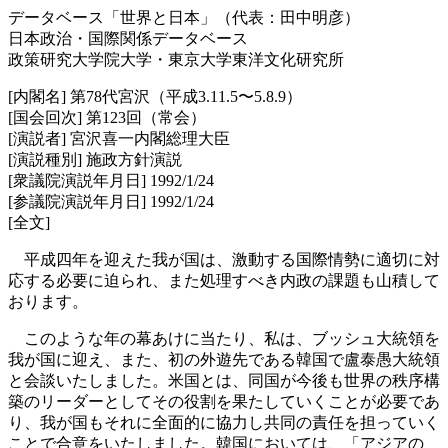
データベース「世界と日本」（代表：田中明彦）
日本政治・国際関係データベース
政策研究大学院大学・東京大学東洋文化研究所
[内閣名] 第78代宮沢（平成3.11.5〜5.8.9）
[国会回次] 第123回（常会）
[演説者] 宮沢喜一内閣総理大臣
[演説種別] 施政方針演説
[衆議院演説年月日] 1992/1/24
[参議院演説年月日] 1992/1/24
[全文]
平成四年を迎えた我が国は、激動する国際情勢に適切に対
応する必要に迫られ、また処理すべき内政の課題も山積して
おります。
このような年の幕あけに当たり、私は、ブッシュ大統領を
我が国に迎え、また、初の外遊先である韓国で盧泰愚大統領
と会談いたしました。米国とは、同国が今後も世界の秩序構
築のリーダーとしてその役割を果たしていくことが必要であ
り、我が国もそれに全面的に協力し共同の責任を担っていく
ことで合意をいたしました。韓国においては、「アジアの