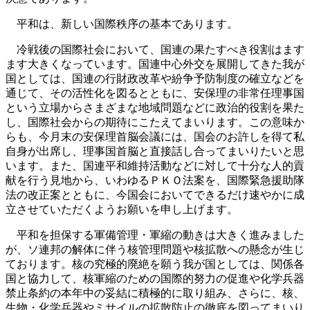
平和は、新しい国際秩序の基本であります。
冷戦後の国際社会において、国連の果たすべき役割はます
ます大きくなっています。国連中心外交を展開してきた我が
国としては、国連の行財政改革や紛争予防制度の確立などを
通じて、その活性化を図るとともに、安保理の非常任理事国
という立場からさまざまな地域問題などに政治的役割を果た
し、国際社会からの期待にこたえてまいります。この意味か
らも、今月末の安保理首脳会議には、国会のお許しを得て私
自身が出席し、理事国首脳と直接話し合ってまいりたいと思
います。また、国連平和維持活動などに対して十分な人的貢
献を行う見地から、いわゆるＰＫＯ法案を、国際緊急援助隊
法の改正案とともに、今国会においてできるだけ速やかに成
立させていただくようお願いを申し上げます。
平和を担保する軍備管理・軍縮の動きは大きく進みました
が、ソ連邦の解体に伴う核管理問題や核拡散への懸念が生じ
ております。核の究極的廃絶を願う我が国としては、関係各
国と協力して、核軍縮のための国際的努力の促進や化学兵器
禁止条約の本年中の妥結に積極的に取り組み、さらに、核、
生物・化学兵器やミサイルの拡散防止の徹底を図ってまいり