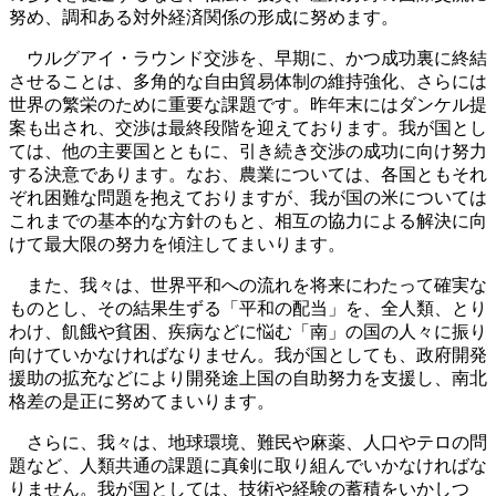
努め、調和ある対外経済関係の形成に努めます。
ウルグアイ・ラウンド交渉を、早期に、かつ成功裏に終結
させることは、多角的な自由貿易体制の維持強化、さらには
世界の繁栄のために重要な課題です。昨年末にはダンケル提
案も出され、交渉は最終段階を迎えております。我が国とし
ては、他の主要国とともに、引き続き交渉の成功に向け努力
する決意であります。なお、農業については、各国ともそれ
ぞれ困難な問題を抱えておりますが、我が国の米については
これまでの基本的な方針のもと、相互の協力による解決に向
けて最大限の努力を傾注してまいります。
また、我々は、世界平和への流れを将来にわたって確実な
ものとし、その結果生ずる「平和の配当」を、全人類、とり
わけ、飢餓や貧困、疾病などに悩む「南」の国の人々に振り
向けていかなければなりません。我が国としても、政府開発
援助の拡充などにより開発途上国の自助努力を支援し、南北
格差の是正に努めてまいります。
さらに、我々は、地球環境、難民や麻薬、人口やテロの問
題など、人類共通の課題に真剣に取り組んでいかなければな
りません。我が国としては、技術や経験の蓄積をいかしつ