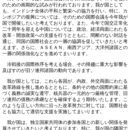
のための画期的な試みが行われております。我が国として
も、インドシナ全体の平和と繁栄への協力を行い、特に、カ
ンボジアの復興については、そのための国際会議を今年我が
国で開催したいと考えております。また、今年で国交正常化
二十周年を迎える中国については、政治、経済両面にわたる
改革・開放政策への支援を行うとともに、間断のない対話を
通じ、同国の国際社会との一層の協調を促していきたいと考
えます。さらに、ＡＳＥＡＮ、南西アジア、大洋州諸国との
一層の関係強化などを進めてまいります。
冷戦後の国際秩序を考える場合、その帰趨に重大な影響を
及ぼすのが旧ソ連邦諸国の動向であります。
我が国としては、これら各国が、内政、外交両面にわたる
改革路線を推し進めるとともに、条約その他の国際約束に基
づく義務の誠実な遵守、核兵器の一元的かつ厳格な管理、旧
ソ連邦の債務の承継などを確保するよう期待いたします。こ
のような正しい方向に沿った改革努力に対しては、国際社会
とも協力して適切な支援を実施してまいります。
我が国は、独立国家共同体の参加各国との新しい関係を発
展させていきたいと考えております。特に、我が国の隣国で