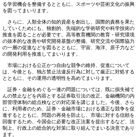
る学習機会を整備するとともに、スポーツや芸術文化の振興
を図ってまいります。
さらに、人類全体の知的資産を創出し、国際的責務を果た
していくためにも、独創的、先端的な学術研究や科学技術の
推進を図ることが必要です。高等教育機関の教育・研究環境
の抜本的な改善や研究開発基盤の整備、研究交流や国際協力
の一層の促進などを図るとともに、宇宙、海洋、原子力など
の開発利用を推進してまいります。
市場における公正かつ自由な競争の維持、促進について
は、今後とも、独占禁止法違反行為に対して厳正に対処する
とともに、その運用の透明性を高めてまいります。
証券・金融をめぐる一連の問題については、既に損失補て
んの禁止などを内容とする証券取引法の改正、金融機関の内
部管理体制の総点検などの対応策を講じました。今後、さら
に、利用者のため、証券・金融市場における適正な競争を促
進するとともに、問題の再発を防止し、市場に対する信頼を
回復するため、今国会に必要な改正法案を提出するなど、法
制上、行政上の総合的な対策に取り組んでまいる決意であり
ます。