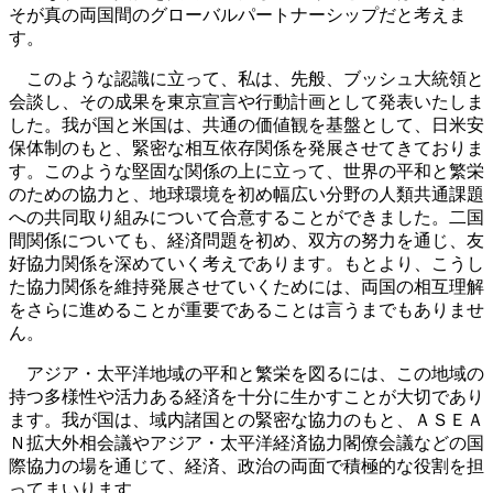
そが真の両国間のグローバルパートナーシップだと考えま
す。
このような認識に立って、私は、先般、ブッシュ大統領と
会談し、その成果を東京宣言や行動計画として発表いたしま
した。我が国と米国は、共通の価値観を基盤として、日米安
保体制のもと、緊密な相互依存関係を発展させてきておりま
す。このような堅固な関係の上に立って、世界の平和と繁栄
のための協力と、地球環境を初め幅広い分野の人類共通課題
への共同取り組みについて合意することができました。二国
間関係についても、経済問題を初め、双方の努力を通じ、友
好協力関係を深めていく考えであります。もとより、こうし
た協力関係を維持発展させていくためには、両国の相互理解
をさらに進めることが重要であることは言うまでもありませ
ん。
アジア・太平洋地域の平和と繁栄を図るには、この地域の
持つ多様性や活力ある経済を十分に生かすことが大切であり
ます。我が国は、域内諸国との緊密な協力のもと、ＡＳＥＡ
Ｎ拡大外相会議やアジア・太平洋経済協力閣僚会議などの国
際協力の場を通じて、経済、政治の両面で積極的な役割を担
ってまいります。