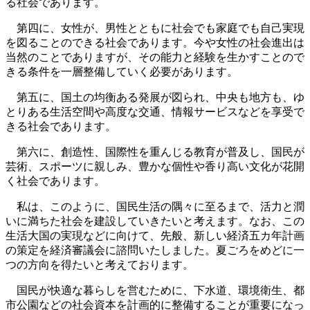
る社会であります。
第四に、女性が、男性とともに社会でも家庭でも自己実現
を図ることのできる社会であります。今や女性の社会進出は
当然のことでありますが、その能力と経験を生かすことので
きる条件を一層整備していく必要があります。
第五に、国土の均衡ある発展が図られ、中央も地方も、ゆ
とりある生活空間や高度な交通、情報サービスなどを享受で
きる社会であります。
第六に、創造性、国際性を重んじる教育が普及し、国民が
芸術、スポーツに親しみ、豊かな個性や香り高い文化が花開
く社会であります。
私は、このように、国民生活の隅々に至るまで、活力と潤
いに満ちた社会を建設していきたいと考えます。なお、この
生活大国の実現などに向けて、先般、新しい経済五カ年計画
の策定を経済審議会に諮問いたしました。夏ごろをめどに一
つの方向を得たいと考えております。
国民が快適な暮らしを営むために、下水道、環境衛生、都
市公園などの社会資本を計画的に整備することが重要になっ