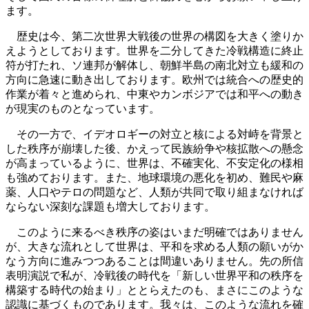
ます。
歴史は今、第二次世界大戦後の世界の構図を大きく塗りか
えようとしております。世界を二分してきた冷戦構造に終止
符が打たれ、ソ連邦が解体し、朝鮮半島の南北対立も緩和の
方向に急速に動き出しております。欧州では統合への歴史的
作業が着々と進められ、中東やカンボジアでは和平への動き
が現実のものとなっています。
その一方で、イデオロギーの対立と核による対峙を背景と
した秩序が崩壊した後、かえって民族紛争や核拡散への懸念
が高まっているように、世界は、不確実化、不安定化の様相
も強めております。また、地球環境の悪化を初め、難民や麻
薬、人口やテロの問題など、人類が共同で取り組まなければ
ならない深刻な課題も増大しております。
このように来るべき秩序の姿はいまだ明確ではありません
が、大きな流れとして世界は、平和を求める人類の願いがか
なう方向に進みつつあることは間違いありません。先の所信
表明演説で私が、冷戦後の時代を「新しい世界平和の秩序を
構築する時代の始まり」ととらえたのも、まさにこのような
認識に基づくものであります。我々は、このような流れを確