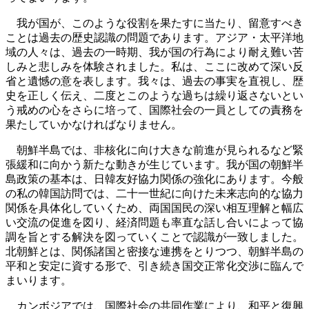
我が国が、このような役割を果たすに当たり、留意すべき
ことは過去の歴史認識の問題であります。アジア・太平洋地
域の人々は、過去の一時期、我が国の行為により耐え難い苦
しみと悲しみを体験されました。私は、ここに改めて深い反
省と遺憾の意を表します。我々は、過去の事実を直視し、歴
史を正しく伝え、二度とこのような過ちは繰り返さないとい
う戒めの心をさらに培って、国際社会の一員としての責務を
果たしていかなければなりません。
朝鮮半島では、非核化に向け大きな前進が見られるなど緊
張緩和に向かう新たな動きが生じています。我が国の朝鮮半
島政策の基本は、日韓友好協力関係の強化にあります。今般
の私の韓国訪問では、二十一世紀に向けた未来志向的な協力
関係を具体化していくため、両国国民の深い相互理解と幅広
い交流の促進を図り、経済問題も率直な話し合いによって協
調を旨とする解決を図っていくことで認識が一致しました。
北朝鮮とは、関係諸国と密接な連携をとりつつ、朝鮮半島の
平和と安定に資する形で、引き続き国交正常化交渉に臨んで
まいります。
カンボジアでは、国際社会の共同作業により、和平と復興