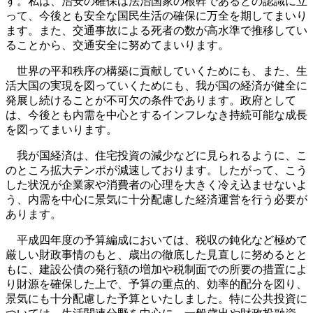
す。私は、治安の確保は法治国家の根幹であるとの認識に立
って、今後とも安全な国民生活の確保に万全を期してまいり
ます。また、交通事故による死者の数が高水準で推移してい
ることから、交通安全に努めてまいります。
世界の平和秩序の構築に貢献していくためにも、また、生
活大国の実現を図っていくためにも、我が国の経済が健全に
発展し続けることが不可欠の条件であります。政府として
は、今後とも内需を中心とするインフレなき持続可能な成長
を図ってまいります。
我が国経済は、住宅投資の減少などに見られるように、こ
のところ拡大テンポが減速しております。したがって、こう
した状況が企業家や消費者の心理を大きく冷え込ませないよ
う、内需を中心に景気に十分配慮した経済運営を行う必要が
あります。
平成四年度の予算編成においては、税収の鈍化など極めて
厳しい財政事情のもと、歳出の徹底した見直しに努めるとと
もに、建設公債の発行額の増加や税制面での所要の措置によ
り財源を確保した上で、予算の重点的、効率的配分を図り、
景気にも十分配慮した予算といたしました。特に公共投資に