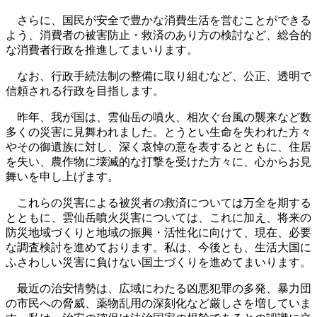
さらに、国民が安全で豊かな消費生活を営むことができる
よう、消費者の被害防止・救済のあり方の検討など、総合的
な消費者行政を推進してまいります。
なお、行政手続法制の整備に取り組むなど、公正、透明で
信頼される行政を目指します。
昨年、我が国は、雲仙岳の噴火、相次ぐ台風の襲来など数
多くの災害に見舞われました。とうとい生命を失われた方々
やその御遺族に対し、深く哀悼の意を表するとともに、住居
を失い、農作物に壊滅的な打撃を受けた方々に、心からお見
舞いを申し上げます。
これらの災害による被災者の救済については万全を期する
とともに、雲仙岳噴火災害については、これに加え、将来の
防災地域づくりと地域の振興・活性化に向けて、現在、必要
な調査検討を進めております。私は、今後とも、生活大国に
ふさわしい災害に負けない国土づくりを進めてまいります。
最近の治安情勢は、広域にわたる凶悪犯罪の多発、暴力団
の市民への脅威、薬物乱用の深刻化など厳しさを増していま