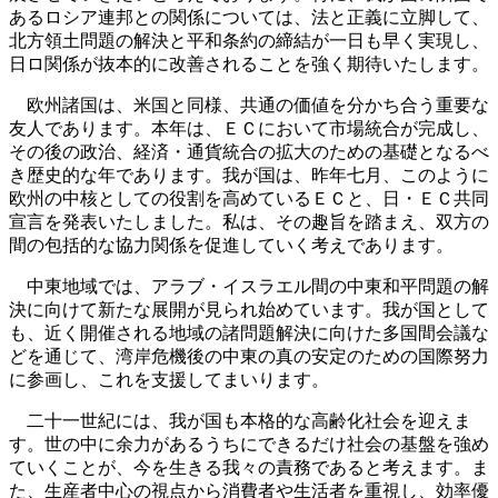
あるロシア連邦との関係については、法と正義に立脚して、
北方領土問題の解決と平和条約の締結が一日も早く実現し、
日ロ関係が抜本的に改善されることを強く期待いたします。
欧州諸国は、米国と同様、共通の価値を分かち合う重要な
友人であります。本年は、ＥＣにおいて市場統合が完成し、
その後の政治、経済・通貨統合の拡大のための基礎となるべ
き歴史的な年であります。我が国は、昨年七月、このように
欧州の中核としての役割を高めているＥＣと、日・ＥＣ共同
宣言を発表いたしました。私は、その趣旨を踏まえ、双方の
間の包括的な協力関係を促進していく考えであります。
中東地域では、アラブ・イスラエル間の中東和平問題の解
決に向けて新たな展開が見られ始めています。我が国として
も、近く開催される地域の諸問題解決に向けた多国間会議な
どを通じて、湾岸危機後の中東の真の安定のための国際努力
に参画し、これを支援してまいります。
二十一世紀には、我が国も本格的な高齢化社会を迎えま
す。世の中に余力があるうちにできるだけ社会の基盤を強め
ていくことが、今を生きる我々の責務であると考えます。ま
た、生産者中心の視点から消費者や生活者を重視し、効率優