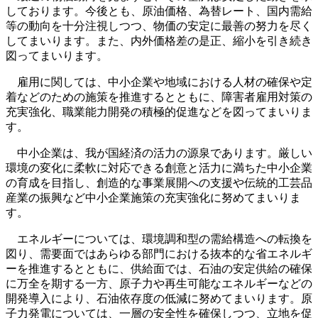
しております。今後とも、原油価格、為替レート、国内需給
等の動向を十分注視しつつ、物価の安定に最善の努力を尽く
してまいります。また、内外価格差の是正、縮小を引き続き
図ってまいります。
雇用に関しては、中小企業や地域における人材の確保や定
着などのための施策を推進するとともに、障害者雇用対策の
充実強化、職業能力開発の積極的促進などを図ってまいりま
す。
中小企業は、我が国経済の活力の源泉であります。厳しい
環境の変化に柔軟に対応できる創意と活力に満ちた中小企業
の育成を目指し、創造的な事業展開への支援や伝統的工芸品
産業の振興など中小企業施策の充実強化に努めてまいりま
す。
エネルギーについては、環境調和型の需給構造への転換を
図り、需要面ではあらゆる部門における抜本的な省エネルギ
ーを推進するとともに、供給面では、石油の安定供給の確保
に万全を期する一方、原子力や再生可能なエネルギーなどの
開発導入により、石油依存度の低減に努めてまいります。原
子力発電については、一層の安全性を確保しつつ、立地を促