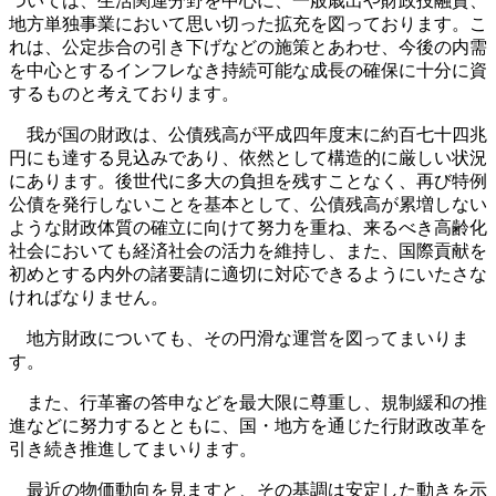
ついては、生活関連分野を中心に、一般歳出や財政投融資、
地方単独事業において思い切った拡充を図っております。こ
れは、公定歩合の引き下げなどの施策とあわせ、今後の内需
を中心とするインフレなき持続可能な成長の確保に十分に資
するものと考えております。
我が国の財政は、公債残高が平成四年度末に約百七十四兆
円にも達する見込みであり、依然として構造的に厳しい状況
にあります。後世代に多大の負担を残すことなく、再び特例
公債を発行しないことを基本として、公債残高が累増しない
ような財政体質の確立に向けて努力を重ね、来るべき高齢化
社会においても経済社会の活力を維持し、また、国際貢献を
初めとする内外の諸要請に適切に対応できるようにいたさな
ければなりません。
地方財政についても、その円滑な運営を図ってまいりま
す。
また、行革審の答申などを最大限に尊重し、規制緩和の推
進などに努力するとともに、国・地方を通じた行財政改革を
引き続き推進してまいります。
最近の物価動向を見ますと、その基調は安定した動きを示