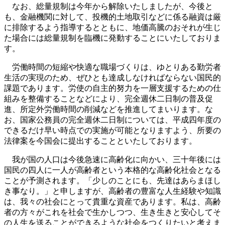
なお、総量規制は今年から解除いたしましたが、今後と
も、金融機関に対して、投機的土地取引などに係る融資は厳
に排除するよう指導するとともに、地価高騰のおそれが生じ
た場合には総量規制を臨機に発動することにいたしておりま
す。
労働時間の短縮や快適な職場づくりは、ゆとりある勤労者
生活の実現のため、ぜひとも達成しなければならない国民的
課題であります。労使の自主的努力を一層支援するための仕
組みを整備することなどにより、完全週休二日制の普及促
進、所定外労働時間の削減などを推進してまいります。な
お、国家公務員の完全週休二日制については、平成四年度の
できるだけ早い時点での実施が可能となりますよう、所要の
法律案を今国会に提出することといたしております。
我が国の人口は今後急速に高齢化に向かい、三十年後には
国民の四人に一人が高齢者という本格的な高齢化社会となる
ことが予測されます。「少しのことにも、先達はあらまほし
き事なり。」と申しますが、高齢者の豊富な人生経験や知識
は、我々の社会にとって貴重な資産であります。私は、高齢
者の方々がこれを社会で生かしつつ、生き生きと安心してそ
の人生を送ることができるような社会をつくりたいと考えま