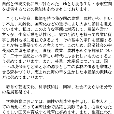
自然と伝統文化に裏づけられた、ゆとりある生活・余暇空間
を提供するなどの機能もあわせ有しております。
こうした使命、機能を持つ我が国の農業、農村が今、担い
手不足、高齢化、国際化などの進行により大きな節目を迎え
ています。私は、このような事態に対応して、農業を営む
方々が、生産活動を活性化し、魅力と誇りを持って農業に従
事し農村地域に定住できるよう、その基本的条件を整備する
ことが特に重要であると考えます。このため、経済社会の中
長期の展望を踏まえ、食糧、農業、農村をめぐる施策につい
て、二十一世紀という新しい時代にふさわしいものとするよ
う努めてまいります。また、林業、水産業については、国
土・環境保全など緑と水の源泉としての森林の働きを増進さ
せる森林づくり、恵まれた海の幸を生かした水産業の振興な
どに努めてまいります。
教育や芸術文化、科学技術は、国家、社会のあらゆる分野
の発展基盤です。
学校教育においては、個性や創造性を伸ばし、日本人とし
ての自覚に立って国際社会で活躍し貢献できる、心豊かなた
くましい国民を育成する教育に努めます。また、生涯にわた