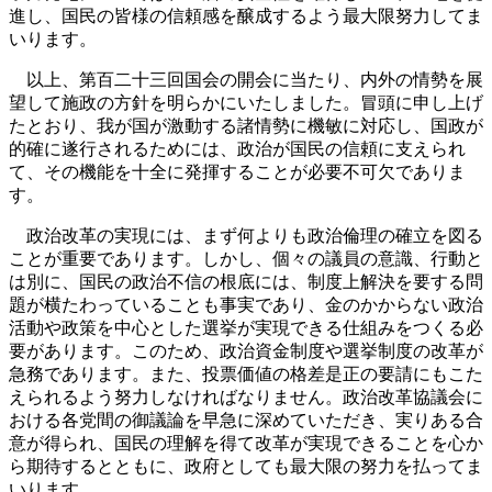
進し、国民の皆様の信頼感を醸成するよう最大限努力してま
いります。
以上、第百二十三回国会の開会に当たり、内外の情勢を展
望して施政の方針を明らかにいたしました。冒頭に申し上げ
たとおり、我が国が激動する諸情勢に機敏に対応し、国政が
的確に遂行されるためには、政治が国民の信頼に支えられ
て、その機能を十全に発揮することが必要不可欠でありま
す。
政治改革の実現には、まず何よりも政治倫理の確立を図る
ことが重要であります。しかし、個々の議員の意識、行動と
は別に、国民の政治不信の根底には、制度上解決を要する問
題が横たわっていることも事実であり、金のかからない政治
活動や政策を中心とした選挙が実現できる仕組みをつくる必
要があります。このため、政治資金制度や選挙制度の改革が
急務であります。また、投票価値の格差是正の要請にもこた
えられるよう努力しなければなりません。政治改革協議会に
おける各党間の御議論を早急に深めていただき、実りある合
意が得られ、国民の理解を得て改革が実現できることを心か
ら期待するとともに、政府としても最大限の努力を払ってま
いります。