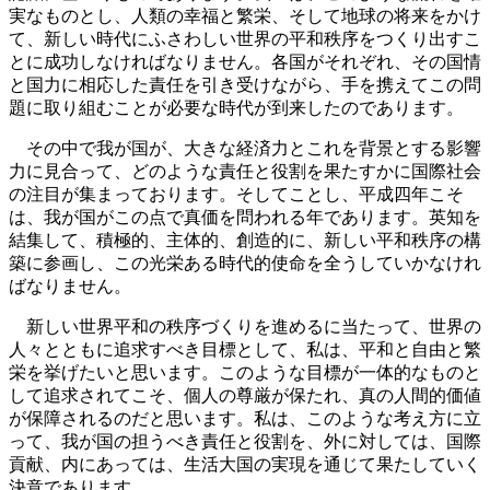
実なものとし、人類の幸福と繁栄、そして地球の将来をかけ
て、新しい時代にふさわしい世界の平和秩序をつくり出すこ
とに成功しなければなりません。各国がそれぞれ、その国情
と国力に相応した責任を引き受けながら、手を携えてこの問
題に取り組むことが必要な時代が到来したのであります。
その中で我が国が、大きな経済力とこれを背景とする影響
力に見合って、どのような責任と役割を果たすかに国際社会
の注目が集まっております。そしてことし、平成四年こそ
は、我が国がこの点で真価を問われる年であります。英知を
結集して、積極的、主体的、創造的に、新しい平和秩序の構
築に参画し、この光栄ある時代的使命を全うしていかなけれ
ばなりません。
新しい世界平和の秩序づくりを進めるに当たって、世界の
人々とともに追求すべき目標として、私は、平和と自由と繁
栄を挙げたいと思います。このような目標が一体的なものと
して追求されてこそ、個人の尊厳が保たれ、真の人間的価値
が保障されるのだと思います。私は、このような考え方に立
って、我が国の担うべき責任と役割を、外に対しては、国際
貢献、内にあっては、生活大国の実現を通じて果たしていく
決意であります。