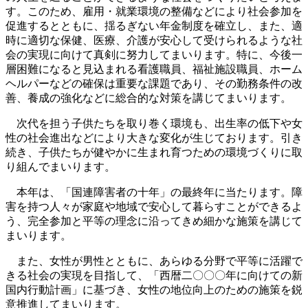
す。このため、雇用・就業環境の整備などにより社会参加を
促進するとともに、揺るぎない年金制度を確立し、また、適
時に適切な保健、医療、介護が安心して受けられるような社
会の実現に向けて真剣に努力してまいります。特に、今後一
層困難になると見込まれる看護職員、福祉施設職員、ホーム
ヘルパーなどの確保は重要な課題であり、その勤務条件の改
善、養成の強化などに総合的な対策を講じてまいります。
次代を担う子供たちを取り巻く環境も、出生率の低下や女
性の社会進出などにより大きな変化が生じております。引き
続き、子供たちが健やかに生まれ育つための環境づくりに取
り組んでまいります。
本年は、「国連障害者の十年」の最終年に当たります。障
害を持つ人々が家庭や地域で安心して暮らすことができるよ
う、完全参加と平等の理念に沿ってきめ細かな施策を講じて
まいります。
また、女性が男性とともに、あらゆる分野で平等に活躍で
きる社会の実現を目指して、「西暦二〇〇〇年に向けての新
国内行動計画」に基づき、女性の地位向上のための施策を鋭
意推進してまいります。