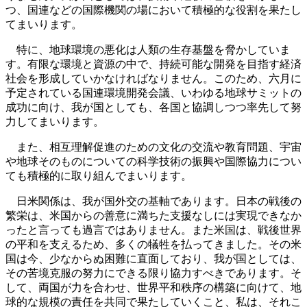
つ、国連などの国際機関の場において積極的な役割を果たし
てまいります。
特に、地球環境の悪化は人類の生存基盤を脅かしていま
す。有限な環境と資源の中で、持続可能な開発を目指す経済
社会を形成していかなければなりません。このため、六月に
予定されている国連環境開発会議、いわゆる地球サミットの
成功に向け、我が国としても、各国と協調しつつ率先して努
力してまいります。
また、相互理解促進のための文化の交流や教育問題、宇宙
や地球そのものについての科学技術の振興や国際協力につい
ても積極的に取り組んでまいります。
日米関係は、我が国外交の基軸であります。日本の戦後の
繁栄は、米国からの善意に満ちた支援なしには実現できなか
ったと言っても過言ではありません。また米国は、戦後世界
の平和を支えるため、多くの犠牲を払ってきました。その米
国は今、少なからぬ困難に直面しており、我が国としては、
その苦境克服の努力にできる限り協力すべきであります。そ
して、両国が力を合わせ、世界平和秩序の構築に向けて、地
球的な規模の責任を共同で果たしていくこと、私は、それこ