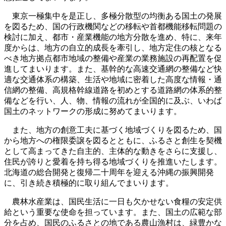
東京一極集中を是正し、多極分散型の均衡ある国土の発展
を図るため、国の行政機関などの移転や首都機能移転問題の
検討に加え、都市・産業機能の地方分散を進め、特に、来年
度からは、地方の自立的成長を牽引し、地方定住の核となる
べき地方拠点都市地域の整備や産業の業務施設の再配置を促
進してまいります。また、基幹的な高速交通網の整備など快
適な交通体系の構築、生活や地域に密着した高度な情報・通
信網の整備、高規格幹線道路を初めとする道路網の体系的整
備などを行い、人、物、情報の流れが全国的に及ぶ、いわば
国土のネットワークの形成に努めてまいります。
また、地方の創意工夫に基づく地域づくりを図るため、国
から地方への権限委譲を図るとともに、ふるさと創生を契機
として高まってきた自主的、主体的な動きをさらに支援し、
住民が誇りと愛着を持ち得る地域づくりを推進いたします。
北海道の総合開発と復帰二十周年を迎える沖縄の振興開発
に、引き続き積極的に取り組んでまいります。
農林水産業は、国民生活に一日も欠かせない食糧の安定供
給という重要な使命を担っています。また、国土の広範な部
分を占め、国民のふるさとの地である農山漁村は、緑豊かな