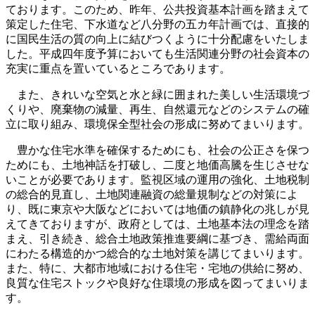
ております。このため、昨年、公共投資基本計画を踏まえて
策定した住宅、下水道など八分野の五カ年計画では、直接的
に国民生活の質の向上に結びつくように十分配慮をいたしま
した。平成四年度予算においても生活関連分野の社会資本の
充実に重点を置いているところであります。
また、きれいな空気と水と緑に囲まれた美しい生活環境づ
くりや、廃棄物の減量、再生、自然還元などのシステムの確
立に取り組み、環境保全型社会の形成に努めてまいります。
豊かな住宅水準を確保するためにも、社会の公正さを保つ
ためにも、土地神話を打破し、二度と地価高騰を生じさせな
いことが必要であります。監視区域の運用の強化、土地税制
の総合的見直し、土地関連融資の総量規制などの対策によ
り、既に東京や大阪などにおいては地価の鎮静化の兆しが見
えてきておりますが、政府としては、土地基本法の理念を踏
まえ、引き続き、総合土地政策推進要綱に基づき、需給両面
にわたる構造的かつ総合的な土地対策を講じてまいります。
また、特に、大都市地域における住宅・宅地の供給に努め、
良質な住宅ストックや良好な住環境の形成を図ってまいりま
す。