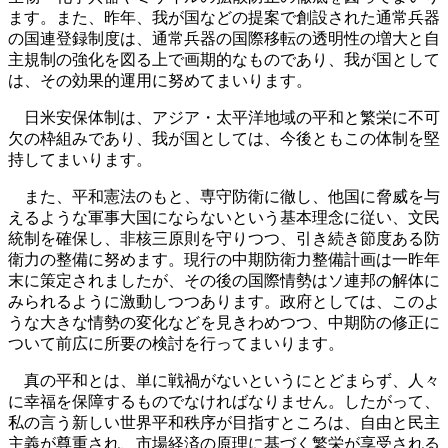
ます。また、昨年、我が国などの提案で創設された通常兵器
の国連登録制度は、通常兵器の国際移転の透明性の増大と自
主規制の強化を図る上で画期的なものであり、我が国として
は、その効果的運用に努めてまいります。
日米安保体制は、アジア・太平洋地域の平和と繁栄に不可
欠の枠組みであり、我が国としては、今後ともこの体制を堅
持してまいります。
また、平和憲法のもと、専守防衛に徹し、他国に脅威を与
えるような軍事大国にならないという基本理念に従い、文民
統制を確保し、非核三原則を守りつつ、引き続き節度ある防
衛力の整備に努めます。現行の中期防衛力整備計画は一昨年
末に策定されましたが、その後の国際情勢はソ連邦の解体に
みられるように激動しつつあります。政府としては、このよ
うな大きな情勢の変化などを見きわめつつ、中期防の修正に
ついて前広に所要の検討を行ってまいります。
真の平和とは、単に戦禍がないというにとどまらず、人々
に幸福を保障するものでなければなりません。したがって、
私の言う新しい世界平和秩序が目指すところは、自由と民主
主義が尊重され、市場経済の原理に基づく繁栄が享受される