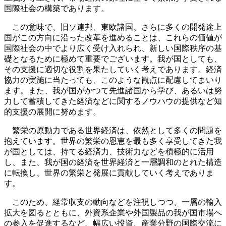
国際社会の構築であります。
この意味で、旧ソ連邦、東欧諸国、さらに多くの開発途上
国がこの方向に沿った改革を進めることは、これらの価値が
国際社会の中でより広く受け入れられ、新しい国際秩序の基
礎となるために極めて重要でございます。我が国としても、
その支援に適切な役割を果たしていく考えであります。経済
協力の実施に当たっても、このような観点に配慮してまいり
ます。また、我が国がかつて先進諸国から学び、あるいは努
力して蓄積してきた経済などに関するノウハウの提供など知
的支援の展開に努めます。
繁栄の原動力である世界経済は、依然として多くの問題を
抱えています。世界の繁栄の恩恵を最も多く享受してきた我
が国としては、持てる経済力、技術力などを積極的に活用
し、また、我が国の経済を世界経済と一層調和のとれた構造
に転換し、世界の繁栄と発展に貢献していく考えでありま
す。
このため、経常収支の動向などを注視しつつ、一層の輸入
拡大を図るとともに、外資系企業や外国製品の我が国市場へ
の参入を促進するなど、幅広い投資、産業分野の国際交流に