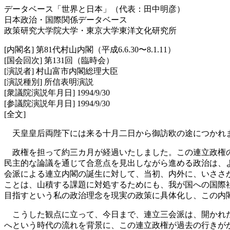
データベース「世界と日本」（代表：田中明彦）
日本政治・国際関係データベース
政策研究大学院大学・東京大学東洋文化研究所
[内閣名] 第81代村山内閣（平成6.6.30〜8.1.11）
[国会回次] 第131回（臨時会）
[演説者] 村山富市内閣総理大臣
[演説種別] 所信表明演説
[衆議院演説年月日] 1994/9/30
[参議院演説年月日] 1994/9/30
[全文]
天皇皇后両陛下には来る十月二日から御訪欧の途につかれま
政権を担って約三カ月が経過いたしました。この連立政権の
民主的な論議を通じて合意点を見出しながら進める政治は、
会派による連立内閣の誕生に対して、当初、内外に、いささ
ことは、山積する課題に対処するためにも、我が国への国際
目指すという私の政治理念を現実の政策に具体化し、この内
こうした観点に立って、今日まで、連立三会派は、開かれた
へという時代の流れを背景に、この連立政権が過去の行きが