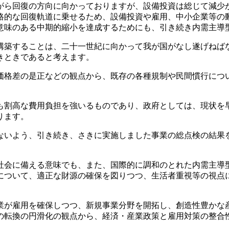
ら回復の方向に向かっておりますが、設備投資は総じて減少
格的な回復軌道に乗せるため、設備投資や雇用、中小企業等の
意味のある中期的縮小を達成するためにも、引き続き内需主導
築することは、二十一世紀に向かって我が国がなし遂げねば
きときであると考えます。
格差の是正などの観点から、既存の各種規制や民間慣行につ
割高な費用負担を強いるものであり、政府としては、現状を
ります。
いよう、引き続き、さきに実施しました事業の総点検の結果
会に備える意味でも、また、国際的に調和のとれた内需主導
について、適正な財源の確保を図りつつ、生活者重視等の視点
が雇用を確保しつつ、新規事業分野を開拓し、創造性豊かな
の転換の円滑化の観点から、経済・産業政策と雇用対策の整合