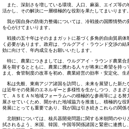
また、深刻さを増している環境、人口、麻薬、エイズ等の地
活かし、その解決に一層積極的な役割を果たしてまいります
我が国自身の防衛力整備については、冷戦後の国際情勢の変
を心がけてまいります。
戦後の五十年はそのままガットに基づく多角的自由貿易体制
く必要があります。政府は、ウルグアイ・ラウンド交渉の結
効に向けて、年内成立をお願いいたします。
特に、農業につきましては、ウルグアイ・ラウンド農業合意
展を期するとともに、農業に携わる人々が将来に希望を持っ
まえ、食管制度の改革を初め、農業経営の効率・安定化、生
私は先般、東南アジア諸国を訪問し、未来を展望した新たな
は近年その発展のエネルギーと多様性を生かしつつ、さまざ
て、ＡＳＥＡＮ地域フォーラムへの積極的な参画等による努
展させていくため、開かれた地域協力を推進し、積極的な役
発展にとっても重要であり、我が国は引き続きこれらの関係
北朝鮮については、核兵器開発問題に関する米朝間のやりと
拭されるよう、米国、韓国、中国等関係諸国と緊密に連携し