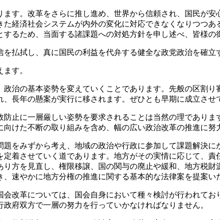
ます。改革をさらに推し進め、世界から信頼され、国民が安
きた経済社会システムが内外の変化に対応できなくなりつつあ
とするため、当面する諸課題への対処方針を申し述べ、皆様の
を払拭し、真に国民の利益を代弁する健全な政党政治を確立
えます。
政治の基本姿勢を変えていくことであります。先般の区割り
れ、長年の懸案が実行に移されます。ぜひとも早期に成立させ
防止に一層厳しい姿勢を要求されることは当然の理でありま
に向けた不断の取り組みを含め、幅の広い政治改革の推進に努
題をみずから考え、地域の政治や行政に参加して課題解決に
を定着させていく道であります。地方がその実情に応じて、責
あり方を見直し、権限移譲、国の関与の廃止や緩和、地方税財
き、速やかに地方分権の推進に関する基本的な法律案を提案い
会改革については、国会自身において種々検討が行われてお
行政府双方で一層の努力を行っていかなければなりません。