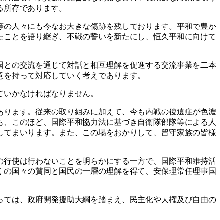
る所存であります。
等の人々にも今なお大きな傷跡を残しております。平和で豊か
たことを語り継ぎ、不戦の誓いを新たにし、恒久平和に向けて
国との交流を通じて対話と相互理解を促進する交流事業を二本
意を持って対応していく考えであります。
ていかなければなりません。
あります。従来の取り組みに加えて、今も内戦の後遺症が色濃
も、このほど、国際平和協力法に基づき自衛隊部隊等による人
してまいります。また、この場をおかりして、留守家族の皆様
の行使は行わないことを明らかにする一方で、国際平和維持活
くの国々の賛同と国民の一層の理解を得て、安保理常任理事国
っては、政府開発援助大綱を踏まえ、民主化や人権及び自由の