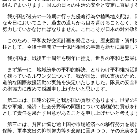
組んでまいります。国民の日々の生活の安全と安定に直結す
我が国が過去の一時期に行った侵略行為や植民地支配は、国
な今日においてこそ、過去の過ちから目を背けることなく、
努力していかなければなりません。これこそが日本の対外政
このため、平和友好交流計画を発足させ、歴史図書・資料の
柱として、今後十年間で一千億円相当の事業を新たに展開し
我が国は、戦後五十周年を明年に控え、世界の平和と繁栄に
まず第一に、地域紛争の平和的解決、とりわけ平和維持活動
く残っているルワンダについて、我が国は、難民支援のため
道的な国際救援活動の実施を決定いたしました。隊員の安全
の御協力に改めて感謝申し上げたいと思います。
第二には、国連の役割と我が国の貢献であります。世界の平
動や軍縮、経済・社会分野等の問題について積極的な貢献を
として責任を果たす用意があることを申し上げたいと考えま
第三には、貧困に悩む途上国や市場経済への移行努力を続け
保障、軍事支出の抑制努力等を念頭に置きつつ、その充実を