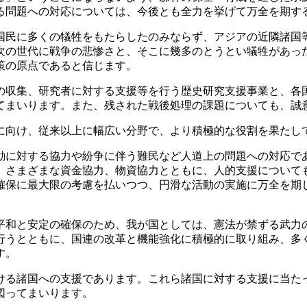
る問題への対応については、今後とも全力を挙げて万全を期す
民に多くの犠牲をもたらしたのみならず、アジアの近隣諸国
次の世代に戦争の悲惨さと、そこに幾多のとうとい犠牲があっ
策の原点であると信じます。
収集、研究者に対する支援等を行う歴史研究支援事業と、各
てまいります。また、残された戦後処理の課題についても、誠
向け、従来以上に幅広い分野で、より積極的な役割を果たし
に対する協力や紛争に伴う難民など人道上の問題への対応で
、さまざまな資金協力、物資協力とともに、人的支援について
確保に最大限の考慮を払いつつ、円滑な活動の実施に万全を期
和と安定の確保のため、我が国としては、憲法が禁ずる武力
行うとともに、国連の改革と機能強化に積極的に取り組み、多
す。
る諸国への支援であります。これら諸国に対する支援に当た
図ってまいります。