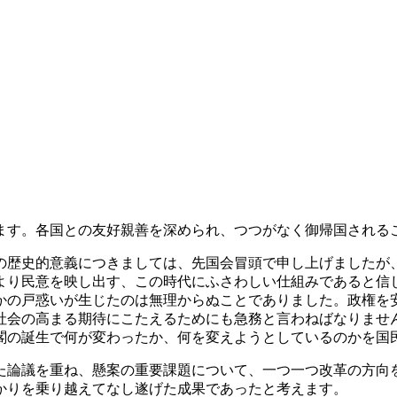
す。各国との友好親善を深められ、つつがなく御帰国される
歴史的意義につきましては、先国会冒頭で申し上げましたが
より民意を映し出す、この時代にふさわしい仕組みであると信
かの戸惑いが生じたのは無理からぬことでありました。政権を
社会の高まる期待にこたえるためにも急務と言わねばなりませ
閣の誕生で何が変わったか、何を変えようとしているのかを国
論議を重ね、懸案の重要課題について、一つ一つ改革の方向
かりを乗り越えてなし遂げた成果であったと考えます。