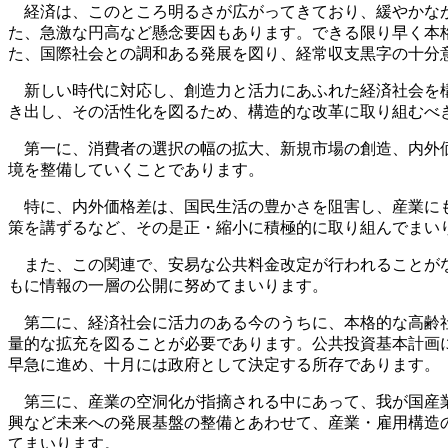
経済は、このところ明るさが広がってきており、緩やかなが
た、急激な円高など懸念要因もあります。できる限り早く本
た、国際社会との調和ある発展を図り、経常収支黒字の十分
新しい時代に対応し、創造力と活力にあふれた経済社会を構
き出し、その活性化を図るため、構造的な改革に取り組むべ
第一に、消費者の選択の幅の拡大、新規市場の創造、内外価
境を整備していくことであります。
特に、内外価格差は、国民生活の豊かさを阻害し、産業にも
策を講ずるなど、その是正・縮小に積極的に取り組んでまい
また、この関連で、安易な公共料金改定が行われることがな
もに情報の一層の公開に努めてまいります。
第二に、経済社会に活力のある今のうちに、本格的な高齢社
量的な拡充を図ることが必要であります。公共投資基本計画
早急に進め、十月には政府として決定する所存であります。
第三に、産業の空洞化が指摘される中にあって、我が国産業
興など未来への発展基盤の整備とあわせて、産業・雇用構造
てまいります。