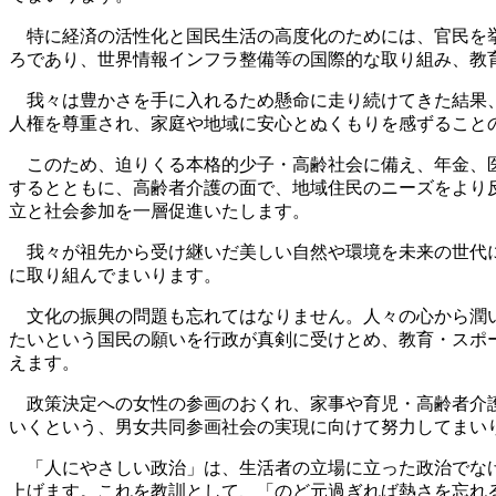
特に経済の活性化と国民生活の高度化のためには、官民を挙
ろであり、世界情報インフラ整備等の国際的な取り組み、教
我々は豊かさを手に入れるため懸命に走り続けてきた結果、
人権を尊重され、家庭や地域に安心とぬくもりを感ずること
このため、迫りくる本格的少子・高齢社会に備え、年金、医
するとともに、高齢者介護の面で、地域住民のニーズをより
立と社会参加を一層促進いたします。
我々が祖先から受け継いだ美しい自然や環境を未来の世代に
に取り組んでまいります。
文化の振興の問題も忘れてはなりません。人々の心から潤い
たいという国民の願いを行政が真剣に受けとめ、教育・スポ
えます。
政策決定への女性の参画のおくれ、家事や育児・高齢者介護
いくという、男女共同参画社会の実現に向けて努力してまい
「人にやさしい政治」は、生活者の立場に立った政治でなけ
上げます。これを教訓として、「のど元過ぎれば熱さを忘れ