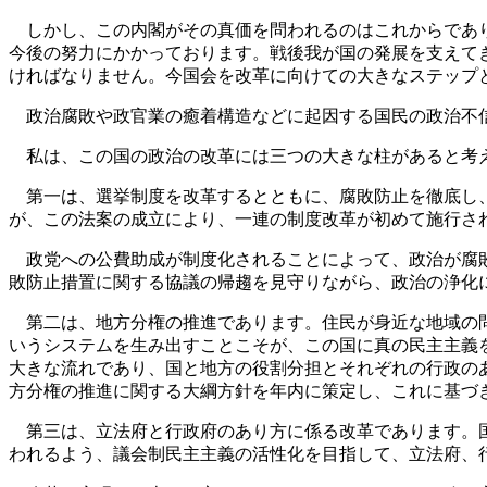
しかし、この内閣がその真価を問われるのはこれからであり
今後の努力にかかっております。戦後我が国の発展を支えて
ければなりません。今国会を改革に向けての大きなステップ
政治腐敗や政官業の癒着構造などに起因する国民の政治不信
私は、この国の政治の改革には三つの大きな柱があると考
第一は、選挙制度を改革するとともに、腐敗防止を徹底し、
が、この法案の成立により、一連の制度改革が初めて施行さ
政党への公費助成が制度化されることによって、政治が腐敗
敗防止措置に関する協議の帰趨を見守りながら、政治の浄化
第二は、地方分権の推進であります。住民が身近な地域の問
いうシステムを生み出すことこそが、この国に真の民主主義
大きな流れであり、国と地方の役割分担とそれぞれの行政の
方分権の推進に関する大綱方針を年内に策定し、これに基づ
第三は、立法府と行政府のあり方に係る改革であります。国
われるよう、議会制民主主義の活性化を目指して、立法府、