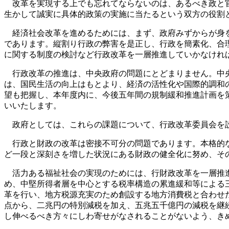
改革を実現する上でも忘れてならないのは、あるべき政と官
生かして誠実に具体的政策の実施に当たるという双方の役割
経済社会改革を進めるためには、まず、政府みずからが身を
であります。縦割り行政の弊害を是正し、行政を簡素化、合
に関する制度の検討など行政改革を一層推進していかなけれ
行政改革の推進は、中央政府の問題にとどまりません。中央
は、国民生活の向上はもとより、経済の活性化や国際的調和
望も把握し、本年度内に、今後五年間の規制緩和推進計画を
いいたします。
政府としては、これらの課題について、行政改革委員会を設
行政と財政の改革は密接不可分の問題であります。本格的な
ど一段と深刻さを増した状況にある財政の健全化に努め、そ
活力ある福祉社会の実現のためには、行財政改革を一層推進
め、中堅所得者層を中心とする税率構造の累進緩和等による
革を行い、地方税源充実のため創設する地方消費税と合わせ
点から、二兆円の特別減税を加え、五兆五千億円の減税を継
し伸べるべき方々にしわ寄せがなされることがないよう、き