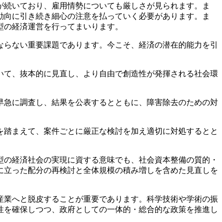
が続いており、雇用情勢についても厳しさが見られます。ま
動向に引き続き細心の注意を払っていく必要があります。ま
型の経済運営を行ってまいります。
ならない重要課題であります。今こそ、経済の潜在的能力を引
いて、抜本的に見直し、より自由で創造性が発揮される社会環
早急に調査し、結果を公表するとともに、障害除去のための対
を踏まえて、案件ごとに厳正な検討を加え適切に対処するとと
型の経済社会の実現に資する意味でも、社会資本整備の質的・
に立った配分の再検討と全体規模の積み増しを含めた見直しを
産業へと脱皮することが重要であります。科学技術や学術の振
性を確保しつつ、政府としての一体的・総合的な政策を推進し