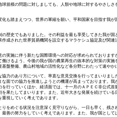
球規模の問題に対しましても、人類や地球に対するやさしさ
。
化も踏まえつつ、世界の軍縮を願い、平和国家を目指す我が
の歴史でもありました。その利益を最も享受してきた我が国
果作成された世界貿易機関を設立するマラケシュ協定及び関連
の実施に伴う新たな国際環境への対応が求められております
て働けるよう、今後の我が国の農業再生の抜本的な対策の実施
産基盤整備、農山村地域の活性化など各分野にわたって速やか
協力のあり方について、率直な意見交換を行ってまいりまし
まな面での協力を推進しようとの機運が高まっております。我
力を行っていくほか、経済面では、十一月のＡＰＥＣ非公式首
割を果たしてまいります。また、近年大きな発展を続けている
を重視していく考えであります。
りをめぐる状況を注意深く見守りながら、一日も早く、残さ
、最善の努力をしていく考えであります。また、我が国として