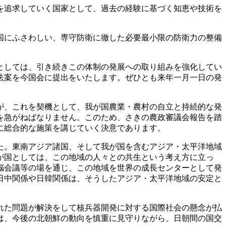
を追求していく国家として、過去の経験に基づく知恵や技術を
国にふさわしい、専守防衛に徹した必要最小限の防衛力の整備
としては、引き続きこの体制の発展への取り組みを強化してい
法案を今国会に提出をいたします。ぜひとも来年一月一日の発
が、これを契機として、我が国農業・農村の自立と持続的な発
を急がねばなりません。このため、さきの農政審議会報告を踏
に総合的な施策を講じていく決意であります。
た。東南アジア諸国、そして我が国を含むアジア・太平洋地域
が国としては、この地域の人々との共生という考え方に立っ
脳会議等の場を通じ、この地域を世界の成長センターとして発
日中関係や日韓関係は、そうしたアジア・太平洋地域の安定と
れた問題が解決をして核兵器開発に対する国際社会の懸念が払
は、今後の北朝鮮の動向を慎重に見守りながら、日朝間の国交