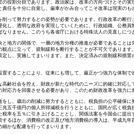
の役割分担であります。政治家は、改革の方向づけとその実
と責任を十分に自覚し、歯車がかみ合ってこそ改革は現実のも
削って努力するとの姿勢が必要であります。行政改革の断行
理化し、透明な政府を実現していくために、行政組織、公務員
ばなりません。このうち各省庁における特殊法人の見直しにつ
と地方の関係で、一層の地方分権の推進が必要であることは
の観点に立って、規制緩和を断行することが不可欠であります
策定し、実施してまいります。また、決定済みの規制緩和措置
置することにより、従来にも増して、厳正かつ強力な体制で
高齢社会を控え、財政が新たな時代のニーズに的確に対応し
の対応力を回復させる必要があり、このため財政改革を強力に
をし、歳出の削減に努力するとともに、税負担の公平確保に
三兆五千億円の個人所得減税を行うとともに、国民が広く税負
た税率を五％に引き上げることとし、関係法案を今国会に提出
続するほか、消費税の改正及び地方消費税の導入は、平成九年
め細かな配慮を行ってまいります。