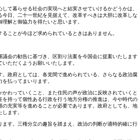
心して暮らせる社会の実現へと結実させていけるかどうかは、
る今日、二十一世紀を見据えて、改革すべきは大胆に改革しな
御理解と御協力を得たいと思います。
することが今ほど求められているときはありません。
審議会の勧告に基づき、区割り法案を今国会に提案いたします
ていただくようお願いいたします。
す。政府としては、各党間で進められている、さらなる政治腐
力を払ってまいります。
かかわっていくこと、また住民の声が政治に反映されていくと
任を持って個性ある行政を行う地方分権の推進は、今や時代の
源の充実等を進めることが必要であります。政府としても、地
たします。
ります。三権分立の趣旨を踏まえ、政治の判断が適時的確に行