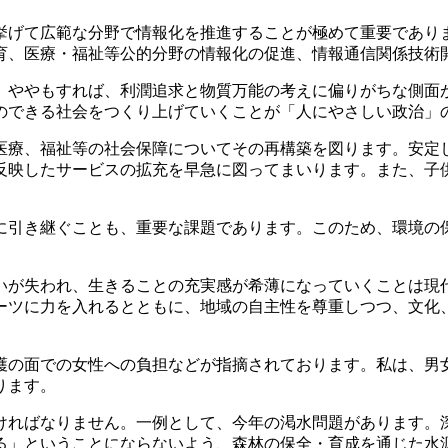
げて広範な分野で情報化を推進することが極めて重要であり
育、医療・福祉等公的分野の情報化の促進、情報通信関係技術
ややもすれば、利潤追求と物質万能の考えに偏りがちな側面
のできる社会をつくり上げていくことが「人にやさしい政治」
療、福祉等の社会保障についてその再構築を図ります。安定
反映したサービスの拡充を早急に図ってまいります。また、子
引き継ぐことも、重要な課題であります。このため、環境の
が失われ、生きることの充実感が希薄になっていくことは現
ーツに力を入れるとともに、地域の自主性を尊重しつつ、文化
の面での女性への負担などが指摘されております。私は、男
ります。
ればなりません。一例として、今年の渇水問題があります。
る」ということにならないよう、森林の保全・育成を通じた水