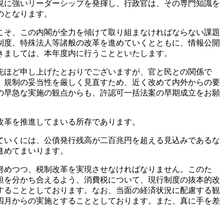
現に強いリーダーシップを発揮し、行政官は、その専門知識を
のとなります。
こそ、この内閣が全力を傾けて取り組まなければならない課題
制度、特殊法人等諸般の改革を進めていくとともに、情報公開
きましては、本年度内に行うことといたします。
先ほど申し上げたとおりでございますが、官と民との関係で
。規制の妥当性を厳しく見直すため、近く改めて内外からの要
の早急な実施の観点からも、許認可一括法案の早期成立をお願
改革を推進してまいる所存であります。
ていくには、公債発行残高が二百兆円を超える見込みであるな
進めてまいります。
努めつつ、税制改革を実現させなければなりません。このた
担を分かち合えるよう、消費税について、現行制度の抜本的改
することとしております。なお、当面の経済状況に配慮する観
四月からの実施とすることとしております。また、真に手を差