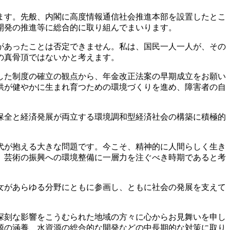
ます。先般、内閣に高度情報通信社会推進本部を設置したとこ
開発の推進等に総合的に取り組んでまいります。
があったことは否定できません。私は、国民一人一人が、その
の真骨頂ではないかと考えます。
した制度の確立の観点から、年金改正法案の早期成立をお願い
供が健やかに生まれ育つための環境づくりを進め、障害者の自
保全と経済発展が両立する環境調和型経済社会の構築に積極的
代が抱える大きな問題です。今こそ、精神的に人間らしく生き
、芸術の振興への環境整備に一層力を注ぐべき時期であると考
女があらゆる分野にともに参画し、ともに社会の発展を支えて
深刻な影響をこうむられた地域の方々に心からお見舞いを申し
源の涵養、水資源の総合的な開発などの中長期的な対策に取り