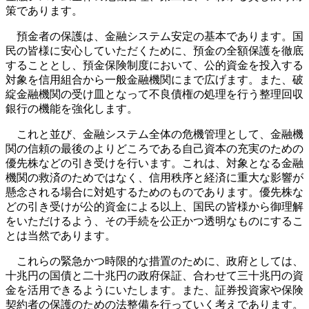
策であります。
預金者の保護は、金融システム安定の基本であります。国
民の皆様に安心していただくために、預金の全額保護を徹底
することとし、預金保険制度において、公的資金を投入する
対象を信用組合から一般金融機関にまで広げます。また、破
綻金融機関の受け皿となって不良債権の処理を行う整理回収
銀行の機能を強化します。
これと並び、金融システム全体の危機管理として、金融機
関の信頼の最後のよりどころである自己資本の充実のための
優先株などの引き受けを行います。これは、対象となる金融
機関の救済のためではなく、信用秩序と経済に重大な影響が
懸念される場合に対処するためのものであります。優先株な
どの引き受けが公的資金による以上、国民の皆様から御理解
をいただけるよう、その手続を公正かつ透明なものにするこ
とは当然であります。
これらの緊急かつ時限的な措置のために、政府としては、
十兆円の国債と二十兆円の政府保証、合わせて三十兆円の資
金を活用できるようにいたします。また、証券投資家や保険
契約者の保護のための法整備を行っていく考えであります。