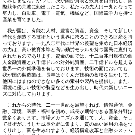
くみしません。かつて、我が国が貿易と投資を自由化し、国
際競争の荒波に船出したころ、私たちの先人は一丸となって
努力し、自動車、電子・電気、機械など、国際競争力を持つ
産業を育てました。
我が国は、有能な人材、豊富な資産、資金、そして新しい
時代を創造する技術という世界に誇ることのできる財産を持
っております。一九八〇年代に世界の羨望を集めた日本経済
の力は、高い教育水準と高い勤労モラルを持つ国民に裏打ち
されたものであります。資金の面では、千二百兆円規模の個
人金融資産と八千億ドルの対外純資産、二千億ドルを超える
世界一の外貨準備を有しております。技術の面においても、
我が国の製造業は、長年はぐくんだ技術の蓄積を生かして、
他国にはまねのできない多くの素材や製品を提供し、また、
環境に優しい技術や製品などを生み出し、時代の新しいニー
ズに対応しております。
これからの時代、二十一世紀を展望すれば、情報通信、金
融、環境、医療・福祉を初め、成長が期待できる産業分野は
数多くあります。市場メカニズムを通じて、人、資金、そし
て技術がこうした成長分野に集まり、質の高い雇用の場をつ
くり出し、富を生み出すよう、経済構造改革と金融システム