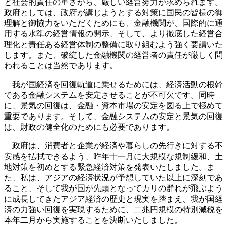
と社会的責任の重さから、厳しい経営努力が求められます。
政府としては、政府が講じようとする対策に国民の皆様の御
理解と御協力をいただくためにも、金融機関が、国際的に通
用する水準の経営情報の開示、そして、より徹底した経営合
理化と責任ある経営体制の整備に取り組むよう強く要請いた
します。また、破綻した金融機関の経営者の責任が厳しく問
われることは当然であります。
我が国経済を回復軌道に乗せるためには、経済活動の根幹
である金融システムを安定させることが不可欠です。同時
に、景気の回復は、金融・資本市場の安定を図る上で極めて
重要であります。そして、金融システムの安定と景気の回復
は、財政の健全化のためにも必要であります。
政府は、消費者と企業が経済や暮らしの先行きに対する不
安感を払拭できるよう、昨年十一月に大規模な規制緩和、土
地対策を初めとする緊急経済対策を発表いたしました。ま
た、私は、アジアの経済状況が予想していた以上に深刻であ
ること、そして我が国が先頭となってカリの群れが飛ぶよう
に成長してきたアジア経済の歴史と現実を踏まえ、我が国経
済の力強い回復を実現するために、二兆円規模の特別減税を
本年二月から実施することを決断いたしました。