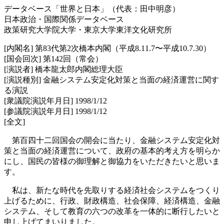
データベース「世界と日本」（代表：田中明彦）
日本政治・国際関係データベース
政策研究大学院大学・東京大学東洋文化研究所
[内閣名] 第83代第2次橋本内閣（平成8.11.7〜平成10.7.30）
[国会回次] 第142回（常会）
[演説者] 橋本龍太郎内閣総理大臣
[演説種別] 金融システム安定化対策と当面の経済運営に関す
る演説
[衆議院演説年月日] 1998/1/12
[参議院演説年月日] 1998/1/12
[全文]
第百四十二回国会の開会に当たり、金融システム安定化対
策と当面の経済運営について、政府の基本的考え方を明らか
にし、国民の皆様の御理解と御協力をいただきたいと思いま
す。
私は、新たな時代を先取りする経済社会システムをつくり
上げるために、行政、財政構造、社会保障、経済構造、金融
システム、そして教育の六つの改革を一体的に断行したいと
申し上げてまいりました。