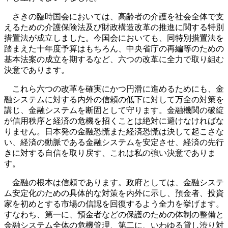
さきの臨時国会においては、高齢者の介護を社会全体で支
えるための介護保険法及び財政構造改革の推進に関する特別
措置法が成立しました。今国会においても、同特別措置法を
踏まえた十年度予算はもちろん、中央省庁の再編等のための
基本法案の成立を期するなど、六つの改革に全力で取り組む
決意であります。
これら六つの改革を確実にかつ円滑に進めるためにも、金
融システムに対する内外の信頼の低下に対して万全の対策を
講じ、金融システムを断固として守ります。金融機関の破綻
が信用秩序と経済の危機を招くことは絶対に避けなければな
りません。日本発の金融恐慌また経済恐慌は決して起こさな
い、経済の動脈である金融システムを安定させ、経済の先行
きに対する自信を取り戻す、これは私の強い決意でありま
す。
金融の根本は信頼であります。政府としては、金融システ
ム安定化のための具体的な対策を内外に示し、預金者、投資
家を初めとする市場の信認を回復するよう全力を挙げます。
すなわち、第一に、預金者などの保護のための体制の整備と
金融システム全体の危機管理、第二に、いわゆる貸し渋り対