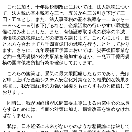
これに加え、十年度税制改正においては、法人課税につい
て、法人税の基本税率を三七・五％から三％引き下げて三
四・五％とし、また、法人事業税の基本税率を一二％から一
一％へと一％引き下げるなど、企業活動の行いやすい環境整
備に踏み出しました。また、有価証券取引税の税率の半減、
地価税の課税停止などの措置を講じます。これらにより、国
と地方を合わせて八千四百億円の減税を行うこととしており
ます。さらに、九年度補正予算においては、災害復旧事業な
ど約一兆円規模の公共事業を追加するほか、一兆五千億円規
模の国庫債務負担行為を確保しております。
これらの施策は、景気に最大限配慮したものであり、先ほ
ど申し上げた金融システム安定化対策などと相乗的な効果を
発揮し、我が国経済の力強い回復をもたらすものと確信して
おります。
同時に、我が国経済が民間需要主導による内需中心の成長
をするためには、当面の対策に加え、構造改革を進めなけれ
ばなりません。
私は、日本経済に未来がないかのような悲観論には決して