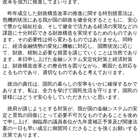
改革を強力に推進してまいります。
昨年成立した財政構造改革の推進に関する特別措置法は、
危機的状況にある我が国の財政を健全化するとともに、安心
で豊かな福祉社会、そして健全で活力ある経済の実現などの
課題に十分対応できる財政構造を実現するためのものであり
ます。その必要性は何ら変わるものではありません。同時
に、経済金融情勢の変化に機敏に対応し、国際状況に応じ
て、財政、税制上必要な措置を講じていくことは当然であり
ます。本日申し上げた金融システム安定化対策と経済対策
は、財政構造改革との整合性を図りながら、断固たる対応を
とるものであり、適切なものであると考えております。
政治の責任は、国民の暮らしの安寧をいかに確保するかで
あります。私は、全力を挙げて国民生活を守ります。国民の
皆様にはどうぞ安心をしていただきたいと思います。
政府が講じようとする対策が、我が国の金融システムの安
定と景気の回復にとって必要不可欠なものであることを改め
て申し上げ、御臨席の議員各位が九年度補正予算及び関連法
案の一日も早い成立に御賛同くださることを強くお願いする
次第であります。