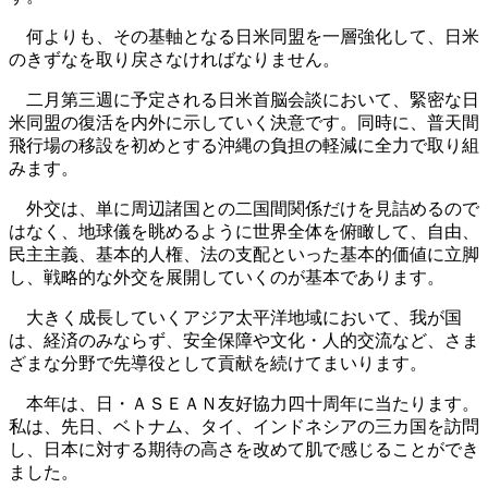
何よりも、その基軸となる日米同盟を一層強化して、日米
のきずなを取り戻さなければなりません。
二月第三週に予定される日米首脳会談において、緊密な日
米同盟の復活を内外に示していく決意です。同時に、普天間
飛行場の移設を初めとする沖縄の負担の軽減に全力で取り組
みます。
外交は、単に周辺諸国との二国間関係だけを見詰めるので
はなく、地球儀を眺めるように世界全体を俯瞰して、自由、
民主主義、基本的人権、法の支配といった基本的価値に立脚
し、戦略的な外交を展開していくのが基本であります。
大きく成長していくアジア太平洋地域において、我が国
は、経済のみならず、安全保障や文化・人的交流など、さま
ざまな分野で先導役として貢献を続けてまいります。
本年は、日・ＡＳＥＡＮ友好協力四十周年に当たります。
私は、先日、ベトナム、タイ、インドネシアの三カ国を訪問
し、日本に対する期待の高さを改めて肌で感じることができ
ました。