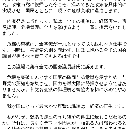
た。政権与党に復帰した今こそ、温めてきた政策を具体的に
実現させ、国民とともに、現下の危機突破に邁進します。
内閣発足に当たって、私は、全ての閣僚に、経済再生、震
災復興、危機管理に全力を挙げるよう、一斉に指示をいたし
ました。
危機の突破は、全閣僚が一丸となって取り組むべき仕事で
す。同時に、与野党の別を問わず、国政に携わる全ての国会
議員が担うべき責任でもあるはずです。
この議場に集う全ての国会議員諸氏に訴えます。
危機を突破せんとする国家の確固たる意思を示すため、与
野党の英知を結集させ、国力を最大限に発揮させようではあ
りませんか。各党各会派の御理解と御協力を切に求めてやみ
ません。
我が国にとって最大かつ喫緊の課題は、経済の再生です。
私がなぜ、数ある課題のうち経済の再生に最もこだわるの
か。それは、長引くデフレや円高が、頑張る人は報われると
いう社会の信頼の基盤を根底から揺るがしていると考えるか