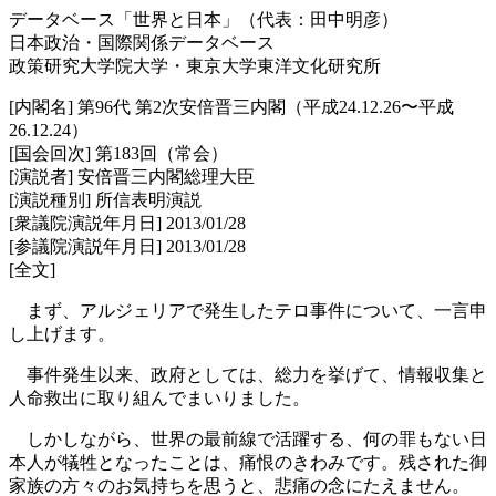
データベース「世界と日本」（代表：田中明彦）
日本政治・国際関係データベース
政策研究大学院大学・東京大学東洋文化研究所
[内閣名] 第96代 第2次安倍晋三内閣（平成24.12.26〜平成
26.12.24）
[国会回次] 第183回（常会）
[演説者] 安倍晋三内閣総理大臣
[演説種別] 所信表明演説
[衆議院演説年月日] 2013/01/28
[参議院演説年月日] 2013/01/28
[全文]
まず、アルジェリアで発生したテロ事件について、一言申
し上げます。
事件発生以来、政府としては、総力を挙げて、情報収集と
人命救出に取り組んでまいりました。
しかしながら、世界の最前線で活躍する、何の罪もない日
本人が犠牲となったことは、痛恨のきわみです。残された御
家族の方々のお気持ちを思うと、悲痛の念にたえません。