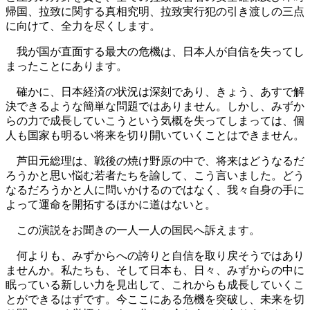
帰国、拉致に関する真相究明、拉致実行犯の引き渡しの三点
に向けて、全力を尽くします。
我が国が直面する最大の危機は、日本人が自信を失ってし
まったことにあります。
確かに、日本経済の状況は深刻であり、きょう、あすで解
決できるような簡単な問題ではありません。しかし、みずか
らの力で成長していこうという気概を失ってしまっては、個
人も国家も明るい将来を切り開いていくことはできません。
芦田元総理は、戦後の焼け野原の中で、将来はどうなるだ
ろうかと思い悩む若者たちを諭して、こう言いました。どう
なるだろうかと人に問いかけるのではなく、我々自身の手に
よって運命を開拓するほかに道はないと。
この演説をお聞きの一人一人の国民へ訴えます。
何よりも、みずからへの誇りと自信を取り戻そうではあり
ませんか。私たちも、そして日本も、日々、みずからの中に
眠っている新しい力を見出して、これからも成長していくこ
とができるはずです。今ここにある危機を突破し、未来を切