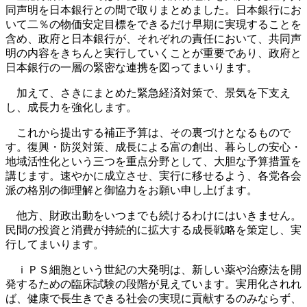
同声明を日本銀行との間で取りまとめました。日本銀行にお
いて二％の物価安定目標をできるだけ早期に実現することを
含め、政府と日本銀行が、それぞれの責任において、共同声
明の内容をきちんと実行していくことが重要であり、政府と
日本銀行の一層の緊密な連携を図ってまいります。
加えて、さきにまとめた緊急経済対策で、景気を下支え
し、成長力を強化します。
これから提出する補正予算は、その裏づけとなるもので
す。復興・防災対策、成長による富の創出、暮らしの安心・
地域活性化という三つを重点分野として、大胆な予算措置を
講じます。速やかに成立させ、実行に移せるよう、各党各会
派の格別の御理解と御協力をお願い申し上げます。
他方、財政出動をいつまでも続けるわけにはいきません。
民間の投資と消費が持続的に拡大する成長戦略を策定し、実
行してまいります。
ｉＰＳ細胞という世紀の大発明は、新しい薬や治療法を開
発するための臨床試験の段階が見えています。実用化されれ
ば、健康で長生きできる社会の実現に貢献するのみならず、