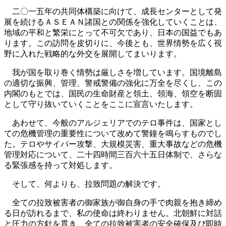
二〇一五年の共同体構築に向けて、成長センターとして発
展を続けるＡＳＥＡＮ諸国との関係を強化していくことは、
地域の平和と繁栄にとって不可欠であり、日本の国益でもあ
ります。この訪問を皮切りに、今後とも、世界情勢を広く視
野に入れた戦略的な外交を展開してまいります。
我が国を取り巻く情勢は厳しさを増しています。国境離島
の適切な振興、管理、警戒警備の強化に万全を尽くし、この
内閣のもとでは、国民の生命財産と領土、領海、領空を断固
として守り抜いていくことをここに宣言いたします。
あわせて、今般のアルジェリアでのテロ事件は、国家とし
ての危機管理の重要性について改めて警鐘を鳴らすものでし
た。テロやサイバー攻撃、大規模災害、重大事故などの危機
管理対応について、二十四時間三百六十五日体制で、さらな
る緊張感を持って対処します。
そして、何よりも、拉致問題の解決です。
全ての拉致被害者の御家族が御自身の手で肉親を抱き締め
る日が訪れるまで、私の使命は終わりません。北朝鮮に対話
と圧力の方針を貫き、全ての拉致被害者の安全確保及び即時