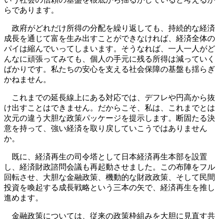
らであります。
政府がどれだけ所得の分配を繰り返しても、持続的な経済
成長を通じて富を生み出すことができなければ、経済全体の
パイは縮んでいってしまいます。そうなれば、一人一人がど
んなに頑張ってみても、個人の手元に残る所得は減っていく
ばかりです。私たちの安心を支える社会保障の基盤も揺らぎ
かねません。
これまでの延長線上にある対応では、デフレや円高から抜
け出すことはできません。だからこそ、私は、これまでとは
次元の違う大胆な政策パッケージを提示します。断固たる決
意を持って、強い経済を取り戻していこうではありません
か。
既に、経済再生の司令塔として日本経済再生本部を設置
し、経済財政諮問会議も再起動させました。この布陣をフル
回転させ、大胆な金融政策、機動的な財政政策、そして民間
投資を喚起する成長戦略という三本の矢で、経済再生を推し
進めます。
金融政策については、従来の政策枠組みを大胆に見直す共