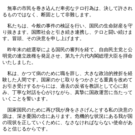
無辜の市民を巻き込んだ卑劣なテロ行為は、決して許され
るものではなく、断固として非難します。
私たちは、今般の事件の検証を行い、国民の生命財産を守
り抜きます。国際社会と引き続き連携し、テロと闘い続けま
す。冒頭、その決意を申し上げます。
昨年末の総選挙による国民の審判を経て、自由民主党と公
明党の連立政権を発足させ、第九十六代内閣総理大臣を拝命
いたしました。
私は、かつて病のために職を辞し、大きな政治的挫折を経
験した人間です。国家のかじ取りをつかさどる重責を改めて
お引き受けするからには、過去の反省を教訓として心に刻
み、丁寧な対話を心がけながら、真摯に国政運営に当たって
いくことを誓います。
国家国民のために再び我が身をささげんとする私の決意の
源は、深き憂国の念にあります。危機的な状況にある我が国
の現状を正していくために、なさなければならない使命があ
ると信じるからです。