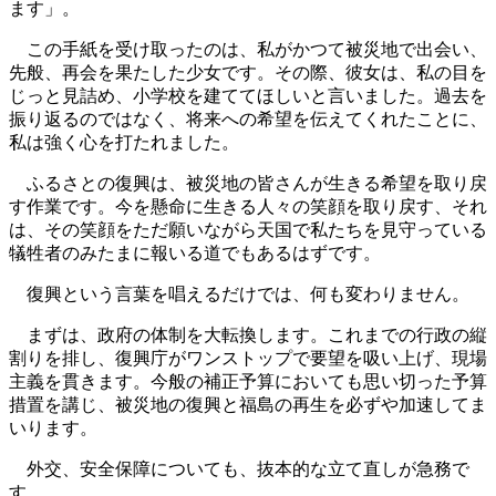
ます」。
この手紙を受け取ったのは、私がかつて被災地で出会い、
先般、再会を果たした少女です。その際、彼女は、私の目を
じっと見詰め、小学校を建ててほしいと言いました。過去を
振り返るのではなく、将来への希望を伝えてくれたことに、
私は強く心を打たれました。
ふるさとの復興は、被災地の皆さんが生きる希望を取り戻
す作業です。今を懸命に生きる人々の笑顔を取り戻す、それ
は、その笑顔をただ願いながら天国で私たちを見守っている
犠牲者のみたまに報いる道でもあるはずです。
復興という言葉を唱えるだけでは、何も変わりません。
まずは、政府の体制を大転換します。これまでの行政の縦
割りを排し、復興庁がワンストップで要望を吸い上げ、現場
主義を貫きます。今般の補正予算においても思い切った予算
措置を講じ、被災地の復興と福島の再生を必ずや加速してま
いります。
外交、安全保障についても、抜本的な立て直しが急務で
す。