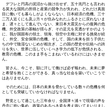
デフレと円高の泥沼から抜け出せず、五十兆円とも言われ
る莫大な国民の所得と産業の競争力が失われ、どれだけ真面
目に働いても暮らしがよくならない、日本経済の危機。三十
二万人近くにも及ぶ方々が住みなれたふるさとに戻れないま
ま、遅々として進んでいない、東日本大震災からの復興の危
機。外交政策の基軸が揺らぎ、その足元を見透かすかのよう
に、我が国固有の領土、領海、領空や主権に対する挑発が続
く、外交、安全保障の危機。そして、国の未来を担う子供た
ちの中で陰湿ないじめが相次ぎ、この国の歴史や伝統への誇
りを失い、世界に伍していくべき学力の低下が危惧される、
教育の危機。このまま手をこまねいているわけにはいきませ
ん。
皆さん、今こそ、額に汗して働けば必ず報われ、未来に夢
と希望を抱くことができる、真っ当な社会を築いていこうで
はありませんか。
そのためには、日本の未来を脅かしている数々の危機を何
としても突破していかなければなりません。
野党として過ごした三年余り、全国津々浦々で現場の声を
丹念に拾い集め、政策のあるべき姿を考え抜いてまいりまし