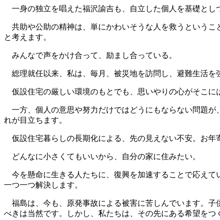
一身の独立を唱えた福沢諭吉も、自立した個人を基礎としつ
共助や公助の精神は、単にかわいそうな人を救うということ
と考えます。
みんなで声をかけ合って、励まし合っている。
総理就任以来、私は、毎月、被災地を訪問し、避難生活を
仮設住宅の厳しい環境のもとでも、思いやりの心がそこには
一方、個人の意思や努力だけではどうにもならない問題が、
れが目立ちます。
仮設住宅暮らしの長期化による、先の見えない不安。お年寄
どんなに小さくてもいいから、自分の家に住みたい。
今を懸命に生きる人たちに、復興を加速することで応えてい
一つ一つ解決します。
福島は、今も、原発事故による被害に苦しんでいます。子供
べきは当然です。しかし、私たちは、その先にある希望をつ