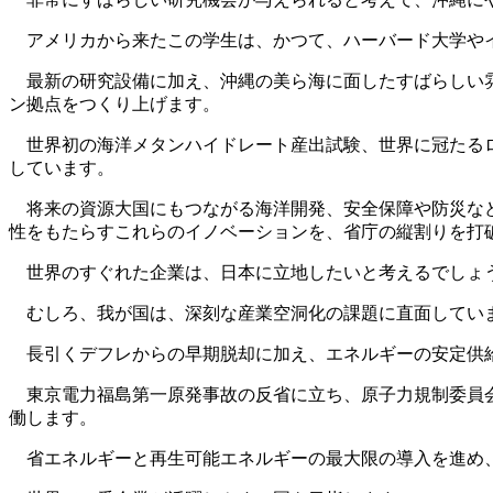
アメリカから来たこの学生は、かつて、ハーバード大学やイ
最新の研究設備に加え、沖縄の美ら海に面したすばらしい雰
ン拠点をつくり上げます。
世界初の海洋メタンハイドレート産出試験、世界に冠たるロ
しています。
将来の資源大国にもつながる海洋開発、安全保障や防災など
性をもたらすこれらのイノベーションを、省庁の縦割りを打
世界のすぐれた企業は、日本に立地したいと考えるでしょ
むしろ、我が国は、深刻な産業空洞化の課題に直面してい
長引くデフレからの早期脱却に加え、エネルギーの安定供給
東京電力福島第一原発事故の反省に立ち、原子力規制委員会
働します。
省エネルギーと再生可能エネルギーの最大限の導入を進め、