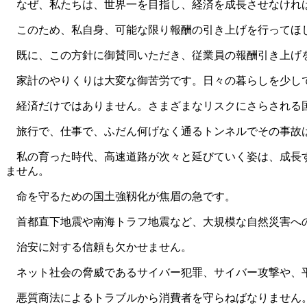
なぜ、私たちは、世界一を目指し、経済を成長させなければ
このため、私自身、可能な限り報酬の引き上げを行ってほし
既に、この方針に御賛同いただき、従業員の報酬引き上げ
家計のやりくりは大変な御苦労です。日々の暮らしを少し
経済だけではありません。さまざまなリスクにさらされる国
旅行で、仕事で、ふだん何げなく通るトンネルでその事故
私の育った時代、高速道路が次々と延びていく姿は、成長す
ません。
命を守るための国土強靱化が焦眉の急です。
首都直下地震や南海トラフ地震など、大規模な自然災害への
治安に対する信頼も欠かせません。
ネット社会の脅威であるサイバー犯罪、サイバー攻撃や、平
悪質商法によるトラブルから消費者を守らねばなりません。