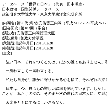
データベース「世界と日本」（代表：田中明彦）
日本政治・国際関係データベース
政策研究大学院大学・東京大学東洋文化研究所
[内閣名] 第96代 第2次安倍晋三内閣（平成24.12.26〜平成26.12
[国会回次] 第183回（常会）
[演説者] 安倍晋三内閣総理大臣
[演説種別] 施政方針演説
[衆議院演説年月日] 2013/02/28
[参議院演説年月日] 2013/02/28
[全文]
強い日本、それをつくるのは、ほかの誰でもありません。
一身独立して一国独立する。
私たち自身が、誰かに寄りかかる心を捨て、それぞれの持ち
日本は、今、幾つもの難しい課題を抱えています。しかし、
ことが、私たちの次の、そのまた次の世代の日本人に、立派
苦楽をともにするにしかざるなり。