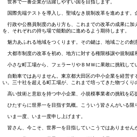
世界で一番企業が活躍しやすい国を目指します。
国際先端テストを導入し、聖域なき規制改革を進めます。企
行政や公務員制度のあり方も、これまでの改革の成果に加え
を、それぞれの持ち場で能動的に進めるよう期待します。
魅力あふれる地域をつくります。その鍵は、地域ごとの創
大都市制度の改革を初め、地方に対する権限移譲や規制緩
小さな町工場から、フェラーリやＢＭＷに果敢に挑戦して
自動車ではありません。東京都大田区の中小企業を経営する
い。三十社を超える町工場が、これまで培ってきた物づくり
高い技術と意欲を持つ中小企業、小規模事業者の挑戦を応援
ひたすらに世界一を目指す気概。こういう皆さんがいる限
いま一度、いま一度申し上げます。
皆さん、今こそ、世界一を目指していこうではありません