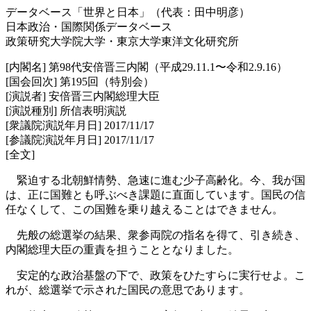
データベース「世界と日本」（代表：田中明彦）
日本政治・国際関係データベース
政策研究大学院大学・東京大学東洋文化研究所
[内閣名] 第98代安倍晋三内閣（平成29.11.1〜令和2.9.16）
[国会回次] 第195回（特別会）
[演説者] 安倍晋三内閣総理大臣
[演説種別] 所信表明演説
[衆議院演説年月日] 2017/11/17
[参議院演説年月日] 2017/11/17
[全文]
緊迫する北朝鮮情勢、急速に進む少子高齢化。今、我が国
は、正に国難とも呼ぶべき課題に直面しています。国民の信
任なくして、この国難を乗り越えることはできません。
先般の総選挙の結果、衆参両院の指名を得て、引き続き、
内閣総理大臣の重責を担うこととなりました。
安定的な政治基盤の下で、政策をひたすらに実行せよ。こ
れが、総選挙で示された国民の意思であります。