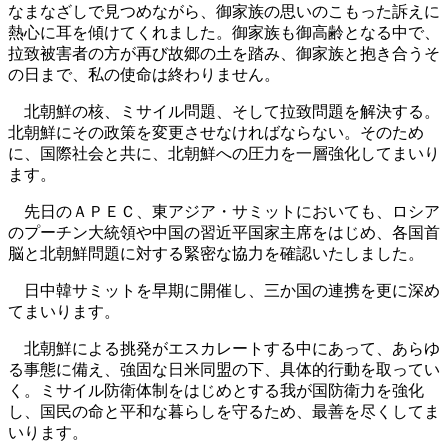
なまなざしで見つめながら、御家族の思いのこもった訴えに
熱心に耳を傾けてくれました。御家族も御高齢となる中で、
拉致被害者の方が再び故郷の土を踏み、御家族と抱き合うそ
の日まで、私の使命は終わりません。
北朝鮮の核、ミサイル問題、そして拉致問題を解決する。
北朝鮮にその政策を変更させなければならない。そのため
に、国際社会と共に、北朝鮮への圧力を一層強化してまいり
ます。
先日のＡＰＥＣ、東アジア・サミットにおいても、ロシア
のプーチン大統領や中国の習近平国家主席をはじめ、各国首
脳と北朝鮮問題に対する緊密な協力を確認いたしました。
日中韓サミットを早期に開催し、三か国の連携を更に深め
てまいります。
北朝鮮による挑発がエスカレートする中にあって、あらゆ
る事態に備え、強固な日米同盟の下、具体的行動を取ってい
く。ミサイル防衛体制をはじめとする我が国防衛力を強化
し、国民の命と平和な暮らしを守るため、最善を尽くしてま
いります。