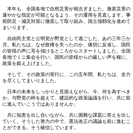
本年も、全国各地で自然災害が相次ぎました。激甚災害の
速やかな指定が可能となるよう、その運用を見直します。事
前防災・減災対策に徹底して取り組み、国土強靱化を進めて
まいります。
自由民主党と公明党が野党として過ごした、あの三年三か
月。私たちは、なぜ政権を失ったのか、痛切に反省し、国民
の皆様の声に耳を傾けるところからスタートしました。全国
各地でミニ集会を行い、国民の皆様からの厳しい声を糧に、
政策を鍛え上げました。
そして、その政策の実行に、この五年間、私たちは、全力
を尽くしてまいりました。
日本の未来をしっかりと見据えながら、今、何を為すべき
か。与野党の枠を超えて、建設的な政策論議を行い、共に前
に進んでいこうではありませんか。
共に知恵を出し合いながら、共に困難な課題に答えを出し
ていく。そうした努力の中で、憲法改正の議論も前に進むこ
とができる。そう確信しています。