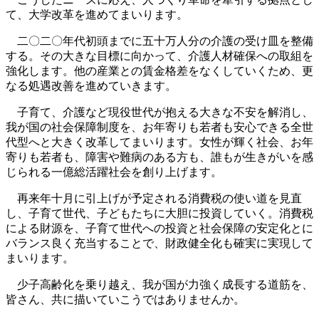
て、大学改革を進めてまいります。
二〇二〇年代初頭までに五十万人分の介護の受け皿を整備
する。その大きな目標に向かって、介護人材確保への取組を
強化します。他の産業との賃金格差をなくしていくため、更
なる処遇改善を進めていきます。
子育て、介護など現役世代が抱える大きな不安を解消し、
我が国の社会保障制度を、お年寄りも若者も安心できる全世
代型へと大きく改革してまいります。女性が輝く社会、お年
寄りも若者も、障害や難病のある方も、誰もが生きがいを感
じられる一億総活躍社会を創り上げます。
再来年十月に引上げが予定される消費税の使い道を見直
し、子育て世代、子どもたちに大胆に投資していく。消費税
による財源を、子育て世代への投資と社会保障の安定化とに
バランス良く充当することで、財政健全化も確実に実現して
まいります。
少子高齢化を乗り越え、我が国が力強く成長する道筋を、
皆さん、共に描いていこうではありませんか。