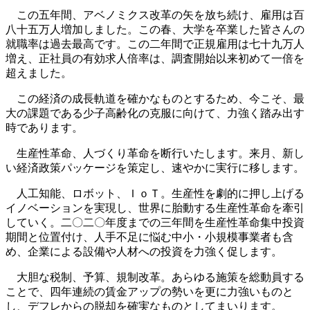
この五年間、アベノミクス改革の矢を放ち続け、雇用は百
八十五万人増加しました。この春、大学を卒業した皆さんの
就職率は過去最高です。この二年間で正規雇用は七十九万人
増え、正社員の有効求人倍率は、調査開始以来初めて一倍を
超えました。
この経済の成長軌道を確かなものとするため、今こそ、最
大の課題である少子高齢化の克服に向けて、力強く踏み出す
時であります。
生産性革命、人づくり革命を断行いたします。来月、新し
い経済政策パッケージを策定し、速やかに実行に移します。
人工知能、ロボット、ＩｏＴ。生産性を劇的に押し上げる
イノベーションを実現し、世界に胎動する生産性革命を牽引
していく。二〇二〇年度までの三年間を生産性革命集中投資
期間と位置付け、人手不足に悩む中小・小規模事業者も含
め、企業による設備や人材への投資を力強く促します。
大胆な税制、予算、規制改革。あらゆる施策を総動員する
ことで、四年連続の賃金アップの勢いを更に力強いものと
し、デフレからの脱却を確実なものとしてまいります。