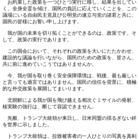
お約束した政策を一つひとつ実行に移し、結果を出してい
く。全身全霊を傾け、国民の負託に応えていくことを、この
議場にいる自由民主党及び公明党の連立与党の諸君と共に、
国民の皆様にお誓い申し上げます。
我が国の未来を切り拓くことができるのは、政策です。そ
して、政策の実行であります。
この国会において、それぞれの政策を大いにたたかわせ、
建設的な議論を行いながら、国民のための政策を、皆さん、
共に前に進めていこうではありませんか。
今、我が国を取り巻く安全保障環境は、戦後、最も厳しい
と言っても過言ではありません。国民の信任を背景に、積極
的な外交政策を展開してまいります。
北朝鮮による我が国を飛び越える相次ぐミサイルの発射、
核実験の強行は、断じて容認できません。
先般、トランプ大統領が来日し、日米同盟の揺るぎない絆
を世界に示しました。
トランプ大統領は、拉致被害者の一人ひとりの写真を真剣