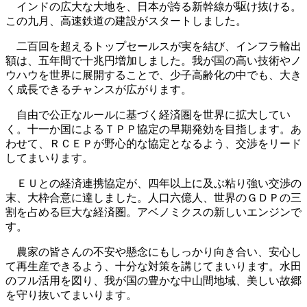
インドの広大な大地を、日本が誇る新幹線が駆け抜ける。
この九月、高速鉄道の建設がスタートしました。
二百回を超えるトップセールスが実を結び、インフラ輸出
額は、五年間で十兆円増加しました。我が国の高い技術やノ
ウハウを世界に展開することで、少子高齢化の中でも、大き
く成長できるチャンスが広がります。
自由で公正なルールに基づく経済圏を世界に拡大してい
く。十一か国によるＴＰＰ協定の早期発効を目指します。あ
わせて、ＲＣＥＰが野心的な協定となるよう、交渉をリード
してまいります。
ＥＵとの経済連携協定が、四年以上に及ぶ粘り強い交渉の
末、大枠合意に達しました。人口六億人、世界のＧＤＰの三
割を占める巨大な経済圏。アベノミクスの新しいエンジンで
す。
農家の皆さんの不安や懸念にもしっかり向き合い、安心し
て再生産できるよう、十分な対策を講じてまいります。水田
のフル活用を図り、我が国の豊かな中山間地域、美しい故郷
を守り抜いてまいります。