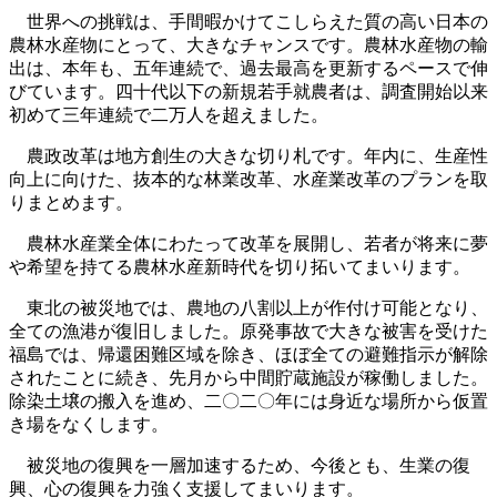
世界への挑戦は、手間暇かけてこしらえた質の高い日本の
農林水産物にとって、大きなチャンスです。農林水産物の輸
出は、本年も、五年連続で、過去最高を更新するペースで伸
びています。四十代以下の新規若手就農者は、調査開始以来
初めて三年連続で二万人を超えました。
農政改革は地方創生の大きな切り札です。年内に、生産性
向上に向けた、抜本的な林業改革、水産業改革のプランを取
りまとめます。
農林水産業全体にわたって改革を展開し、若者が将来に夢
や希望を持てる農林水産新時代を切り拓いてまいります。
東北の被災地では、農地の八割以上が作付け可能となり、
全ての漁港が復旧しました。原発事故で大きな被害を受けた
福島では、帰還困難区域を除き、ほぼ全ての避難指示が解除
されたことに続き、先月から中間貯蔵施設が稼働しました。
除染土壌の搬入を進め、二〇二〇年には身近な場所から仮置
き場をなくします。
被災地の復興を一層加速するため、今後とも、生業の復
興、心の復興を力強く支援してまいります。