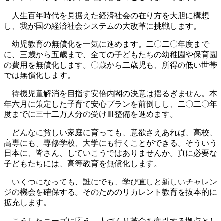
人生百年時代を見据えた経済社会の在り方を大胆に構想
し、我が国の経済社会システムの大改革に挑戦します。
幼児教育の無償化を一気に進めます。二〇二〇年度まで
に、三歳から五歳まで、全ての子どもたちの幼稚園や保育園
の費用を無償化します。〇歳から二歳児も、所得の低い世帯
では無償化します。
待機児童解消を目指す安倍内閣の決意は揺るぎません。本
年六月に策定した子育て安心プランを前倒しし、二〇二〇年
度までに三十二万人分の受け皿整備を進めます。
どんなに貧しい家庭に育っても、意欲さえあれば、高校、
高専にも、専修学校、大学にも行くことができる。そういう
日本に、皆さん、していこうではありませんか。真に必要な
子どもたちには、高等教育を無償化します。
いくつになっても、誰にでも、学び直しと新しいチャレン
ジの機会を確保する。そのためのリカレント教育を抜本的に
拡充します。
こうしたニーズに応え、人づくり革命を牽引する拠点とし