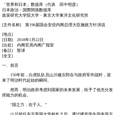
「世界和日本」数据库（代表 田中明彦）
日本政治・国際関係数据库
政策研究大学院大学・東京大学東洋文化研究所
[文件名称] 第196届国会安倍内阁总理大臣施政方针演说
[地点]
[日期] 2018年1月22日
[出处] 内阁官房内阁广报室
[备註] 暂译
[全文]
一、前言
150年前，白虎队队员山川健次郎在与政府军作战时，迎
来了明治时代起始的瞬间。
然而，明治政府考虑到国家的未来发展，给予了他充分发
挥能力的机会。
“国之力，在于人。”
山川就任东京帝国大学校长之后，通过建造学生宿舍等方