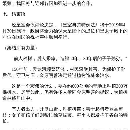
繁荣，我国将与近邻各国加强进一步的合作。
七、结束语
经皇室会议讨论决定，《皇室典范特例法》将于2019年4
月30日施行。政府将全力确保天皇陛下的退位和皇太子殿下的
即位在国民的祝福声中顺利举行。
（集结所有力量）
“前人种树，后人乘凉。造福50年、80年后的子子孙孙。”
150年前，天龙河频繁泛滥，村民深受其害。为保护子孙
后代，守卫村庄，金原明善决定通过植树造林来治水。
这是一个宏伟的计划，要在约600公顷的荒地上种植300万
棵树木。尽管如此，仍有许多人赞同金原明善的提议，为植树
造林移居山中。
有力者出力，开垦山野，种植树苗；善于爬树者登高剪
枝；女子和孩子们则帮忙除草拔藤。每个人都发挥了各自的特
长。