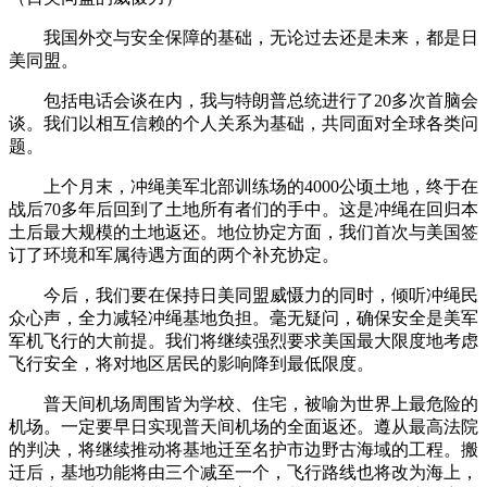
我国外交与安全保障的基础，无论过去还是未来，都是日
美同盟。
包括电话会谈在内，我与特朗普总统进行了20多次首脑会
谈。我们以相互信赖的个人关系为基础，共同面对全球各类问
题。
上个月末，冲绳美军北部训练场的4000公顷土地，终于在
战后70多年后回到了土地所有者们的手中。这是冲绳在回归本
土后最大规模的土地返还。地位协定方面，我们首次与美国签
订了环境和军属待遇方面的两个补充协定。
今后，我们要在保持日美同盟威慑力的同时，倾听冲绳民
众心声，全力减轻冲绳基地负担。毫无疑问，确保安全是美军
军机飞行的大前提。我们将继续强烈要求美国最大限度地考虑
飞行安全，将对地区居民的影响降到最低限度。
普天间机场周围皆为学校、住宅，被喻为世界上最危险的
机场。一定要早日实现普天间机场的全面返还。遵从最高法院
的判决，将继续推动将基地迁至名护市边野古海域的工程。搬
迁后，基地功能将由三个减至一个，飞行路线也将改为海上，