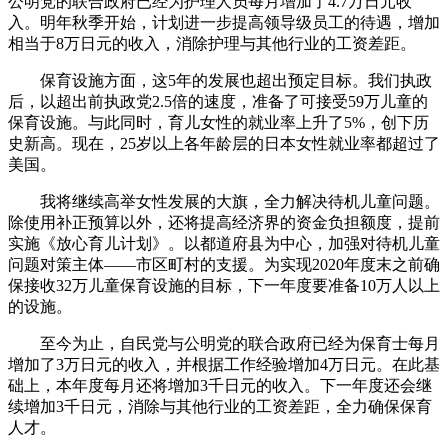
公明党的联合政府已经为护理人员每月增加了4.7万日元收
入。明年秋季开始，计划进一步提高领导级员工的待遇，增加
相当于8万日元的收入，消除护理与其他行业的工资差距。
保育设施方面，这5年的发展也超出预定目标。我们执政
后，以超出前执政党2.5倍的速度，准备了可接受59万儿童的
保育设施。与此同时，育儿女性的就业率上升了5%，创下历
史新高。现在，25岁以上各年龄层的日本女性就业率都超过了
美国。
我将继续高举女性发展的大旗，全力解决待机儿童问题。
除使用补正预算以外，还将提高经济界的资金负担额度，提前
实施《放心育儿计划》。以都道府县为中心，加强对待机儿童
问题对策主体——市区町村的支援。为实现2020年度末之前确
保接收32万儿童保育设施的目标，下一年度要准备10万人以上
的设施。
至今为止，自民党与公明党的联合政府已经为保育士每月
增加了3万日元的收入，并根据工作经验增加4万日元。在此基
础上，本年度每月还将增加3千日元的收入。下一年度还会继
续增加3千日元，消除与其他行业的工资差距，全力确保保育
人才。