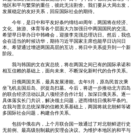
地区和平与繁荣的重任，彼此无法割舍。我们要从大局出发，
发展稳定的友好关系，回应国际社会的期待。
今年，是日中和平友好条约缔结40周年，两国将在经济、
文化、旅游、体育等各个层面大力加强日中两国国民的交流。
希望早日举办日中韩峰会，迎接李克强总理访日。然后，我也
会在适当的时候访华，期待习近平国家主席也能早日访问日
本。希望通过增进两国高层的互访，将日中关系提升到一个新
阶段。
我与韩国的文在寅总统，将在两国之间已有的国际承诺和
相互信赖的基础上，面向未来、不断深化新时代的合作关系。
日俄两国关系，最具发展潜能。去年9月，原岛民首次乘
坐飞机去国后岛、択捉岛扫墓。今后，将进一步推动北方四岛
的联合经济活动以及八项经济合作计划，加深日俄关系。逐一
具体落实长门共识，解决领土问题，进而缔结日俄和平条约。
在我与普京总统深厚的信赖关系基础上，两国将就北朝鲜等诸
多国际社会问题，构建合作关系。
包括中俄在内，上个月联合国一致通过了对北朝鲜进行史
无前例、最高级别制裁的安理会决议。为维护本地区的和平与