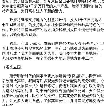
番茄开发了蘸酱和果酱。如今来自全国各地订单络绎不绝，成
为年销售额高达1千多万日元的人气产品。增添了新附加值的
特产番茄，为日高村注入了新的活力。
政府将继续支持地方的创意和热情，投入1千亿日元地方
创生财政补助。为扶持地方在社会保障领域开展独具特色的工
作，政府将易偏向城市的地方消费税根据人口比例进行重新分
配，以确保地方财源。
除草、守田，保水。农民们世世代代每天流汗耕作，守卫
着山麓地带和故乡富饶的山林，生产出当地引以为豪的特产，
同时形成了我国美丽的田园风景。我们要大力推广各地特产、
充分发挥各地特色，在全国强有力地开展地方创生工作。
（观光立国）
建于明治时代的国家重要文物建筑“奈良监狱”，将于3年
后改建成宾馆。我国有许多观光资源还未能得到充分利用。今
后将对《文物保护法》进行修订，促进对我国各地引以为豪的
古迹文物等的利用。对于自然景观秀丽的国立公园，要在保护
优美环境的同时，吸引民间投资，使其充分发挥观光资源的魅
力。让更多人走近自然，了解其重要性，并将其完好地交给子
孙后代。