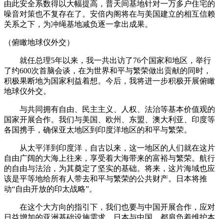
由此安全系数得以大幅提高，普天间基地针对一万多户住宅的
噪音对策也不复存在了。安倍内阁将在与美国建立的相互信赖
关系之下，为冲绳基地减负逐一拿出成果。
（俯瞰地球仪外交）
就任总理5年以来，我一共出访了76个国家和地区，举行
了约600次首脑会谈，在为世界和平与繁荣做出贡献的同时，
积极果断地为国家利益着想。今后，我将进一步积极开展俯瞰
地球仪外交。
与共同拥有自由、民主主义、人权、法治等基本价值观的
国家开展合作。我们与美国、欧州、东盟、澳大利亚、印度等
各国携手，确保亚太地区到印度洋地区的和平与繁荣。
从太平洋到印度洋，自古以来，这一地区的人们就在这片
自由广阔的大海上往来，享受着大海带来的富裕与繁荣。航行
的自由与法治，为其奠定了坚实的基础。将来，这片海域也应
该是平等地给所有人带去和平与繁荣的公共财产。日本将推
动“自由开放的印太战略”。
在这个大方向的指引下，我们也要与中国开展合作，应对
日益增加的亚洲基础设施需求。日本与中国，都肩负着维护本