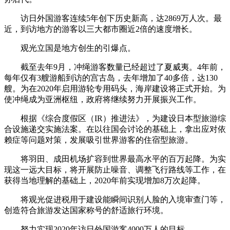
访日外国游客连续5年创下历史新高，达2869万人次。最
近，到访地方的游客以三大都市圈近2倍的速度增长。
观光立国是地方创生的引爆点。
截至去年9月，冲绳游客数量已经超过了夏威夷。4年前，
每年仅有3艘游船到访的宫古岛，去年增加了40多倍，达130
艘。为在2020年启用游轮专用码头，海岸建设将正式开始。为
使冲绳成为亚洲枢纽，政府将继续努力开展振兴工作。
根据《综合度假区（IR）推进法》，为建设日本型旅游综
合设施递交实施法案。在以往国会讨论的基础上，拿出应对依
赖症等问题对策，发展吸引世界游客的住宿型旅游。
将羽田、成田机场扩容到世界最高水平的百万起降。为实
现这一远大目标，将开展防止噪音、调整飞行路线等工作，在
获得当地理解的基础上，2020年前实现增加8万次起降。
将观光促进税用于建设能瞬间识别人脸的入境审查门等，
创造符合旅游发达国家称号的舒适旅行环境。
努力实现2020年访日外国游客4000万人的目标。